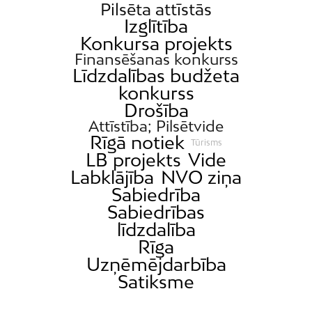
Pilsēta attīstās
Izglītība
Konkursa projekts
Finansēšanas konkurss
Līdzdalības budžeta
konkurss
Drošība
Attīstība; Pilsētvide
Rīgā notiek
Tūrisms
LB projekts
Vide
Labklājība
NVO ziņa
Sabiedrība
Sabiedrības
līdzdalība
Rīga
Uzņēmējdarbība
Satiksme