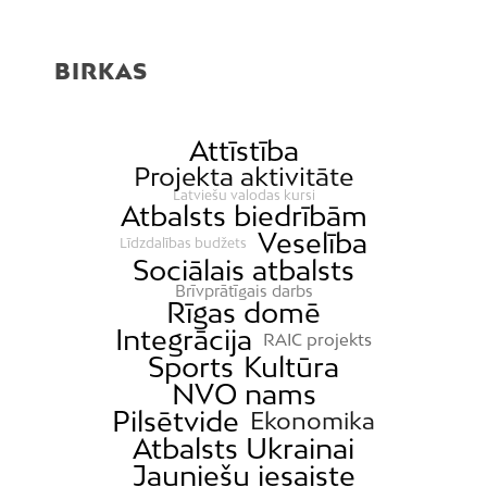
BIRKAS
Attīstība
Projekta aktivitāte
Latviešu valodas kursi
Atbalsts biedrībām
Veselība
Līdzdalības budžets
Sociālais atbalsts
Brīvprātīgais darbs
Rīgas domē
Integrācija
RAIC projekts
Sports
Kultūra
NVO nams
Pilsētvide
Ekonomika
Atbalsts Ukrainai
Jauniešu iesaiste