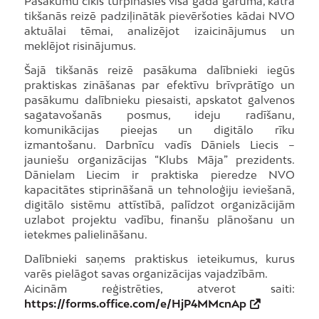
Pasākumu cikls turpināsies visa gada garumā, katrā
tikšanās reizē padziļinātāk pievēršoties kādai NVO
aktuālai tēmai, analizējot izaicinājumus un
meklējot risinājumus.
Šajā tikšanās reizē pasākuma dalībnieki iegūs
praktiskas zināšanas par efektīvu brīvprātīgo un
pasākumu dalībnieku piesaisti, apskatot galvenos
sagatavošanās posmus, ideju radīšanu,
komunikācijas pieejas un digitālo rīku
izmantošanu. Darbnīcu vadīs Dāniels Liecis –
jauniešu organizācijas “Klubs Māja” prezidents.
Dānielam Liecim ir praktiska pieredze NVO
kapacitātes stiprināšanā un tehnoloģiju ieviešanā,
digitālo sistēmu attīstībā, palīdzot organizācijām
uzlabot projektu vadību, finanšu plānošanu un
ietekmes palielināšanu.
Dalībnieki saņems praktiskus ieteikumus, kurus
varēs pielāgot savas organizācijas vajadzībām.
Aicinām reģistrēties, atverot saiti:
https://forms.office.com/e/HjP4MMcnAp