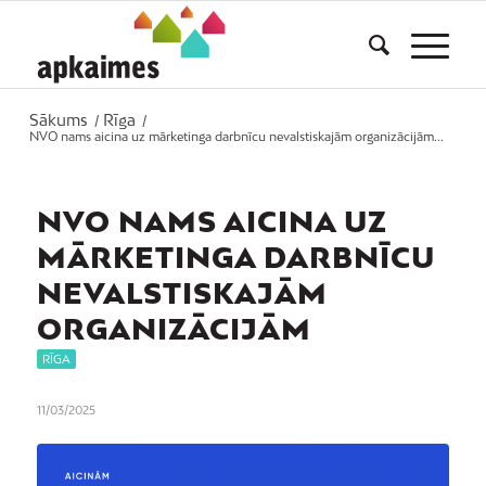
Sākums
Rīga
/
/
NVO nams aicina uz mārketinga darbnīcu nevalstiskajām organizācijām...
NVO NAMS AICINA UZ
MĀRKETINGA DARBNĪCU
NEVALSTISKAJĀM
ORGANIZĀCIJĀM
RĪGA
11/03/2025