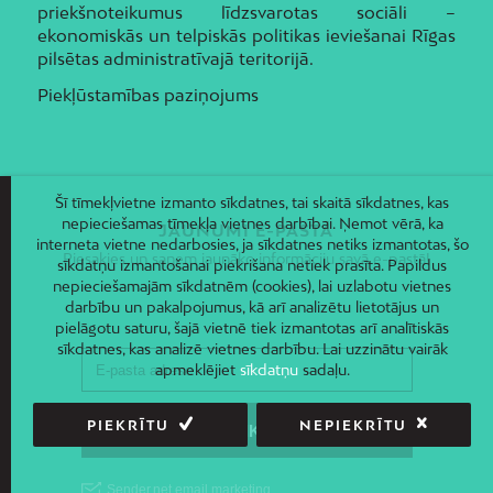
priekšnoteikumus līdzsvarotas sociāli –
ekonomiskās un telpiskās politikas ieviešanai Rīgas
pilsētas administratīvajā teritorijā.
Piekļūstamības paziņojums
Šī tīmekļvietne izmanto sīkdatnes, tai skaitā sīkdatnes, kas
nepieciešamas tīmekļa vietnes darbībai. Ņemot vērā, ka
JAUNUMI E-PASTĀ
interneta vietne nedarbosies, ja sīkdatnes netiks izmantotas, šo
Piesakies un saņem jaunāko informāciju savā e-pastā!
sīkdatņu izmantošanai piekrišana netiek prasīta. Papildus
nepieciešamajām sīkdatnēm (cookies), lai uzlabotu vietnes
darbību un pakalpojumus, kā arī analizētu lietotājus un
pielāgotu saturu, šajā vietnē tiek izmantotas arī analītiskās
sīkdatnes, kas analizē vietnes darbību. Lai uzzinātu vairāk
apmeklējiet
sīkdatņu
sadaļu.
PIEKRĪTU
NEPIEKRĪTU