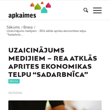
Sākums
Brasa
/
/
Uzaicinājums medijiem – REA atklās aprites ekonomikas telpu
“Sadarbnīc...
UZAICINĀJUMS
MEDIJIEM – REA ATKLĀS
APRITES EKONOMIKAS
TELPU “SADARBNĪCA”
BRASA
04/12/2024