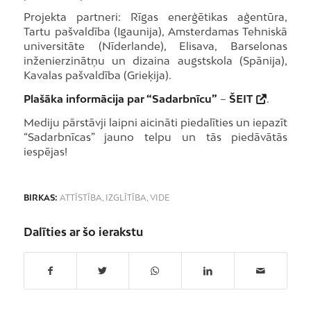
Projekta partneri: Rīgas enerģētikas aģentūra,
Tartu pašvaldība (Igaunija), Amsterdamas Tehniskā
universitāte (Nīderlande), Elisava, Barselonas
inženierzinātņu un dizaina augstskola (Spānija),
Kavalas pašvaldība (Grieķija).
Plašāka informācija par “Sadarbnīcu”
–
ŠEIT
.
Mediju pārstāvji laipni aicināti piedalīties un iepazīt
“Sadarbnīcas” jauno telpu un tās piedāvātās
iespējas!
BIRKAS:
ATTĪSTĪBA
,
IZGLĪTĪBA
,
VIDE
Dalīties ar šo ierakstu