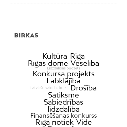
BIRKAS
Kultūra
Rīga
Rīgas domē
Veselība
Līdzdalības budžets
Konkursa projekts
Labklājība
Drošība
Latviešu valodas kursi
Satiksme
Sabiedrības
līdzdalība
Finansēšanas konkurss
Rīgā notiek
Vide