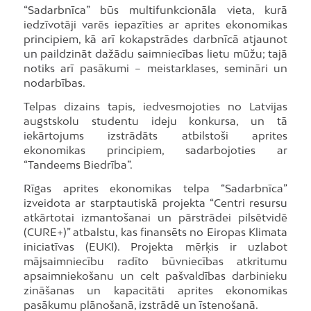
“Sadarbnīca” būs multifunkcionāla vieta, kurā
iedzīvotāji varēs iepazīties ar aprites ekonomikas
principiem, kā arī kokapstrādes darbnīcā atjaunot
un paildzināt dažādu saimniecības lietu mūžu; tajā
notiks arī pasākumi – meistarklases, semināri un
nodarbības.
Telpas dizains tapis, iedvesmojoties no Latvijas
augstskolu studentu ideju konkursa, un tā
iekārtojums izstrādāts atbilstoši aprites
ekonomikas principiem, sadarbojoties ar
“Tandeems Biedrība”.
Rīgas aprites ekonomikas telpa “Sadarbnīca”
izveidota ar starptautiskā projekta “Centri resursu
atkārtotai izmantošanai un pārstrādei pilsētvidē
(CURE+)” atbalstu, kas finansēts no Eiropas Klimata
iniciatīvas (EUKI). Projekta mērķis ir uzlabot
mājsaimniecību radīto būvniecības atkritumu
apsaimniekošanu un celt pašvaldības darbinieku
zināšanas un kapacitāti aprites ekonomikas
pasākumu plānošanā, izstrādē un īstenošanā.