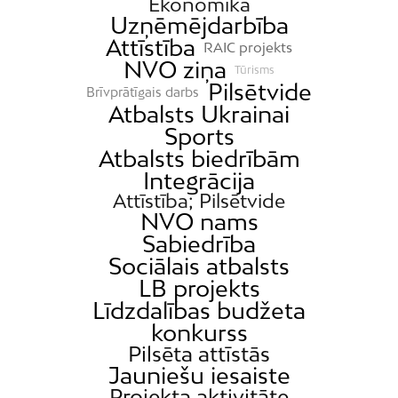
Ekonomika
Uzņēmējdarbība
Attīstība
RAIC projekts
NVO ziņa
Tūrisms
Pilsētvide
Brīvprātīgais darbs
Atbalsts Ukrainai
Sports
Atbalsts biedrībām
Integrācija
Attīstība; Pilsētvide
NVO nams
Sabiedrība
Sociālais atbalsts
LB projekts
Līdzdalības budžeta
konkurss
Pilsēta attīstās
Jauniešu iesaiste
Projekta aktivitāte