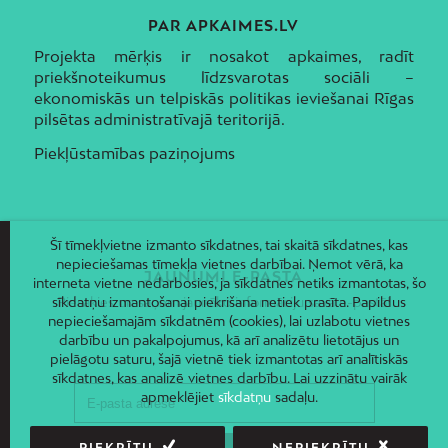
PAR APKAIMES.LV
Projekta mērķis ir nosakot apkaimes, radīt
priekšnoteikumus līdzsvarotas sociāli –
ekonomiskās un telpiskās politikas ieviešanai Rīgas
pilsētas administratīvajā teritorijā.
Piekļūstamības paziņojums
Šī tīmekļvietne izmanto sīkdatnes, tai skaitā sīkdatnes, kas
nepieciešamas tīmekļa vietnes darbībai. Ņemot vērā, ka
JAUNUMI E-PASTĀ
interneta vietne nedarbosies, ja sīkdatnes netiks izmantotas, šo
Piesakies un saņem jaunāko informāciju savā e-pastā!
sīkdatņu izmantošanai piekrišana netiek prasīta. Papildus
nepieciešamajām sīkdatnēm (cookies), lai uzlabotu vietnes
darbību un pakalpojumus, kā arī analizētu lietotājus un
pielāgotu saturu, šajā vietnē tiek izmantotas arī analītiskās
sīkdatnes, kas analizē vietnes darbību. Lai uzzinātu vairāk
apmeklējiet
sīkdatņu
sadaļu.
PIEKRĪTU
NEPIEKRĪTU