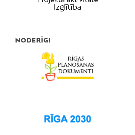
Izglītība
NODERĪGI