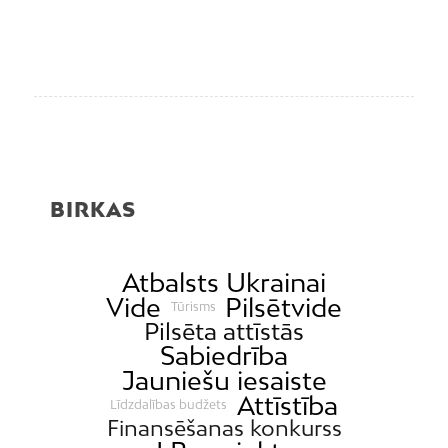
BIRKAS
Atbalsts Ukrainai
Vide
Pilsētvide
Tūrisms
Pilsēta attīstās
Sabiedrība
Jauniešu iesaiste
Attīstība
Līdzdalības budžets
Finansēšanas konkurss