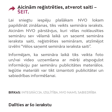
Aicinām reģistrēties, atverot saiti
–
ŠEIT
.
Lai sniegtu iespēju plašākam NVO lokam
papildināt zināšanas, tiks veikts semināra ieraksts.
Aicinām NVO pārstāvjus, kuri vēlas noklausīties
semināru sev vēlamā laikā un saņemt semināra
ieraksta saiti, reģistrēties semināram, atzīmējot
izvēlni “Vēlos saņemt semināra ieraksta saiti”.
Informējam, ka semināra laikā tiks veikta foto
un/vai video uzņemšana ar mērķi atspoguļot
informāciju par semināru publicitātes materiālos.
Iegūtie materiāli var tikt izmantoti publicitātei un
sabiedrības informēšanai.
BIRKAS:
INTEGRĀCIJA
,
IZGLĪTĪBA
,
NVO NAMS
,
SABIEDRĪBA
Dalīties ar šo ierakstu