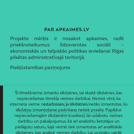
PAR APKAIMES.LV
Projekta mērķis ir nosakot apkaimes, radīt
priekšnoteikumus līdzsvarotas sociāli –
ekonomiskās un telpiskās politikas ieviešanai Rīgas
pilsētas administratīvajā teritorijā.
Piekļūstamības paziņojums
Šī tīmekļvietne izmanto sīkdatnes, tai skaitā sīkdatnes, kas
nepieciešamas tīmekļa vietnes darbībai. Ņemot vērā, ka
interneta vietne nedarbosies, ja sīkdatnes netiks izmantotas, šo
JAUNUMI E-PASTĀ
sīkdatņu izmantošanai piekrišana netiek prasīta. Papildus
Piesakies un saņem jaunāko informāciju savā e-pastā!
nepieciešamajām sīkdatnēm (cookies), lai uzlabotu vietnes
darbību un pakalpojumus, kā arī analizētu lietotājus un
pielāgotu saturu, šajā vietnē tiek izmantotas arī analītiskās
sīkdatnes, kas analizē vietnes darbību. Lai uzzinātu vairāk