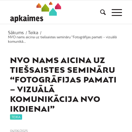
Sākums
Teika
/
/
NVO nams aicina uz tiešsaistes semināru “Fotogrāfijas pamati – vizuālā
komunikā...
NVO NAMS AICINA UZ
TIEŠSAISTES SEMINĀRU
“FOTOGRĀFIJAS PAMATI
– VIZUĀLĀ
KOMUNIKĀCIJA NVO
IKDIENAI”
TEIKA
04/06/2025