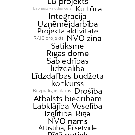
LB projekts
Kultūra
Latviešu valodas kursi
Integrācija
Uzņēmējdarbība
Projekta aktivitāte
NVO ziņa
RAIC projekts
Satiksme
Rīgas domē
Sabiedrības
līdzdalība
Līdzdalības budžeta
konkurss
Drošība
Brīvprātīgais darbs
Atbalsts biedrībām
Labklājība
Veselība
Izglītība
Rīga
NVO nams
Attīstība; Pilsētvide
Rīgā notiek