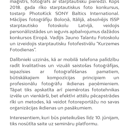
maģistrs, fotogrāfs ar starptautisku pieredzi. Kopš
2018. gada rīko starptautiskus foto konkursus,
tostarp PhotoKick SONY Baltics International.
Mācījies fotogrāfiju Boloņā, Itālijā, absolvējis ISSP
starptautisko fotoskolu Latvijā, veidojis
personālizstādes un ieguvis apbalvojumus dažādos
konkursos Eiropā. Vadījis Jauno Talantu Fotoskolu
un izveidojis starptautisku fotofestivālu “Kurzemes
Fotodienas”.
Dalībnieki uzzinās, kā ar mobilā telefona palīdzību
radīt kvalitatīvas un vizuāli saistošas fotogrāfijas,
iepazīsies ar fotografēšanas pamatiem,
būtiskākajiem kompozīcijas principiem un
profesionālu fotogrāfu ikdienas paņēmieniem.
Tāpat tiks apskatīta arī piemērotas fototehnikas
izvēle un vienkārši, bet efektīvi attēlu pēcapstrādes
rīki un metodes, kā veidot fotoreportāžu no savas
organizācijas ikdienas un pasākumiem.
Interesentiem, kuri būs pieteikušies līdz 10. jūnijam,
tiks nosūtīta saite uz semināru platformu.