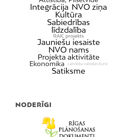
Integrācija
NVO ziņa
Kultūra
Sabiedrības
līdzdalība
RAIC projekts
Jauniešu iesaiste
NVO nams
Projekta aktivitāte
Ekonomika
Latviešu valodas kursi
Satiksme
NODERĪGI