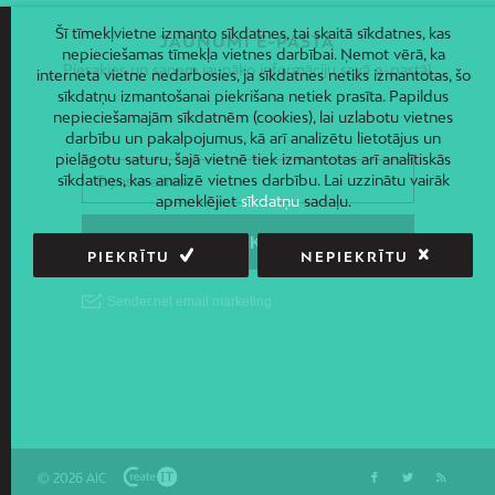
Šī tīmekļvietne izmanto sīkdatnes, tai skaitā sīkdatnes, kas
JAUNUMI E-PASTĀ
nepieciešamas tīmekļa vietnes darbībai. Ņemot vērā, ka
Piesakies un saņem jaunāko informāciju savā e-pastā!
interneta vietne nedarbosies, ja sīkdatnes netiks izmantotas, šo
sīkdatņu izmantošanai piekrišana netiek prasīta. Papildus
nepieciešamajām sīkdatnēm (cookies), lai uzlabotu vietnes
darbību un pakalpojumus, kā arī analizētu lietotājus un
pielāgotu saturu, šajā vietnē tiek izmantotas arī analītiskās
sīkdatnes, kas analizē vietnes darbību. Lai uzzinātu vairāk
apmeklējiet
sīkdatņu
sadaļu.
PIEKRĪTU
NEPIEKRĪTU
© 2026 AIC