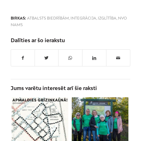
BIRKAS:
ATBALSTS BIEDRĪBĀM
,
INTEGRĀCIJA
,
IZGLĪTĪBA
,
NVO
NAMS
Dalīties ar šo ierakstu
Jums varētu interesēt arī šie raksti