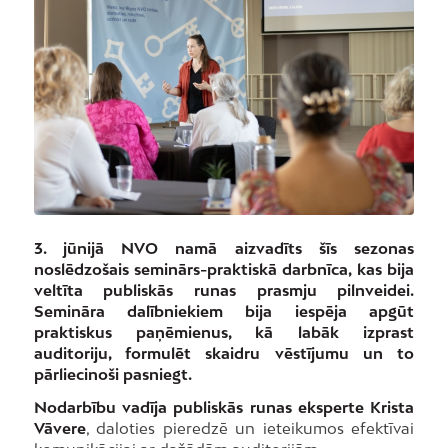
3. jūnijā NVO namā aizvadīts šīs sezonas
noslēdzošais seminārs-praktiskā darbnīca, kas bija
veltīta publiskās runas prasmju pilnveidei.
Semināra dalībniekiem bija iespēja apgūt
praktiskus paņēmienus, kā labāk izprast
auditoriju, formulēt skaidru vēstījumu un to
pārliecinoši pasniegt.
Nodarbību vadīja publiskās runas eksperte Krista
Vāvere
, daloties pieredzē un ieteikumos efektīvai