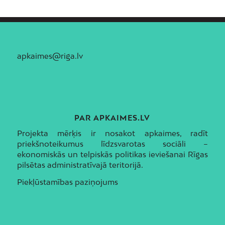
apkaimes@riga.lv
PAR APKAIMES.LV
Projekta mērķis ir nosakot apkaimes, radīt
priekšnoteikumus līdzsvarotas sociāli –
ekonomiskās un telpiskās politikas ieviešanai Rīgas
pilsētas administratīvajā teritorijā.
Piekļūstamības paziņojums