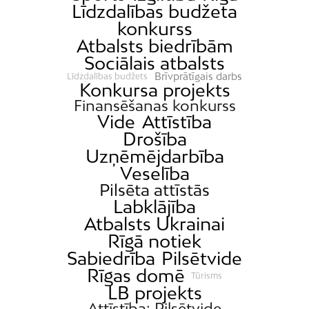
Līdzdalības budžeta
konkurss
Atbalsts biedrībām
Sociālais atbalsts
Brīvprātīgais darbs
Līdzdalības budžets
Konkursa projekts
Finansēšanas konkurss
Vide
Attīstība
Drošība
Uzņēmējdarbība
Veselība
Pilsēta attīstās
Labklājība
Atbalsts Ukrainai
Rīgā notiek
Sabiedrība
Pilsētvide
Rīgas domē
Tūrisms
LB projekts
Attīstība; Pilsētvide