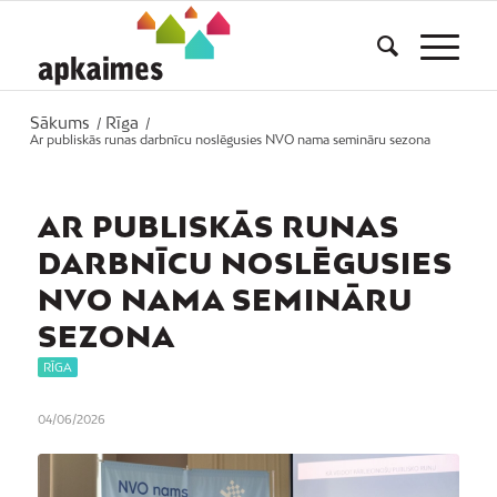
Sākums
Rīga
/
/
Ar publiskās runas darbnīcu noslēgusies NVO nama semināru sezona
AR PUBLISKĀS RUNAS
DARBNĪCU NOSLĒGUSIES
NVO NAMA SEMINĀRU
SEZONA
RĪGA
04/06/2026