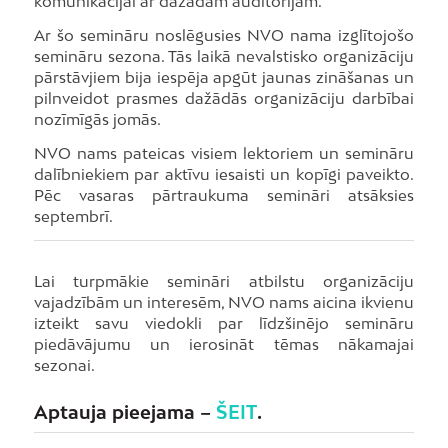
komunikācijai ar dažādām auditorijām.
Ar šo semināru noslēgusies NVO nama izglītojošo
semināru sezona. Tās laikā nevalstisko organizāciju
pārstāvjiem bija iespēja apgūt jaunas zināšanas un
pilnveidot prasmes dažādās organizāciju darbībai
nozīmīgās jomās.
NVO nams pateicas visiem lektoriem un semināru
dalībniekiem par aktīvu iesaisti un kopīgi paveikto.
Pēc vasaras pārtraukuma semināri atsāksies
septembrī.
Lai turpmākie semināri atbilstu organizāciju
vajadzībām un interesēm, NVO nams aicina ikvienu
izteikt savu viedokli par līdzšinējo semināru
piedāvājumu un ierosināt tēmas nākamajai
sezonai.
Aptauja pieejama –
ŠEIT
.