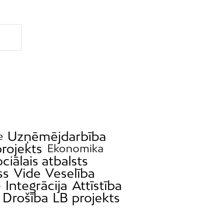
Uzņēmējdarbība
e
rojekts
Ekonomika
ciālais atbalsts
ss
Vide
Veselība
Integrācija
Attīstība
s
Drošība
LB projekts