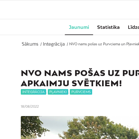
Jaunumi
Statistika
Līdz
Sākums
Integrācija
/
/
NVO nams pošas uz Purvciema un Pļavniek
NVO NAMS POŠAS UZ PU
APKAIMJU SVĒTKIEM!
INTEGRĀCIJA
,
PĻAVNIEKI
,
PURVCIEMS
18/08/2022