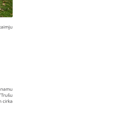
kaimju
O namu
“Trušu
m cirka