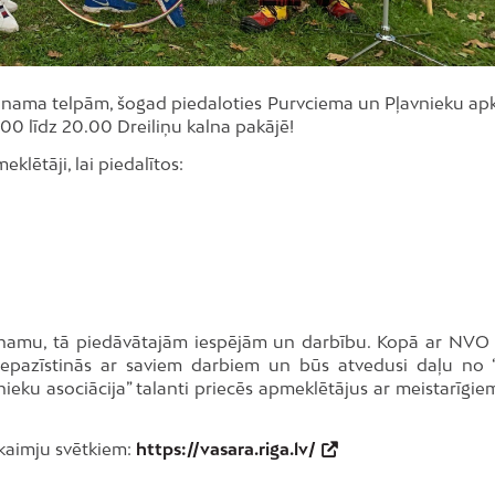
s nama telpām, šogad piedaloties Purvciema un Pļavnieku ap
2.00 līdz 20.00 Dreiliņu kalna pakājē!
klētāji, lai piedalītos:
O namu, tā piedāvātajām iespējām un darbību. Kopā ar NV
ra iepazīstinās ar saviem darbiem un būs atvedusi daļu no 
inieku asociācija” talanti priecēs apmeklētājus ar meistarīgie
kaimju svētkiem:
https://vasara.riga.lv/