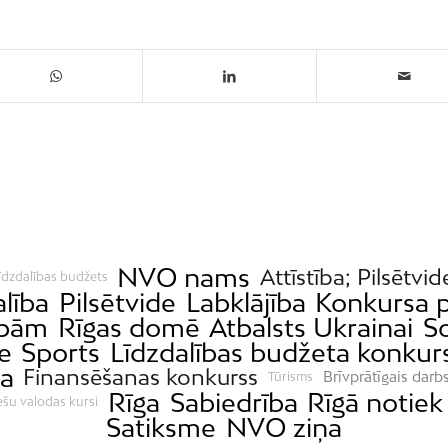
NVO nams
Attīstība; Pilsētvid
īdzdalības budžets
alība
Pilsētvide
Labklājība
Konkursa p
ībām
Rīgas domē
Atbalsts Ukrainai
So
e
Sports
Līdzdalības budžeta konkur
ba
Finansēšanas konkurss
Brīvprātīgais darb
Tūrisms
Rīga
Sabiedrība
Rīgā notiek
ešu valodas kursi
Satiksme
NVO ziņa