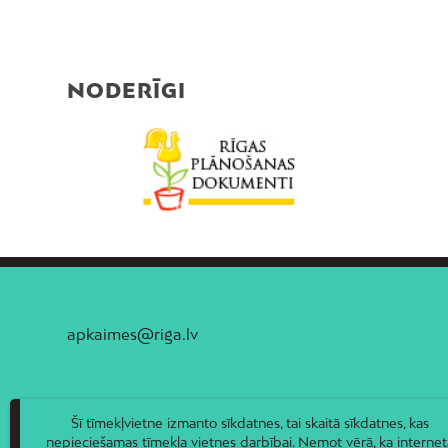
NODERĪGI
apkaimes@riga.lv
Šī tīmekļvietne izmanto sīkdatnes, tai skaitā sīkdatnes, kas
nepieciešamas tīmekļa vietnes darbībai. Ņemot vērā, ka internet