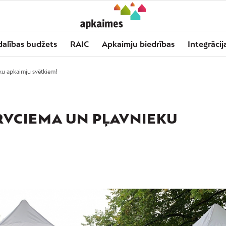
dalības budžets
RAIC
Apkaimju biedrības
Integrācij
u apkaimju svētkiem!
RVCIEMA UN PĻAVNIEKU