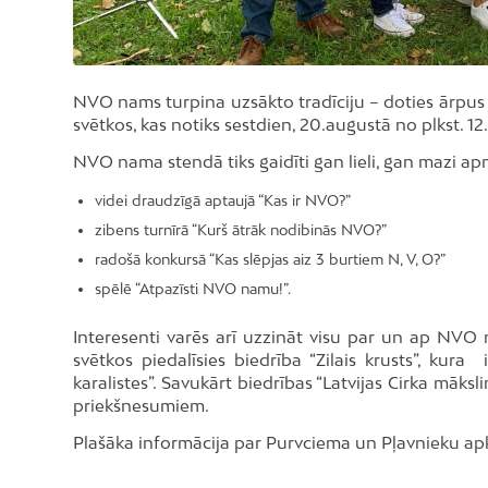
NVO nams turpina uzsākto tradīciju – doties ārpu
svētkos, kas notiks sestdien, 20.augustā no plkst. 1
NVO nama stendā tiks gaidīti gan lieli, gan mazi apme
videi draudzīgā aptaujā “Kas ir NVO?”
zibens turnīrā “Kurš ātrāk nodibinās NVO?”
radošā konkursā “Kas slēpjas aiz 3 burtiem N, V, O?”
spēlē “Atpazīsti NVO namu!”.
Interesenti varēs arī uzzināt visu par un ap NV
svētkos piedalīsies biedrība “Zilais krusts”, ku
karalistes”. Savukārt biedrības “Latvijas Cirka māksl
priekšnesumiem.
Plašāka informācija par Purvciema un Pļavnieku ap