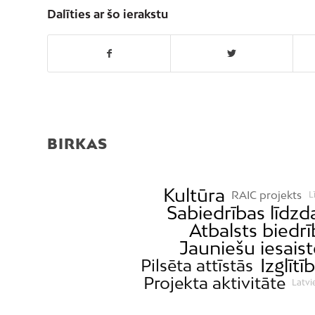
Dalīties ar šo ierakstu
BIRKAS
Kultūra
RAIC projekts
L
Sabiedrības līdzd
Atbalsts biedr
Jauniešu iesaist
Izglītī
Pilsēta attīstās
Projekta aktivitāte
Latvi