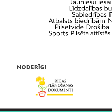
Jauniešu iesai
Līdzdalības b
Sabiedrības l
Atbalsts biedrībām
N
Pilsētvide
Drošība
Sports
Pilsēta attīstās
NODERĪGI