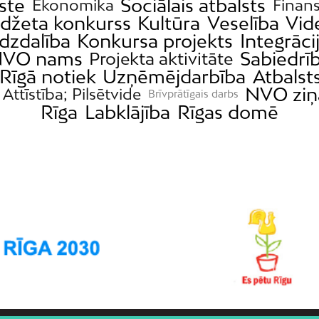
ste
Sociālais atbalsts
Ekonomika
Finan
udžeta konkurss
Kultūra
Veselība
Vid
īdzdalība
Konkursa projekts
Integrāci
VO nams
Sabiedrī
Projekta aktivitāte
Rīgā notiek
Uzņēmējdarbība
Atbalst
NVO ziņ
Attīstība; Pilsētvide
Brīvprātīgais darbs
Rīga
Labklājība
Rīgas domē