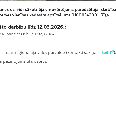
ekmes uz vidi sākotnējais novērtējums paredzētajai darbībai
 zemes vienības kadastra apzīmējums 01000542001, Rīga.
to darbību līdz 12.03.2026.:
ē Rūpniecības ielā 23, Rīgā, LV-1045;
elrīgas reģionālajā vides pārvaldē (kontakti saziņai –
šeit
)
 paziņojums tiks dzēsts.