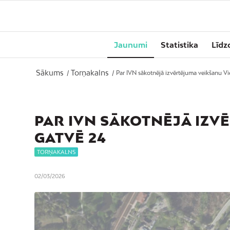
Jaunumi
Statistika
Līdz
Sākums
Torņakalns
/
/
Par IVN sākotnējā izvērtējuma veikšanu Vi
PAR IVN SĀKOTNĒJĀ IZV
GATVĒ 24
TORŅAKALNS
02/03/2026