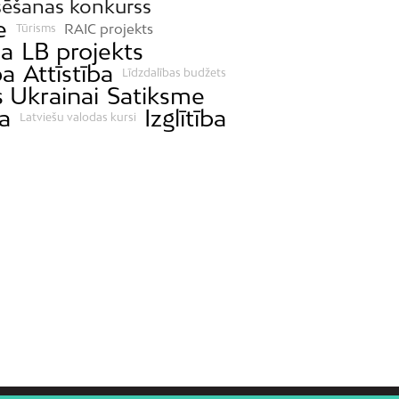
sēšanas konkurss
e
RAIC projekts
Tūrisms
ja
LB projekts
ba
Attīstība
Līdzdalības budžets
s Ukrainai
Satiksme
a
Izglītība
Latviešu valodas kursi