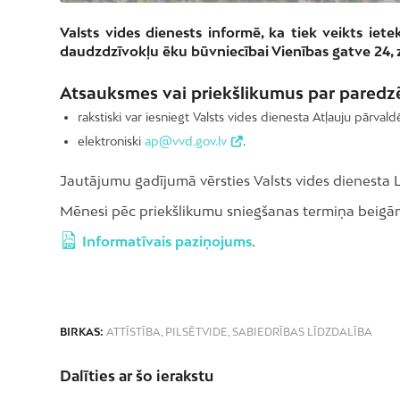
Valsts vides dienests informē, ka tiek veikts iet
daudzdzīvokļu ēku būvniecībai Vienības gatve 24,
Atsauksmes vai priekšlikumus par paredzē
rakstiski var iesniegt Valsts vides dienesta Atļauju pārvald
elektroniski
ap@vvd.gov.lv
.
Jautājumu gadījumā vērsties Valsts vides dienesta Li
Mēnesi pēc priekšlikumu sniegšanas termiņa beigām
Informatīvais paziņojums
.
BIRKAS:
ATTĪSTĪBA
,
PILSĒTVIDE
,
SABIEDRĪBAS LĪDZDALĪBA
Dalīties ar šo ierakstu