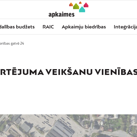
dalības budžets
RAIC
Apkaimju biedrības
Integrācij
enības gatvē 24
ĒRTĒJUMA VEIKŠANU VIENĪBA