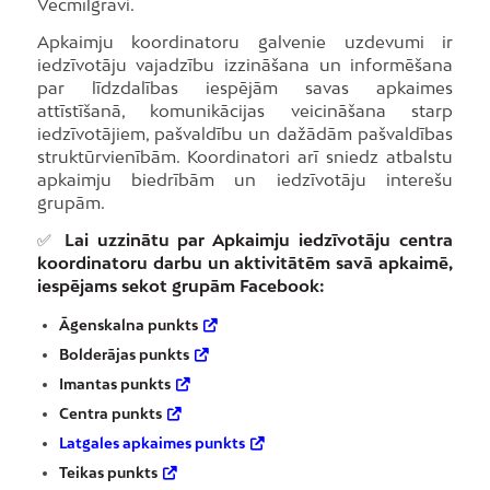
Vecmīlgrāvi.
Apkaimju koordinatoru galvenie uzdevumi ir
iedzīvotāju vajadzību izzināšana un informēšana
par līdzdalības iespējām savas apkaimes
attīstīšanā, komunikācijas veicināšana starp
iedzīvotājiem, pašvaldību un dažādām pašvaldības
struktūrvienībām. Koordinatori arī sniedz atbalstu
apkaimju biedrībām un iedzīvotāju interešu
grupām.
✅
Lai uzzinātu par Apkaimju iedzīvotāju centra
koordinatoru darbu un aktivitātēm savā apkaimē,
iespējams sekot grupām Facebook:
Āgenskalna punkts
Bolderājas punkts
Imantas punkts
Centra punkts
Latgales apkaimes punkts
Teikas punkts