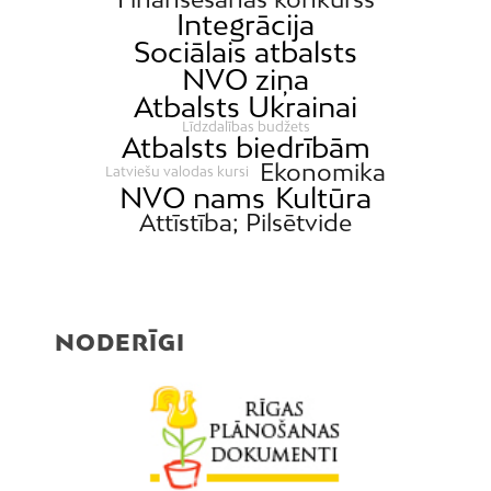
Integrācija
Sociālais atbalsts
NVO ziņa
Atbalsts Ukrainai
Līdzdalības budžets
Atbalsts biedrībām
Ekonomika
Latviešu valodas kursi
NVO nams
Kultūra
Attīstība; Pilsētvide
NODERĪGI