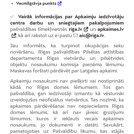
Vecmīlgrāvja punkts
✅
Vairāk informācijas par Apkaimju iedzīvotāju
centra darbu un sniegtajiem pakalpojumiem
pašvaldības tīmekļvietnēs
riga.lv
un
apkaimes.lv
, kā arī rakstot uz e-pastu
aic@riga.lv
.
Jau informēts, ka turpinot okupācijas seku
novēršanu, Rīgas pašvaldības Pilsētas attīstības
departamenta Rīgas vietvārdu un pilsētvides
objektu nosaukumu komisija pieņēma lēmumu
Maskavas forštati pārdēvēt par Latgales apkaimi.
Apkaimju nosaukumi nav piešķirti vai nostiprināti
kādā no Rīgas domes lēmumiem. Tos gan
pašvaldība, gan iedzīvotāji izmanto kā vēsturiski
izveidojušos neoficiālus vietvārdus. Tas nozīmē, ka
apkaimes pārdēvēšanai nav nepieciešams Rīgas
domes lēmums, kā arī nav jāveic grozījumi
lēmumos, kuros ir iekļauts vecais apkaimes
nosaukums, jo dokumenti ir datēti. Savukārt,
pamatojoties uz Pašvaldību likumu, kas stājās