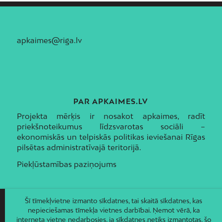
apkaimes@riga.lv
PAR APKAIMES.LV
Projekta mērķis ir nosakot apkaimes, radīt
priekšnoteikumus līdzsvarotas sociāli –
ekonomiskās un telpiskās politikas ieviešanai Rīgas
pilsētas administratīvajā teritorijā.
Piekļūstamības paziņojums
Šī tīmekļvietne izmanto sīkdatnes, tai skaitā sīkdatnes, kas
nepieciešamas tīmekļa vietnes darbībai. Ņemot vērā, ka
interneta vietne nedarbosies, ja sīkdatnes netiks izmantotas, šo