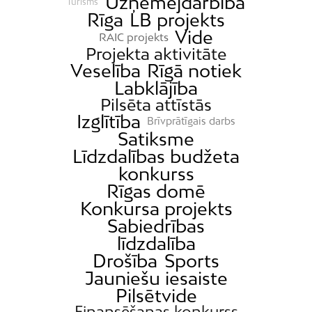
Uzņēmējdarbība
Tūrisms
Rīga
LB projekts
Vide
RAIC projekts
Projekta aktivitāte
Veselība
Rīgā notiek
Labklājība
Pilsēta attīstās
Izglītība
Brīvprātīgais darbs
Satiksme
Līdzdalības budžeta
konkurss
Rīgas domē
Konkursa projekts
Sabiedrības
līdzdalība
Drošība
Sports
Jauniešu iesaiste
Pilsētvide
Finansēšanas konkurss