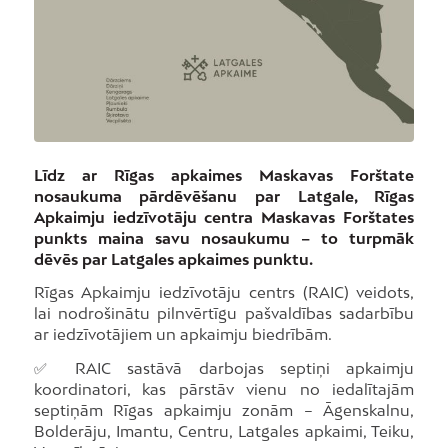
Līdz ar Rīgas apkaimes Maskavas Forštate
nosaukuma pārdēvēšanu par Latgale, Rīgas
Apkaimju iedzīvotāju centra Maskavas Forštates
punkts maina savu nosaukumu – to turpmāk
dēvēs par Latgales apkaimes punktu.
Rīgas Apkaimju iedzīvotāju centrs (RAIC) veidots,
lai nodrošinātu pilnvērtīgu pašvaldības sadarbību
ar iedzīvotājiem un apkaimju biedrībām.
✅ RAIC sastāvā darbojas septiņi apkaimju
koordinatori, kas pārstāv vienu no iedalītajām
septiņām Rīgas apkaimju zonām – Āgenskalnu,
Bolderāju, Imantu, Centru, Latgales apkaimi, Teiku,