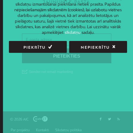
JAUNUMI E-PASTĀ
sīkdatņu izmantošanai piekrišana netiek prasīta. Papildus
Piesakies un saņem jaunāko informāciju savā e-pastā!
nepieciešamajām sīkdatnēm (cookies), lai uzlabotu vietnes
darbību un pakalpojumus, kā arī analizētu lietotājus un
pielāgotu saturu, šajā vietnē tiek izmantotas arī analītiskās
sīkdatnes, kas analizē vietnes darbību. Lai uzzinātu vairāk
apmeklējiet
sīkdatņu
sadaļu.
PIEKRĪTU
NEPIEKRĪTU
© 2026 AIC
Par projektu
Kontakti
Sīkdatņu politika