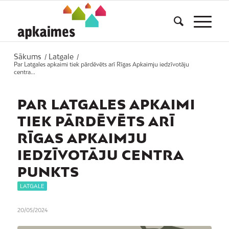
Sākums
Latgale
/
/
Par Latgales apkaimi tiek pārdēvēts arī Rīgas Apkaimju iedzīvotāju
centra...
PAR LATGALES APKAIMI
TIEK PĀRDĒVĒTS ARĪ
RĪGAS APKAIMJU
IEDZĪVOTĀJU CENTRA
PUNKTS
LATGALE
20/05/2024