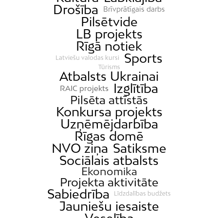
Drošība
Brīvprātīgais darbs
Pilsētvide
LB projekts
Rīgā notiek
Sports
Latviešu valodas kursi
Tūrisms
Atbalsts Ukrainai
Izglītība
RAIC projekts
Pilsēta attīstās
Konkursa projekts
Uzņēmējdarbība
Rīgas domē
NVO ziņa
Satiksme
Sociālais atbalsts
Ekonomika
Projekta aktivitāte
Sabiedrība
Līdzdalības budžets
Jauniešu iesaiste