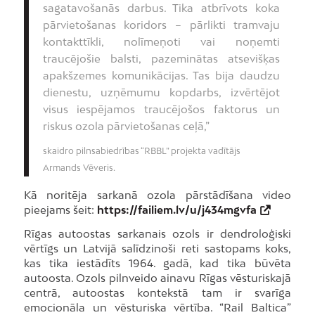
sagatavošanās darbus. Tika atbrīvots koka
pārvietošanas koridors – pārlikti tramvaju
kontakttīkli, nolīmeņoti vai noņemti
traucējošie balsti, pazeminātas atsevišķas
apakšzemes komunikācijas. Tas bija daudzu
dienestu, uzņēmumu kopdarbs, izvērtējot
visus iespējamos traucējošos faktorus un
riskus ozola pārvietošanas ceļā,”
skaidro pilnsabiedrības “RBBL” projekta vadītājs
Armands Vēveris.
Kā noritēja sarkanā ozola pārstādīšana video
pieejams šeit:
https://failiem.lv/u/j434mgvfa
Rīgas autoostas sarkanais ozols ir dendroloģiski
vērtīgs un Latvijā salīdzinoši reti sastopams koks,
kas tika iestādīts 1964. gadā, kad tika būvēta
autoosta. Ozols pilnveido ainavu Rīgas vēsturiskajā
centrā, autoostas kontekstā tam ir svarīga
emocionāla un vēsturiska vērtība. “Rail Baltica”