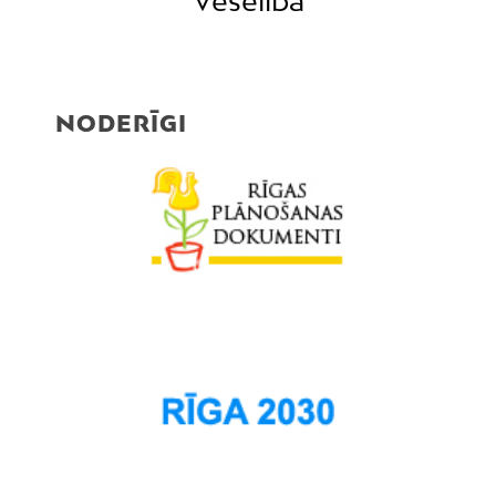
Veselība
NODERĪGI