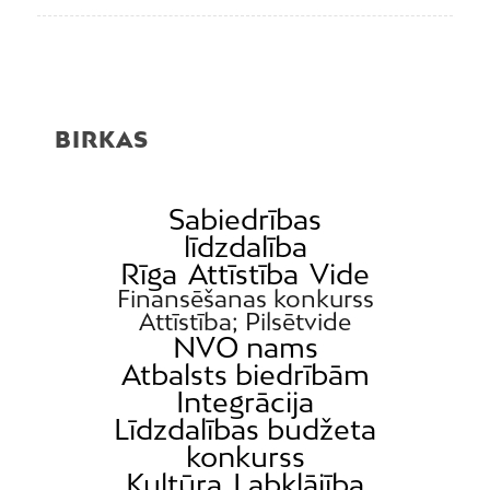
BIRKAS
Sabiedrības
līdzdalība
Rīga
Attīstība
Vide
Finansēšanas konkurss
Attīstība; Pilsētvide
NVO nams
Atbalsts biedrībām
Integrācija
Līdzdalības budžeta
konkurss
Kultūra
Labklājība