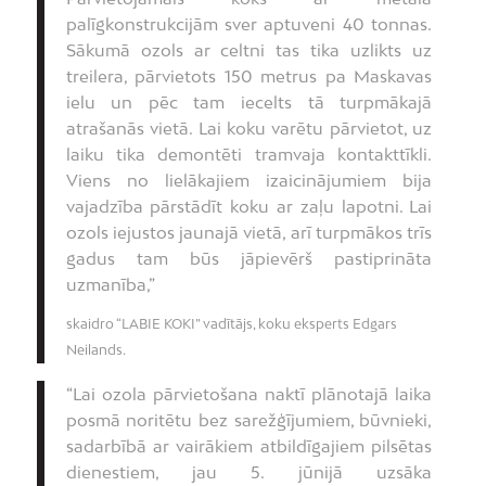
palīgkonstrukcijām sver aptuveni 40 tonnas.
Sākumā ozols ar celtni tas tika uzlikts uz
treilera, pārvietots 150 metrus pa Maskavas
ielu un pēc tam iecelts tā turpmākajā
atrašanās vietā. Lai koku varētu pārvietot, uz
laiku tika demontēti tramvaja kontakttīkli.
Viens no lielākajiem izaicinājumiem bija
vajadzība pārstādīt koku ar zaļu lapotni. Lai
ozols iejustos jaunajā vietā, arī turpmākos trīs
gadus tam būs jāpievērš pastiprināta
uzmanība,”
skaidro “LABIE KOKI” vadītājs, koku eksperts Edgars
Neilands.
“Lai ozola pārvietošana naktī plānotajā laika
posmā noritētu bez sarežģījumiem, būvnieki,
sadarbībā ar vairākiem atbildīgajiem pilsētas
dienestiem, jau 5. jūnijā uzsāka