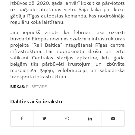
izbūves dēļ 2020. gada janvārī koks tika pārvietots
uz pagaidu atrašanās vietu. Šajā laikā par koku
gādāja Rīgas autoostas komanda, kas nodrošināja
regulāru koka laistīšanu.
Jau iepriekš ziņots, ka februārī tika uzsākti
būvdarbi Eiropas nozīmes dzelzceļa infrastruktūras
projekta “Rail Baltica” integrēšanai Rīgas centra
infrastruktūrā. Lai nodrošinātu drošu un ērtu
satiksmi Centrālās stacijas apkārtnē, līdz gada
beigām tiks pārbūvēti krustojumi un izbūvēta
mūsdienīga gājēju, velobraucēju un sabiedriskā
transporta infrastruktūra.
BIRKAS:
PILSĒTVIDE
Dalīties ar šo ierakstu