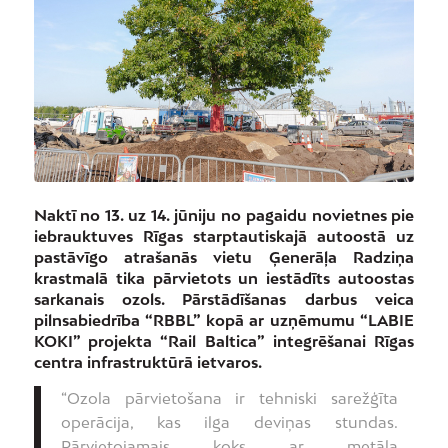
Naktī no 13. uz 14. jūniju no pagaidu novietnes pie
iebrauktuves Rīgas starptautiskajā autoostā uz
pastāvīgo atrašanās vietu Ģenerāļa Radziņa
krastmalā tika pārvietots un iestādīts autoostas
sarkanais ozols. Pārstādīšanas darbus veica
pilnsabiedrība “RBBL” kopā ar uzņēmumu “LABIE
KOKI” projekta “Rail Baltica” integrēšanai Rīgas
centra infrastruktūrā ietvaros.
“Ozola pārvietošana ir tehniski sarežģīta
operācija, kas ilga deviņas stundas.
Pārvietojamais koks ar metāla