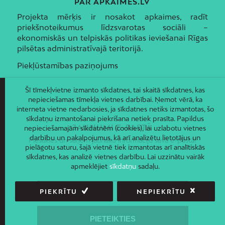
PAR APKAIMES.LV
Projekta mērķis ir nosakot apkaimes, radīt
priekšnoteikumus līdzsvarotas sociāli –
ekonomiskās un telpiskās politikas ieviešanai Rīgas
pilsētas administratīvajā teritorijā.
Piekļūstamības paziņojums
Šī tīmekļvietne izmanto sīkdatnes, tai skaitā sīkdatnes, kas
nepieciešamas tīmekļa vietnes darbībai. Ņemot vērā, ka
interneta vietne nedarbosies, ja sīkdatnes netiks izmantotas, šo
sīkdatņu izmantošanai piekrišana netiek prasīta. Papildus
JAUNUMI E-PASTĀ
nepieciešamajām sīkdatnēm (cookies), lai uzlabotu vietnes
darbību un pakalpojumus, kā arī analizētu lietotājus un
Piesakies un saņem jaunāko informāciju savā e-pastā!
pielāgotu saturu, šajā vietnē tiek izmantotas arī analītiskās
sīkdatnes, kas analizē vietnes darbību. Lai uzzinātu vairāk
apmeklējiet
sīkdatņu
sadaļu.
PIEKRĪTU
NEPIEKRĪTU