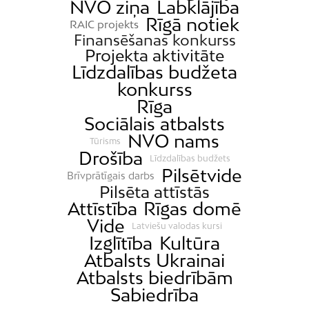
NVO ziņa
Labklājība
Rīgā notiek
RAIC projekts
Finansēšanas konkurss
Projekta aktivitāte
Līdzdalības budžeta
konkurss
Rīga
Sociālais atbalsts
NVO nams
Tūrisms
Drošība
Līdzdalības budžets
Pilsētvide
Brīvprātīgais darbs
Pilsēta attīstās
Attīstība
Rīgas domē
Vide
Latviešu valodas kursi
Izglītība
Kultūra
Atbalsts Ukrainai
Atbalsts biedrībām
Sabiedrība