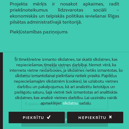
Projekta mērķis ir nosakot apkaimes, radīt
priekšnoteikumus līdzsvarotas sociāli –
ekonomiskās un telpiskās politikas ieviešanai Rīgas
pilsētas administratīvajā teritorijā.
Piekļūstamības paziņojums
Šī tīmekļvietne izmanto sīkdatnes, tai skaitā sīkdatnes, kas
nepieciešamas tīmekļa vietnes darbībai. Ņemot vērā, ka
JAUNUMI E-PASTĀ
interneta vietne nedarbosies, ja sīkdatnes netiks izmantotas, šo
Piesakies un saņem jaunāko informāciju savā e-pastā!
sīkdatņu izmantošanai piekrišana netiek prasīta. Papildus
nepieciešamajām sīkdatnēm (cookies), lai uzlabotu vietnes
darbību un pakalpojumus, kā arī analizētu lietotājus un
pielāgotu saturu, šajā vietnē tiek izmantotas arī analītiskās
sīkdatnes, kas analizē vietnes darbību. Lai uzzinātu vairāk
apmeklējiet
sīkdatņu
sadaļu.
PIEKRĪTU
NEPIEKRĪTU