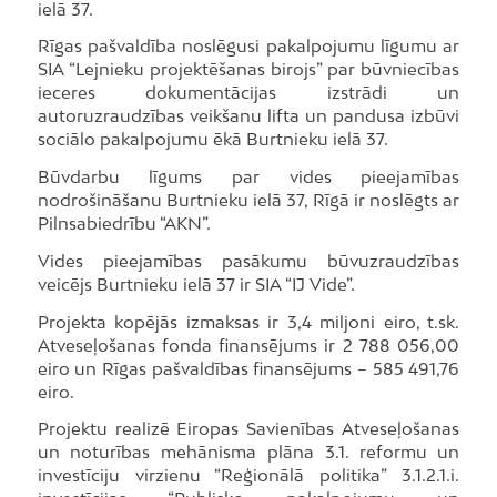
ielā 37.
Rīgas pašvaldība noslēgusi pakalpojumu līgumu ar
SIA “Lejnieku projektēšanas birojs” par būvniecības
ieceres dokumentācijas izstrādi un
autoruzraudzības veikšanu lifta un pandusa izbūvi
sociālo pakalpojumu ēkā Burtnieku ielā 37.
Būvdarbu līgums par vides pieejamības
nodrošināšanu Burtnieku ielā 37, Rīgā ir noslēgts ar
Pilnsabiedrību “AKN”.
Vides pieejamības pasākumu būvuzraudzības
veicējs Burtnieku ielā 37 ir SIA “IJ Vide”.
Projekta kopējās izmaksas ir 3,4 miljoni eiro, t.sk.
Atveseļošanas fonda finansējums ir 2 788 056,00
eiro un Rīgas pašvaldības finansējums – 585 491,76
eiro.
Projektu realizē Eiropas Savienības Atveseļošanas
un noturības mehānisma plāna 3.1. reformu un
investīciju virzienu “Reģionālā politika” 3.1.2.1.i.