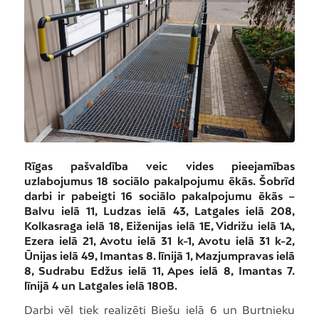
Rīgas pašvaldība veic vides pieejamības
uzlabojumus 18 sociālo pakalpojumu ēkās. Šobrīd
darbi ir pabeigti 16 sociālo pakalpojumu ēkās –
Balvu ielā 11, Ludzas ielā 43, Latgales ielā 208,
Kolkasraga ielā 18, Eiženijas ielā 1E, Vidrižu ielā 1A,
Ezera ielā 21, Avotu ielā 31 k-1, Avotu ielā 31 k-2,
Ūnijas ielā 49, Imantas 8. līnijā 1, Mazjumpravas ielā
8, Sudrabu Edžus ielā 11, Apes ielā 8, Imantas 7.
līnijā 4 un Latgales ielā 180B.
Darbi vēl tiek realizēti Biešu ielā 6 un Burtnieku