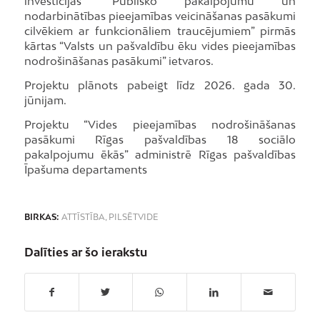
investīcijas “Publisko pakalpojumu un
nodarbinātības pieejamības veicināšanas pasākumi
cilvēkiem ar funkcionāliem traucējumiem” pirmās
kārtas “Valsts un pašvaldību ēku vides pieejamības
nodrošināšanas pasākumi” ietvaros.
Projektu plānots pabeigt līdz 2026. gada 30.
jūnijam.
Projektu “Vides pieejamības nodrošināšanas
pasākumi Rīgas pašvaldības 18 sociālo
pakalpojumu ēkās” administrē Rīgas pašvaldības
Īpašuma departaments
BIRKAS:
ATTĪSTĪBA
,
PILSĒTVIDE
Dalīties ar šo ierakstu