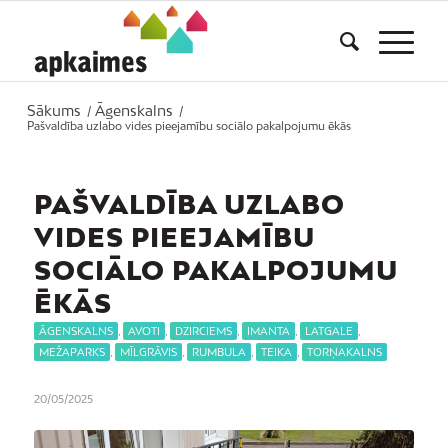
Sākums
Āgenskalns
/
/
Pašvaldība uzlabo vides pieejamību sociālo pakalpojumu ēkās
PAŠVALDĪBA UZLABO
VIDES PIEEJAMĪBU
SOCIĀLO PAKALPOJUMU
ĒKĀS
ĀGENSKALNS
,
AVOTI
,
DZIRCIEMS
,
IMANTA
,
LATGALE
,
MEŽAPARKS
,
MĪLGRĀVIS
,
RUMBULA
,
TEIKA
,
TORŅAKALNS
20/05/2025