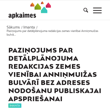
Sākums
Imanta
/
/
Paziņojums par detālplānojuma redakcijas zemes vienībai Anniņmuižas
bulvā...
PAZIŅOJUMS PAR
DETĀLPLĀNOJUMA
REDAKCIJAS ZEMES
VIENĪBAI ANNIŅMUIŽAS
BULVĀRĪ BEZ ADRESES
NODOŠANU PUBLISKAJAI
APSPRIEŠANAI
IMANTA