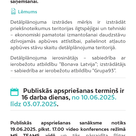
saņemšanai.
Lēmums
Detālplānojuma izstrādes mērķis ir izstrādāt
priekšnoteikumus teritorijas ilgtspējīgai un tehniski
– ekonomiski pamatotai izmantošanai daudzstāvu
dzīvojamās apbūves attīstībai, palielinot atļauto
apbūves stāvu skaitu detālplānojuma teritorijā.
Detālplānojuma ierosinātājs – sabiedrība ar
ierobežotu atbildību “Bonava Latvija”; izstrādātājs
– sabiedrība ar ierobežotu atbildību “Grupa93”.
Publiskās apspriešanas termiņš ir
16 darba dienas,
no 10.06.2025.
līdz 03.07.2025
.
Publiskās apspriešanas sanāksme notiks
19.06.2025. plkst. 17.00 video konferences režīmā
MS TEAMS vidē
un tiks pārraidīta Rīgas