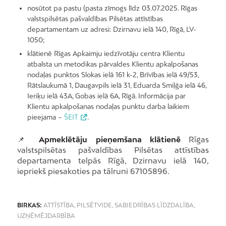
nosūtot pa pastu (pasta zīmogs līdz 03.07.2025. Rīgas
valstspilsētas pašvaldības Pilsētas attīstības
departamentam uz adresi: Dzirnavu ielā 140, Rīgā, LV-
1050;
klātienē Rīgas Apkaimju iedzīvotāju centra Klientu
atbalsta un metodikas pārvaldes Klientu apkalpošanas
nodaļas punktos Slokas ielā 161 k-2, Brīvības ielā 49/53,
Rātslaukumā 1, Daugavpils ielā 31, Eduarda Smiļģa ielā 46,
Ieriķu ielā 43A, Gobas ielā 6A, Rīgā. Informācija par
Klientu apkalpošanas nodaļas punktu darba laikiem
pieejama –
ŠEIT
.
📌
Apmeklētāju pieņemšana klātienē
Rīgas
valstspilsētas pašvaldības Pilsētas attīstības
departamenta telpās Rīgā, Dzirnavu ielā 140,
iepriekš piesakoties pa tālruni 67105896.
BIRKAS:
ATTĪSTĪBA
,
PILSĒTVIDE
,
SABIEDRĪBAS LĪDZDALĪBA
,
UZŅĒMĒJDARBĪBA