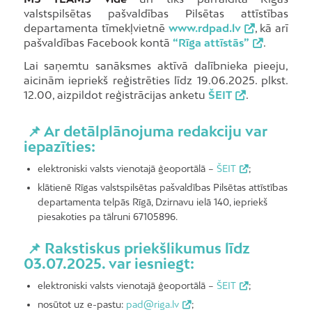
valstspilsētas pašvaldības Pilsētas attīstības
departamenta tīmekļvietnē
www.rdpad.lv
, kā arī
pašvaldības Facebook kontā
“Rīga attīstās”
.
Lai saņemtu sanāksmes aktīvā dalībnieka pieeju,
aicinām iepriekš reģistrēties līdz 19.06.2025. plkst.
12.00, aizpildot reģistrācijas anketu
ŠEIT
.
📌 Ar detālplānojuma redakciju var
iepazīties:
elektroniski valsts vienotajā ģeoportālā –
ŠEIT
;
klātienē Rīgas valstspilsētas pašvaldības Pilsētas attīstības
departamenta telpās Rīgā, Dzirnavu ielā 140, iepriekš
piesakoties pa tālruni 67105896.
📌 Rakstiskus priekšlikumus līdz
03.07.2025. var iesniegt:
elektroniski valsts vienotajā ģeoportālā –
ŠEIT
;
nosūtot uz e-pastu:
pad@riga.lv
;