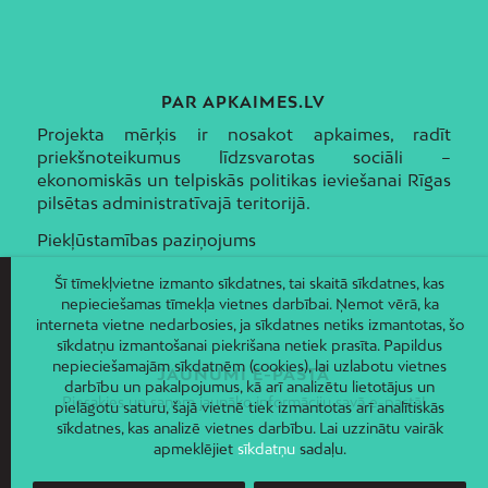
PAR APKAIMES.LV
Projekta mērķis ir nosakot apkaimes, radīt
priekšnoteikumus līdzsvarotas sociāli –
ekonomiskās un telpiskās politikas ieviešanai Rīgas
pilsētas administratīvajā teritorijā.
Piekļūstamības paziņojums
Šī tīmekļvietne izmanto sīkdatnes, tai skaitā sīkdatnes, kas
nepieciešamas tīmekļa vietnes darbībai. Ņemot vērā, ka
interneta vietne nedarbosies, ja sīkdatnes netiks izmantotas, šo
sīkdatņu izmantošanai piekrišana netiek prasīta. Papildus
nepieciešamajām sīkdatnēm (cookies), lai uzlabotu vietnes
JAUNUMI E-PASTĀ
darbību un pakalpojumus, kā arī analizētu lietotājus un
Piesakies un saņem jaunāko informāciju savā e-pastā!
pielāgotu saturu, šajā vietnē tiek izmantotas arī analītiskās
sīkdatnes, kas analizē vietnes darbību. Lai uzzinātu vairāk
apmeklējiet
sīkdatņu
sadaļu.