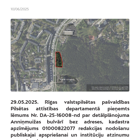
10/06/2025
29.05.2025. Rīgas valstspilsētas pašvaldības
Pilsētas attīstības departamentā pieņemts
lēmums Nr. DA-25-16008-nd par detālplānojuma
Anniņmuižas bulvārī bez adreses, kadastra
apzīmējums 01000822077 redakcijas nodošanu
publiskajai apspriešanai un institūciju atzinumu