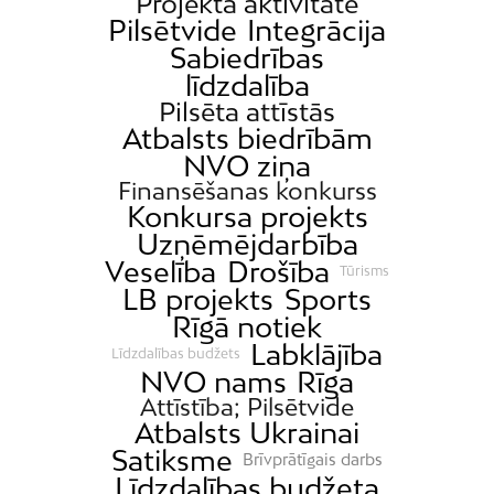
Projekta aktivitāte
Pilsētvide
Integrācija
Sabiedrības
līdzdalība
Pilsēta attīstās
Atbalsts biedrībām
NVO ziņa
Finansēšanas konkurss
Konkursa projekts
Uzņēmējdarbība
Veselība
Drošība
Tūrisms
LB projekts
Sports
Rīgā notiek
Labklājība
Līdzdalības budžets
NVO nams
Rīga
Attīstība; Pilsētvide
Atbalsts Ukrainai
Satiksme
Brīvprātīgais darbs
Līdzdalības budžeta