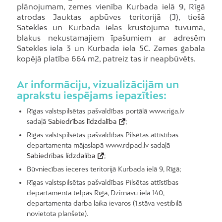
plānojumam, zemes vienība Kurbada ielā 9, Rīgā
atrodas Jauktas apbūves teritorijā (J), tiešā
Satekles un Kurbada ielas krustojuma tuvumā,
blakus nekustamajiem īpašumiem ar adresēm
Satekles iela 3 un Kurbada iela 5C. Zemes gabala
kopējā platība 664 m2, patreiz tas ir neapbūvēts.
Ar informāciju, vizualizācijām un
aprakstu iespējams iepazīties:
Rīgas valstspilsētas pašvaldības portālā www.riga.lv
sadaļā
Sabiedrības līdzdalība
;
Rīgas valstspilsētas pašvaldības Pilsētas attīstības
departamenta mājaslapā www.rdpad.lv sadaļā
Sabiedrības līdzdalība
;
Būvniecības ieceres teritorijā Kurbada ielā 9, Rīgā;
Rīgas valstspilsētas pašvaldības Pilsētas attīstības
departamenta telpās Rīgā, Dzirnavu ielā 140,
departamenta darba laika ievaros (1.stāva vestibilā
novietota planšete).