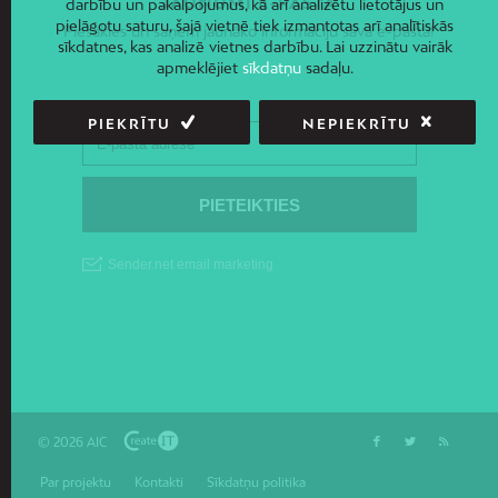
JAUNUMI E-PASTĀ
darbību un pakalpojumus, kā arī analizētu lietotājus un
pielāgotu saturu, šajā vietnē tiek izmantotas arī analītiskās
Piesakies un saņem jaunāko informāciju savā e-pastā!
sīkdatnes, kas analizē vietnes darbību. Lai uzzinātu vairāk
apmeklējiet
sīkdatņu
sadaļu.
PIEKRĪTU
NEPIEKRĪTU
© 2026 AIC
Par projektu
Kontakti
Sīkdatņu politika