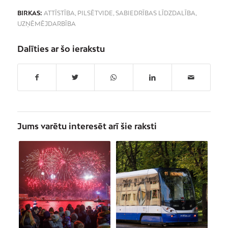
BIRKAS:
ATTĪSTĪBA
,
PILSĒTVIDE
,
SABIEDRĪBAS LĪDZDALĪBA
,
UZŅĒMĒJDARBĪBA
Dalīties ar šo ierakstu
Jums varētu interesēt arī šie raksti