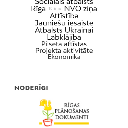
Sociālais atbalsts
Rīga
NVO ziņa
Tūrisms
Attīstība
Jauniešu iesaiste
Atbalsts Ukrainai
Labklājība
Pilsēta attīstās
Projekta aktivitāte
Ekonomika
NODERĪGI