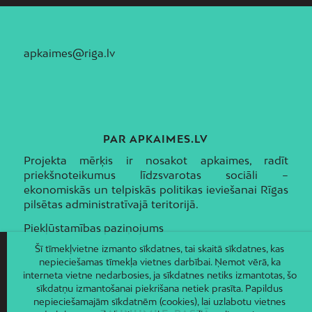
apkaimes@riga.lv
PAR APKAIMES.LV
Projekta mērķis ir nosakot apkaimes, radīt
priekšnoteikumus līdzsvarotas sociāli –
ekonomiskās un telpiskās politikas ieviešanai Rīgas
pilsētas administratīvajā teritorijā.
Piekļūstamības paziņojums
Šī tīmekļvietne izmanto sīkdatnes, tai skaitā sīkdatnes, kas
nepieciešamas tīmekļa vietnes darbībai. Ņemot vērā, ka
interneta vietne nedarbosies, ja sīkdatnes netiks izmantotas, šo
sīkdatņu izmantošanai piekrišana netiek prasīta. Papildus
nepieciešamajām sīkdatnēm (cookies), lai uzlabotu vietnes