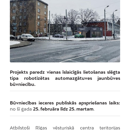
Projekts paredz vienas īslaicīgās lietošanas slēgta
tipa robotizētas automazgātuves jaunbūves
būvniecību.
Būvniecības ieceres publiskās apspriešanas laiks:
no šī gada
25. februāra līdz 25. martam
.
Atbilstoši Rīgas vēsturiskā centra teritorijas