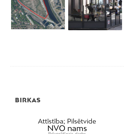
BIRKAS
Attīstība; Pilsētvide
NVO nams
Brīvprātīgais darbs