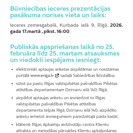
Būvniecības ieceres prezentācijas
pasākuma norises vieta un laiks:
Ieceres zemesgabalā, Kurbada ielā 9, Rīgā,
2026.
gada 17.martā , plkst. 16:00
.
Publiskās apspriešanas laikā no 25.
februāra līdz 25. martam atsauksmes
un viedokli iespējams iesniegt:
elektroniski aptaujas anketas aizpildāmas un nosūtāmas
portālā
www.eriga.lv
sadaļā Sabiedrības līdzdalība;
sūtot pa pastu Rīgas valstspilsētas pašvaldības Pilsētas
attīstības departamentam Dzirnavu ielā 140, Rīgā;
aizpildot aptaujas anketu un iesniedzot to Rīgas
valstspilsētas pašvaldības Pilsētas attīstības
departamenta telpās Rīgā, Dzirnavu ielā 140, aizpildīto
anketu iemetot iesniegumiem paredzētajā pasta kastē;
klātienē Rīgas Apkaimju iedzīvotāju centra Klientu
atbalsta un metodikas pārvaldes Klientu apkalpošanas