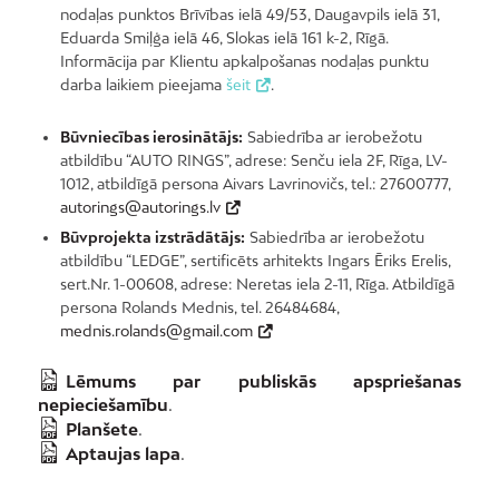
nodaļas punktos Brīvības ielā 49/53, Daugavpils ielā 31,
Eduarda Smiļģa ielā 46, Slokas ielā 161 k-2, Rīgā.
Informācija par Klientu apkalpošanas nodaļas punktu
darba laikiem pieejama
šeit
.
Būvniecības ierosinātājs:
Sabiedrība ar ierobežotu
atbildību “AUTO RINGS”, adrese: Senču iela 2F, Rīga, LV-
1012, atbildīgā persona Aivars Lavrinovičs, tel.: 27600777,
autorings@autorings.lv
Būvprojekta izstrādātājs:
Sabiedrība ar ierobežotu
atbildību “LEDGE”, sertificēts arhitekts Ingars Ēriks Erelis,
sert.Nr. 1-00608, adrese: Neretas iela 2-11, Rīga. Atbildīgā
persona Rolands Mednis, tel. 26484684,
mednis.rolands@gmail.com
Lēmums par publiskās apspriešanas
nepieciešamību
.
Planšete
.
Aptaujas lapa
.