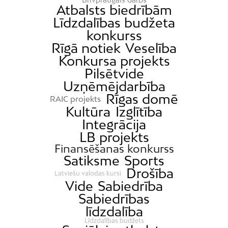
Atbalsts biedrībām
Līdzdalības budžeta
konkurss
Rīgā notiek
Veselība
Konkursa projekts
Pilsētvide
Uzņēmējdarbība
Rīgas domē
RAIC projekts
Kultūra
Izglītība
Integrācija
LB projekts
Finansēšanas konkurss
Satiksme
Sports
Drošība
Latviešu valodas kursi
Vide
Sabiedrība
Sabiedrības
līdzdalība
Līdzdalības budžets