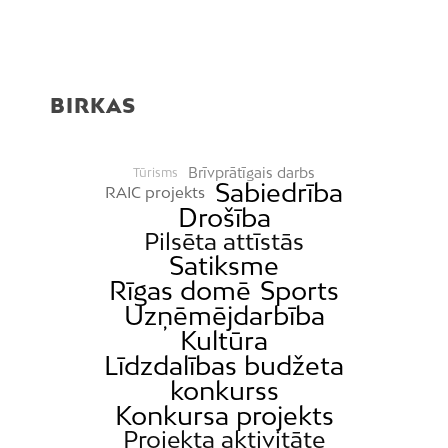
BIRKAS
Brīvprātīgais darbs
Tūrisms
Sabiedrība
RAIC projekts
Drošība
Pilsēta attīstās
Satiksme
Rīgas domē
Sports
Uzņēmējdarbība
Kultūra
Līdzdalības budžeta
konkurss
Konkursa projekts
Projekta aktivitāte