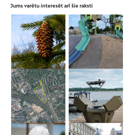
Jums varētu interesēt arī šie raksti