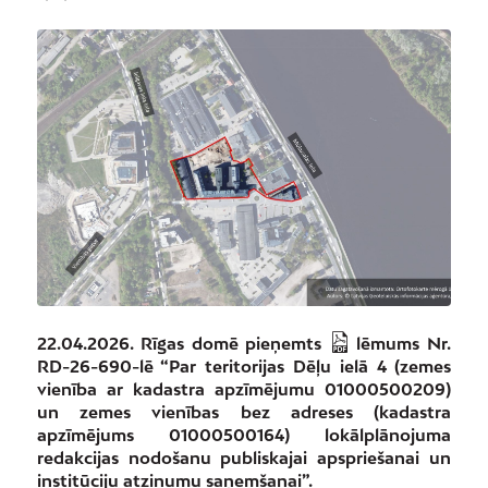
22.04.2026. Rīgas domē pieņemts
lēmums Nr.
RD-26-690-lē
“Par teritorijas Dēļu ielā 4 (zemes
vienība ar kadastra apzīmējumu 01000500209)
un zemes vienības bez adreses (kadastra
apzīmējums 01000500164) lokālplānojuma
redakcijas nodošanu publiskajai apspriešanai un
institūciju atzinumu saņemšanai”.