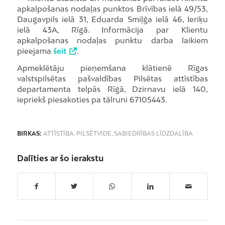
apkalpošanas nodaļas punktos Brīvības ielā 49/53,
Daugavpils ielā 31, Eduarda Smiļģa ielā 46, Ieriķu
ielā 43A, Rīgā. Informācija par Klientu
apkalpošanas nodaļas punktu darba laikiem
pieejama
šeit
.
Apmeklētāju pieņemšana klātienē Rīgas
valstspilsētas pašvaldības Pilsētas attīstības
departamenta telpās Rīgā, Dzirnavu ielā 140,
iepriekš piesakoties pa tālruni 67105443.
BIRKAS:
ATTĪSTĪBA
,
PILSĒTVIDE
,
SABIEDRĪBAS LĪDZDALĪBA
Dalīties ar šo ierakstu