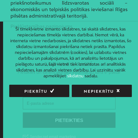
priekšnoteikumus līdzsvarotas sociāli –
ekonomiskās un telpiskās politikas ieviešanai Rīgas
pilsētas administratīvajā teritorijā.
Piekļūstamības paziņojums
Šī tīmekļvietne izmanto sīkdatnes, tai skaitā sīkdatnes, kas
nepieciešamas tīmekļa vietnes darbībai. Ņemot vērā, ka
interneta vietne nedarbosies, ja sīkdatnes netiks izmantotas, šo
sīkdatņu izmantošanai piekrišana netiek prasīta. Papildus
nepieciešamajām sīkdatnēm (cookies), lai uzlabotu vietnes
darbību un pakalpojumus, kā arī analizētu lietotājus un
pielāgotu saturu, šajā vietnē tiek izmantotas arī analītiskās
JAUNUMI E-PASTĀ
sīkdatnes, kas analizē vietnes darbību. Lai uzzinātu vairāk
Piesakies un saņem jaunāko informāciju savā e-pastā!
apmeklējiet
sīkdatņu
sadaļu.
PIEKRĪTU
NEPIEKRĪTU