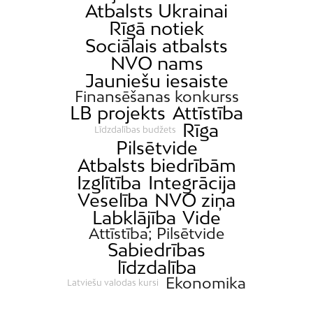
Atbalsts Ukrainai
Rīgā notiek
Sociālais atbalsts
NVO nams
Jauniešu iesaiste
Finansēšanas konkurss
LB projekts
Attīstība
Rīga
Līdzdalības budžets
Pilsētvide
Atbalsts biedrībām
Izglītība
Integrācija
Veselība
NVO ziņa
Labklājība
Vide
Attīstība; Pilsētvide
Sabiedrības
līdzdalība
Ekonomika
Latviešu valodas kursi