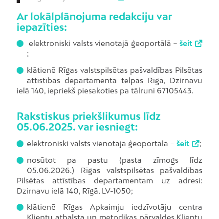
Ar lokālplānojuma redakciju var
iepazīties:
elektroniski valsts vienotajā ģeoportālā –
šeit
;
klātienē Rīgas valstspilsētas pašvaldības Pilsētas
attīstības departamenta telpās Rīgā, Dzirnavu
ielā 140, iepriekš piesakoties pa tālruni 67105443.
Rakstiskus priekšlikumus līdz
05.06.2025. var iesniegt:
elektroniski valsts vienotajā ģeoportālā –
šeit
;
nosūtot pa pastu (pasta zīmogs līdz
05.06.2026.) Rīgas valstspilsētas pašvaldības
Pilsētas attīstības departamentam uz adresi:
Dzirnavu ielā 140, Rīgā, LV-1050;
klātienē Rīgas Apkaimju iedzīvotāju centra
Klientu atbalsta un metodikas pārvaldes Klientu