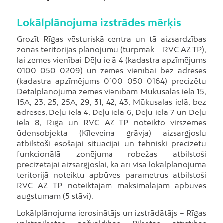
Lokālplānojuma izstrādes mērķis
Grozīt Rīgas vēsturiskā centra un tā aizsardzības
zonas teritorijas plānojumu (turpmāk – RVC AZ TP),
lai zemes vienībai Dēļu ielā 4 (kadastra apzīmējums
0100 050 0209) un zemes vienībai bez adreses
(kadastra apzīmējums 0100 050 0164) precizētu
Detālplānojumā zemes vienībām Mūkusalas ielā 15,
15A, 23, 25, 25A, 29, 31, 42, 43, Mūkusalas ielā, bez
adreses, Dēļu ielā 4, Dēļu ielā 6, Dēļu ielā 7 un Dēļu
ielā 8, Rīgā un RVC AZ TP noteikto virszemes
ūdensobjekta (Kīleveina grāvja) aizsargjoslu
atbilstoši esošajai situācijai un tehniski precizētu
funkcionālā zonējuma robežas atbilstoši
precizētajai aizsargjoslai, kā arī visā lokālplānojuma
teritorijā noteiktu apbūves parametrus atbilstoši
RVC AZ TP noteiktajam maksimālajam apbūves
augstumam (5 stāvi).
Lokālplānojuma ierosinātājs un izstrādātājs – Rīgas