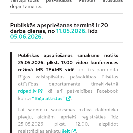
valstspilsētas pašvaldības Pilsētas attīstības
departaments.
Publiskās apspriešanas termiņš ir 20
darba dienas, no
11.05.2026.
līdz
05.06.2026.
Publiskās apspriešanas sanāksme notiks
25.05.2026. plkst. 17.00 video konferences
režīmā MS TEAMS vidē
un tiks pārraidīta
Rīgas valstspilsētas pašvaldības Pilsētas
attīstības departamenta tīmekļvietnē
rdpad.lv
, kā arī pašvaldības Facebook
kontā
“Rīga attīstās”
.
Lai saņemtu sanāksmes aktīvā dalībnieka
pieeju, aicinām iepriekš reģistrēties līdz
25.05.2026. plkst. 12.00, aizpildot
reģistrācijas anketu
šeit
.