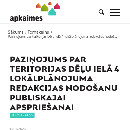
Sākums
Torņakalns
/
/
Paziņojums par teritorijas Dēļu ielā 4 lokālplānojuma redakcijas nodoš...
PAZIŅOJUMS PAR
TERITORIJAS DĒĻU IELĀ 4
LOKĀLPLĀNOJUMA
REDAKCIJAS NODOŠANU
PUBLISKAJAI
APSPRIEŠANAI
TORŅAKALNS
11/05/2026