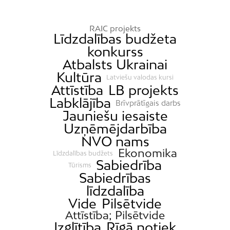
RAIC projekts
Līdzdalības budžeta
konkurss
Atbalsts Ukrainai
Kultūra
Latviešu valodas kursi
Attīstība
LB projekts
Labklājība
Brīvprātīgais darbs
Jauniešu iesaiste
Uzņēmējdarbība
NVO nams
Ekonomika
Līdzdalības budžets
Sabiedrība
Tūrisms
Sabiedrības
līdzdalība
Vide
Pilsētvide
Attīstība; Pilsētvide
Izglītība
Rīgā notiek