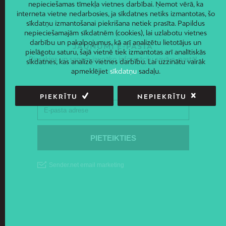
nepieciešamas tīmekļa vietnes darbībai. Ņemot vērā, ka
interneta vietne nedarbosies, ja sīkdatnes netiks izmantotas, šo
sīkdatņu izmantošanai piekrišana netiek prasīta. Papildus
nepieciešamajām sīkdatnēm (cookies), lai uzlabotu vietnes
darbību un pakalpojumus, kā arī analizētu lietotājus un
JAUNUMI E-PASTĀ
pielāgotu saturu, šajā vietnē tiek izmantotas arī analītiskās
Piesakies un saņem jaunāko informāciju savā e-pastā!
sīkdatnes, kas analizē vietnes darbību. Lai uzzinātu vairāk
apmeklējiet
sīkdatņu
sadaļu.
PIEKRĪTU
NEPIEKRĪTU