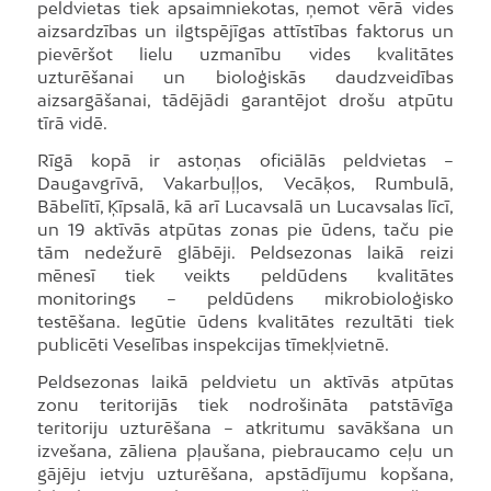
peldvietas tiek apsaimniekotas, ņemot vērā vides
aizsardzības un ilgtspējīgas attīstības faktorus un
pievēršot lielu uzmanību vides kvalitātes
uzturēšanai un bioloģiskās daudzveidības
aizsargāšanai, tādējādi garantējot drošu atpūtu
tīrā vidē.
Rīgā kopā ir astoņas oficiālās peldvietas –
Daugavgrīvā, Vakarbuļļos, Vecāķos, Rumbulā,
Bābelītī, Ķīpsalā, kā arī Lucavsalā un Lucavsalas līcī,
un 19 aktīvās atpūtas zonas pie ūdens, taču pie
tām nedežurē glābēji. Peldsezonas laikā reizi
mēnesī tiek veikts peldūdens kvalitātes
monitorings – peldūdens mikrobioloģisko
testēšana. Iegūtie ūdens kvalitātes rezultāti tiek
publicēti Veselības inspekcijas tīmekļvietnē.
Peldsezonas laikā peldvietu un aktīvās atpūtas
zonu teritorijās tiek nodrošināta patstāvīga
teritoriju uzturēšana – atkritumu savākšana un
izvešana, zāliena pļaušana, piebraucamo ceļu un
gājēju ietvju uzturēšana, apstādījumu kopšana,