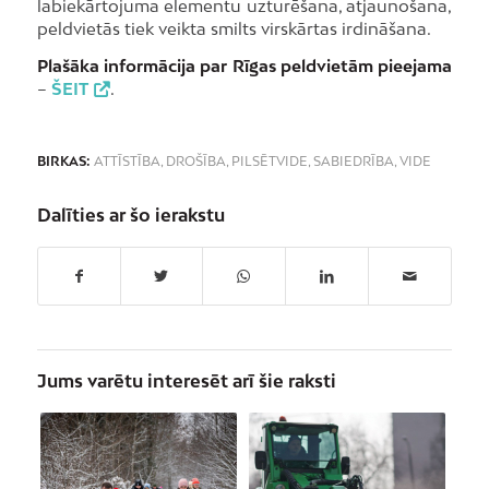
labiekārtojuma elementu uzturēšana, atjaunošana,
peldvietās tiek veikta smilts virskārtas irdināšana.
Plašāka informācija par Rīgas peldvietām pieejama
–
ŠEIT
.
BIRKAS:
ATTĪSTĪBA
,
DROŠĪBA
,
PILSĒTVIDE
,
SABIEDRĪBA
,
VIDE
Dalīties ar šo ierakstu
Jums varētu interesēt arī šie raksti