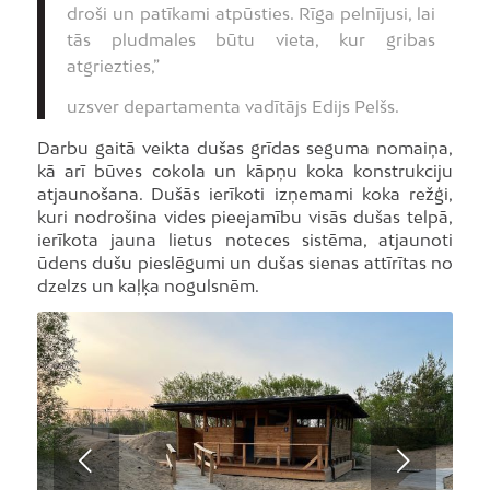
droši un patīkami atpūsties. Rīga pelnījusi, lai
tās pludmales būtu vieta, kur gribas
atgriezties,”
uzsver departamenta vadītājs Edijs Pelšs.
Darbu gaitā veikta dušas grīdas seguma nomaiņa,
kā arī būves cokola un kāpņu koka konstrukciju
atjaunošana. Dušās ierīkoti izņemami koka režģi,
kuri nodrošina vides pieejamību visās dušas telpā,
ierīkota jauna lietus noteces sistēma, atjaunoti
ūdens dušu pieslēgumi un dušas sienas attīrītas no
dzelzs un kaļķa nogulsnēm.
Next