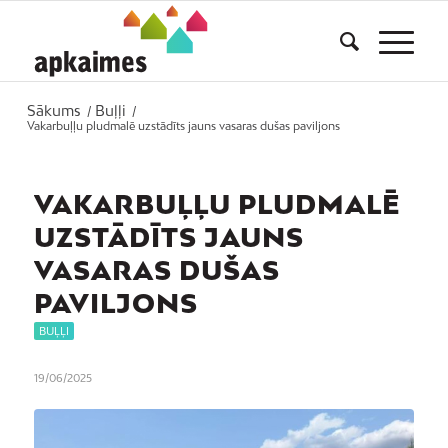
Sākums
Buļļi
/
/
Vakarbuļļu pludmalē uzstādīts jauns vasaras dušas paviljons
VAKARBUĻĻU PLUDMALĒ
UZSTĀDĪTS JAUNS
VASARAS DUŠAS
PAVILJONS
BUĻĻI
19/06/2025