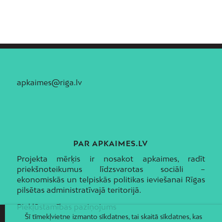
apkaimes@riga.lv
PAR APKAIMES.LV
Projekta mērķis ir nosakot apkaimes, radīt
priekšnoteikumus līdzsvarotas sociāli –
ekonomiskās un telpiskās politikas ieviešanai Rīgas
pilsētas administratīvajā teritorijā.
Piekļūstamības paziņojums
Šī tīmekļvietne izmanto sīkdatnes, tai skaitā sīkdatnes, kas