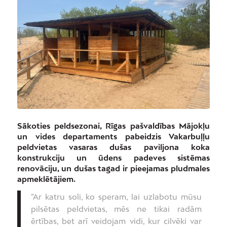
Sākoties peldsezonai, Rīgas pašvaldības Mājokļu
un vides departaments pabeidzis Vakarbuļļu
peldvietas vasaras dušas paviljona koka
konstrukciju un ūdens padeves sistēmas
renovāciju, un dušas tagad ir pieejamas pludmales
apmeklētājiem.
“Ar katru soli, ko speram, lai uzlabotu mūsu
pilsētas peldvietas, mēs ne tikai radām
ērtības, bet arī veidojam vidi, kur cilvēki var