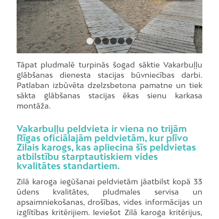
1
2
3
4
5
6
Tāpat pludmalē turpinās šogad sāktie Vakarbuļļu
glābšanas dienesta stacijas būvniecības darbi.
Patlaban izbūvēta dzelzsbetona pamatne un tiek
sākta glābšanas stacijas ēkas sienu karkasa
montāža.
Vakarbuļļu peldvieta ir viena no trijām
Rīgas oficiālajām peldvietām, kur plīvo
Zilais karogs, kas apliecina šīs peldvietas
atbilstību starptautiskiem vides
kvalitātes standartiem.
Zilā karoga iegūšanai peldvietām jāatbilst kopā 33
ūdens kvalitātes, pludmales servisa un
apsaimniekošanas, drošības, vides informācijas un
izglītības kritērijiem. Ieviešot Zilā karoga kritērijus,