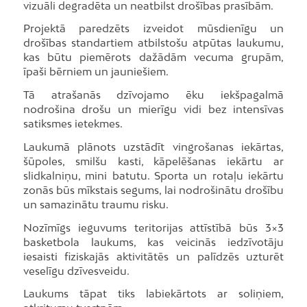
vizuāli degradēta un neatbilst drošības prasībām.
Projektā paredzēts izveidot mūsdienīgu un
drošības standartiem atbilstošu atpūtas laukumu,
kas būtu piemērots dažādām vecuma grupām,
īpaši bērniem un jauniešiem.
Tā atrašanās dzīvojamo ēku iekšpagalmā
nodrošina drošu un mierīgu vidi bez intensīvas
satiksmes ietekmes.
Laukumā plānots uzstādīt vingrošanas iekārtas,
šūpoles, smilšu kasti, kāpelēšanas iekārtu ar
slidkalniņu, mini batutu. Sporta un rotaļu iekārtu
zonās būs mīkstais segums, lai nodrošinātu drošību
un samazinātu traumu risku.
Nozīmīgs ieguvums teritorijas attīstībā būs 3×3
basketbola laukums, kas veicinās iedzīvotāju
iesaisti fiziskajās aktivitātēs un palīdzēs uzturēt
veselīgu dzīvesveidu.
Laukums tāpat tiks labiekārtots ar soliņiem,