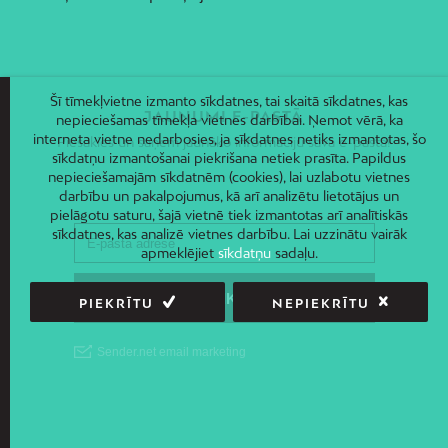
Šī tīmekļvietne izmanto sīkdatnes, tai skaitā sīkdatnes, kas
JAUNUMI E-PASTĀ
nepieciešamas tīmekļa vietnes darbībai. Ņemot vērā, ka
interneta vietne nedarbosies, ja sīkdatnes netiks izmantotas, šo
Piesakies un saņem jaunāko informāciju savā e-pastā!
sīkdatņu izmantošanai piekrišana netiek prasīta. Papildus
nepieciešamajām sīkdatnēm (cookies), lai uzlabotu vietnes
darbību un pakalpojumus, kā arī analizētu lietotājus un
pielāgotu saturu, šajā vietnē tiek izmantotas arī analītiskās
sīkdatnes, kas analizē vietnes darbību. Lai uzzinātu vairāk
apmeklējiet
sīkdatņu
sadaļu.
PIEKRĪTU
NEPIEKRĪTU