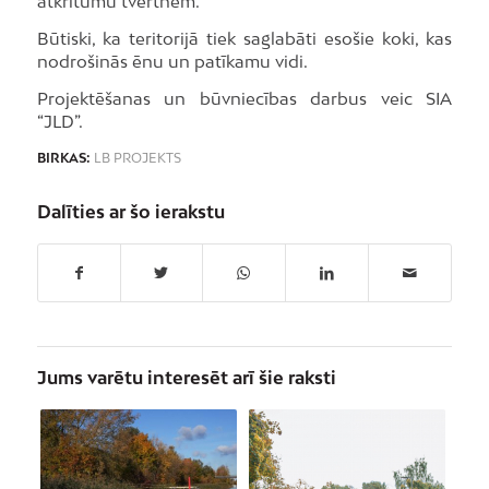
atkritumu tvertnēm.
Būtiski, ka teritorijā tiek saglabāti esošie koki, kas
nodrošinās ēnu un patīkamu vidi.
Projektēšanas un būvniecības darbus veic SIA
“JLD”.
BIRKAS:
LB PROJEKTS
Dalīties ar šo ierakstu
Jums varētu interesēt arī šie raksti