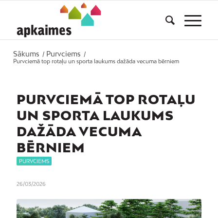
Sākums
Purvciems
/
/
Purvciemā top rotaļu un sporta laukums dažāda vecuma bērniem
PURVCIEMĀ TOP ROTAĻU
UN SPORTA LAUKUMS
DAŽĀDA VECUMA
BĒRNIEM
PURVCIEMS
26/03/2026