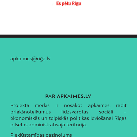
apkaimes@riga.lv
PAR APKAIMES.LV
Projekta mērķis ir nosakot apkaimes, radīt
priekšnoteikumus līdzsvarotas sociāli –
ekonomiskās un telpiskās politikas ieviešanai Rīgas
pilsētas administratīvajā teritorijā.
Piekļūstamības paziņojums