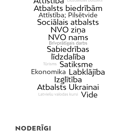
Attīstība
Līdzdalības budžets
Atbalsts biedrībām
Attīstība; Pilsētvide
Sociālais atbalsts
NVO ziņa
NVO nams
Brīvprātīgais darbs
Sabiedrības
līdzdalība
Satiksme
Tūrisms
Labklājība
Ekonomika
Izglītība
Atbalsts Ukrainai
Vide
Latviešu valodas kursi
NODERĪGI