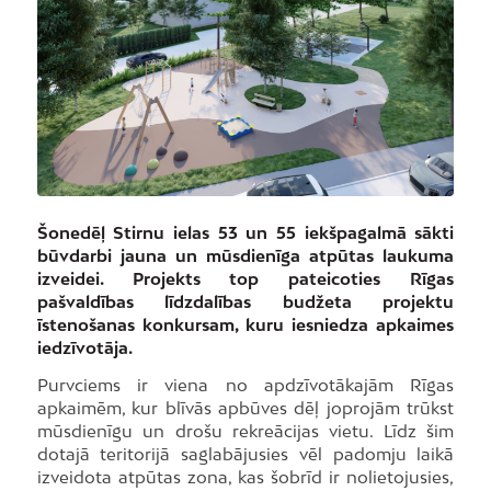
Šonedēļ Stirnu ielas 53 un 55 iekšpagalmā sākti
būvdarbi jauna un mūsdienīga atpūtas laukuma
izveidei. Projekts top pateicoties Rīgas
pašvaldības līdzdalības budžeta projektu
īstenošanas konkursam, kuru iesniedza apkaimes
iedzīvotāja.
Purvciems ir viena no apdzīvotākajām Rīgas
apkaimēm, kur blīvās apbūves dēļ joprojām trūkst
mūsdienīgu un drošu rekreācijas vietu. Līdz šim
dotajā teritorijā saglabājusies vēl padomju laikā
izveidota atpūtas zona, kas šobrīd ir nolietojusies,