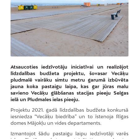
Atsaucoties iedzīvotāju iniciatīvai un realizējot
līdzdalības budžeta projektu, šovasar Vecāķu
pludmalē vairāku simtu metru garumā izbūvēta
jauna koka pastaigu laipa, kas gar jūras malu
savieno Vecāķu glābšanas stacijas pieeju Selgas
ielā un Pludmales ielas pieeju.
Projektu 2021. gadā līdzdalības budžeta konkursā
iesniedza “Vecāķu biedrība” un to īstenoja Rīgas
domes Mājokļu un vides departaments.
Izmantojot šādu pastaigu laipu iedzīvotāji varēs