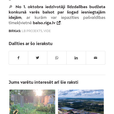
🔎
No 1. oktobra iedzīvotāji līdzdalības budžeta
konkursā varēs balsot par šogad iesniegtajām
idejām
, ar kurām var iepazīties pašvaldības
tīmekļvietnē
balso.riga.lv
.
BIRKAS:
LB PROJEKTS
,
VIDE
Dalīties ar šo ierakstu
Jums varētu interesēt arī šie raksti