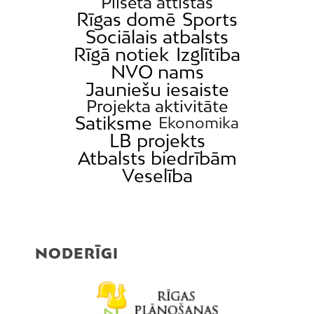
Pilsēta attīstās
Rīgas domē
Sports
Sociālais atbalsts
Rīgā notiek
Izglītība
NVO nams
Jauniešu iesaiste
Projekta aktivitāte
Satiksme
Ekonomika
LB projekts
Atbalsts biedrībām
Veselība
NODERĪGI