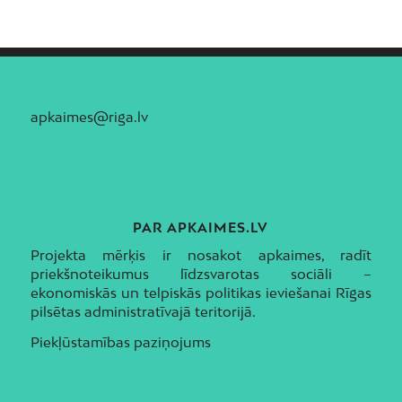
apkaimes@riga.lv
PAR APKAIMES.LV
Projekta mērķis ir nosakot apkaimes, radīt
priekšnoteikumus līdzsvarotas sociāli –
ekonomiskās un telpiskās politikas ieviešanai Rīgas
pilsētas administratīvajā teritorijā.
Piekļūstamības paziņojums