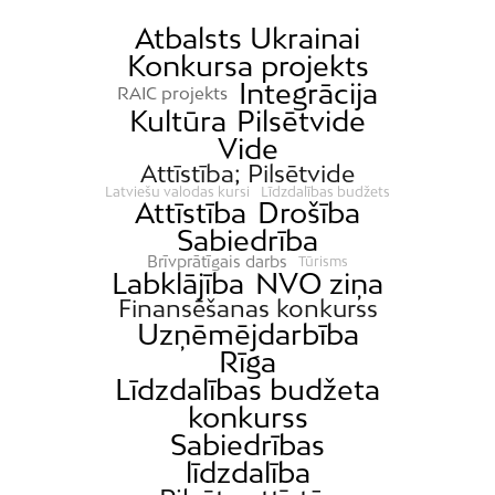
Atbalsts Ukrainai
Konkursa projekts
Integrācija
RAIC projekts
Kultūra
Pilsētvide
Vide
Attīstība; Pilsētvide
Latviešu valodas kursi
Līdzdalības budžets
Attīstība
Drošība
Sabiedrība
Brīvprātīgais darbs
Tūrisms
Labklājība
NVO ziņa
Finansēšanas konkurss
Uzņēmējdarbība
Rīga
Līdzdalības budžeta
konkurss
Sabiedrības
līdzdalība