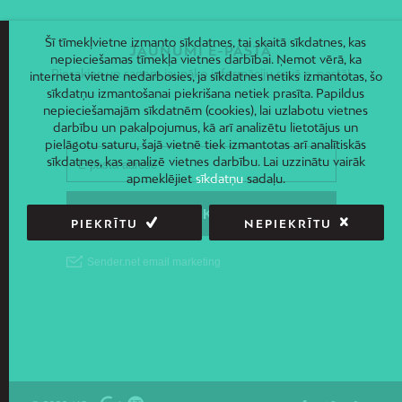
Šī tīmekļvietne izmanto sīkdatnes, tai skaitā sīkdatnes, kas
JAUNUMI E-PASTĀ
nepieciešamas tīmekļa vietnes darbībai. Ņemot vērā, ka
Piesakies un saņem jaunāko informāciju savā e-pastā!
interneta vietne nedarbosies, ja sīkdatnes netiks izmantotas, šo
sīkdatņu izmantošanai piekrišana netiek prasīta. Papildus
nepieciešamajām sīkdatnēm (cookies), lai uzlabotu vietnes
darbību un pakalpojumus, kā arī analizētu lietotājus un
pielāgotu saturu, šajā vietnē tiek izmantotas arī analītiskās
sīkdatnes, kas analizē vietnes darbību. Lai uzzinātu vairāk
apmeklējiet
sīkdatņu
sadaļu.
PIEKRĪTU
NEPIEKRĪTU