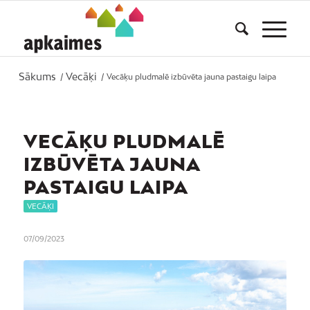
Sākums
Vecāķi
/
/
Vecāķu pludmalē izbūvēta jauna pastaigu laipa
VECĀĶU PLUDMALĒ
IZBŪVĒTA JAUNA
PASTAIGU LAIPA
VECĀĶI
07/09/2023