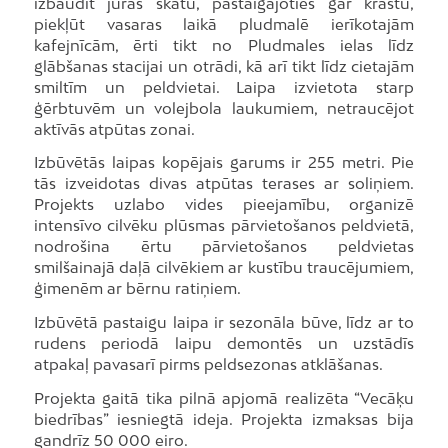
izbaudīt jūras skatu, pastaigājoties gar krastu,
piekļūt vasaras laikā pludmalē ierīkotajām
kafejnīcām, ērti tikt no Pludmales ielas līdz
glābšanas stacijai un otrādi, kā arī tikt līdz cietajām
smiltīm un peldvietai. Laipa izvietota starp
ģērbtuvēm un volejbola laukumiem, netraucējot
aktīvās atpūtas zonai.
Izbūvētās laipas kopējais garums ir 255 metri. Pie
tās izveidotas divas atpūtas terases ar soliņiem.
Projekts uzlabo vides pieejamību, organizē
intensīvo cilvēku plūsmas pārvietošanos peldvietā,
nodrošina ērtu pārvietošanos peldvietas
smilšainajā daļā cilvēkiem ar kustību traucējumiem,
ģimenēm ar bērnu ratiņiem.
Izbūvētā pastaigu laipa ir sezonāla būve, līdz ar to
rudens periodā laipu demontēs un uzstādīs
atpakaļ pavasarī pirms peldsezonas atklāšanas.
Projekta gaitā tika pilnā apjomā realizēta “Vecāķu
biedrības” iesniegtā ideja. Projekta izmaksas bija
gandrīz 50 000 eiro.