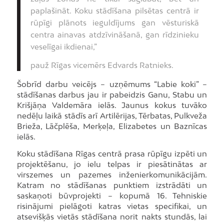
paplašināt. Koku stādīšana pilsētas centrā ir
rūpīgi plānots ieguldījums gan vēsturiskā
centra ainavas atdzīvināšanā, gan rīdzinieku
veselīgai ikdienai,”
pauž Rīgas vicemērs Edvards Ratnieks.
Šobrīd darbu veicējs – uzņēmums “Labie koki” –
stādīšanas darbus jau ir pabeidzis Ganu, Stabu un
Krišjāņa Valdemāra ielās. Jaunus kokus tuvāko
nedēļu laikā stādīs arī Artilērijas, Tērbatas, Pulkveža
Brieža, Lāčplēša, Merķeļa, Elizabetes un Baznīcas
ielās.
Koku stādīšana Rīgas centrā prasa rūpīgu izpēti un
projektēšanu, jo ielu telpas ir piesātinātas ar
virszemes un pazemes inženierkomunikācijām.
Katram no stādīšanas punktiem izstrādāti un
saskaņoti būvprojekti – kopumā 16. Tehniskie
risinājumi pielāgoti katras vietas specifikai, un
atsevišķās vietās stādīšana norit nakts stundās, lai