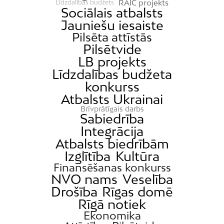
RAIC projekts
Līdzdalības budžets
Sociālais atbalsts
Jauniešu iesaiste
Pilsēta attīstās
Pilsētvide
LB projekts
Līdzdalības budžeta
konkurss
Atbalsts Ukrainai
Brīvprātīgais darbs
Sabiedrība
Integrācija
Atbalsts biedrībām
Izglītība
Kultūra
Finansēšanas konkurss
NVO nams
Veselība
Drošība
Rīgas domē
Rīgā notiek
Ekonomika