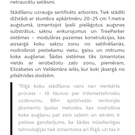
netraucētu satiksmi.
Stādīšanu uzrauga sertificēts arborists. Tiek stādīti
dižstādi ar stumbra apkārtmēru 20–25 cm 1 metra
augstumā, izmantojot īpaši pielāgotus augsnes
substrātus, sakņu enkurojumus un TreeParker
sistēmas – modulāras pazemes konstrukcijas, kas
aizsargā koku sakņu zonu no sablīvēšanās,
nodrošinot pietiekamu vietu, gaisu un mitrumu
koka augšanai. Šādas sistēmas tiks izmantotas
vietās ar ierobežotu zaļo zonu, piemēram,
Elizabetes un Valdemāra ielās, kur koki jāsargā no
pilsētvides slodzēm.
“Rīgā koku stādīšana vairs nav vienkāršs
process – tā kļuvusi par inženiertehnisku
uzdevumu. Blīvi apdzīvotās teritorijās
jāizmanto īpašas metodes, kas nodrošina
koka augšanu pat zem ceļiem un ietvēm. Ir
patiess gandarījums, ka šādas mūsdienīgas
tehnoloģijas tiek izmantotas arī Rīgā, un tas ir