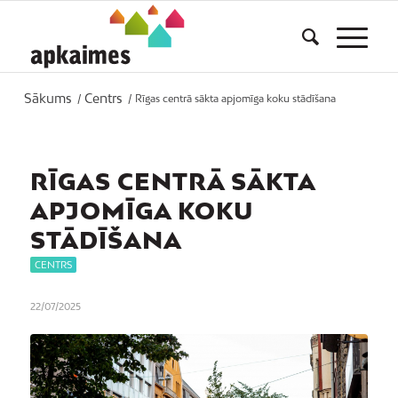
Sākums
Centrs
/
/
Rīgas centrā sākta apjomīga koku stādīšana
RĪGAS CENTRĀ SĀKTA
APJOMĪGA KOKU
STĀDĪŠANA
CENTRS
22/07/2025