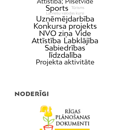
Attīstība; Pilsētvide
Sports
Tūrisms
Latviešu valodas kursi
Uzņēmējdarbība
Konkursa projekts
NVO ziņa
Vide
Attīstība
Labklājība
Sabiedrības
līdzdalība
Projekta aktivitāte
NODERĪGI