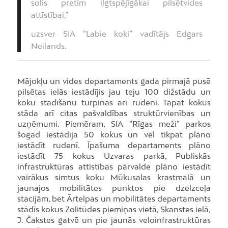
solis pretim ilgtspējīgākai pilsētvides
attīstībai,”
uzsver SIA “Labie koki” vadītājs Edgars
Neilands.
Mājokļu un vides departaments gada pirmajā pusē
pilsētas ielās iestādījis jau teju 100 dižstādu un
koku stādīšanu turpinās arī rudenī. Tāpat kokus
stāda arī citas pašvaldības struktūrvienības un
uzņēmumi. Piemēram, SIA “Rīgas meži” parkos
šogad iestādīja 50 kokus un vēl tikpat plāno
iestādīt rudenī. Īpašuma departaments plāno
iestādīt 75 kokus Uzvaras parkā, Publiskās
infrastruktūras attīstības pārvalde plāno iestādīt
vairākus simtus koku Mūkusalas krastmalā un
jaunajos mobilitātes punktos pie dzelzceļa
stacijām, bet Ārtelpas un mobilitātes departaments
stādīs kokus Zolitūdes piemiņas vietā, Skanstes ielā,
J. Čakstes gatvē un pie jaunās veloinfrastruktūras