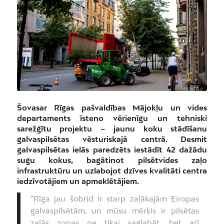
Šovasar Rīgas pašvaldības Mājokļu un vides
departaments īsteno vērienīgu un tehniski
sarežģītu projektu – jaunu koku stādīšanu
galvaspilsētas vēsturiskajā centrā. Desmit
galvaspilsētas ielās paredzēts iestādīt 42 dažādu
sugu kokus, bagātinot pilsētvides zaļo
infrastruktūru un uzlabojot dzīves kvalitāti centra
iedzīvotājiem un apmeklētājiem.
“Rīga jau šobrīd ir starp zaļākajām Eiropas
galvaspilsētām, un mūsu mērķis ir pilsētas
zaļās zonas ne tikai saglabāt, bet arī