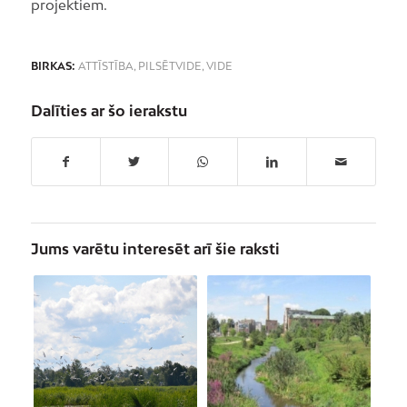
projektiem.
BIRKAS:
ATTĪSTĪBA
,
PILSĒTVIDE
,
VIDE
Dalīties ar šo ierakstu
Jums varētu interesēt arī šie raksti