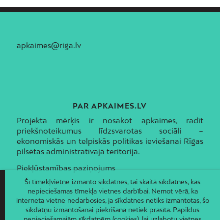
apkaimes@riga.lv
PAR APKAIMES.LV
Projekta mērķis ir nosakot apkaimes, radīt
priekšnoteikumus līdzsvarotas sociāli –
ekonomiskās un telpiskās politikas ieviešanai Rīgas
pilsētas administratīvajā teritorijā.
Piekļūstamības paziņojums
Šī tīmekļvietne izmanto sīkdatnes, tai skaitā sīkdatnes, kas
nepieciešamas tīmekļa vietnes darbībai. Ņemot vērā, ka
interneta vietne nedarbosies, ja sīkdatnes netiks izmantotas, šo
sīkdatņu izmantošanai piekrišana netiek prasīta. Papildus
nepieciešamajām sīkdatnēm (cookies), lai uzlabotu vietnes