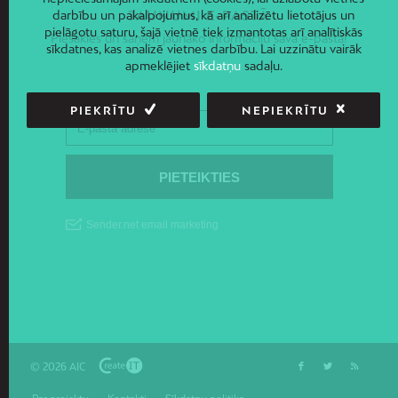
JAUNUMI E-PASTĀ
darbību un pakalpojumus, kā arī analizētu lietotājus un
pielāgotu saturu, šajā vietnē tiek izmantotas arī analītiskās
Piesakies un saņem jaunāko informāciju savā e-pastā!
sīkdatnes, kas analizē vietnes darbību. Lai uzzinātu vairāk
apmeklējiet
sīkdatņu
sadaļu.
PIEKRĪTU
NEPIEKRĪTU
© 2026 AIC