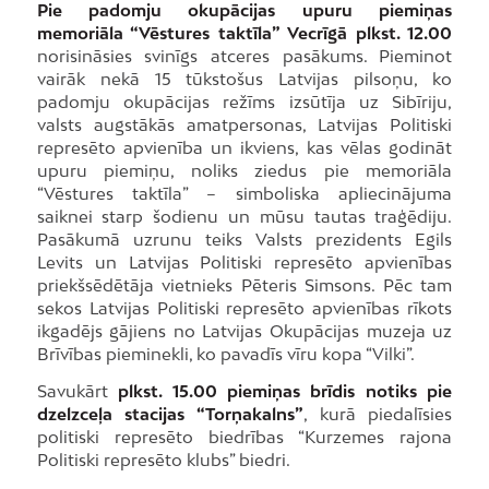
Pie padomju okupācijas upuru piemiņas
memoriāla “Vēstures taktīla” Vecrīgā plkst. 12.00
norisināsies svinīgs atceres pasākums. Pieminot
vairāk nekā 15 tūkstošus Latvijas pilsoņu, ko
padomju okupācijas režīms izsūtīja uz Sibīriju,
valsts augstākās amatpersonas, Latvijas Politiski
represēto apvienība un ikviens, kas vēlas godināt
upuru piemiņu, noliks ziedus pie memoriāla
“Vēstures taktīla” – simboliska apliecinājuma
saiknei starp šodienu un mūsu tautas traģēdiju.
Pasākumā uzrunu teiks Valsts prezidents Egils
Levits un Latvijas Politiski represēto apvienības
priekšsēdētāja vietnieks Pēteris Simsons. Pēc tam
sekos Latvijas Politiski represēto apvienības rīkots
ikgadējs gājiens no Latvijas Okupācijas muzeja uz
Brīvības pieminekli, ko pavadīs vīru kopa “Vilki”.
Savukārt
plkst. 15.00 piemiņas brīdis notiks pie
dzelzceļa stacijas “Torņakalns”
, kurā piedalīsies
politiski represēto biedrības “Kurzemes rajona
Politiski represēto klubs” biedri.