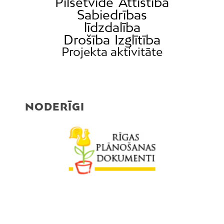
Pilsētvide
Attīstība
Sabiedrības
līdzdalība
Drošība
Izglītība
Projekta aktivitāte
NODERĪGI