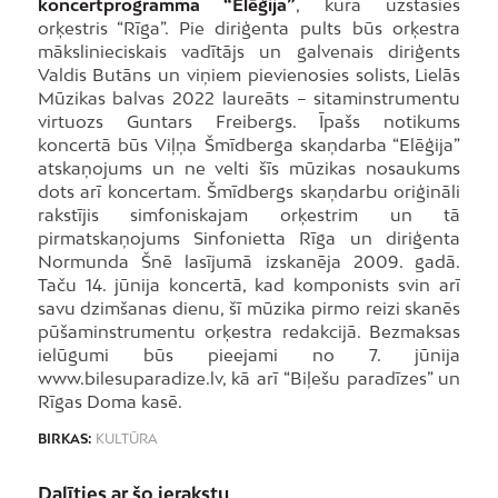
koncertprogramma “Elēģija”
, kurā uzstāsies
orķestris “Rīga”. Pie diriģenta pults būs orķestra
mākslinieciskais vadītājs un galvenais diriģents
Valdis Butāns un viņiem pievienosies solists, Lielās
Mūzikas balvas 2022 laureāts – sitaminstrumentu
virtuozs Guntars Freibergs. Īpašs notikums
koncertā būs Viļņa Šmīdberga skaņdarba “Elēģija”
atskaņojums un ne velti šīs mūzikas nosaukums
dots arī koncertam. Šmīdbergs skaņdarbu oriģināli
rakstījis simfoniskajam orķestrim un tā
pirmatskaņojums Sinfonietta Rīga un diriģenta
Normunda Šnē lasījumā izskanēja 2009. gadā.
Taču 14. jūnija koncertā, kad komponists svin arī
savu dzimšanas dienu, šī mūzika pirmo reizi skanēs
pūšaminstrumentu orķestra redakcijā. Bezmaksas
ielūgumi būs pieejami no 7. jūnija
www.bilesuparadize.lv, kā arī “Biļešu paradīzes” un
Rīgas Doma kasē.
BIRKAS:
KULTŪRA
Dalīties ar šo ierakstu