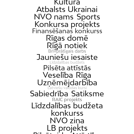
Kultūra
Atbalsts Ukrainai
NVO nams
Sports
Konkursa projekts
Finansēšanas konkurss
Rīgas domē
Rīgā notiek
Brīvprātīgais darbs
Jauniešu iesaiste
Līdzdalības budžets
Pilsēta attīstās
Veselība
Rīga
Uzņēmējdarbība
Latviešu valodas kursi
Sabiedrība
Satiksme
RAIC projekts
Līdzdalības budžeta
konkurss
NVO ziņa
LB projekts