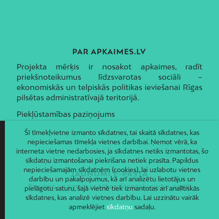
PAR APKAIMES.LV
Projekta mērķis ir nosakot apkaimes, radīt
priekšnoteikumus līdzsvarotas sociāli –
ekonomiskās un telpiskās politikas ieviešanai Rīgas
pilsētas administratīvajā teritorijā.
Piekļūstamības paziņojums
Šī tīmekļvietne izmanto sīkdatnes, tai skaitā sīkdatnes, kas
nepieciešamas tīmekļa vietnes darbībai. Ņemot vērā, ka
interneta vietne nedarbosies, ja sīkdatnes netiks izmantotas, šo
sīkdatņu izmantošanai piekrišana netiek prasīta. Papildus
nepieciešamajām sīkdatnēm (cookies), lai uzlabotu vietnes
JAUNUMI E-PASTĀ
darbību un pakalpojumus, kā arī analizētu lietotājus un
Piesakies un saņem jaunāko informāciju savā e-pastā!
pielāgotu saturu, šajā vietnē tiek izmantotas arī analītiskās
sīkdatnes, kas analizē vietnes darbību. Lai uzzinātu vairāk
apmeklējiet
sīkdatņu
sadaļu.