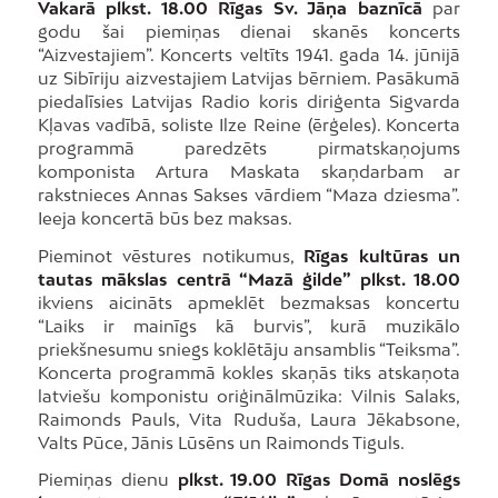
Vakarā plkst. 18.00 Rīgas Sv. Jāņa baznīcā
par
godu šai piemiņas dienai skanēs koncerts
“Aizvestajiem”. Koncerts veltīts 1941. gada 14. jūnijā
uz Sibīriju aizvestajiem Latvijas bērniem. Pasākumā
piedalīsies Latvijas Radio koris diriģenta Sigvarda
Kļavas vadībā, soliste Ilze Reine (ērģeles). Koncerta
programmā paredzēts pirmatskaņojums
komponista Artura Maskata skaņdarbam ar
rakstnieces Annas Sakses vārdiem “Maza dziesma”.
Ieeja koncertā būs bez maksas.
Pieminot vēstures notikumus,
Rīgas kultūras un
tautas mākslas centrā “Mazā ģilde” plkst. 18.00
ikviens aicināts apmeklēt bezmaksas koncertu
“Laiks ir mainīgs kā burvis”, kurā muzikālo
priekšnesumu sniegs koklētāju ansamblis “Teiksma”.
Koncerta programmā kokles skaņās tiks atskaņota
latviešu komponistu oriģinālmūzika: Vilnis Salaks,
Raimonds Pauls, Vita Ruduša, Laura Jēkabsone,
Valts Pūce, Jānis Lūsēns un Raimonds Tiguls.
Piemiņas dienu
plkst. 19.00 Rīgas Domā noslēgs