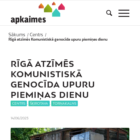
Sākums
Centrs
/
/
Rīgā atzīmēs Komunistiskā genocīda upuru piemiņas dienu
RĪGĀ ATZĪMĒS
KOMUNISTISKĀ
GENOCĪDA UPURU
PIEMIŅAS DIENU
CENTRS
,
ŠĶIROTAVA
,
TORŅAKALNS
14/06/2023