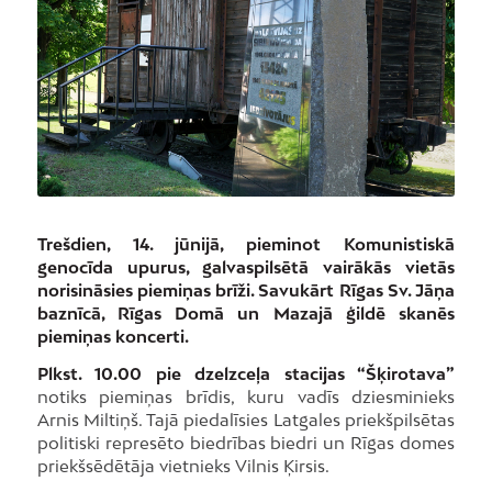
Trešdien, 14. jūnijā, pieminot Komunistiskā
genocīda upurus, galvaspilsētā vairākās vietās
norisināsies piemiņas brīži. Savukārt Rīgas Sv. Jāņa
baznīcā, Rīgas Domā un Mazajā ģildē skanēs
piemiņas koncerti.
Plkst. 10.00 pie dzelzceļa stacijas “Šķirotava”
notiks piemiņas brīdis, kuru vadīs dziesminieks
Arnis Miltiņš. Tajā piedalīsies Latgales priekšpilsētas
politiski represēto biedrības biedri un Rīgas domes
priekšsēdētāja vietnieks Vilnis Ķirsis.