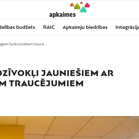
dalības budžets
RAIC
Apkaimju biedrības
Integrācij
magiem funkcionāliem traucē...
 DZĪVOKĻI JAUNIEŠIEM AR
EM TRAUCĒJUMIEM