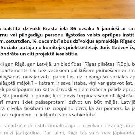
ā balstītā dzīvoklī Krasta ielā 86 uzsāka 5 jaunieši ar s
nu vai pilngadīgu personu ilgstošas valsts aprūpes institū
m, ceturtdien, 14. decembrī abus dzīvokļus apmeklēja Rīgas
Sociālo jautājumu komitejas priekšsēdētājs Juris Radzevičs,
drāte un citi projektā iesaistītie.
ļi gan Rīgā, gan Latvijā, un biedrības “Rīgas pilsētas “Rūpju 
epartaments. Lai bez vecākiem palikušiem jauniešiem ar s
iegšanas nevajadzētu pārcelties uz pieaugušo sociālās a
elāgotā mājoklī – katram ir sava istaba, viņi var gatavot ēst,
āli pakalpojumi un katrā dzīvoklī viņiem ikdienā palīdz aprūp
šie jaunieši ir pirmie, kuri nevis turpinās saņemt ilgstošu 
arī mums šķiet pašsaprotami dzīvot un būt mājās, Latvij
atra cilvēka tiesībām uz cieņpilnu dzīvi, kā arī piemērs, kā 
raucējumiem, lai iekļautu viņus sabiedrībā.
c vajadzīga deinstitucionalizācija – cilvēkam nevajag atras
u reizi jāatgādina. Par laimi, Rīgā tas vairs nav jāpierāda.