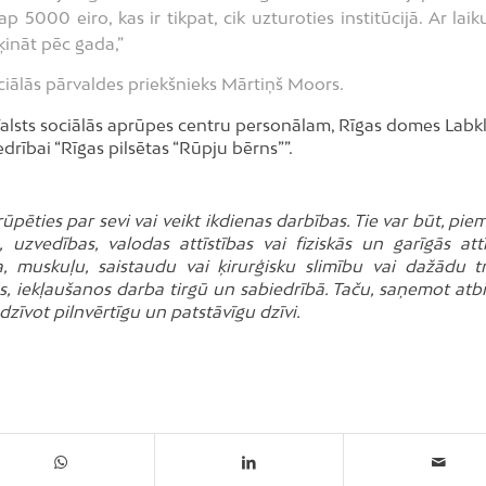
000 eiro, kas ir tikpat, cik uzturoties institūcijā. Ar laiku
ķināt pēc gada,”
iālās pārvaldes priekšnieks Mārtiņš Moors.
Valsts sociālās aprūpes centru personālam, Rīgas domes Labkl
ībai “Rīgas pilsētas “Rūpju bērns””.
ūpēties par sevi vai veikt ikdienas darbības. Tie var būt, pi
 uzvedības, valodas attīstības vai fiziskās un garīgās attī
ta, muskuļu, saistaudu vai ķirurģisku slimību vai dažādu 
s, iekļaušanos darba tirgū un sabiedrībā. Taču, saņemot atbi
dzīvot pilnvērtīgu un patstāvīgu dzīvi.