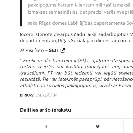
pakalpojums katram klientam mēnesī izmaksā ap 5
izmaksas samazināsies, bet precīzi varēsim aprē
saka Rīgas domes Labklājības departamenta Soc
Iecere īstenota divarpus gadu laikā, sadarbojoties 
departamentam, Rīgas Sociālajam dienestam un biedr
🔎 Visi foto –
ŠEIT
*
Funkcionālie traucējumi (FT) ir apgrūtināta spēja r
redzes, dzirdes vai kustību traucējumi, augšanas,
traucējumi. FT var būt iedzimti vai iegūti skele
rezultātā. Tie var ietekmēt pašaprūpi, pārvietošano
atbalstu un sociālos pakalpojumus, cilvēki ar FT var 
BIRKAS:
LABKLĀJĪBA
Dalīties ar šo ierakstu