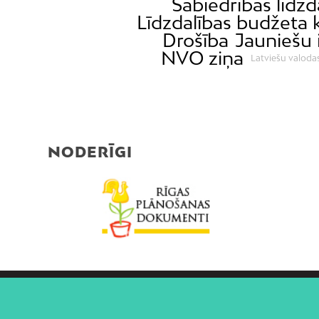
Sabiedrības līdzd
Līdzdalības budžeta 
Drošība
Jauniešu 
NVO ziņa
Latviešu valodas
NODERĪGI