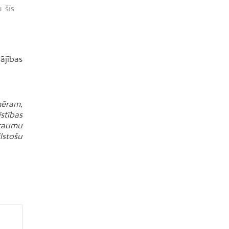
 šīs
ājības
emēram,
stības
traumu
lstošu