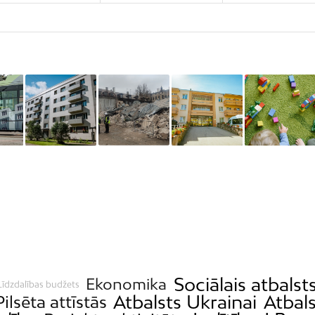
Sociālais atbalst
Ekonomika
Līdzdalības budžets
Atbalsts Ukrainai
Atbal
Pilsēta attīstās