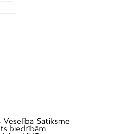
s
Veselība
Satiksme
sts biedrībām