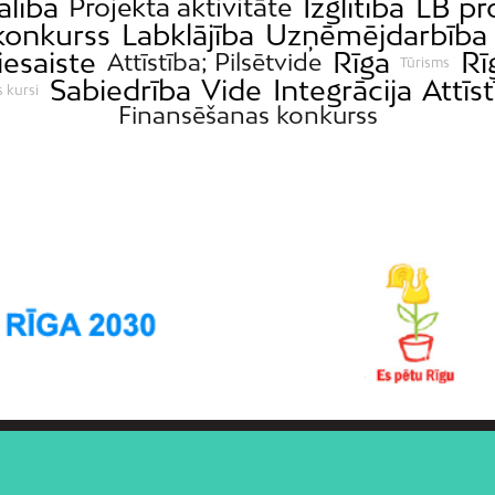
alība
Izglītība
LB pr
Projekta aktivitāte
konkurss
Labklājība
Uzņēmējdarbība
iesaiste
Rīga
Rī
Attīstība; Pilsētvide
Tūrisms
Sabiedrība
Vide
Integrācija
Attīs
 kursi
Finansēšanas konkurss