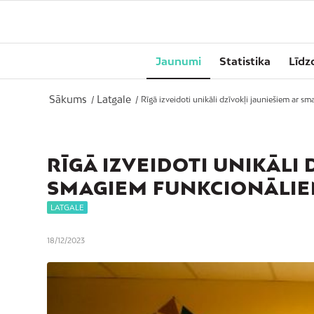
Jaunumi
Statistika
Līdz
Sākums
Latgale
/
/
Rīgā izveidoti unikāli dzīvokļi jauniešiem ar s
RĪGĀ IZVEIDOTI UNIKĀLI
SMAGIEM FUNKCIONĀLI
LATGALE
18/12/2023