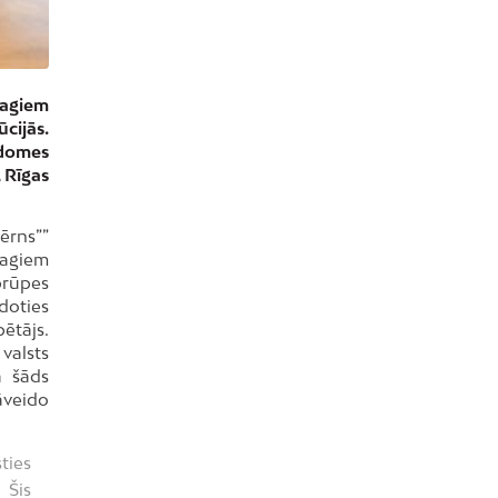
magiem
cijās.
 domes
 Rīgas
bērns””
magiem
prūpes
 doties
ētājs.
valsts
ā šāds
jāveido
ties
 Šis