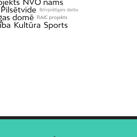
ojekts
NVO nams
Pilsētvide
Brīvprātīgais darbs
gas domē
RAIC projekts
tība
Kultūra
Sports