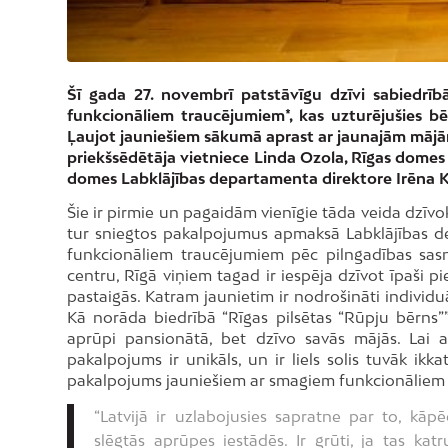
Šī gada 27. novembrī patstāvīgu dzīvi sabiedrīb
funkcionāliem traucējumiem*, kas uzturējušies bēr
Ļaujot jauniešiem sākumā aprast ar jaunajām mājā
priekšsēdētāja vietniece Linda Ozola, Rīgas domes 
domes Labklājības departamenta direktore Irēna Kon
Šie ir pirmie un pagaidām vienīgie tāda veida dzīvok
tur sniegtos pakalpojumus apmaksā Labklājības d
funkcionāliem traucējumiem pēc pilngadības sasn
centru, Rīgā viņiem tagad ir iespēja dzīvot īpaši pi
pastaigās. Katram jaunietim ir nodrošināti individu
Kā norāda biedrībā “Rīgas pilsētas “Rūpju bērns””, 
aprūpi pansionātā, bet dzīvo savās mājās. Lai 
pakalpojums ir unikāls, un ir liels solis tuvāk ikk
pakalpojums jauniešiem ar smagiem funkcionāliem t
“Latvijā ir uzlabojusies sapratne par to, kāpē
slēgtās aprūpes iestādēs. Ir grūti, ja tas katr