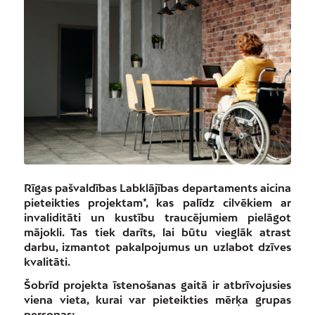
Rīgas pašvaldības Labklājības departaments aicina
pieteikties projektam*, kas palīdz cilvēkiem ar
invaliditāti un kustību traucējumiem pielāgot
mājokli. Tas tiek darīts, lai būtu vieglāk atrast
darbu, izmantot pakalpojumus un uzlabot dzīves
kvalitāti.
Šobrīd projekta īstenošanas gaitā ir atbrīvojusies
viena vieta, kurai var pieteikties mērķa grupas
personas: