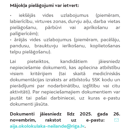
Mājokļa pielāgojumi var ietvert:
• iekšējās vides uzlabojumus (piemēram,
labierīcību, virtuves zonas, durvju aiļu, darba vietas
pielāgošanu, pārbūvi vai aprīkošanu ar
palīgierīcēm);
• ārējās vides uzlabojumus (piemēram, pacēlāju,
pandusu, brauktuvju ierīkošanu, koplietošanas
telpu pielāgošanu).
Lai pieteiktos, kandidātiem jāiesniedz
nepieciešamie dokumenti, kas apliecina atbilstību
visiem kritērijiem (tai skaitā medicīniskās
dokumentācijas izraksts ar atbilstošu SSK kodu un
pierādījumi par nodarbinātību, izglītību vai citu
aktivitāti). Par nepieciešamajiem dokumentiem var
jautāt tai pašai darbiniecei, uz kuras e-pastu
dokumenti jāsūta.
Dokumenti jāiesniedz līdz 2025. gada 26.
novembrim, rakstot uz e-pastu:
aija.okolokulaka-neilande@riga.lv
.