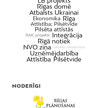
LB projekts
Rīgas domē
Atbalsts Ukrainai
Rīga
Ekonomika
Attīstība; Pilsētvide
Pilsēta attīstās
Integrācija
RAIC projekts
Rīgā notiek
NVO ziņa
Latviešu valodas kursi
Uzņēmējdarbība
Attīstība
Pilsētvide
NODERĪGI