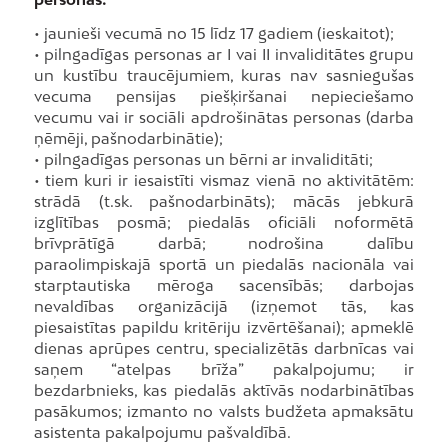
• jaunieši vecumā no 15 līdz 17 gadiem (ieskaitot);
• pilngadīgas personas ar I vai II invaliditātes grupu
un kustību traucējumiem, kuras nav sasniegušas
vecuma pensijas piešķiršanai nepieciešamo
vecumu vai ir sociāli apdrošinātas personas (darba
ņēmēji, pašnodarbinātie);
• pilngadīgas personas un bērni ar invaliditāti;
• tiem kuri ir iesaistīti vismaz vienā no aktivitātēm:
strādā (t.sk. pašnodarbināts); mācās jebkurā
izglītības posmā; piedalās oficiāli noformētā
brīvprātīgā darbā; nodrošina dalību
paraolimpiskajā sportā un piedalās nacionāla vai
starptautiska mēroga sacensībās; darbojas
nevaldības organizācijā (izņemot tās, kas
piesaistītas papildu kritēriju izvērtēšanai); apmeklē
dienas aprūpes centru, specializētās darbnīcas vai
saņem “atelpas brīža” pakalpojumu; ir
bezdarbnieks, kas piedalās aktīvās nodarbinātības
pasākumos; izmanto no valsts budžeta apmaksātu
asistenta pakalpojumu pašvaldībā.