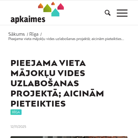
Sākums
Rīga
/
/
Pieejama vieta mājokļu vides uzlabošanas projektā; aicinām pieteikties...
PIEEJAMA VIETA
MĀJOKĻU VIDES
UZLABOŠANAS
PROJEKTĀ; AICINĀM
PIETEIKTIES
RĪGA
12/11/2025