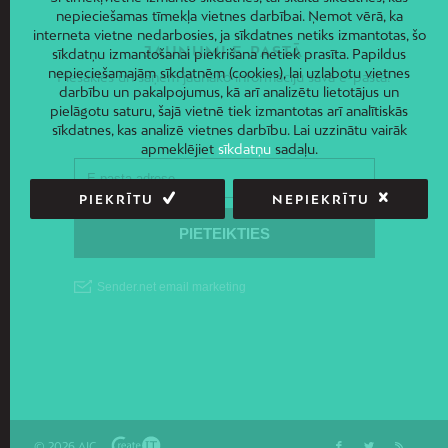
nepieciešamas tīmekļa vietnes darbībai. Ņemot vērā, ka
interneta vietne nedarbosies, ja sīkdatnes netiks izmantotas, šo
JAUNUMI E-PASTĀ
sīkdatņu izmantošanai piekrišana netiek prasīta. Papildus
nepieciešamajām sīkdatnēm (cookies), lai uzlabotu vietnes
Piesakies un saņem jaunāko informāciju savā e-pastā!
darbību un pakalpojumus, kā arī analizētu lietotājus un
pielāgotu saturu, šajā vietnē tiek izmantotas arī analītiskās
sīkdatnes, kas analizē vietnes darbību. Lai uzzinātu vairāk
apmeklējiet
sīkdatņu
sadaļu.
PIEKRĪTU
NEPIEKRĪTU
© 2026 AIC