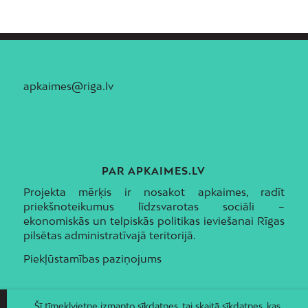
apkaimes@riga.lv
PAR APKAIMES.LV
Projekta mērķis ir nosakot apkaimes, radīt
priekšnoteikumus līdzsvarotas sociāli –
ekonomiskās un telpiskās politikas ieviešanai Rīgas
pilsētas administratīvajā teritorijā.
Piekļūstamības paziņojums
Šī tīmekļvietne izmanto sīkdatnes, tai skaitā sīkdatnes, kas