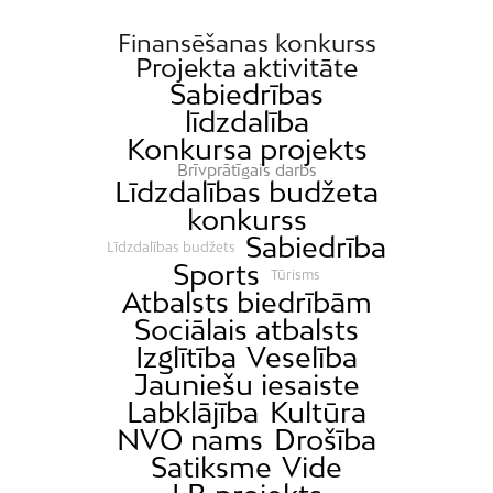
Finansēšanas konkurss
Projekta aktivitāte
Sabiedrības
līdzdalība
Konkursa projekts
Brīvprātīgais darbs
Līdzdalības budžeta
konkurss
Sabiedrība
Līdzdalības budžets
Sports
Tūrisms
Atbalsts biedrībām
Sociālais atbalsts
Izglītība
Veselība
Jauniešu iesaiste
Labklājība
Kultūra
NVO nams
Drošība
Satiksme
Vide