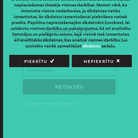
nepieciešamas tīmekļa vietnes darbībai. Ņemot vērā, ka
interneta vietne nedarbosies, ja sīkdatnes netiks
izmantotas, šo sīkdatņu izmantošanai piekrišana netiek
prasīta. Papildus nepieciešamajām sīkdatnēm (cookies), lai
uzlabotu vietnes darbību un pakalpojumus, kā arī analizētu
JAUNUMI E-PASTĀ
lietotājus un pielāgotu saturu, šajā vietnē tiek izmantotas
Piesakies un saņem jaunāko informāciju savā e-pastā!
arī analītiskās sīkdatnes, kas analizē vietnes darbību. Lai
uzzinātu vairāk apmeklējiet
sīkdatņu
sadaļu.
PIEKRĪTU
NEPIEKRĪTU