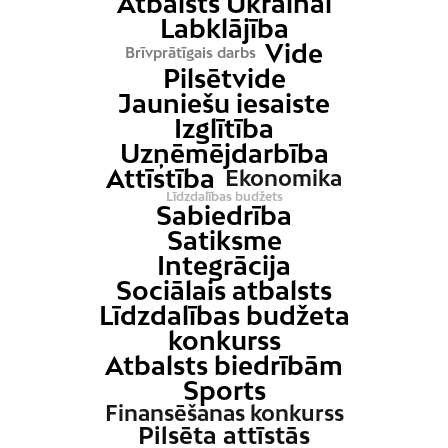
Atbalsts Ukrainai
Labklājība
Vide
Brīvprātīgais darbs
Pilsētvide
Jauniešu iesaiste
Izglītība
Uzņēmējdarbība
Attīstība
Ekonomika
Līdzdalības budžets
Sabiedrība
Satiksme
Integrācija
Sociālais atbalsts
Līdzdalības budžeta
konkurss
Atbalsts biedrībām
Sports
Finansēšanas konkurss
Pilsēta attīstās