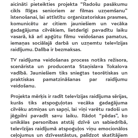
aicināti pieteikties projekta “Radošu pasākumu
cikls Rīgas senioriem ar filmas uzņemšanu”
īstenošanai, lai attīstītu organizatoriskas prasmes,
komunicētu ar citiem jauniešiem un vecāka
gadagājuma cilvēkiem, lietderīgi pavadītu laiku
vasarā, kā arī apgūtu filmu veidošanas pamatus,
iemaņas sociālajā darbā un uzņemtu televīzijas
raidījumu. Dalība ir bezmaksas.
TV raidījuma veidošanas process notiks režisora,
scenārista un producenta Staņislava Tokalova
vadībā. Jauniešiem tiks sniegtas teorētiskas un
praktiskas pamatzināšanas par raidījumu
veidošanu.
Projekta mērķis ir radīt televīzijas raidījuma sērijas,
kurās tiks atspoguļotas vecāka gadagājuma
cilvēku atmiņas un sapņi, lai viņi varētu radoši un
jēgpilni pavadīt savu laiku. Rādot “pēdas”, ko
unikālas personības atstāj dzīvē un sabiedrībā,
televīzijas raidījumā atspoguļos viņu emocionālos
ceļojumus un dzīvesstāstus, palīdzot skatītājiem