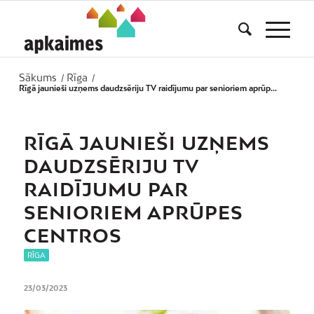
Sākums
Rīga
/
/
Rīgā jaunieši uzņems daudzsēriju TV raidījumu par senioriem aprūp...
RĪGĀ JAUNIEŠI UZŅEMS
DAUDZSĒRIJU TV
RAIDĪJUMU PAR
SENIORIEM APRŪPES
CENTROS
RĪGA
23/03/2023