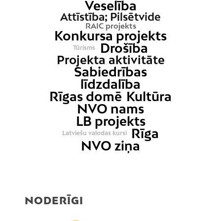
Veselība
Attīstība; Pilsētvide
RAIC projekts
Konkursa projekts
Drošība
Tūrisms
Projekta aktivitāte
Sabiedrības
līdzdalība
Rīgas domē
Kultūra
NVO nams
LB projekts
Rīga
Latviešu valodas kursi
NVO ziņa
NODERĪGI