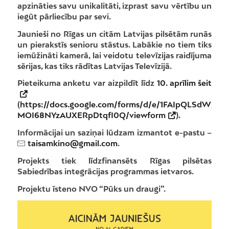
apzināties savu unikalitāti, izprast savu vērtību un
iegūt pārliecību par sevi.
Jaunieši no Rīgas un citām Latvijas pilsētām runās
un pierakstīs senioru stāstus. Labākie no tiem tiks
iemūžināti kamerā, lai veidotu televīzijas raidījuma
sērijas, kas tiks rādītas Latvijas Televīzijā.
Pieteikuma anketu var aizpildīt līdz
10. aprīlim
šeit
(
https://docs.google.com/forms/d/e/1FAIpQLSdW_f
MOI68NYzAUXERpDtqfI0Q/viewform
)
.
Informācijai un saziņai lūdzam izmantot e-pastu –
taisamkino@gmail.com
.
Projekts tiek līdzfinansēts Rīgas pilsētas
Sabiedrības integrācijas programmas ietvaros.
Projektu īsteno NVO “Pūks un draugi”.