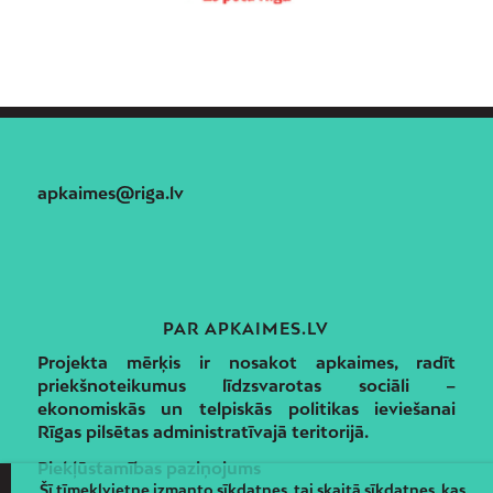
apkaimes@riga.lv
PAR APKAIMES.LV
Projekta mērķis ir nosakot apkaimes, radīt
priekšnoteikumus līdzsvarotas sociāli –
ekonomiskās un telpiskās politikas ieviešanai
Rīgas pilsētas administratīvajā teritorijā.
Piekļūstamības paziņojums
Šī tīmekļvietne izmanto sīkdatnes, tai skaitā sīkdatnes, kas