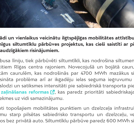
 un vienlaikus veicinātu ilgtspējīgas mobilitātes attīstību
us siltumtīklu pārbūves projektus, kas cieši saistīti ar pi
raudzīgākiem risinājumiem.
sa līniju, tiek pārbūvēti siltumtīkli, kas nodrošina siltume
citiem Rīgas centra rajoniem. Novecojušā un bojātā caur
zolētām caurulēm, kas nodrošinās par 4700 MWh mazākus s
isināta problēma arī ar ikgadēju ielas seguma iegruvumu
u slodzi un satiksmes intensitāti pie sabiedriskā transporta pi
 zaļināšanas reformas
, kas paredz prioritāti sabiedriska
tekmes uz vidi samazinājumu.
goti topošajiem mobilitātes punktiem un dzelzceļa infrastru
umu starp pilsētas sabiedrisko transportu un dzelzceļu, ve
os bez privātā auto. Siltumtīklu pārbūve paredz 600 MWh s