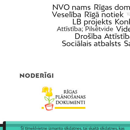
NVO nams
Rīgas do
Veselība
Rīgā notiek
T
LB projekts
Konk
Vid
Attīstība; Pilsētvide
Drošība
Attīstī
Sociālais atbalsts
S
NODERĪGI
Šī tīmekļvietne izmanto sīkdatnes, tai skaitā sīkdatnes, kas