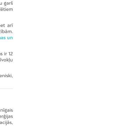
u garš
lētiem
et arī
zībām.
nas un
 ir 12
īvokļu
niski,
nīgais
rģijas
acijās,