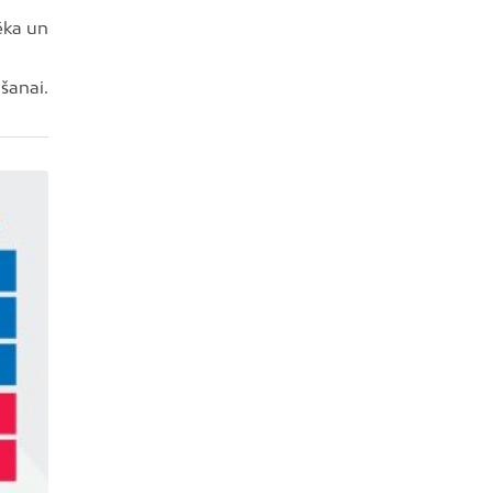
vēka un
šanai.