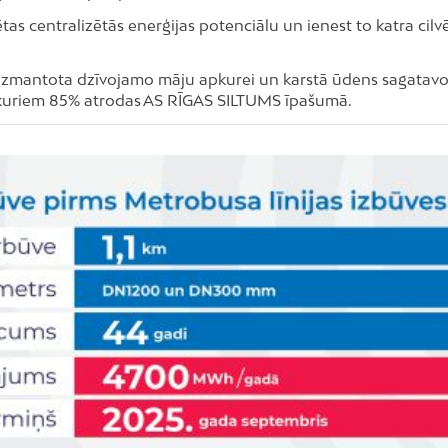
lsētas centralizētās enerģijas potenciālu un ienest to katra cil
izmantota dzīvojamo māju apkurei un karstā ūdens sagatavo
no kuriem 85% atrodas AS RĪGAS SILTUMS īpašumā.