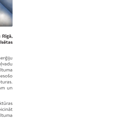
 Rīgā,
lsētas
nerģiju
uļvadu
iltuma
 esošo
eturas.
jam un
ktūras
icināt
iltuma