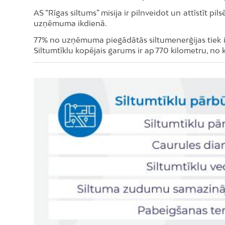
AS “Rīgas siltums” misija ir pilnveidot un attīstīt pi
uzņēmuma ikdienā.
77% no uzņēmuma piegādātās siltumenerģijas tiek 
Siltumtīklu kopējais garums ir ap 770 kilometru, 