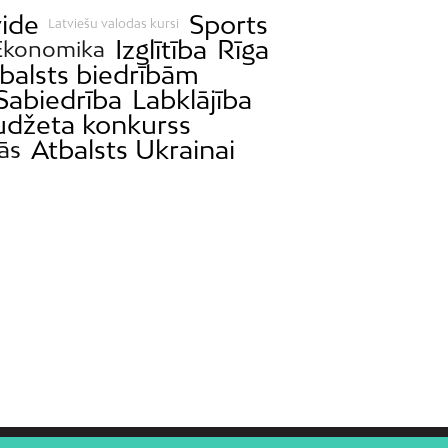
vide
Sports
Latviešu valodas kursi
Izglītība
Rīga
Ekonomika
balsts biedrībām
Sabiedrība
Labklājība
budžeta konkurss
Atbalsts Ukrainai
tās