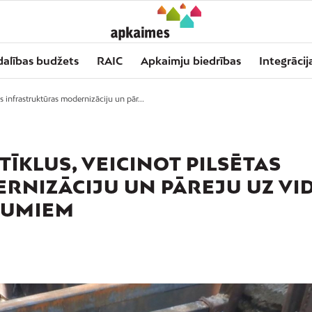
dalības budžets
RAIC
Apkaimju biedrības
Integrācij
s infrastruktūras modernizāciju un pār...
ĪKLUS, VEICINOT PILSĒTAS
NIZĀCIJU UN PĀREJU UZ VID
JUMIEM