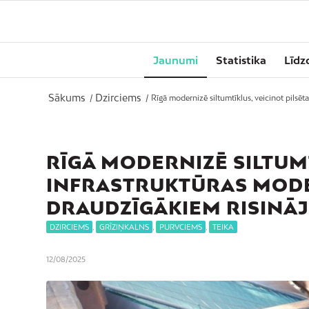
Jaunumi
Statistika
Līdz
Sākums
Dzirciems
/
/
Rīgā modernizē siltumtīklus, veicinot pilsēta
RĪGĀ MODERNIZĒ SILTUMT
INFRASTRUKTŪRAS MODER
DRAUDZĪGĀKIEM RISINĀ
DZIRCIEMS
,
GRĪZIŅKALNS
,
PURVCIEMS
,
TEIKA
12/08/2025