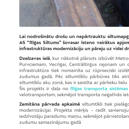
Lai nodrošinātu drošu un nepārtrauktu siltumapgādi
AS “Rīgas Siltums” šovasar īsteno vairākus apjomīg
infrastruktūras modernizāciju un pāreju uz videi d
Dzelzavas ielā
, kur nākotnē plānots izbūvēt Metrobu
Purvciemam, Vecrīgai, Centrāltirgus rajonam un 
infrastruktūra tiek nomainīta uz rūpnieciski i
zudumus gadā. Pēc siltumtīklu pārbūves tiks atr
siltumtīklu aku zonā, kas ir saistīta ar pārlieku liel
Šis projekts ir daļa no
Rīgas transporta sistēmas
velotransportam, sekmējot transporta negatīvās ie
Zemitāna pārvada apkaimē
siltumtīkli tiek pielā
modernizācijai. Projekta mērķis – radīt savienoj
iedzīvotāju paradumu maiņu, sekmējot pārvietošan
zudumu samazinājumu gadā