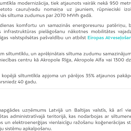
ltumtīkla modernizācija, tiek atjaunots vairāk nekā 950 metr
ietoto cauruļvadu nomaiņa uz jauniem, rūpnieciski izo
zinās siltuma zudumus par 2070 MWh gadā.
 ikdienas komfortu un samazinās energoresursu patēriņu, b
as infrastruktūras pielāgošanu nākotnes mobilitātes vajad
īgas valstspilsētas pašvaldību un atbilst
Eiropas Atveseļoša
km siltumtīklu, un aprēķinātais siltuma zudumu samazinājums
niecības centru kā Akropole Rīga, Akropole Alfa vai 1300 dz
o kopējā siltumtīkla apjoma un pārējos 35% atjaunos pakāpe
pārsniedz 40 gadu.
tumapgādes uzņēmums Latvijā un Baltijas valstīs, kā arī vie
tas administratīvajā teritorijā, kas nodarbojas ar siltumene
jas un elektroenerģijas vienlaicīgu ražošanu koģenerācijas st
iju sistēmu apkalpošanu.