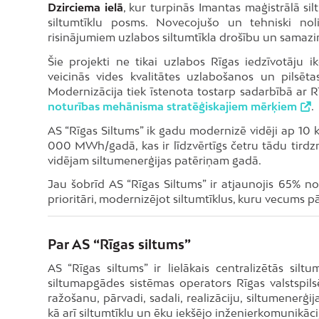
Dzirciema ielā
, kur turpinās Imantas maģistrālā si
siltumtīklu posms. Novecojušo un tehniski nol
risinājumiem uzlabos siltumtīkla drošību un sama
Šie projekti ne tikai uzlabos Rīgas iedzīvotāju
veicinās vides kvalitātes uzlabošanos un pilsēt
Modernizācija tiek īstenota tostarp sadarbībā ar R
noturības mehānisma stratēģiskajiem mērķiem
.
AS “Rīgas Siltums” ik gadu modernizē vidēji ap 10 
000 MWh/gadā, kas ir līdzvērtīgs četru tādu tirdz
vidējam siltumenerģijas patēriņam gadā.
Jau šobrīd AS “Rīgas Siltums” ir atjaunojis 65% n
prioritāri, modernizējot siltumtīklus, kuru vecums 
Par AS “Rīgas siltums”
AS “Rīgas siltums” ir lielākais centralizētās sil
siltumapgādes sistēmas operators Rīgas valstspilsē
ražošanu, pārvadi, sadali, realizāciju, siltumenerģi
kā arī siltumtīklu un ēku iekšējo inženierkomunikāc