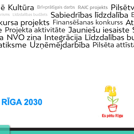
mē
Kultūra
Pilsēt
RAIC projekts
Brīvprātīgais darbs
Sabiedrības līdzdalība
ūrisms
Līdzdalības budžets
ursa projekts
At
Finansēšanas konkurss
e
Jauniešu iesaiste
Projekta aktivitāte
ba
NVO ziņa
Integrācija
Līdzdalības 
atiksme
Uzņēmējdarbība
Pilsēta attīs