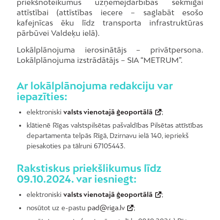
priekšnoteikumus uzņēmējdarbības sekmīgai
attīstībai (attīstības iecere – saglabāt esošo
kafejnīcas ēku līdz transporta infrastruktūras
pārbūvei Valdeķu ielā).
Lokālplānojuma ierosinātājs – privātpersona.
Lokālplānojuma izstrādātājs – SIA “METRUM”.
Ar lokālplānojuma redakciju var
iepazīties:
elektroniski
valsts vienotajā ģeoportālā
;
klātienē Rīgas valstspilsētas pašvaldības Pilsētas attīstības
departamenta telpās Rīgā, Dzirnavu ielā 140, iepriekš
piesakoties pa tālruni 67105443.
Rakstiskus priekšlikumus līdz
09.10.2024. var iesniegt:
elektroniski
valsts vienotajā ģeoportālā
;
nosūtot uz e-pastu
pad@riga.lv
;