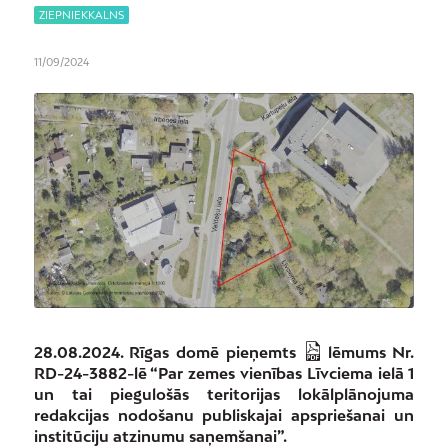
ZIEPNIEKKALNS
11/09/2024
28.08.2024. Rīgas domē pieņemts
lēmums Nr.
RD-24-3882-lē
“Par zemes vienības Līvciema ielā 1
un tai piegulošās teritorijas lokālplānojuma
redakcijas nodošanu publiskajai apspriešanai un
institūciju atzinumu saņemšanai”.