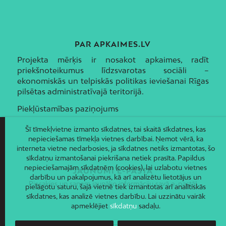
PAR APKAIMES.LV
Projekta mērķis ir nosakot apkaimes, radīt
priekšnoteikumus līdzsvarotas sociāli –
ekonomiskās un telpiskās politikas ieviešanai Rīgas
pilsētas administratīvajā teritorijā.
Piekļūstamības paziņojums
Šī tīmekļvietne izmanto sīkdatnes, tai skaitā sīkdatnes, kas
nepieciešamas tīmekļa vietnes darbībai. Ņemot vērā, ka
interneta vietne nedarbosies, ja sīkdatnes netiks izmantotas, šo
sīkdatņu izmantošanai piekrišana netiek prasīta. Papildus
nepieciešamajām sīkdatnēm (cookies), lai uzlabotu vietnes
JAUNUMI E-PASTĀ
darbību un pakalpojumus, kā arī analizētu lietotājus un
Piesakies un saņem jaunāko informāciju savā e-pastā!
pielāgotu saturu, šajā vietnē tiek izmantotas arī analītiskās
sīkdatnes, kas analizē vietnes darbību. Lai uzzinātu vairāk
apmeklējiet
sīkdatņu
sadaļu.