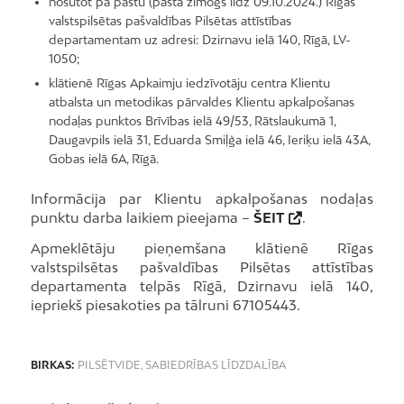
nosūtot pa pastu (pasta zīmogs līdz 09.10.2024.) Rīgas
valstspilsētas pašvaldības Pilsētas attīstības
departamentam uz adresi: Dzirnavu ielā 140, Rīgā, LV-
1050;
klātienē Rīgas Apkaimju iedzīvotāju centra Klientu
atbalsta un metodikas pārvaldes Klientu apkalpošanas
nodaļas punktos Brīvības ielā 49/53, Rātslaukumā 1,
Daugavpils ielā 31, Eduarda Smiļģa ielā 46, Ieriķu ielā 43A,
Gobas ielā 6A, Rīgā.
Informācija par Klientu apkalpošanas nodaļas
punktu darba laikiem pieejama –
ŠEIT
.
Apmeklētāju pieņemšana klātienē Rīgas
valstspilsētas pašvaldības Pilsētas attīstības
departamenta telpās Rīgā, Dzirnavu ielā 140,
iepriekš piesakoties pa tālruni 67105443.
BIRKAS:
PILSĒTVIDE
,
SABIEDRĪBAS LĪDZDALĪBA