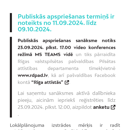
Publiskās apspriešanas termiņš ir
noteikts no 11.09.2024. līdz
09.10.2024.
Publiskās apspriešanas sanāksme notiks
23.09.2024. plkst. 17.00 video konferences
režīmā MS TEAMS vidē
un tiks pārraidīta
Rīgas valstspilsētas pašvaldības Pilsētas
attīstības departamenta tīmekļvietnē
www.rdpad.lv
, kā arī pašvaldības Facebook
kontā
“Rīga attīstās”
.
Lai saņemtu sanāksmes aktīvā dalībnieka
pieeju, aicinām iepriekš reģistrēties līdz
23.09.2024. plkst. 12.00, aizpildot
anketu
.
Lokālplānojuma izstrādes mērķis ir radīt