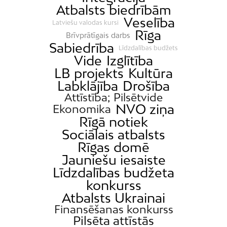
Atbalsts biedrībām
Veselība
Latviešu valodas kursi
Rīga
Brīvprātīgais darbs
Sabiedrība
Līdzdalības budžets
Vide
Izglītība
LB projekts
Kultūra
Labklājība
Drošība
Attīstība; Pilsētvide
NVO ziņa
Ekonomika
Rīgā notiek
Sociālais atbalsts
Rīgas domē
Jauniešu iesaiste
Līdzdalības budžeta
konkurss
Atbalsts Ukrainai
Finansēšanas konkurss
Pilsēta attīstās