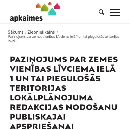
Sākums
Ziepniekkalns
/
/
Paziņojums par zemes vienības Līvciema ielā 1 un tai piegulošās teritorijas
lokāl...
PAZIŅOJUMS PAR ZEMES
VIENĪBAS LĪVCIEMA IELĀ
1 UN TAI PIEGULOŠĀS
TERITORIJAS
LOKĀLPLĀNOJUMA
REDAKCIJAS NODOŠANU
PUBLISKAJAI
APSPRIEŠANAI