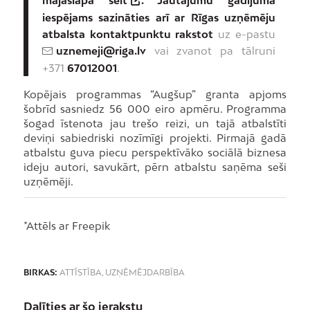
iespējams sazināties arī ar Rīgas uzņēmēju
atbalsta kontaktpunktu rakstot
uz e-pastu
uznemeji@riga.lv
vai zvanot pa tālruni
+371
67012001
.
Kopējais programmas “Augšup” granta apjoms
šobrīd sasniedz 56 000 eiro apmēru. Programma
šogad īstenota jau trešo reizi, un tajā atbalstīti
deviņi sabiedriski nozīmīgi projekti. Pirmajā gadā
atbalstu guva piecu perspektīvāko sociālā biznesa
ideju autori, savukārt, pērn atbalstu saņēma seši
uzņēmēji.
*Attēls ar Freepik
BIRKAS:
ATTĪSTĪBA
,
UZŅĒMĒJDARBĪBA
Dalīties ar šo ierakstu