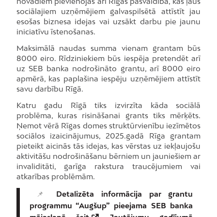
novadiem pievienojas arī Rīgas pašvaldība, kas ļaus
sociālajiem uzņēmējiem galvaspilsētā attīstīt jau
esošas biznesa idejas vai uzsākt darbu pie jaunu
iniciatīvu īstenošanas.
Maksimālā naudas summa vienam grantam būs
8000 eiro. Rīdziniekiem būs iespēja pretendēt arī
uz SEB banka nodrošināto grantu, arī 8000 eiro
apmērā, kas paplašina iespēju uzņēmējiem attīstīt
savu darbību Rīgā.
Katru gadu Rīgā tiks izvirzīta kāda sociālā
problēma, kuras risināšanai grants tiks mērķēts.
Ņemot vērā Rīgas domes struktūrvienību iezīmētos
sociālos izaicinājumus, 2025.gadā Rīga grantam
pieteikt aicinās tās idejas, kas vērstas uz iekļaujošu
aktivitāšu nodrošināšanu bērniem un jauniešiem ar
invaliditāti, garīga rakstura traucējumiem vai
atkarības problēmām.
📌
Detalizēta informācija par grantu
programmu “Augšup” pieejama SEB banka
mājaslapā
šeit
. Jautājumu gadījumā