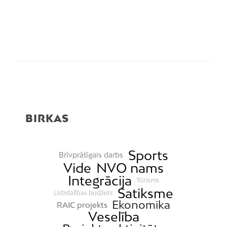
BIRKAS
Sports
Brīvprātīgais darbs
Vide
NVO nams
Integrācija
Tūrisms
Satiksme
Līdzdalības budžets
Ekonomika
RAIC projekts
Veselība