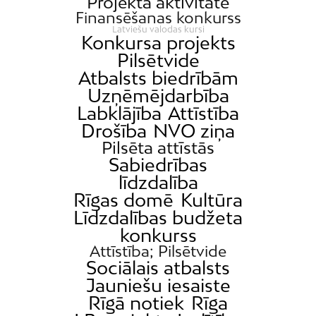
Projekta aktivitāte
Finansēšanas konkurss
Latviešu valodas kursi
Konkursa projekts
Pilsētvide
Atbalsts biedrībām
Uzņēmējdarbība
Labklājība
Attīstība
Drošība
NVO ziņa
Pilsēta attīstās
Sabiedrības
līdzdalība
Rīgas domē
Kultūra
Līdzdalības budžeta
konkurss
Attīstība; Pilsētvide
Sociālais atbalsts
Jauniešu iesaiste
Rīgā notiek
Rīga