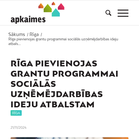
Sākums
Rīga
/
/
Rīga pievienojas grantu programmai sociālās uzņēmējdarbības ideju
atbals...
RĪGA PIEVIENOJAS
GRANTU PROGRAMMAI
SOCIĀLĀS
UZŅĒMĒJDARBĪBAS
IDEJU ATBALSTAM
RĪGA
21/11/2024