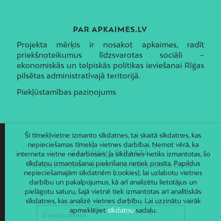
PAR APKAIMES.LV
Projekta mērķis ir nosakot apkaimes, radīt
priekšnoteikumus līdzsvarotas sociāli –
ekonomiskās un telpiskās politikas ieviešanai Rīgas
pilsētas administratīvajā teritorijā.
Piekļūstamības paziņojums
Šī tīmekļvietne izmanto sīkdatnes, tai skaitā sīkdatnes, kas
nepieciešamas tīmekļa vietnes darbībai. Ņemot vērā, ka
JAUNUMI E-PASTĀ
interneta vietne nedarbosies, ja sīkdatnes netiks izmantotas, šo
sīkdatņu izmantošanai piekrišana netiek prasīta. Papildus
Piesakies un saņem jaunāko informāciju savā e-pastā!
nepieciešamajām sīkdatnēm (cookies), lai uzlabotu vietnes
darbību un pakalpojumus, kā arī analizētu lietotājus un
pielāgotu saturu, šajā vietnē tiek izmantotas arī analītiskās
sīkdatnes, kas analizē vietnes darbību. Lai uzzinātu vairāk
apmeklējiet
sīkdatņu
sadaļu.