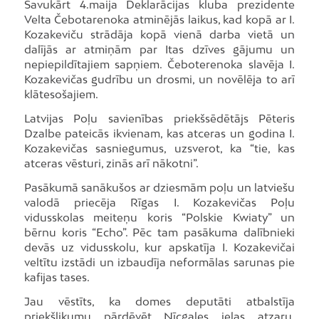
Savukārt 4.maija Deklarācijas kluba prezidente
Velta Čebotarenoka atminējās laikus, kad kopā ar I.
Kozakeviču strādāja kopā vienā darba vietā un
dalījās ar atmiņām par Itas dzīves gājumu un
nepiepildītajiem sapņiem. Čeboterenoka slavēja I.
Kozakevičas gudrību un drosmi, un novēlēja to arī
klātesošajiem.
Latvijas Poļu savienības priekšsēdētājs Pēteris
Dzalbe pateicās ikvienam, kas atceras un godina I.
Kozakevičas sasniegumus, uzsverot, ka “tie, kas
atceras vēsturi, zinās arī nākotni”.
Pasākumā sanākušos ar dziesmām poļu un latviešu
valodā priecēja Rīgas I. Kozakevičas Poļu
vidusskolas meiteņu koris “Polskie Kwiaty” un
bērnu koris “Echo”. Pēc tam pasākuma dalībnieki
devās uz vidusskolu, kur apskatīja I. Kozakevičai
veltītu izstādi un izbaudīja neformālas sarunas pie
kafijas tases.
Jau vēstīts, ka domes deputāti atbalstīja
priekšlikumu pārdēvēt Nīcgales ielas atzaru,