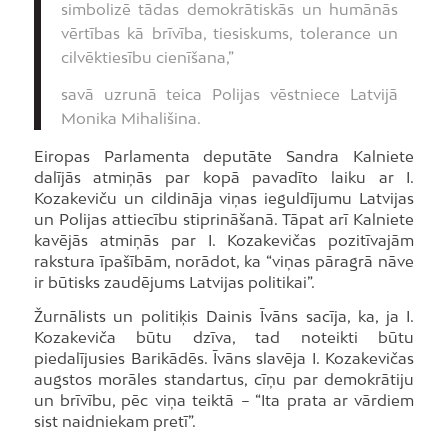
simbolizē tādas demokrātiskās un humānās
vērtības kā brīvība, tiesiskums, tolerance un
cilvēktiesību cienīšana,”
savā uzrunā teica Polijas vēstniece Latvijā
Monika Mihališina.
Eiropas Parlamenta deputāte Sandra Kalniete
dalījās atmiņās par kopā pavadīto laiku ar I.
Kozakeviču un cildināja viņas ieguldījumu Latvijas
un Polijas attiecību stiprināšanā. Tāpat arī Kalniete
kavējās atmiņās par I. Kozakevičas pozitīvajām
rakstura īpašībām, norādot, ka “viņas pāragrā nāve
ir būtisks zaudējums Latvijas politikai”.
Žurnālists un politiķis Dainis Īvāns sacīja, ka, ja I.
Kozakeviča būtu dzīva, tad noteikti būtu
piedalījusies Barikādēs. Īvāns slavēja I. Kozakevičas
augstos morāles standartus, cīņu par demokrātiju
un brīvību, pēc viņa teiktā – “Ita prata ar vārdiem
sist naidniekam pretī”.