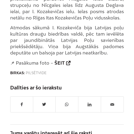
strupceļu no Nīcgales ielas līdz Augusta Deglava
ielai, par I. Kozakevičas ielu. Ielas posms atrodas
netālu no Rīgas Itas Kozakevičas Poļu vidusskolas.
Atmodas sākumā I. Kozakeviča bija Latvijas poļu
kultūras draugu biedrības valdē, pēc tam ievēlēta
par jaundibinātās Latvijas Poļu savienības
priekšsēdētāju. Viņa bija Augstākās padomes
deputāte un balsoja par Latvijas neatkarību.
📌 Pasākuma foto –
ŠEIT
BIRKAS:
PILSĒTVIDE
Dalīties ar šo ierakstu
Jums varētu interesēt arī šie raksti