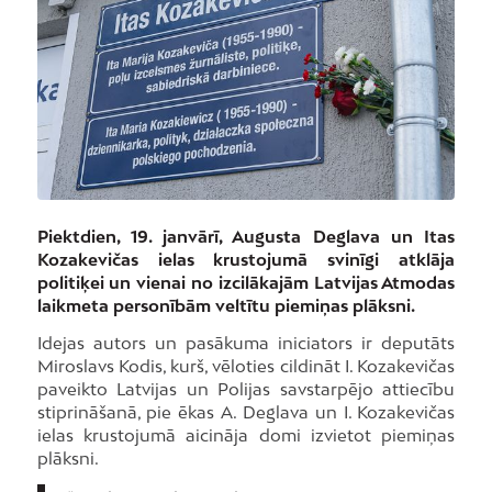
Piektdien, 19. janvārī, Augusta Deglava un Itas
Kozakevičas ielas krustojumā svinīgi atklāja
politiķei un vienai no izcilākajām Latvijas Atmodas
laikmeta personībām veltītu piemiņas plāksni.
Idejas autors un pasākuma iniciators ir deputāts
Miroslavs Kodis, kurš, vēloties cildināt I. Kozakevičas
paveikto Latvijas un Polijas savstarpējo attiecību
stiprināšanā, pie ēkas A. Deglava un I. Kozakevičas
ielas krustojumā aicināja domi izvietot piemiņas
plāksni.