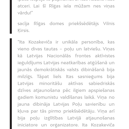
atceri. Lai šī Rīgas iela mūžam nes viņas
vārdu!”
sacīja Rīgas domes priekšsēdētājs Vilnis
Ķirsis.
“Ita Kozakeviča ir unikāla personība, kas
vieno divas tautas – poļu un latviešu. Viņas
kā Latvijas Nacionālās frontes aktīvistes
ieguldījums Latvijas neatkarības atgūšanā un
jaunās demokrātiskās valsts dibināšanā bija
milzīgs. Tāpat liels Itas sasniegums bija
Latvijas minoritāšu aktīvas sabiedriskās
dzīves atjaunošana pēc ilgiem apspiešanas
gadiem komunistu valdīšanas laikā. Viņa no
jauna dibināja Latvijas Poļu savienību un
kļuva par tās pirmo priekšsēdētāju. Viņa arī
bija poļu izglītības Latvijā atjaunošanas
iniciatore un organizatore. Ita Kozakeviča