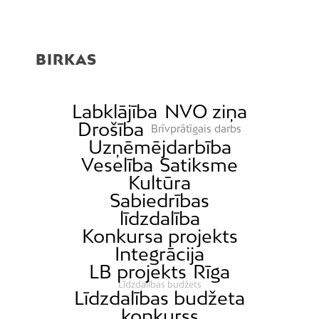
BIRKAS
Labklājība
NVO ziņa
Drošība
Brīvprātīgais darbs
Uzņēmējdarbība
Veselība
Satiksme
Kultūra
Sabiedrības
līdzdalība
Konkursa projekts
Integrācija
LB projekts
Rīga
Līdzdalības budžets
Līdzdalības budžeta
konkurss