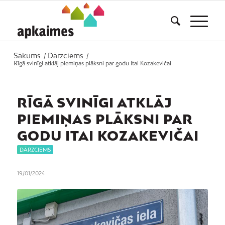
Sākums
Dārzciems
/
/
Rīgā svinīgi atklāj piemiņas plāksni par godu Itai Kozakevičai
RĪGĀ SVINĪGI ATKLĀJ
PIEMIŅAS PLĀKSNI PAR
GODU ITAI KOZAKEVIČAI
DĀRZCIEMS
19/01/2024