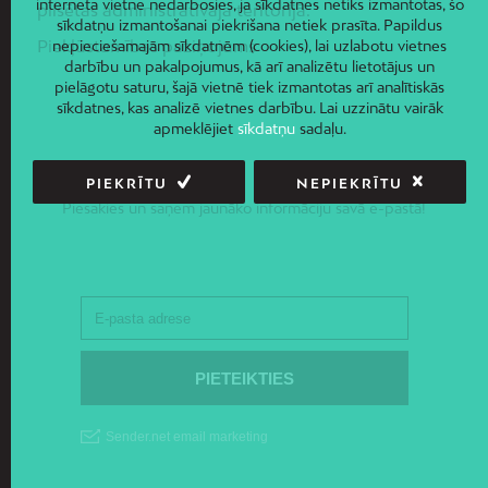
interneta vietne nedarbosies, ja sīkdatnes netiks izmantotas, šo
pilsētas administratīvajā teritorijā.
sīkdatņu izmantošanai piekrišana netiek prasīta. Papildus
Piekļūstamības paziņojums
nepieciešamajām sīkdatnēm (cookies), lai uzlabotu vietnes
darbību un pakalpojumus, kā arī analizētu lietotājus un
pielāgotu saturu, šajā vietnē tiek izmantotas arī analītiskās
sīkdatnes, kas analizē vietnes darbību. Lai uzzinātu vairāk
apmeklējiet
sīkdatņu
sadaļu.
JAUNUMI E-PASTĀ
PIEKRĪTU
NEPIEKRĪTU
Piesakies un saņem jaunāko informāciju savā e-pastā!