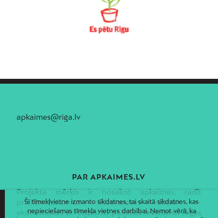
apkaimes@riga.lv
PAR APKAIMES.LV
Projekta mērķis ir nosakot apkaimes, radīt
priekšnoteikumus līdzsvarotas sociāli –
Šī tīmekļvietne izmanto sīkdatnes, tai skaitā sīkdatnes, kas
nepieciešamas tīmekļa vietnes darbībai. Ņemot vērā, ka
ekonomiskās un telpiskās politikas ieviešanai Rīgas