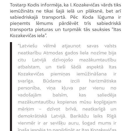
Tostarp Kodis informēja, ka I. Kozakevičas vārds tiks
iemūžināts ne tikai šajā ielā un plāksnē, bet arī
sabiedriskajā transportā. Pēc Koda lūguma ir
pieņemts lēmums pārdēvēt trīs sabiedriskā
transporta pieturas un turpmāk tās sauksies “Itas
Kozakevičas iela”.
“Latviešu vēlmē atjaunot savas valsts
neatkarību Atmodas gados liela nozīme bija
citu Latvijā dzīvojošo mazākumtautību
atbalstam, un tieši šādā aspektā Itas
Kozakevičas piemiņas iemūžināšana ir
svarīga. Būdama izcili harizmātiska
personība, viņa kļuva par vienu no
vadošajām balsīm, kas saliedēja
mazākumtautību kopienas mūsu kopīgajam
mērķim – dzīvot brīvā, neatkarīgā un
demokrātiskā Latvijā. Barikāžu laiks Rīgā
vienmēr ir ar sevišķu auru, šogad mums ir
īpaša iespēja to papildināt ar Itas Kozakevičas