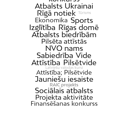
Atbalsts Ukrainai
Rīgā notiek
Tūrisms
Sports
Ekonomika
Izglītība
Rīgas domē
Atbalsts biedrībām
Pilsēta attīstās
NVO nams
Sabiedrība
Vide
Attīstība
Pilsētvide
Latviešu valodas kursi
Attīstība; Pilsētvide
Jauniešu iesaiste
RAIC projekts
Sociālais atbalsts
Projekta aktivitāte
Finansēšanas konkurss