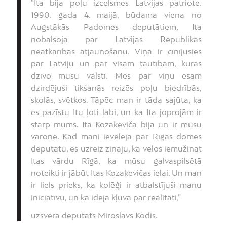
“Ita bija poļu izcelsmes Latvijas patriote.
1990. gada 4. maijā, būdama viena no
Augstākās Padomes deputātiem, Ita
nobalsoja par Latvijas Republikas
neatkarības atjaunošanu. Viņa ir cīnījusies
par Latviju un par visām tautībām, kuras
dzīvo mūsu valstī. Mēs par viņu esam
dzirdējuši tikšanās reizēs poļu biedrībās,
skolās, svētkos. Tāpēc man ir tāda sajūta, ka
es pazīstu Itu ļoti labi, un ka Ita joprojām ir
starp mums. Ita Kozakeviča bija un ir mūsu
varone. Kad mani ievēlēja par Rīgas domes
deputātu, es uzreiz zināju, ka vēlos iemūžināt
Itas vārdu Rīgā, ka mūsu galvaspilsētā
noteikti ir jābūt Itas Kozakevičas ielai. Un man
ir liels prieks, ka kolēģi ir atbalstījuši manu
iniciatīvu, un ka ideja kļuva par realitāti,”
uzsvēra deputāts Miroslavs Kodis.