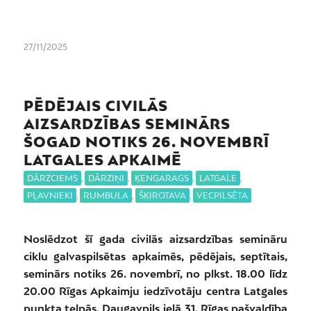
27/11/2025
PĒDĒJAIS CIVILĀS
AIZSARDZĪBAS SEMINĀRS
ŠOGAD NOTIKS 26. NOVEMBRĪ
LATGALES APKAIMĒ
DĀRZCIEMS
,
DĀRZIŅI
,
ĶENGARAGS
,
LATGALE
,
PĻAVNIEKI
,
RUMBULA
,
ŠĶIROTAVA
,
VECPILSĒTA
Noslēdzot šī gada civilās aizsardzības semināru
ciklu galvaspilsētas apkaimēs, pēdējais, septītais,
seminārs notiks 26. novembrī, no plkst. 18.00 līdz
20.00 Rīgas Apkaimju iedzīvotāju centra Latgales
punkta telpās, Daugavpils ielā 31. Rīgas pašvaldība