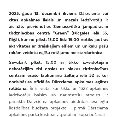
2025. gada 13. decembrī ikviens Dārzciema vai
citas apkaimes lielais un mazais iedzīvotājs ir
aicināts pievienoties Ziemassvētku jampadracim
tirdzniecības centrā “Green” (Nīcgales ielā 53,
Rīgā), kur no plkst. 13.00 līdz 15.00 notiks jautras
aktivitātes ar draiskajiem elfiem un unikālu pašu
rokām veidotu eglīšu rotājumu meistardarbnīca.
Savukārt plkst. 15.00 ar tikko izveidotajām
dekorācijām visi dosies uz blakus tirdzniecības
centram esošo laukumiņu Zeltiņu ielā 52 a, kur
norisināsies oficiālās Dārzciema apkaimes eglītes
rotāšana.
Šī ir vieta, kur tikko ar 1322 apkaimes
iedzīvotāju balsīm un nerimstošu atbalstu ir
panākta Dārzciema apkaimes biedrības iesniegtā
līdzdalības budžeta projekta – pirmā Dārzciema
apkaimes parka kustībai, atpūtai un kopā būšanai –