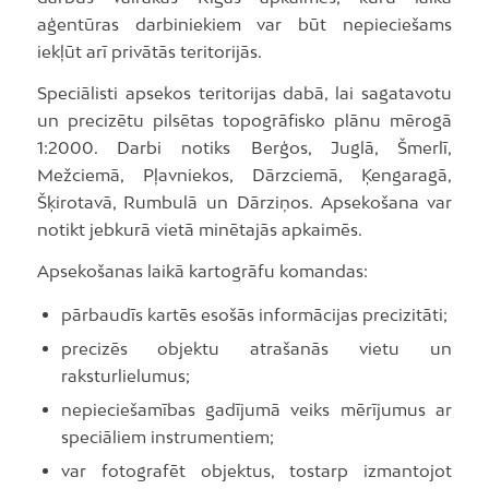
aģentūras darbiniekiem var būt nepieciešams
iekļūt arī privātās teritorijās.
Speciālisti apsekos teritorijas dabā, lai sagatavotu
un precizētu pilsētas topogrāfisko plānu mērogā
1:2000. Darbi notiks Berģos, Juglā, Šmerlī,
Mežciemā, Pļavniekos, Dārzciemā, Ķengaragā,
Šķirotavā, Rumbulā un Dārziņos. Apsekošana var
notikt jebkurā vietā minētajās apkaimēs.
Apsekošanas laikā kartogrāfu komandas:
pārbaudīs kartēs esošās informācijas precizitāti;
precizēs objektu atrašanās vietu un
raksturlielumus;
nepieciešamības gadījumā veiks mērījumus ar
speciāliem instrumentiem;
var fotografēt objektus, tostarp izmantojot