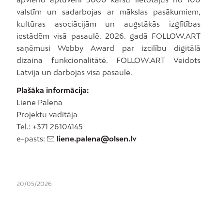
valstīm un sadarbojas ar mākslas pasākumiem,
kultūras asociācijām un augstākās izglītības
iestādēm visā pasaulē. 2026. gadā FOLLOW.ART
saņēmusi Webby Award par izcilību digitālā
dizaina funkcionalitātē. FOLLOW.ART Veidots
Latvijā un darbojas visā pasaulē.
Plašāka informācija:
Liene Pālēna
Projektu vadītāja
Tel.: +371 26104145
e-pasts:
liene.palena@olsen.lv
20/05/2026