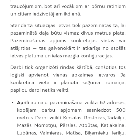
traucējumiem, bet arī vecākiem ar bērnu ratiņiem
un citiem iedzīvotājiem ikdienā.
Standarta situācijās ietves tiek pazeminātas tā, lai
pazeminātā daļa būtu vismaz divus metrus plata.
Pazemināšanas apjoms konkrētajās vietās var
atšķirties — tas galvenokārt ir atkarīgs no esošās
ietves platuma un ielas mezgla konfigurācijas.
Darbi tiek organizēti rindas kārtībā, cenšoties tos
loģiski apvienot vienas apkaimes ietvaros. Ja
konkrētajā vietā ir plānota seguma nomaiņa,
papildu darbi netiks veikti.
Aprīlī
apmaļu pazemināšana veikta 62 adresēs,
kopējam darbu apjomam sasniedzot 500
metrus. Darbi veikti Ķīpsalas, Rostokas, Tadaiķu,
Mazās Nometņu, Pārslas, Atpūtas, Katlakalna,
Lubānas, Valmieras, Matīsa, Biķernieku, Ieriķu,