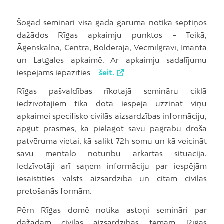
Šogad semināri visa gada garumā notika septiņos
dažādos Rīgas apkaimju punktos – Teikā,
Āgenskalnā, Centrā, Bolderājā, Vecmīlgrāvī, Imantā
un Latgales apkaimē. Ar apkaimju sadalījumu
iespējams iepazīties –
šeit.
Rīgas pašvaldības rīkotajā semināru ciklā
iedzīvotājiem tika dota iespēja uzzināt viņu
apkaimei specifisko civilās aizsardzības informāciju,
apgūt prasmes, kā pielāgot savu pagrabu droša
patvēruma vietai, kā salikt 72h somu un kā veicināt
savu mentālo noturību ārkārtas situācijā.
Iedzīvotāji arī saņem informāciju par iespējām
iesaistīties valsts aizsardzībā un citām civilās
pretošanās formām.
Pērn Rīgas domē notika astoņi semināri par
dažādām civilās aizsardzības tēmām. Rīgas