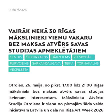
09/07/2026
VAIRĀK NEKĀ 30 RĪGAS
MĀKSLINIEKI VIENU VAKARU
BEZ MAKSAS ATVĒRS SAVAS
STUDIJAS APMEKLĒTĀJIEM
CENTRS
,
ČIEKURKALNS
,
DĀRZCIEMS
,
PLESKODĀLE
,
PURVCIEMS
,
SARKANDAUGAVA
,
TEIKA
,
TORŅAKALNS
,
VECPILSĒTA
Otrdien, 26. maijā, no plkst. 17.00 līdz 21.00 Rīgas
mākslinieki bez maksas atvērs savas studijas
ikvienam interesentam. Mākslinieku Atvērto
Studiju Otrdiena ir viena no pirmajām šāda veida
iniciatīvām Latvijā un daļa no Riga Art Week 2026