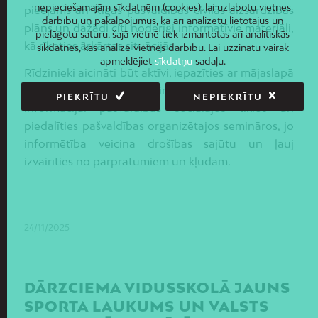
nepieciešamajām sīkdatnēm (cookies), lai uzlabotu vietnes
pieejams arī Rīgas pašvaldības civilās aizsardzības
darbību un pakalpojumus, kā arī analizētu lietotājus un
plāns un dažādi citi noderīgi informatīvie materiāli,
pielāgotu saturu, šajā vietnē tiek izmantotas arī analītiskās
kā rīkoties ārkārtas situācijās.
sīkdatnes, kas analizē vietnes darbību. Lai uzzinātu vairāk
apmeklējiet
sīkdatņu
sadaļu.
Rīdzinieki aicināti būt aktīvi, iepazīties ar mājaslapā
www.riga.lv pieejamo informāciju, sekot līdz
PIEKRĪTU
NEPIEKRĪTU
informācijai pašvaldības sociālajos tīklos un
piedalīties pašvaldības organizētajos semināros, jo
informētība veicina drošības sajūtu un ļauj
izvairīties no pārpratumiem un kļūdām.
24/11/2025
DĀRZCIEMA VIDUSSKOLĀ JAUNS
SPORTA LAUKUMS UN VALSTS