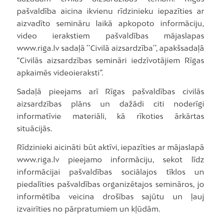
pašvaldība aicina ikvienu rīdzinieku iepazīties ar
aizvadīto semināru laikā apkopoto informāciju,
video ierakstiem pašvaldības mājaslapas
www.riga.lv sadaļā ’’Civilā aizsardzība’’, apakšsadaļā
“Civilās aizsardzības semināri iedzīvotājiem Rīgas
apkaimēs videoieraksti”.
Sadaļā pieejams arī Rīgas pašvaldības civilās
aizsardzības plāns un dažādi citi noderīgi
informatīvie materiāli, kā rīkoties ārkārtas
situācijās.
Rīdzinieki aicināti būt aktīvi, iepazīties ar mājaslapā
www.riga.lv pieejamo informāciju, sekot līdz
informācijai pašvaldības sociālajos tīklos un
piedalīties pašvaldības organizētajos semināros, jo
informētība veicina drošības sajūtu un ļauj
izvairīties no pārpratumiem un kļūdām.