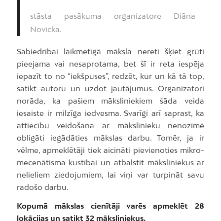
stāsta pasākuma organizatore Diāna
Novicka.
Sabiedrībai laikmetīgā māksla nereti šķiet grūti
pieejama vai nesaprotama, bet šī ir reta iespēja
iepazīt to no “iekšpuses”, redzēt, kur un kā tā top,
satikt autoru un uzdot jautājumus. Organizatori
norāda, ka pašiem māksliniekiem šāda veida
iesaiste ir milzīga iedvesma. Svarīgi arī saprast, ka
attiecību veidošana ar mākslinieku nenozīmē
obligāti iegādāties mākslas darbu. Tomēr, ja ir
vēlme, apmeklētāji tiek aicināti pievienoties mikro-
mecenātisma kustībai un atbalstīt māksliniekus ar
nelieliem ziedojumiem, lai viņi var turpināt savu
radošo darbu.
Kopumā mākslas cienītāji varēs apmeklēt 28
lokācijas un satikt 32 māksliniekus.