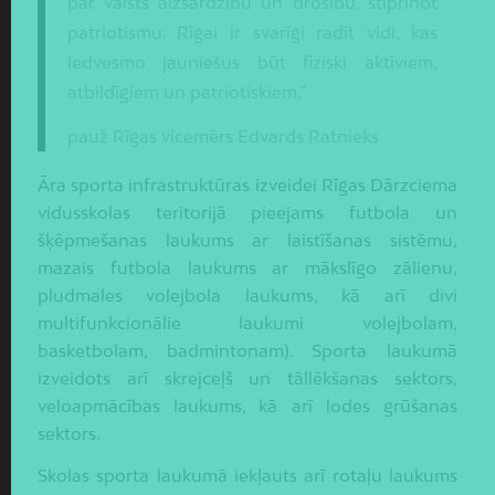
par valsts aizsardzību un drošību, stiprinot
patriotismu. Rīgai ir svarīgi radīt vidi, kas
iedvesmo jauniešus būt fiziski aktīviem,
atbildīgiem un patriotiskiem,”
pauž Rīgas vicemērs Edvards Ratnieks
Āra sporta infrastruktūras izveidei Rīgas Dārzciema
vidusskolas teritorijā pieejams futbola un
šķēpmešanas laukums ar laistīšanas sistēmu,
mazais futbola laukums ar mākslīgo zālienu,
pludmales volejbola laukums, kā arī divi
multifunkcionālie laukumi volejbolam,
basketbolam, badmintonam). Sporta laukumā
izveidots arī skrejceļš un tāllēkšanas sektors,
veloapmācības laukums, kā arī lodes grūšanas
sektors.
Skolas sporta laukumā iekļauts arī rotaļu laukums