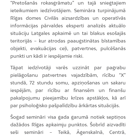
“Pretošanās rokasgrāmatu” un tajā sniegtajiem
ieteikumiem iedzīvotājiem. Semināra turpinājumā
Rīgas domes Civilās aizsardzības un operatīvās
informācijas pārvaldes eksperti analizēs aktuālo
situāciju Latgales apkaimē un tai blakus esošajās
teritorijās – kur atrodas paaugstinātas bīstamības
objekti, evakuācijas ceļi, patvertnes, pulcēšanās
punkti un kādi ir iespējamie riski.
Tāpat iedzīvotāji varēs uzzināt par pagrabu
pielāgošanu patvertnes vajadzībām, rīcību “X”
stundā, 72 stundu somu, apziņošanas un sakaru
iespējām, par rīcību ar finansēm un finanšu
pakalpojumu pieejamību krīzes apstākļos, kā arī
par psiholoģisko pašpalīdzību ārkārtas situācijās.
Šogad semināri visa gada garumā notiek septiņos
dažādos Rīgas apkaimju punktos. Šobrīd aizvadīti
seši semināri – Teikā, Āgenskalnā, Centrā,