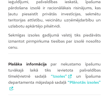
ieguldījumi, pašvaldības ieskatā, īpašuma
pārdošana izsolē ir racionālākais risinājums, kas
ļautu piesaistīt privātās investīcijas, sekmētu
teritorijas attīstību, veicinātu uzņēmējdarbību un
uzlabotu apkārtējo pilsētvidi.
Sekmīgas izsoles gadījumā valstij tiks piedāvāts
izmantot pirmpirkuma tiesības par izsolē nosolīto
cenu.
Plašāka informācija
par nekustamo īpašumu
tuvākajā laikā tiks ievietota pašvaldības
tīmekļvietnē sadaļā
“Izsoles”
un Īpašuma
departamenta mājaslapā sadaļā
“Plānotās izsoles”
.