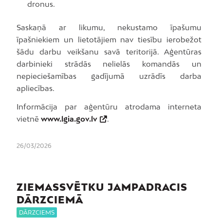
dronus.
Saskaņā ar likumu, nekustamo īpašumu
īpašniekiem un lietotājiem nav tiesību ierobežot
šādu darbu veikšanu savā teritorijā. Aģentūras
darbinieki strādās nelielās komandās un
nepieciešamības gadījumā uzrādīs darba
apliecības.
Informācija par aģentūru atrodama interneta
vietnē
www.lgia.gov.lv
.
26/03/2026
ZIEMASSVĒTKU JAMPADRACIS
DĀRZCIEMĀ
DĀRZCIEMS