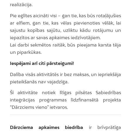
realizācija.
Pie eglītes aicināti visi – gan tie, kas būs rotaļājušies
ar elfiem, gan tie, kas vēlas pievienoties vēlāk, lai
sajustu kopības sajūtu, uzliktu kādu rotājumu un
iepazītos ar savas apkaimes iedzīvotājiem.
Lai darbi sekmētos raitāk, būs pieejama karsta tēja
un piparkūkas.
Iespējami arī citi pārsteigumi!
Dalība visās aktivitātēs ir bez maksas, un iepriekšēja
pieteikšanās nav vajadzīga.
Šī aktivitāte notiek Rīgas pilsētas Sabiedrības
integrācijas programmas līdzfinansētā projekta
“Dārzciems vieno” ietvaros.
Dārzciema apkaimes biedrība
ir brīvprātīga