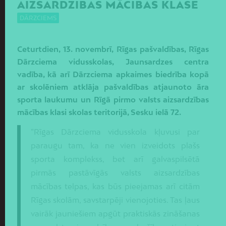
AIZSARDZĪBAS MĀCĪBAS KLASE
DĀRZCIEMS
Ceturtdien, 13. novembrī, Rīgas pašvaldības, Rīgas
Dārzciema vidusskolas, Jaunsardzes centra
vadība, kā arī Dārzciema apkaimes biedrība kopā
ar skolēniem atklāja pašvaldības atjaunoto āra
sporta laukumu un Rīgā pirmo valsts aizsardzības
mācības klasi skolas teritorijā, Sesku ielā 72.
“Rīgas Dārzciema vidusskola kļuvusi par
paraugu tam, ka ne vien izveidots plašs
sporta komplekss, bet arī galvaspilsētā
pirmās pastāvīgās valsts aizsardzības
mācības telpas, kas būs pieejamas arī citām
Rīgas skolām, savstarpēji vienojoties. Tas ļaus
vairāk jauniešiem apgūt praktiskās zināšanas