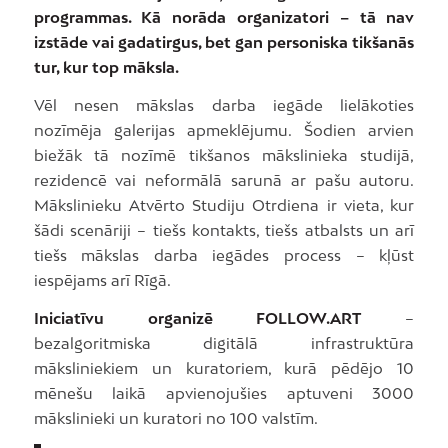
programmas. Kā norāda organizatori – tā nav
izstāde vai gadatirgus, bet gan personiska tikšanās
tur, kur top māksla.
Vēl nesen mākslas darba iegāde lielākoties
nozīmēja galerijas apmeklējumu. Šodien arvien
biežāk tā nozīmē tikšanos mākslinieka studijā,
rezidencē vai neformālā sarunā ar pašu autoru.
Mākslinieku Atvērto Studiju Otrdiena ir vieta, kur
šādi scenāriji – tiešs kontakts, tiešs atbalsts un arī
tiešs mākslas darba iegādes process – kļūst
iespējams arī Rīgā.
Iniciatīvu organizē FOLLOW.ART
–
bezalgoritmiska digitālā infrastruktūra
māksliniekiem un kuratoriem, kurā pēdējo 10
mēnešu laikā apvienojušies aptuveni 3000
mākslinieki un kuratori no 100 valstīm.