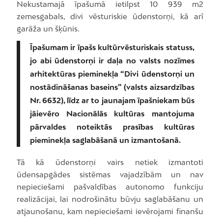
Nekustamajā īpašumā ietilpst 10 939 m2
zemesgabals, divi vēsturiskie ūdenstorņi, kā arī
garāža un šķūnis.
Īpašumam ir īpašs kultūrvēsturiskais statuss,
jo abi ūdenstorņi ir daļa no valsts nozīmes
arhitektūras pieminekļa “Divi ūdenstorņi un
nostādināšanas baseins” (valsts aizsardzības
Nr. 6632), līdz ar to jaunajam īpašniekam būs
jāievēro Nacionālās kultūras mantojuma
pārvaldes noteiktās prasības kultūras
pieminekļa saglabāšanā un izmantošanā.
Tā kā ūdenstorņi vairs netiek izmantoti
ūdensapgādes sistēmas vajadzībām un nav
nepieciešami pašvaldības autonomo funkciju
realizācijai, lai nodrošinātu būvju saglabāšanu un
atjaunošanu, kam nepieciešami ievērojami finanšu