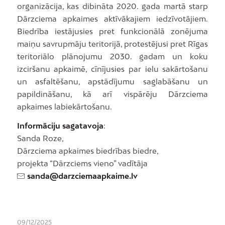
organizācija, kas dibināta 2020. gada martā starp
Dārzciema apkaimes aktīvākajiem iedzīvotājiem.
Biedrība iestājusies pret funkcionālā zonējuma
maiņu savrupmāju teritorijā, protestējusi pret Rīgas
teritoriālo plānojumu 2030. gadam un koku
izciršanu apkaimē, cīnījusies par ielu sakārtošanu
un asfaltēšanu, apstādījumu saglabāšanu un
papildināšanu, kā arī vispārēju Dārzciema
apkaimes labiekārtošanu.
Informāciju sagatavoja
:
Sanda Roze,
Dārzciema apkaimes biedrības biedre,
projekta “Dārzciems vieno” vadītāja
sanda@darzciemaapkaime.lv
09/12/2025