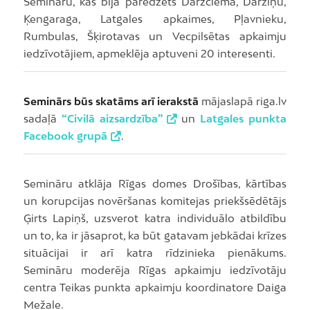
Semināru, kas bija paredzēts Dārzciema, Dārziņu,
Ķengaraga, Latgales apkaimes, Pļavnieku,
Rumbulas, Šķirotavas un Vecpilsētas apkaimju
iedzīvotājiem, apmeklēja aptuveni 20 interesenti.
Seminārs būs skatāms arī ierakstā
mājaslapā riga.lv
sadaļā
“Civilā aizsardzība”
un
Latgales punkta
Facebook grupā
.
Semināru atklāja Rīgas domes Drošības, kārtības
un korupcijas novēršanas komitejas priekšsēdētājs
Ģirts Lapiņš, uzsverot katra individuālo atbildību
un to, ka ir jāsaprot, ka būt gatavam jebkādai krīzes
situācijai ir arī katra rīdzinieka pienākums.
Semināru moderēja Rīgas apkaimju iedzīvotāju
centra Teikas punkta apkaimju koordinatore Daiga
Mežale.