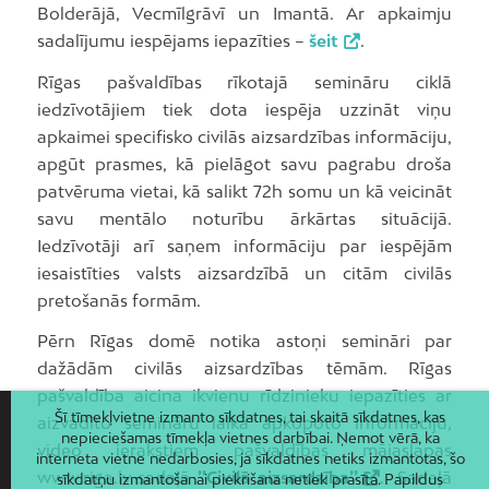
Bolderājā, Vecmīlgrāvī un Imantā. Ar apkaimju
sadalījumu iespējams iepazīties –
šeit
.
Rīgas pašvaldības rīkotajā semināru ciklā
iedzīvotājiem tiek dota iespēja uzzināt viņu
apkaimei specifisko civilās aizsardzības informāciju,
apgūt prasmes, kā pielāgot savu pagrabu droša
patvēruma vietai, kā salikt 72h somu un kā veicināt
savu mentālo noturību ārkārtas situācijā.
Iedzīvotāji arī saņem informāciju par iespējām
iesaistīties valsts aizsardzībā un citām civilās
pretošanās formām.
Pērn Rīgas domē notika astoņi semināri par
dažādām civilās aizsardzības tēmām. Rīgas
pašvaldība aicina ikvienu rīdzinieku iepazīties ar
Šī tīmekļvietne izmanto sīkdatnes, tai skaitā sīkdatnes, kas
aizvadīto semināru laikā apkopoto informāciju,
nepieciešamas tīmekļa vietnes darbībai. Ņemot vērā, ka
video ierakstiem pašvaldības mājaslapas
interneta vietne nedarbosies, ja sīkdatnes netiks izmantotas, šo
www.riga.lv sadaļā
’’Civilā aizsardzība’’
. Sadaļā
sīkdatņu izmantošanai piekrišana netiek prasīta. Papildus