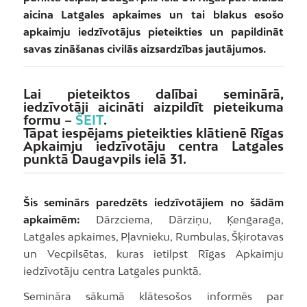
aicina Latgales apkaimes un tai blakus esošo
apkaimju iedzīvotājus pieteikties un papildināt
savas zināšanas civilās aizsardzības jautājumos.
Lai pieteiktos dalībai seminārā,
iedzīvotāji aicināti aizpildīt pieteikuma
formu –
ŠEIT
.
Tāpat iespējams pieteikties klātienē Rīgas
Apkaimju iedzīvotāju centra Latgales
punktā Daugavpils ielā 31.
Šis seminārs paredzēts iedzīvotājiem no šādām
apkaimēm:
Dārzciema, Dārziņu, Ķengaraga,
Latgales apkaimes, Pļavnieku, Rumbulas, Šķirotavas
un Vecpilsētas, kuras ietilpst Rīgas Apkaimju
iedzīvotāju centra Latgales punktā.
Semināra sākumā klātesošos informēs par