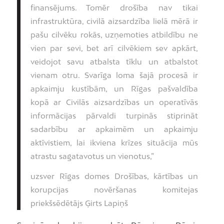
finansējums. Tomēr drošība nav tikai
infrastruktūra, civilā aizsardzība lielā mērā ir
pašu cilvēku rokās, uzņemoties atbildību ne
vien par sevi, bet arī cilvēkiem sev apkārt,
veidojot savu atbalsta tīklu un atbalstot
vienam otru. Svarīga loma šajā procesā ir
apkaimju kustībām, un Rīgas pašvaldība
kopā ar Civilās aizsardzības un operatīvās
informācijas pārvaldi turpinās stiprināt
sadarbību ar apkaimēm un apkaimju
aktīvistiem, lai ikviena krīzes situācija mūs
atrastu sagatavotus un vienotus,”
uzsver Rīgas domes Drošības, kārtības un
korupcijas novēršanas komitejas
priekšsēdētājs Ģirts Lapiņš