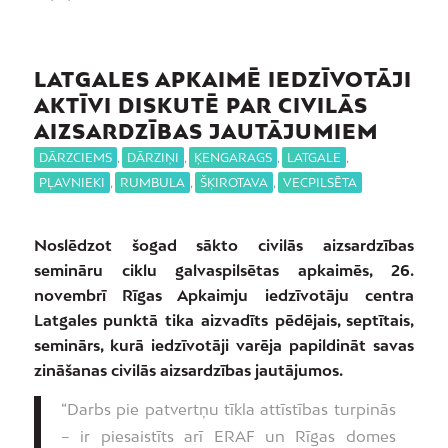
LATGALES APKAIMĒ IEDZĪVOTĀJI
AKTĪVI DISKUTĒ PAR CIVILĀS
AIZSARDZĪBAS JAUTĀJUMIEM
DĀRZCIEMS
,
DĀRZIŅI
,
ĶENGARAGS
,
LATGALE
,
PĻAVNIEKI
,
RUMBULA
,
ŠĶIROTAVA
,
VECPILSĒTA
Noslēdzot šogad sākto civilās aizsardzības
semināru ciklu galvaspilsētas apkaimēs, 26.
novembrī Rīgas Apkaimju iedzīvotāju centra
Latgales punktā tika aizvadīts pēdējais, septītais,
seminārs, kurā iedzīvotāji varēja papildināt savas
zināšanas civilās aizsardzības jautājumos.
“Darbs pie patvertņu tīkla attīstības turpinās
– ir piesaistīts arī ERAF un Rīgas domes