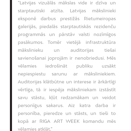
“Latvijas vizuālās mākslas vide ir dzīva un
starptautiski atzīta. Latvijas mākslinieki
eksponē darbus prestižās Rietumeiropas
galerijās, piedalās starptautiskās rezidenču
programmās un pārstāv valsti nozīmīgos
pasākumos. Tomēr vietējā infrastruktūra
mākslinieku un auditorijas tiešai
savienošanai joprojām ir nenobriedusi. Mēs
vēlamies iedrošināt publiku uzsākt
nepiespiestu sarunu ar māksliniekiem.
Auditorijas klātbūtne un interese ir ārkārtīgi
vērtīga, tā ir iespēja māksliniekam izstāstīt
savu stāstu, kļūt redzamākam un veidot
personīgus sakarus. Aiz katra darba ir
personība, pieredze un stāsts, un tieši to
kopā ar RIGA ART WEEK komandu mēs
vēlamies atklāt,”