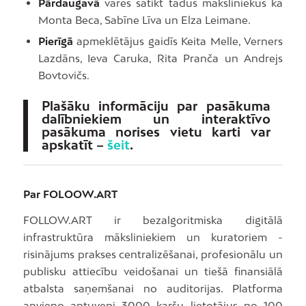
Pārdaugavā
varēs satikt tādus māksliniekus kā
Monta Beca, Sabīne Līva un Elza Leimane.
Pierīgā
apmeklētājus gaidīs Keita Melle, Verners
Lazdāns, Ieva Caruka, Rita Pranča un Andrejs
Bovtovičs.
Plašāku informāciju par pasākuma
dalībniekiem un interaktīvo
pasākuma norises vietu karti var
apskatīt –
šeit
.
Par FOLOOW.ART
FOLLOW.ART ir bezalgoritmiska digitālā
infrastruktūra māksliniekiem un kuratoriem -
risinājums prakses centralizēšanai, profesionālu un
publisku attiecību veidošanai un tiešā finansiālā
atbalsta saņemšanai no auditorijas. Platforma
apvieno aptuveni 3000 karšu lietotājus no 100