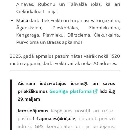
Ainavas, Rubeņu un Tālivalža ielās, kā arī
Čiekurkalna 1. līnijā.
Maijā
darbi tiek veikti un turpināsies Torņakalna,
Āgenskalna, Pleskodāles, Ziepniekkalna,
Ķengaraga, Pļavnieku, Dārzciema, Čiekurkalna,
Purvciema un Brasas apkaimēs.
2025. gadā apmales pazeminātas vairāk nekā 1520
metru apjomā, darbi veikti vairāk nekā 70 adresēs.
Aicinām iedzīvotājus iesniegt arī savus
priekšlikumus
GeoRīga platformā
līdz š.g
29.maijam
Ierosinājumus
iespējams nosūtīt arī uz e-
pastu:
apmales@riga.lv
, norādot precīzu
adresi, GPS koordinātas un, ja iespējams,