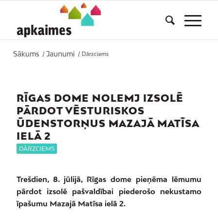
Sākums
Jaunumi
/
/
Dārzciems
RĪGAS DOME NOLEMJ IZSOLĒ
PĀRDOT VĒSTURISKOS
ŪDENSTORŅUS MAZAJĀ MATĪSA
IELĀ 2
DĀRZCIEMS
Trešdien, 8. jūlijā, Rīgas dome pieņēma lēmumu
pārdot izsolē pašvaldībai piederošo nekustamo
īpašumu Mazajā Matīsa ielā 2.