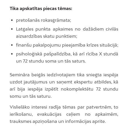
Tika apskatītas piecas tēmas:
pretošanās rokasgrāmata;
Latgales punkta apkaimes no dažādiem civilās
aizsardzības skatu punktiem;
finanšu pakalpojumu pieejamība krīzes situācijā;
psiholoģiskā pašpalīdzība, kā arī rīcība X stundā
un 72 stundu soma un tās saturs.
Semināra beigās iedzīvotajiem tika sniegta iespēja
uzdot jautājumus un saņemt ekspertu atbildes, kā
arī bija iespēja izpētīt nokomplektētu 72 stundu
somu un tās saturu.
Vislielāko interesi radīja tēmas par patvertnēm, to
ierīkošanu, evakuācijas ceļiem no apkaimēm,
trauksmes apziņošana un informācijas aprite.