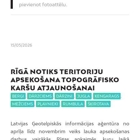
pievienot fotoattēlu.
15/05/2026
RĪGĀ NOTIKS TERITORIJU
APSEKOŠANA TOPOGRĀFISKO
KARŠU ATJAUNOŠANAI
BERĢI
,
DĀRZCIEMS
,
DĀRZIŅI
,
JUGLA
,
ĶENGARAGS
,
MEŽCIEMS
,
PĻAVNIEKI
,
RUMBULA
,
ŠĶIROTAVA
Latvijas Ģeotelpiskās informācijas aģentūra no
aprīļa līdz novembrim veiks lauka apsekošanas
darbus vairākās Rīgas apkaimēs, kuru laikā