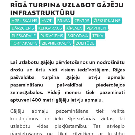
RĪGĀ TURPINA UZLABOT GĀJĒJU
INFRASTRUKTŪRU
ĀGENSKALNS
,
AVOTI
,
BRASA
,
CENTRS
,
ČIEKURKALNS
,
DĀRZCIEMS
,
ĶENGARAGS
,
ĶĪPSALA
,
PĻAVNIEKI
,
PLESKODĀLE
,
PURVCIEMS
,
ŠĶIROTAVA
,
TEIKA
,
TORŅAKALNS
,
ZIEPNIEKKALNS
,
ZOLITŪDE
Lai uzlabotu gājēju pārvietošanos un nodrošinātu
drošu un ērtu vidi visiem iedzīvotājiem, Rīgas
pašvaldība turpina gājēju ietvju apmaļu
pazemināšanu pašvaldībai piederošajos
zemesgabalos. Vidēji mēnesī tiek pazemināti
aptuveni 400 metri gājēju ietvju apmaļu.
Gājēju apmaļu pazemināšana tiek veikta
krustojumos un ielu šķērsošanas vietās, lai
uzlabotu vides piekļūstamību. Tas atvieglo
pārvietošanos ne tikai cilvēkiem ar kustību