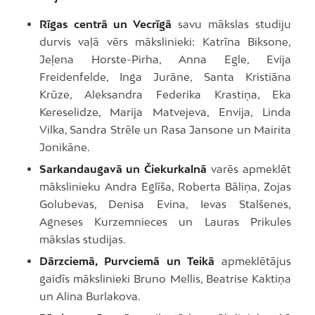
Rīgas centrā un Vecrīgā
savu mākslas studiju
durvis vaļā vērs mākslinieki: Katrīna Biksone,
Jeļena Horste-Pirha, Anna Egle, Evija
Freidenfelde, Inga Jurāne, Santa Kristiāna
Krūze, Aleksandra Federika Krastiņa, Eka
Kereselidze, Marija Matvejeva, Envija, Linda
Vilka, Sandra Strēle un Rasa Jansone un Mairita
Jonikāne.
Sarkandaugavā un Čiekurkalnā
varēs apmeklēt
mākslinieku Andra Eglīša, Roberta Bāliņa, Zojas
Golubevas, Denisa Evina, Ievas Stalšenes,
Agneses Kurzemnieces un Lauras Prikules
mākslas studijas.
Dārzciemā, Purvciemā un Teikā
apmeklētājus
gaidīs mākslinieki Bruno Mellis, Beatrise Kaktiņa
un Alina Burlakova.