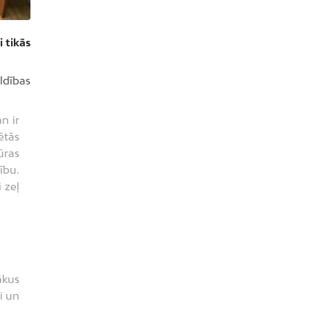
 tikās
ldības
n ir
ētās
ūras
ību.
 zeļ
ākus
i un