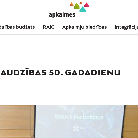
dalības budžets
RAIC
Apkaimju biedrības
Integrācij
RAUDZĪBAS 50. GADADIENU