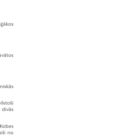
īgākos
dāvātos
niskās
lstoši
 divās
 Kobes
eši no