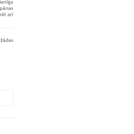
rienīga
apānas
ēt arī
dažādas