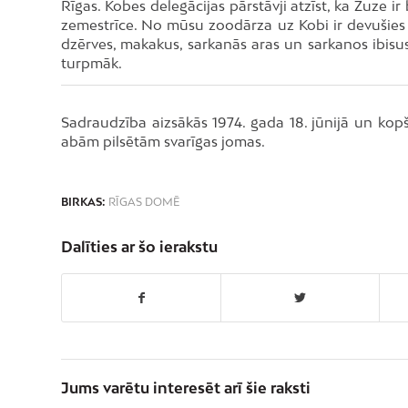
Rīgas. Kobes delegācijas pārstāvji atzīst, ka Zuze ir
zemestrīce. No mūsu zoodārza uz Kobi ir devušies a
dzērves, makakus, sarkanās aras un sarkanos ibisu
turpmāk.
Sadraudzība aizsākās 1974. gada 18. jūnijā un kopš t
abām pilsētām svarīgas jomas.
BIRKAS:
RĪGAS DOMĒ
Dalīties ar šo ierakstu
Jums varētu interesēt arī šie raksti