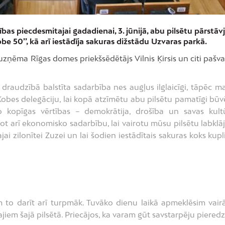
s piecdesmitajai gadadienai, 3. jūnijā, abu pilsētu pārstāvji
obe 50’’, kā arī iestādīja sakuras dižstādu Uzvaras parkā.
ņēma Rīgas domes priekšsēdētājs Vilnis Ķirsis un citi pašva
 draudzībā balstīta sadarbība nes augļus ilglaicīgi, tāpēc ma
 Kobes delegāciju, lai kopā atzīmētu abu pilsētu pamatīgi būv
 kopīgas vērtības – demokrātija, drošība un savas kult
t arī ekonomisko sadarbību, lai vairotu mūsu pilsētu labklāj
i zilonītei Zuzei un lai šodien iestādītais sakuras koks kupli
 to darīt arī turpmāk. Tuvāko dienu laikā apmeklēsim vair
iem šajā pilsētā. Priecājos, ka varam gūt savstarpēju pieredz