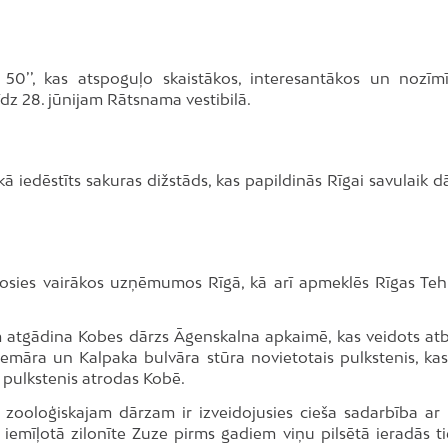
e 50’’, kas atspoguļo skaistākos, interesantākos un nozīm
dz 28. jūnijam Rātsnama vestibilā.
kā iedēstīts sakuras dižstāds, kas papildinās Rīgai savulaik 
sosies vairākos uzņēmumos Rīgā, kā arī apmeklēs Rīgas Teh
m atgādina Kobes dārzs Āgenskalna apkaimē, kas veidots atbi
demāra un Kalpaka bulvāra stūra novietotais pulkstenis, kas
s pulkstenis atrodas Kobē.
 zooloģiskajam dārzam ir izveidojusies cieša sadarbība ar
 iemīļotā zilonīte Zuze pirms gadiem viņu pilsētā ieradās ti