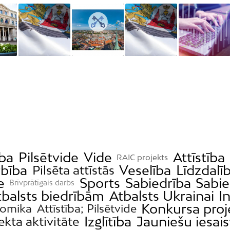
ība
Pilsētvide
Vide
Attīstība
RAIC projekts
bība
Veselība
Līdzdalī
Pilsēta attīstās
e
Sports
Sabiedrība
Sabie
Brīvprātīgais darbs
tbalsts biedrībām
Atbalsts Ukrainai
I
Konkursa proj
omika
Attīstība; Pilsētvide
Izglītība
Jauniešu iesais
ekta aktivitāte