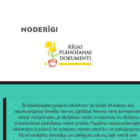
NODERĪGI
Šī tīmekļvietne izmanto sīkdatnes, tai skaitā sīkdatnes, kas
apkaimes@riga.lv
nepieciešamas tīmekļa vietnes darbībai. Ņemot vērā, ka internet
vietne nedarbosies, ja sīkdatnes netiks izmantotas, šo sīkdatņu
izmantošanai piekrišana netiek prasīta. Papildus nepieciešamaj
sīkdatnēm (cookies), lai uzlabotu vietnes darbību un pakalpojumu
kā arī analizētu lietotājus un pielāgotu saturu, šajā vietnē tiek