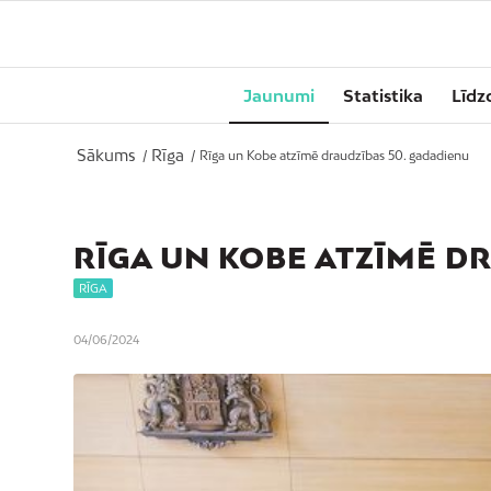
Jaunumi
Statistika
Līdz
Sākums
Rīga
/
/
Rīga un Kobe atzīmē draudzības 50. gadadienu
RĪGA UN KOBE ATZĪMĒ D
RĪGA
04/06/2024