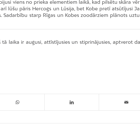
 bijusi viens no prieka elementiem laikā, kad pilsētu skāra vē
rī lūšu pāris Hercogs un Lūsija, bet Kobe pretī atsūtījusi J
s. Sadarbību starp Rīgas un Kobes zoodārziem plānots uztur
ā laika ir augusi, attīstījusies un stiprinājusies, aptverot 