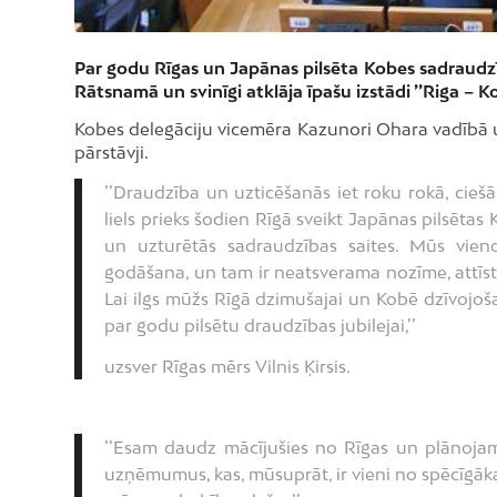
Par godu Rīgas un Japānas pilsēta Kobes sadraudzība
Rātsnamā un svinīgi atklāja īpašu izstādi ’’Riga – K
Kobes delegāciju vicemēra Kazunori Ohara vadībā uz
pārstāvji.
’’Draudzība un uzticēšanās iet roku rokā, ciešā
liels prieks šodien Rīgā sveikt Japānas pilsētas
un uzturētās sadraudzības saites. Mūs vieno
godāšana, un tam ir neatsverama nozīme, attīsto
Lai ilgs mūžs Rīgā dzimušajai un Kobē dzīvojošaja
par godu pilsētu draudzības jubilejai,’’
uzsver Rīgas mērs Vilnis Ķirsis.
’’Esam daudz mācījušies no Rīgas un plānojam
uzņēmumus, kas, mūsuprāt, ir vieni no spēcīgākaj