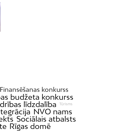
Finansēšanas konkurss
bas budžeta konkurss
drības līdzdalība
Tūrisms
ntegrācija
NVO nams
ekts
Sociālais atbalsts
te
Rīgas domē