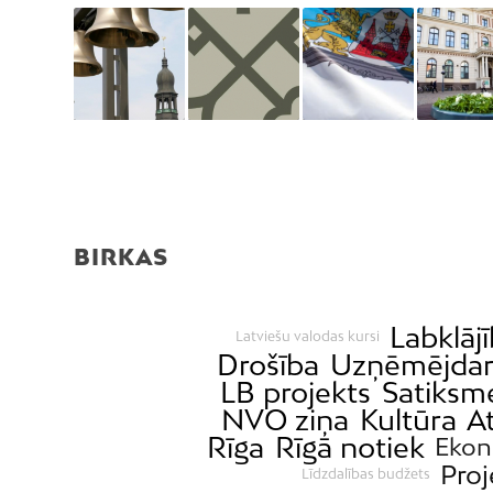
BIRKAS
Labklāj
Latviešu valodas kursi
Drošība
Uzņēmējdar
LB projekts
Satiksm
NVO ziņa
Kultūra
A
Rīga
Rīgā notiek
Ekon
Proj
Līdzdalības budžets