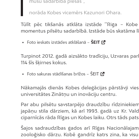
mūsu sadarbība plešas’’,
norāda Kobes vicemērs Kazunori Ohara.
Tūlīt pēc tikšanās atklāta izstāde ’’Riga – Kob
momentus pilsētu sadarbībā. Izstāde būs skatāma lī
Foto ieskats izstādes atklāšanā –
ŠEIT
Turpinot 2012. gadā aizsākto tradīciju, Uzvaras par
114 šīs šķirnes kokus.
Foto sakuras stādīšanas brīžos –
ŠEIT
Nākamajās dienās Kobes delegācijas pārstāvji vie
universitātes Zinātņu un inovāciju centru.
Par abu pilsētu savstarpējo draudzību rīdziniekie
japāņu stila dārziem, kā arī 1993. gadā uz Kr. Val
ciparnīcās rāda Rīgas un Kobes laiku. Otrs tāds pat
Šajos sadraudzības gados arī Rīgas Nacionālajam
zooloģisko dārzu. Kobē gandrīz katrs zina, ka visu