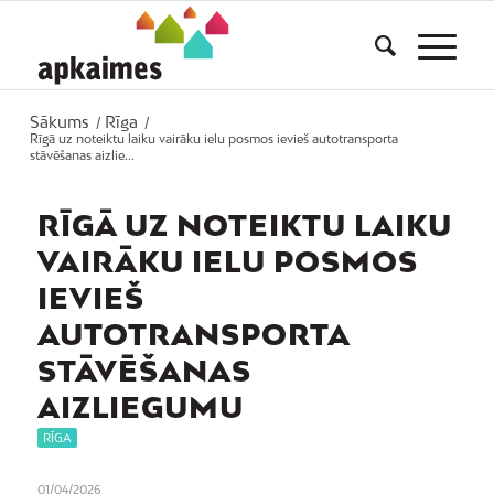
Sākums
Rīga
/
/
Rīgā uz noteiktu laiku vairāku ielu posmos ievieš autotransporta
stāvēšanas aizlie...
RĪGĀ UZ NOTEIKTU LAIKU
VAIRĀKU IELU POSMOS
IEVIEŠ
AUTOTRANSPORTA
STĀVĒŠANAS
AIZLIEGUMU
RĪGA
01/04/2026