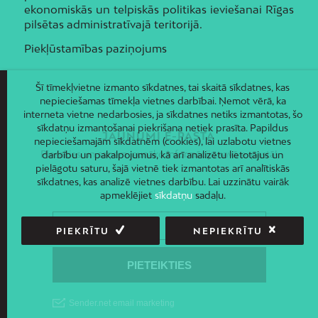
ekonomiskās un telpiskās politikas ieviešanai Rīgas
pilsētas administratīvajā teritorijā.
Piekļūstamības paziņojums
Šī tīmekļvietne izmanto sīkdatnes, tai skaitā sīkdatnes, kas
nepieciešamas tīmekļa vietnes darbībai. Ņemot vērā, ka
interneta vietne nedarbosies, ja sīkdatnes netiks izmantotas, šo
sīkdatņu izmantošanai piekrišana netiek prasīta. Papildus
JAUNUMI E-PASTĀ
nepieciešamajām sīkdatnēm (cookies), lai uzlabotu vietnes
Piesakies un saņem jaunāko informāciju savā e-pastā!
darbību un pakalpojumus, kā arī analizētu lietotājus un
pielāgotu saturu, šajā vietnē tiek izmantotas arī analītiskās
sīkdatnes, kas analizē vietnes darbību. Lai uzzinātu vairāk
apmeklējiet
sīkdatņu
sadaļu.
PIEKRĪTU
NEPIEKRĪTU