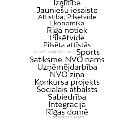
Izglītība
Jauniešu iesaiste
Attīstība; Pilsētvide
Ekonomika
Rīgā notiek
Pilsētvide
Pilsēta attīstās
Sports
Latviešu valodas kursi
Satiksme
NVO nams
Uzņēmējdarbība
NVO ziņa
Konkursa projekts
Sociālais atbalsts
Sabiedrība
Integrācija
Rīgas domē
Līdzdalības budžets