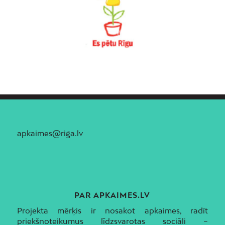
apkaimes@riga.lv
PAR APKAIMES.LV
Projekta mērķis ir nosakot apkaimes, radīt
priekšnoteikumus līdzsvarotas sociāli –