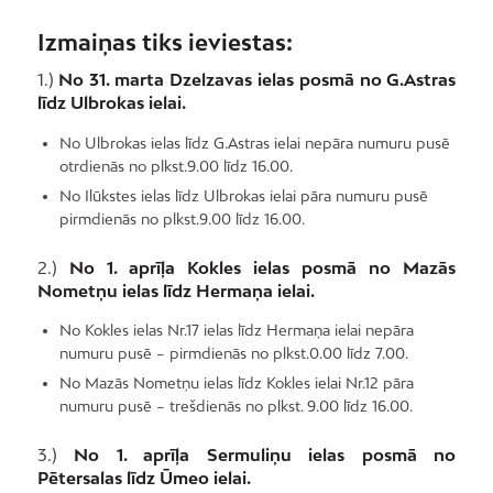
Izmaiņas tiks ieviestas:
1.)
No 31. marta Dzelzavas ielas posmā no G.Astras
līdz Ulbrokas ielai.
No Ulbrokas ielas līdz G.Astras ielai nepāra numuru pusē
otrdienās no plkst.9.00 līdz 16.00.
No Ilūkstes ielas līdz Ulbrokas ielai pāra numuru pusē
pirmdienās no plkst.9.00 līdz 16.00.
2.)
No 1. aprīļa Kokles ielas posmā no Mazās
Nometņu ielas līdz Hermaņa ielai.
No Kokles ielas Nr.17 ielas līdz Hermaņa ielai nepāra
numuru pusē – pirmdienās no plkst.0.00 līdz 7.00.
No Mazās Nometņu ielas līdz Kokles ielai Nr.12 pāra
numuru pusē – trešdienās no plkst. 9.00 līdz 16.00.
3.)
No 1. aprīļa Sermuliņu ielas posmā no
Pētersalas līdz Ūmeo ielai.