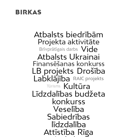
BIRKAS
Atbalsts biedrībām
Projekta aktivitāte
Vide
Brīvprātīgais darbs
Atbalsts Ukrainai
Finansēšanas konkurss
LB projekts
Drošība
Labklājība
RAIC projekts
Kultūra
Tūrisms
Līdzdalības budžeta
konkurss
Veselība
Sabiedrības
līdzdalība
Attīstība
Rīga