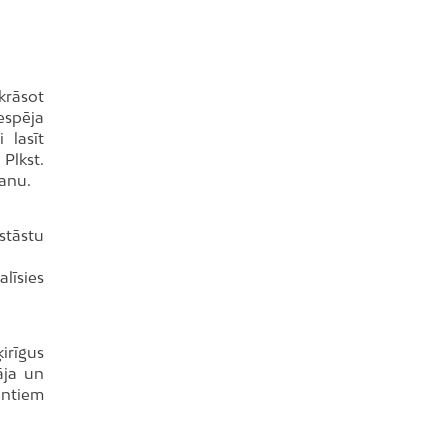
krāsot
espēja
 lasīt
Plkst.
šanu.
stāstu
līsies
irīgus
āja un
entiem