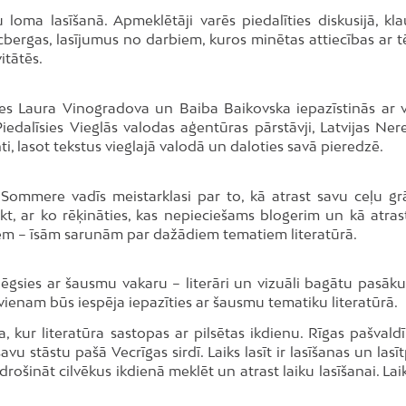
oma lasīšanā. Apmeklētāji varēs piedalīties diskusijā, klau
cbergas, lasījumus no darbiem, kuros minētas attiecības ar t
itātēs.
es Laura Vinogradova un Baiba Baikovska iepazīstinās ar v
iedalīsies Vieglās valodas aģentūras pārstāvji, Latvijas Ner
enti, lasot tekstus vieglajā valodā un daloties savā pieredzē.
 Sommere vadīs meistarklasi par to, kā atrast savu ceļu g
t, ar ko rēķināties, kas nepieciešams blogerim un kā atras
ņiem – īsām sarunām par dažādiem tematiem literatūrā.
gsies ar šausmu vakaru – literāri un vizuāli bagātu pasāk
enam būs iespēja iepazīties ar šausmu tematiku literatūrā.
a, kur literatūra sastopas ar pilsētas ikdienu. Rīgas pašvald
vu stāstu pašā Vecrīgas sirdī. Laiks lasīt ir lasīšanas un lasī
drošināt cilvēkus ikdienā meklēt un atrast laiku lasīšanai. Laik