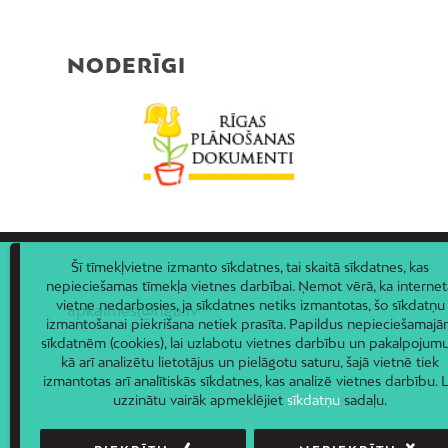
NODERĪGI
Šī tīmekļvietne izmanto sīkdatnes, tai skaitā sīkdatnes, kas
nepieciešamas tīmekļa vietnes darbībai. Ņemot vērā, ka internet
vietne nedarbosies, ja sīkdatnes netiks izmantotas, šo sīkdatņu
apkaimes@riga.lv
izmantošanai piekrišana netiek prasīta. Papildus nepieciešamaj
sīkdatnēm (cookies), lai uzlabotu vietnes darbību un pakalpojumu
kā arī analizētu lietotājus un pielāgotu saturu, šajā vietnē tiek
izmantotas arī analītiskās sīkdatnes, kas analizē vietnes darbību. L
uzzinātu vairāk apmeklējiet
sīkdatņu
sadaļu.