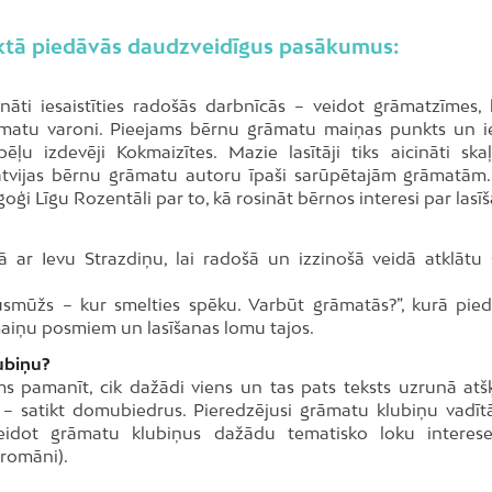
jektā piedāvās daudzveidīgus pasākumus:
ināti iesaistīties radošās darbnīcās – veidot grāmatzīmes, 
rāmatu varoni. Pieejams bērnu grāmatu maiņas punkts un i
ļu izdevēji Kokmaizītes. Mazie lasītāji tiks aicināti skaļi
vijas bērnu grāmatu autoru īpaši sarūpētajām grāmatām. 
i Līgu Rozentāli par to, kā rosināt bērnos interesi par lasī
 ar Ievu Strazdiņu, lai radošā un izzinošā veidā atklātu 
smūžs – kur smelties spēku. Varbūt grāmatās?”, kurā pieda
ārmaiņu posmiem un lasīšanas lomu tajos.
lubiņu?
ams pamanīt, cik dažādi viens un tas pats teksts uzrunā atšķ
ī – satikt domubiedrus. Pieredzējusi grāmatu klubiņu vadīt
veidot grāmatu klubiņus dažādu tematisko loku interes
vromāni).