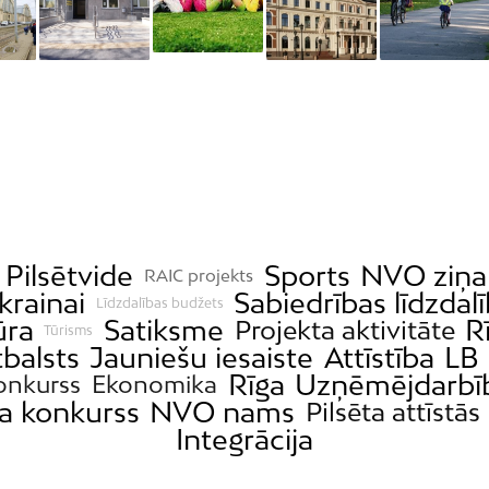
Pilsētvide
Sports
NVO ziņa
RAIC projekts
krainai
Sabiedrības līdzdal
Līdzdalības budžets
ūra
Satiksme
R
Projekta aktivitāte
Tūrisms
tbalsts
Jauniešu iesaiste
Attīstība
LB 
Rīga
Uzņēmējdarbī
onkurss
Ekonomika
ta konkurss
NVO nams
Pilsēta attīstās
Integrācija