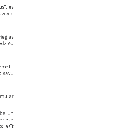
sīties
ēviem,
ieglās
edzīgo
rāmatu
t savu
umu ar
ība un
tprieka
s lasīt