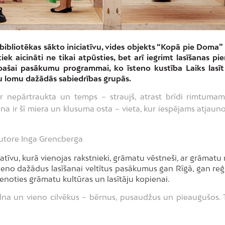
 bibliotēkas sākto iniciatīvu, vides objekts “Kopā pie Doma
iek aicināti ne tikai atpūsties, bet arī iegrimt lasīšanas pi
pašai pasākumu programmai, ko īsteno kustība Laiks lasīt
tu lomu dažādās sabiedrības grupās.
ir nepārtraukta un temps – straujš, atrast brīdi rimtuma
ana ir šī miera un klusuma osta – vieta, kur iespējams atjauno
 autore Inga Grencberga
ciatīvu, kurā vienojas rakstnieki, grāmatu vēstneši, ar grāmatu
 apvieno dažādus lasīšanai veltītus pasākumus gan Rīgā, gan re
ienoties grāmatu kultūras un lasītāju kopienai.
pilna un vieno cilvēkus – bērnus, pusaudžus un pieaugušos. T