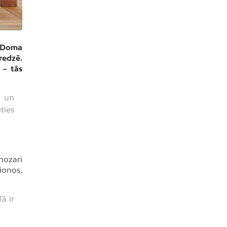
” Doma
eredzē.
 – tās
m un
ties
 nozari
ģionos,
ā ir