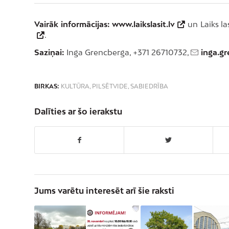
Vairāk informācijas:
www.laikslasit.lv
un Laiks la
.
Saziņai:
Inga Grencberga, +371 26710732,
inga.g
BIRKAS:
KULTŪRA
,
PILSĒTVIDE
,
SABIEDRĪBA
Dalīties ar šo ierakstu
Jums varētu interesēt arī šie raksti