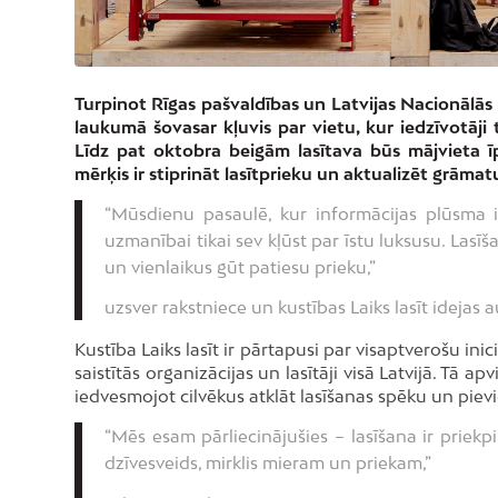
Turpinot Rīgas pašvaldības un Latvijas Nacionālās
laukumā šovasar kļuvis par vietu, kur iedzīvotāji t
Līdz pat oktobra beigām lasītava būs mājvieta ī
mērķis ir stiprināt lasītprieku un aktualizēt grāma
“Mūsdienu pasaulē, kur informācijas plūsma 
uzmanībai tikai sev kļūst par īstu luksusu. Lasīš
un vienlaikus gūt patiesu prieku,”
uzsver rakstniece un kustības Laiks lasīt idejas
Kustība Laiks lasīt ir pārtapusi par visaptverošu ini
saistītās organizācijas un lasītāji visā Latvijā. Tā
iedvesmojot cilvēkus atklāt lasīšanas spēku un piev
“Mēs esam pārliecinājušies – lasīšana ir priek
dzīvesveids, mirklis mieram un priekam,”