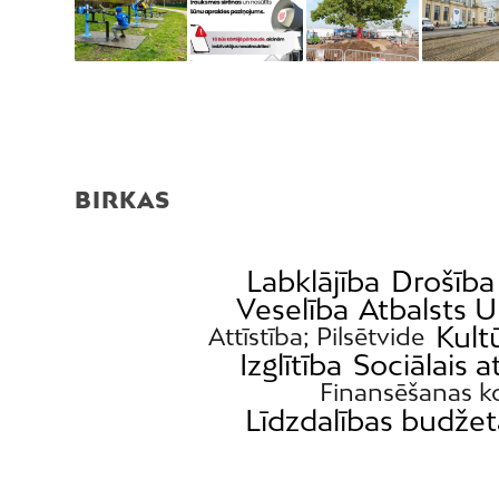
BIRKAS
Labklājība
Drošība
Veselība
Atbalsts U
Kult
Attīstība; Pilsētvide
Izglītība
Sociālais a
Finansēšanas k
Līdzdalības budže