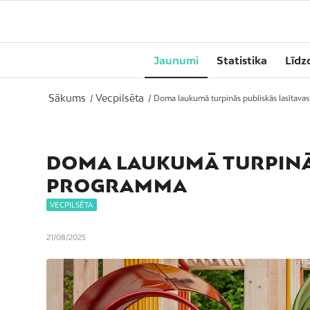
Jaunumi
Statistika
Līdz
Sākums
Vecpilsēta
/
/
Doma laukumā turpinās publiskās lasītava
DOMA LAUKUMĀ TURPINĀS
PROGRAMMA
VECPILSĒTA
21/08/2025