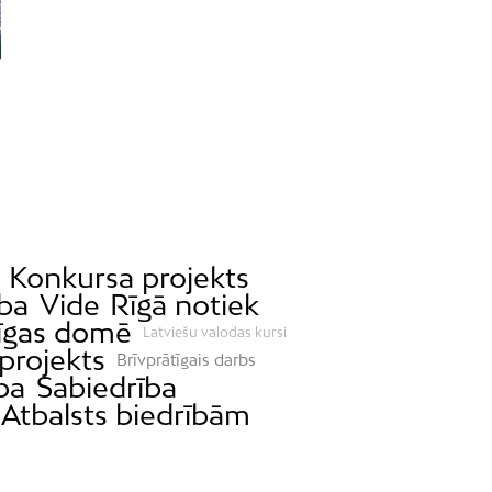
Konkursa projekts
ība
Vide
Rīgā notiek
īgas domē
Latviešu valodas kursi
projekts
Brīvprātīgais darbs
ba
Sabiedrība
Atbalsts biedrībām