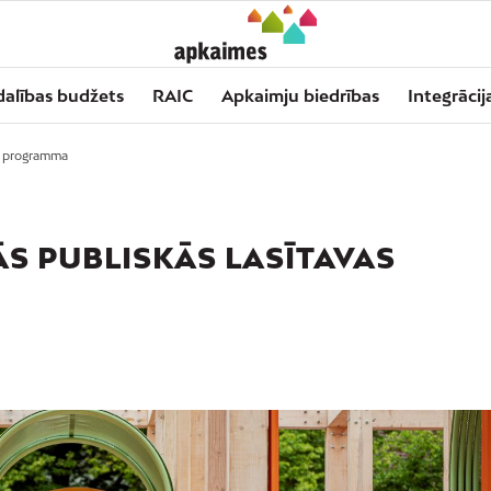
dalības budžets
RAIC
Apkaimju biedrības
Integrācij
s programma
 PUBLISKĀS LASĪTAVAS