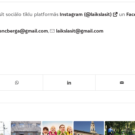
sīt sociālo tīklu platformās
Instagram (@laikslasit)
un
Fac
rencberga@gmail.com
,
laikslasit@gmail.com