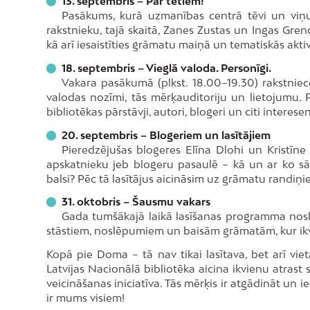
13. septembris – Par tētiem!
Pasākums, kurā uzmanības centrā tēvi un viņu l
rakstnieku, tajā skaitā, Zanes Zustas un Ingas Gren
kā arī iesaistīties grāmatu maiņā un tematiskās aktiv
18. septembris – Vieglā valoda. Personīgi.
Vakara pasākumā (plkst. 18.00–19.30) rakstniec
valodas nozīmi, tās mērķauditoriju un lietojumu. P
bibliotēkas pārstāvji, autori, blogeri un citi interes
20. septembris – Blogeriem un lasītājiem
Pieredzējušas blogeres Elīna Dlohi un Kristīne
apskatnieku jeb blogeru pasaulē – kā un ar ko sāk
balsi? Pēc tā lasītājus aicināsim uz grāmatu randi
31. oktobris – Šausmu vakars
Gada tumšākajā laikā lasīšanas programma noslē
stāstiem, noslēpumiem un baisām grāmatām, kur ikvi
Kopā pie Doma – tā nav tikai lasītava, bet arī viet
Latvijas Nacionālā bibliotēka aicina ikvienu atrast sa
veicināšanas iniciatīva. Tās mērķis ir atgādināt un ie
ir mums visiem!