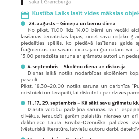
saka I. Grencberga
Kustība Laiks lasīt vides mākslas ob
23. augusts – Ģimeņu un bērnu diena
No plkst. 11.00 līdz 14.00 bērni un vecāki aic
lasīšanas tematiskās lapas, zīmēt savu mīļāko g
piedalīties spēlēs, ko piedāvā lasīšanas galda spē
fragmentus no savām mīļākajām grāmatām vai Lat
13.00 paredzēta saruna ar grāmatu autori un pedagoģ
4. septembris – Skolēnu diena un diskusija
Dienas laikā notiks nodarbības skolēniem kopā
pasauli.
Plkst. 18.30–20.00 notiks saruna un darbnīca “Pu
rakstnieki un terapeiti, lai diskutētu par dzīves p
11., 17., 29. septembris – Kā sākt savu grāmatu k
Izlasītā vērtību padziļina sarunas. Tā ir iespēj
cilvēkus, ieraudzīt garām palaistās nianses un ar
dalībniece Laura Brīvība-Dzenuška palīdzēs iz
(vēsturiskā literatūra, latviešu autoru darbi, detektī