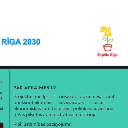
a
PAR APKAIMES.LV
ām
Projekta mērķis ir nosakot apkaimes, radīt
s,
priekšnoteikumus līdzsvarotas sociāli –
ekonomiskās un telpiskās politikas ieviešanai
ai
Rīgas pilsētas administratīvajā teritorijā.
Piekļūstamības paziņojums