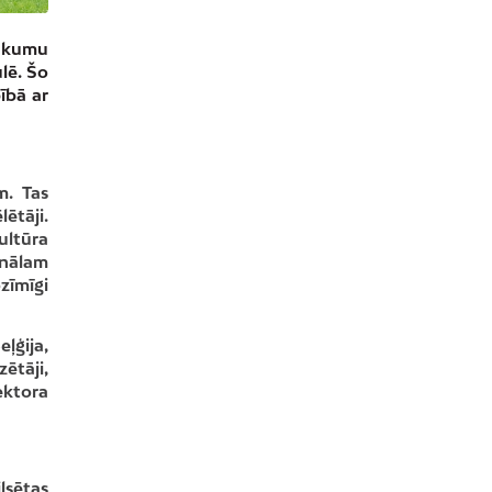
sākumu
lē. Šo
ībā ar
m. Tas
ētāji.
ultūra
inālam
zīmīgi
ļģija,
zētāji,
sektora
lsētas