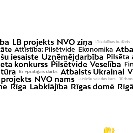
ība
LB projekts
NVO ziņa
Līdzdalības budžets
Atba
tāte
Attīstība; Pilsētvide
Ekonomika
šu iesaiste
Uzņēmējdarbība
Pilsēta 
žeta konkurss
Pilsētvide
Veselība
Fi
ltūra
Atbalsts Ukrainai
V
Brīvprātīgais darbs
projekts
NVO nams
Latviešu valodas kursi
Tūrisms
me
Rīga
Labklājība
Rīgas domē
Rīgā