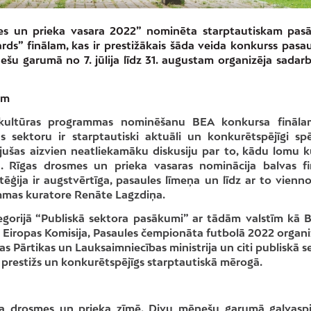
mes un prieka vasara 2022” nominēta starptautiskam pa
rds
” finālam, kas ir prestižākais šāda veida konkurss pasau
u garumā no 7. jūlija līdz 31. augustam organizēja sadarb
em
 kultūras programmas nominēšanu BEA konkursa fināla
s sektoru ir starptautiski aktuāli un konkurētspējīgi spēl
ājušas aizvien neatliekamāku diskusiju par to, kādu lomu k
ā. Rīgas drosmes un prieka vasaras nominācija balvas f
tēģija ir augstvērtīga, pasaules līmeņa un līdz ar to vienno
ammas kuratore Renāte Lagzdiņa.
egorijā “Publiskā sektora pasākumi” ar tādām valstīm kā Be
 ir Eiropas Komisija, Pasaules čempionāta futbolā 2022 organi
ijas Pārtikas un Lauksaimniecības ministrija un citi publiskā 
īdz prestižs un konkurētspējīgs starptautiskā mērogā.
ja drosmes un prieka zīmē. Divu mēnešu garumā galvaspi