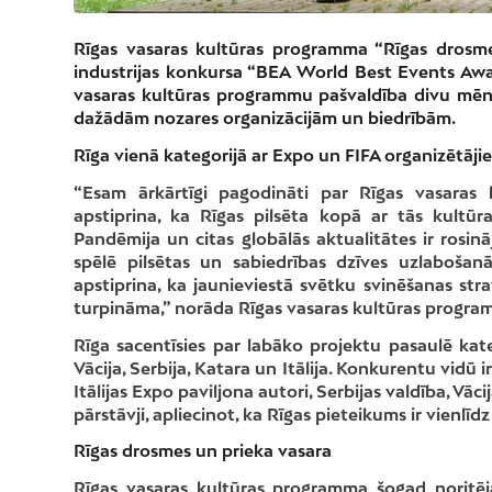
Rīgas vasaras kultūras programma “Rīgas dros
industrijas konkursa “BEA
World
Best
Events
Awa
vasaras kultūras programmu pašvaldība divu mēneš
dažādām nozares organizācijām un biedrībām.
Rīga vienā kategorijā ar Expo un FIFA organizētāji
“Esam ārkārtīgi pagodināti par Rīgas vasaras
apstiprina, ka Rīgas pilsēta kopā ar tās kultūra
Pandēmija un citas globālās aktualitātes ir rosin
spēlē pilsētas un sabiedrības dzīves uzlabošan
apstiprina, ka jaunieviestā svētku svinēšanas stra
turpināma,” norāda Rīgas vasaras kultūras progr
Rīga sacentīsies par labāko projektu pasaulē kat
Vācija, Serbija, Katara un Itālija. Konkurentu vidū
Itālijas Expo paviljona autori, Serbijas valdība, Vāc
pārstāvji, apliecinot, ka Rīgas pieteikums ir vienl
Rīgas drosmes un prieka vasara
Rīgas vasaras kultūras programma šogad noritē