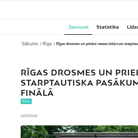
Jaunumi
Statistika
Līdz
Sākums
Rīga
/
/
Rīgas drosmes un prieka vasara iekļuvusi starptau
RĪGAS DROSMES UN PRIE
STARPTAUTISKA PASĀKU
FINĀLĀ
RĪGA
21/11/2022