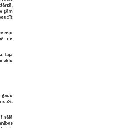
dārzā,
beigām
baudīt
kaimju
emā un
. Tajā
mieklu
u gadu
ms 24.
finālā
enības