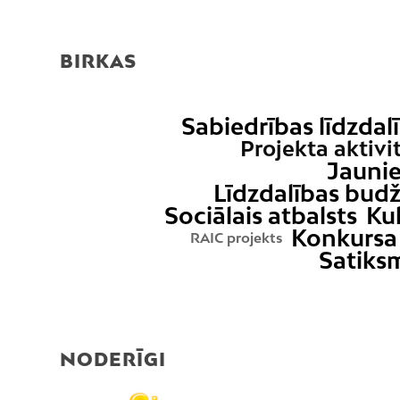
BIRKAS
Sabiedrības līdzdal
Projekta aktivi
Jaunie
Līdzdalības bud
Sociālais atbalsts
Ku
Konkursa 
RAIC projekts
Satiks
NODERĪGI