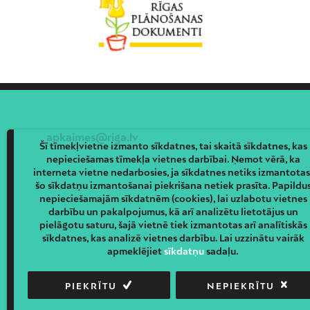
apkaimes@riga.lv
Šī tīmekļvietne izmanto sīkdatnes, tai skaitā sīkdatnes, kas
nepieciešamas tīmekļa vietnes darbībai. Ņemot vērā, ka
interneta vietne nedarbosies, ja sīkdatnes netiks izmantotas
šo sīkdatņu izmantošanai piekrišana netiek prasīta. Papildu
nepieciešamajām sīkdatnēm (cookies), lai uzlabotu vietnes
darbību un pakalpojumus, kā arī analizētu lietotājus un
pielāgotu saturu, šajā vietnē tiek izmantotas arī analītiskās
sīkdatnes, kas analizē vietnes darbību. Lai uzzinātu vairāk
apmeklējiet
sīkdatņu
sadaļu.
PIEKRĪTU
NEPIEKRĪTU