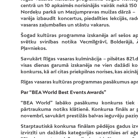
centrā un 10 apkaimēs norisinājās vairāk nekā 150
Nordeķu parkā un Mazjumpravas muižas dārzā – ikvi
varēja izbaudīt koncertus, piedalīties lekcijās, 
vasaras zaļumballes un stāstu vakarus.
Šogad kultūras programma izskanēja arī sešos ap
svētku svinības notika Vecmīlgrāvī, Bolderājā
Pļavniekos.
Savukārt Rīgas vasaras kulminācija – pilsētas 821.
visas dienas garumā izskanēja ne vien dažādi ko
konkurss, kā arī citas priekpilnas norises, kas aici
Rīgas vasaras kultūras programmas pasākumus apme
Par “BEA World Best Events Awards”
“BEA World” labāko pasākumu konkurss tiek d
pārtraukuma notiks klātienē. Konkursa fināls ar 
novembrī, savukārt prestižās balvas ieguvēju paziņ
Starptautiskā konkursa finālam pēdējos gadus izvir
izvirzīti un dažādās kategorijās sacentīsies arī a