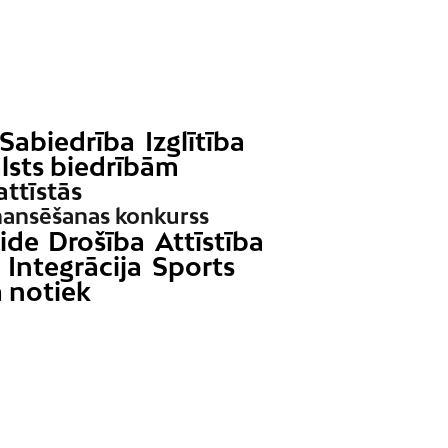
Sabiedrība
Izglītība
lsts biedrībām
attīstās
nansēšanas konkurss
ide
Drošība
Attīstība
Integrācija
Sports
 notiek