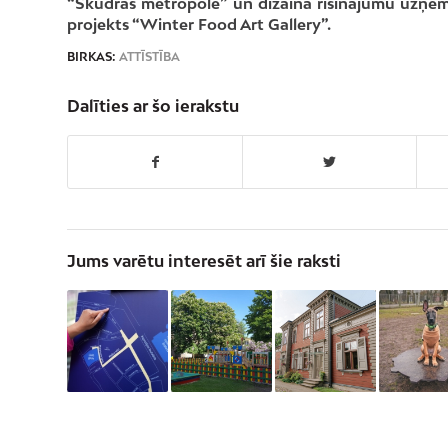
“Skudras metropole” un dizaina risinājumu uzņēm
projekts “Winter Food Art Gallery”.
BIRKAS:
ATTĪSTĪBA
Dalīties ar šo ierakstu
Jums varētu interesēt arī šie raksti