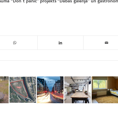
uma “Don`t panic” projekts “Dabas galerija” un gastronom