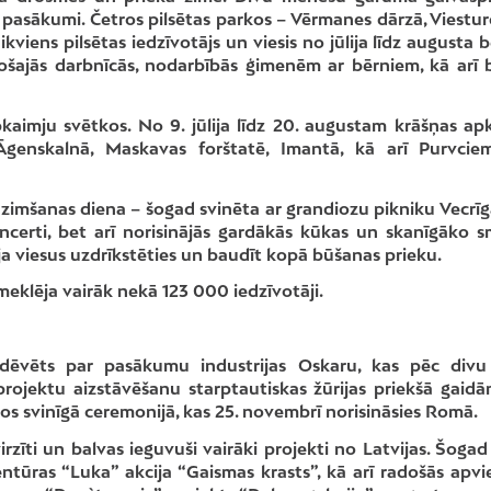
 pasākumi. Četros pilsētas parkos – Vērmanes dārzā, Viestur
ens pilsētas iedzīvotājs un viesis no jūlija līdz augusta 
radošajās darbnīcās, nodarbībās ģimenēm ar bērniem, kā arī 
kaimju svētkos. No 9. jūlija līdz 20. augustam krāšņas ap
, Āgenskalnā, Maskavas forštatē, Imantā, kā arī Purvci
dzimšanas diena – šogad svinēta ar grandiozu pikniku Vecrīgā
ncerti, bet arī norisinājās gardākās kūkas un skanīgāko s
nāja viesus uzdrīkstēties un baudīt kopā būšanas prieku.
klēja vairāk nekā 123 000 iedzīvotāji.
ēvēts par pasākumu industrijas Oskaru, kas pēc div
projektu aizstāvēšanu starptautiskas žūrijas priekšā gaidā
os svinīgā ceremonijā, kas 25. novembrī norisināsies Romā.
zīti un balvas ieguvuši vairāki projekti no Latvijas. Šogad 
ģentūras “Luka” akcija “Gaismas krasts”, kā arī radošās apvi