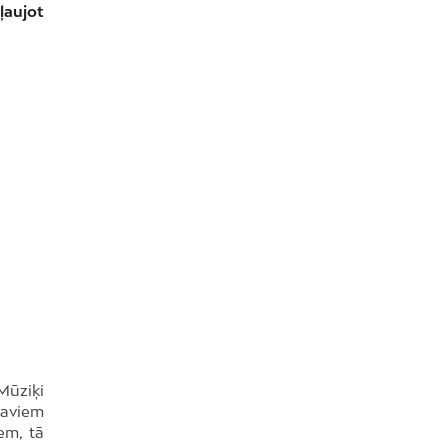
ļaujot
Mūziķi
saviem
em, tā