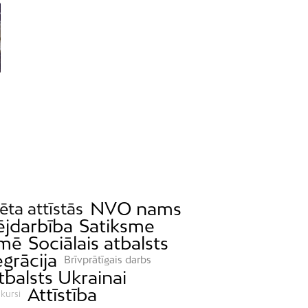
NVO nams
sēta attīstās
jdarbība
Satiksme
omē
Sociālais atbalsts
egrācija
Brīvprātīgais darbs
tbalsts Ukrainai
Attīstība
 kursi