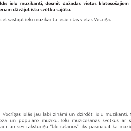
ldīs ielu muzikanti, desmit dažādās vietās klātesošajiem 
ienam dāvājot īstu svētku sajūtu.
siet sastapt ielu muzikantu iecienītās vietās Vecrīgā:
Vecrīgas ielās jau labi zināmi un dzirdēti ielu muzikanti. 
džeza un populāro mūziku. Ielu muzicēšanas svētkus ar 
jām un sev raksturīgo “blēņošanos” liks pasmaidīt kā mazi