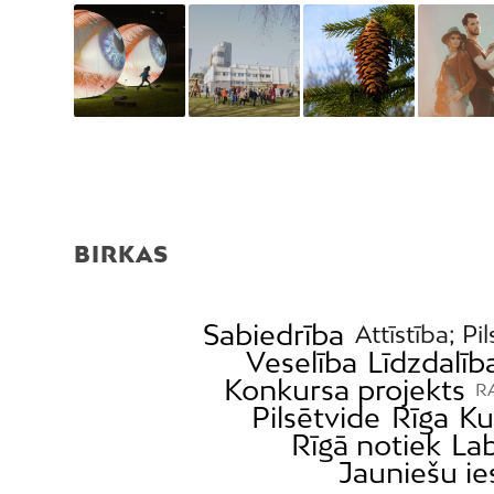
BIRKAS
Sabiedrība
Attīstība; Pi
Veselība
Līdzdalīb
Konkursa projekts
RA
Pilsētvide
Rīga
Ku
Rīgā notiek
Lab
Jauniešu ie