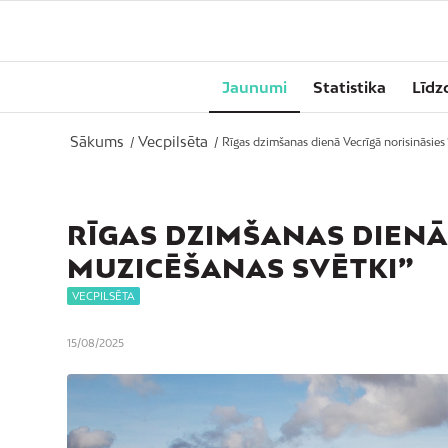
Jaunumi
Statistika
Līdz
Sākums
Vecpilsēta
/
/
Rīgas dzimšanas dienā Vecrīgā norisināsies 
RĪGAS DZIMŠANAS DIENĀ 
MUZICĒŠANAS SVĒTKI”
VECPILSĒTA
15/08/2025