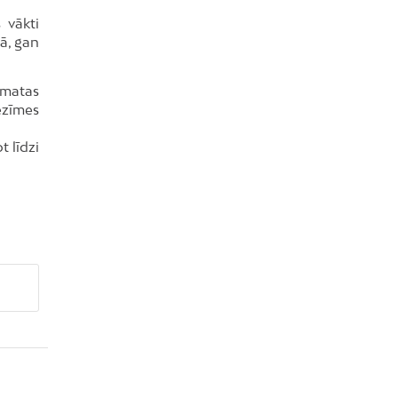
 vākti
ā, gan
āmatas
ezīmes
t līdzi