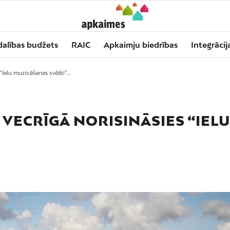
dalības budžets
RAIC
Apkaimju biedrības
Integrācij
“Ielu muzicēšanas svētki”...
VECRĪGĀ NORISINĀSIES “IELU