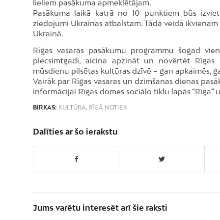
lieliem pasākuma apmeklētājam.
Pasākuma laikā katrā no 10 punktiem būs izvietot
ziedojumi Ukrainas atbalstam. Tādā veidā ikvienam 
Ukrainā.
Rīgas vasaras pasākumu programmu šogad vieno 
piecsimtgadi, aicina apzināt un novērtēt Rīgas
mūsdienu pilsētas kultūras dzīvē – gan apkaimēs, 
Vairāk par Rīgas vasaras un dzimšanas dienas pasāku
informācijai Rīgas domes sociālo tīklu lapās “Rīga” u
BIRKAS:
KULTŪRA
,
RĪGĀ NOTIEK
Dalīties ar šo ierakstu
Jums varētu interesēt arī šie raksti