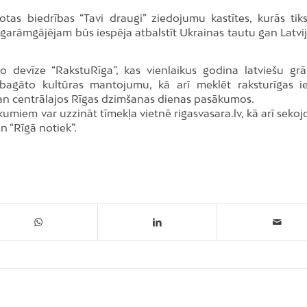
as biedrības “Tavi draugi” ziedojumu kastītes, kurās tiks
garāmgājējam būs iespēja atbalstīt Ukrainas tautu gan Latvij
devīze “RakstuRīga”, kas vienlaikus godina latviešu gr
 bagāto kultūras mantojumu, kā arī meklēt raksturīgas i
gan centrālajos Rīgas dzimšanas dienas pasākumos.
miem var uzzināt tīmekļa vietnē rigasvasara.lv, kā arī sekojo
n “Rīgā notiek”.