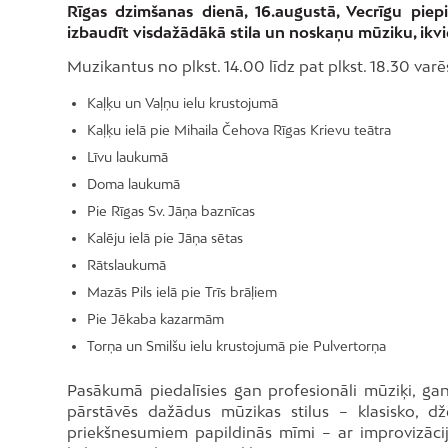
Rīgas dzimšanas dienā, 16.augustā, Vecrīgu piepi
izbaudīt visdažādākā stila un noskaņu mūziku, ikv
Muzikantus no plkst. 14.00 līdz pat plkst. 18.30 varē
Kaļķu un Vaļņu ielu krustojumā
Kaļķu ielā pie Mihaila Čehova Rīgas Krievu teātra
Līvu laukumā
Doma laukumā
Pie Rīgas Sv. Jāņa baznīcas
Kalēju ielā pie Jāņa sētas
Rātslaukumā
Mazās Pils ielā pie Trīs brāļiem
Pie Jēkaba kazarmām
Torņa un Smilšu ielu krustojumā pie Pulvertorņa
Pasākumā piedalīsies gan profesionāli mūziķi, gan 
pārstāvēs dažādus mūzikas stilus – klasisko, 
priekšnesumiem papildinās mīmi – ar improvizāci