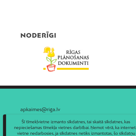
NODERĪGI
apkaimes@riga.lv
Šī tīmekļvietne izmanto sīkdatnes, tai skaitā sīkdatnes, kas
nepieciešamas tīmekļa vietnes darbībai. Ņemot vērā, ka internet
vietne nedarbosies, ja sīkdatnes netiks izmantotas, šo sīkdatņu