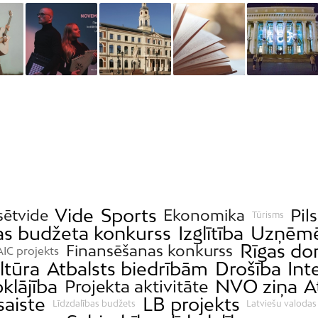
Vide
Sports
Pil
lsētvide
Ekonomika
Tūrisms
as budžeta konkurss
Izglītība
Uzņēmē
Rīgas d
Finansēšanas konkurss
IC projekts
ltūra
Atbalsts biedrībām
Drošība
Int
klājība
NVO ziņa
A
Projekta aktivitāte
saiste
LB projekts
Līdzdalības budžets
Latviešu valodas