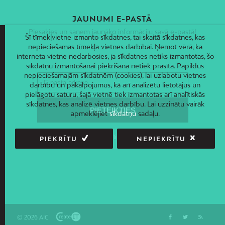
JAUNUMI E-PASTĀ
Piesakies un saņem jaunāko informāciju savā e-pastā!
Šī tīmekļvietne izmanto sīkdatnes, tai skaitā sīkdatnes, kas
nepieciešamas tīmekļa vietnes darbībai. Ņemot vērā, ka
interneta vietne nedarbosies, ja sīkdatnes netiks izmantotas, šo
sīkdatņu izmantošanai piekrišana netiek prasīta. Papildus
nepieciešamajām sīkdatnēm (cookies), lai uzlabotu vietnes
darbību un pakalpojumus, kā arī analizētu lietotājus un
pielāgotu saturu, šajā vietnē tiek izmantotas arī analītiskās
sīkdatnes, kas analizē vietnes darbību. Lai uzzinātu vairāk
apmeklējiet
sīkdatņu
sadaļu.
PIEKRĪTU
NEPIEKRĪTU
© 2026 AIC