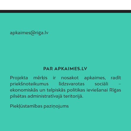
apkaimes@riga.lv
PAR APKAIMES.LV
Projekta mērķis ir nosakot apkaimes, radīt
priekšnoteikumus līdzsvarotas sociāli –
ekonomiskās un telpiskās politikas ieviešanai Rīgas
pilsētas administratīvajā teritorijā.
Piekļūstamības paziņojums