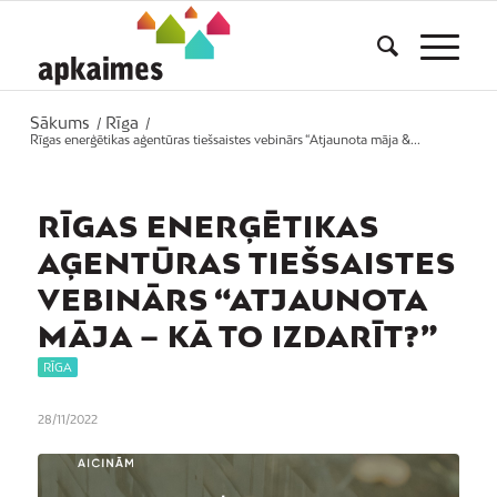
Sākums
Rīga
/
/
Rīgas enerģētikas aģentūras tiešsaistes vebinārs “Atjaunota māja &...
RĪGAS ENERĢĒTIKAS
AĢENTŪRAS TIEŠSAISTES
VEBINĀRS “ATJAUNOTA
MĀJA – KĀ TO IZDARĪT?”
RĪGA
28/11/2022