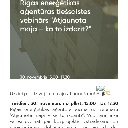
Uzzini par dzīvojamo māju atjaunošanu!
Trešdien, 30. novembrī, no plkst. 15.00 līdz 17.30
Rīgas enerģētikas aģentūra aicina uz vebināru
“Atjaunota māja – kā to izdarīt?”. Vebināra laikā
varēsi uzzināt par būvprojekta izstrādāšanu un
nepieciešamo dokumentāciju, kā arī dzirdēt