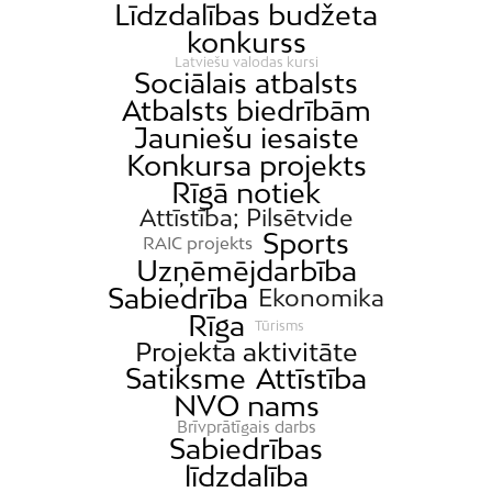
Līdzdalības budžeta
konkurss
Latviešu valodas kursi
Sociālais atbalsts
Atbalsts biedrībām
Jauniešu iesaiste
Konkursa projekts
Rīgā notiek
Attīstība; Pilsētvide
Sports
RAIC projekts
Uzņēmējdarbība
Sabiedrība
Ekonomika
Rīga
Tūrisms
Projekta aktivitāte
Satiksme
Attīstība
NVO nams
Brīvprātīgais darbs
Sabiedrības
līdzdalība