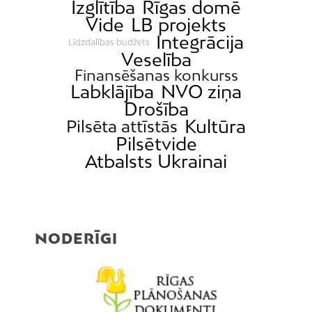
Izglītība
Rīgas domē
Vide
LB projekts
Integrācija
Līdzdalības budžets
Veselība
Finansēšanas konkurss
Labklājība
NVO ziņa
Drošība
Kultūra
Pilsēta attīstās
Pilsētvide
Atbalsts Ukrainai
NODERĪGI