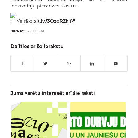
iedzīvotāju pieredzes stāstus.
Vairāk:
bit.ly/3OzoRZh
BIRKAS:
IZGLĪTĪBA
Dalīties ar šo ierakstu
Jums varētu interesēt arī šie raksti