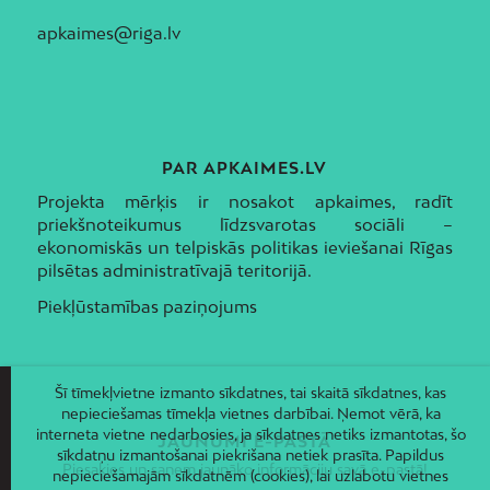
apkaimes@riga.lv
PAR APKAIMES.LV
Projekta mērķis ir nosakot apkaimes, radīt
priekšnoteikumus līdzsvarotas sociāli –
ekonomiskās un telpiskās politikas ieviešanai Rīgas
pilsētas administratīvajā teritorijā.
Piekļūstamības paziņojums
Šī tīmekļvietne izmanto sīkdatnes, tai skaitā sīkdatnes, kas
nepieciešamas tīmekļa vietnes darbībai. Ņemot vērā, ka
interneta vietne nedarbosies, ja sīkdatnes netiks izmantotas, šo
JAUNUMI E-PASTĀ
sīkdatņu izmantošanai piekrišana netiek prasīta. Papildus
Piesakies un saņem jaunāko informāciju savā e-pastā!
nepieciešamajām sīkdatnēm (cookies), lai uzlabotu vietnes