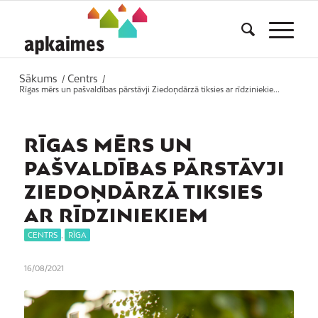
Sākums
Centrs
/
/
Rīgas mērs un pašvaldības pārstāvji Ziedoņdārzā tiksies ar rīdziniekie...
RĪGAS MĒRS UN
PAŠVALDĪBAS PĀRSTĀVJI
ZIEDOŅDĀRZĀ TIKSIES
AR RĪDZINIEKIEM
CENTRS
,
RĪGA
16/08/2021