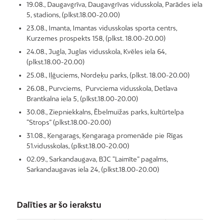
19.08., Daugavgrīva, Daugavgrīvas vidusskola, Parādes iela
5, stadions, (plkst.18.00-20.00)
23.08., Imanta, Imantas vidusskolas sporta centrs,
Kurzemes prospekts 158, (plkst. 18.00-20.00)
24.08., Jugla, Juglas vidusskola, Kvēles iela 64,
(plkst.18.00-20.00)
25.08., Iļģuciems, Nordeķu parks, (plkst. 18.00-20.00)
26.08., Purvciems, Purvciema vidusskola, Detlava
Brantkalna iela 5, (plkst.18.00-20.00)
30.08., Ziepniekkalns, Ēbelmuižas parks, kultūrtelpa
“Strops” (plkst.18.00-20.00)
31.08., Ķengarags, Ķengaraga promenāde pie Rīgas
51.vidusskolas, (plkst.18.00-20.00)
02.09., Sarkandaugava, BJC “Laimīte” pagalms,
Sarkandaugavas iela 24, (plkst.18.00-20.00)
Dalīties ar šo ierakstu