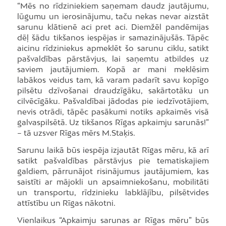
“Mēs no rīdziniekiem saņemam daudz jautājumu,
lūgumu un ierosinājumu, taču nekas nevar aizstāt
sarunu klātienē aci pret aci. Diemžēl pandēmijas
dēļ šādu tikšanos iespējas ir samazinājušās. Tāpēc
aicinu rīdziniekus apmeklēt šo sarunu ciklu, satikt
pašvaldības pārstāvjus, lai saņemtu atbildes uz
saviem jautājumiem. Kopā ar mani meklēsim
labākos veidus tam, kā varam padarīt savu kopīgo
pilsētu dzīvošanai draudzīgāku, sakārtotāku un
cilvēcīgāku. Pašvaldībai jādodas pie iedzīvotājiem,
nevis otrādi, tāpēc pasākumi notiks apkaimēs visā
galvaspilsētā. Uz tikšanos Rīgas apkaimju sarunās!”
– tā uzsver Rīgas mērs M.Staķis.
Sarunu laikā būs iespēja izjautāt Rīgas mēru, kā arī
satikt pašvaldības pārstāvjus pie tematiskajiem
galdiem, pārrunājot risinājumus jautājumiem, kas
saistīti ar mājokli un apsaimniekošanu, mobilitāti
un transportu, rīdzinieku labklājību, pilsētvides
attīstību un Rīgas nākotni.
Vienlaikus “Apkaimju sarunas ar Rīgas mēru” būs