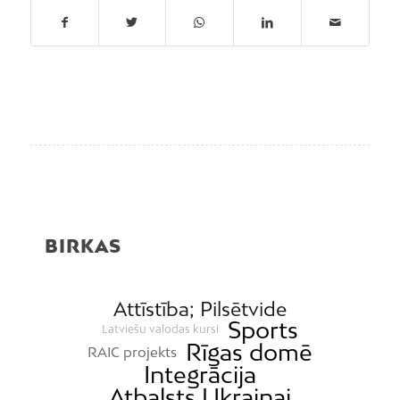
BIRKAS
Attīstība; Pilsētvide
Sports
Latviešu valodas kursi
Rīgas domē
RAIC projekts
Integrācija
Atbalsts Ukrainai