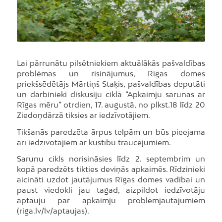
Lai pārrunātu pilsētniekiem aktuālākās pašvaldības
problēmas un risinājumus, Rīgas domes
priekšsēdētājs Mārtiņš Staķis, pašvaldības deputāti
un darbinieki diskusiju ciklā “Apkaimju sarunas ar
Rīgas mēru” otrdien, 17. augustā, no plkst.18 līdz 20
Ziedoņdārzā tiksies ar iedzīvotājiem.
Tikšanās paredzēta ārpus telpām un būs pieejama
arī iedzīvotājiem ar kustību traucējumiem.
Sarunu cikls norisināsies līdz 2. septembrim un
kopā paredzēts tikties deviņās apkaimēs. Rīdzinieki
aicināti uzdot jautājumus Rīgas domes vadībai un
paust viedokli jau tagad, aizpildot iedzīvotāju
aptauju par apkaimju problēmjautājumiem
(riga.lv/lv/aptaujas).