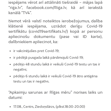
iespējams vērot arī attālināti tiešraidē – mājas lapā
“riga.lv”, facebook.com/Riga.lv, kā arī ierakstā
kanālā “TV4”.
Ņemot vērā valstī noteiktos ierobežojumus, dalība
klātienē iespējama, uzrādot derīgu Covid-19
sertifikātu (covid19sertifikats.lv/) kopā ar personu
apliecinošu dokumentu (pase vai ID karte),
dalībniekiem apliecinot, ka:
ir vakcinējušies pret Covid-19;
ir pēdējā pusgada laikā pārslimojuši Covid-19;
pēdējo 48 stundu laikā ir veikuši Covid-19 testu un tas ir
negatīvs;
pēdējo 6 stundu laikā ir veikuši Covid-19 ātro antigēna
testu un tas ir negatīvs.
“Apkaimju sarunas ar Rīgas mēru” norises laiks un
datumi:
17.08., Centrs, Ziedoņdārzs, (plkst.18.00-20.00)