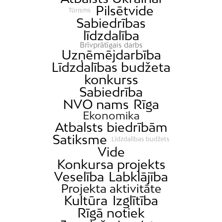
Pilsētvide
Tūrisms
Sabiedrības
līdzdalība
Brīvprātīgais darbs
Uzņēmējdarbība
Līdzdalības budžeta
konkurss
Sabiedrība
NVO nams
Rīga
Ekonomika
Atbalsts biedrībām
Satiksme
Līdzdalības budžets
Vide
Konkursa projekts
Veselība
Labklājība
Projekta aktivitāte
Kultūra
Izglītība
Rīgā notiek