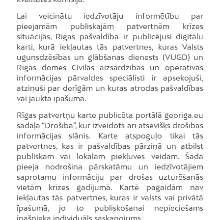
Lai veicinātu iedzīvotāju informētību par
pieejamām publiskajām patvertnēm krīzes
situācijās, Rīgas pašvaldība ir publicējusi digitālu
karti, kurā iekļautas tās patvertnes, kuras Valsts
ugunsdzēsības un glābšanas dienests (VUGD) un
Rīgas domes Civilās aizsardzības un operatīvās
informācijas pārvaldes speciālisti ir apsekojuši,
atzinuši par derīgām un kuras atrodas pašvaldības
vai jauktā īpašumā.
Rīgas patvertņu karte publicēta portālā georiga.eu
sadaļā “Drošība”, kur izveidots arī atsevišķs drošības
informācijas slānis. Karte atspoguļo tikai tās
patvertnes, kas ir pašvaldības pārziņā un atbilst
publiskam vai lokālam piekļuves veidam. Šāda
pieeja nodrošina pārskatāmu un iedzīvotājiem
saprotamu informāciju par drošas uzturēšanās
vietām krīzes gadījumā. Kartē pagaidām nav
iekļautas tās patvertnes, kuras ir valsts vai privātā
īpašumā, jo to publiskošanai nepieciešams
īpašnieka individuāls saskaņojums.