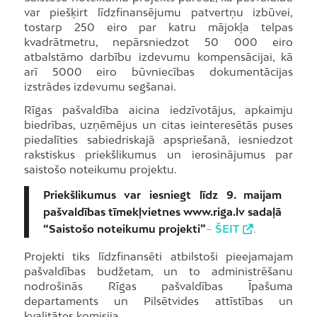
var piešķirt līdzfinansējumu patvertņu izbūvei,
tostarp 250 eiro par katru mājokļa telpas
kvadrātmetru, nepārsniedzot 50 000 eiro
atbalstāmo darbību izdevumu kompensācijai, kā
arī 5000 eiro būvniecības dokumentācijas
izstrādes izdevumu segšanai.
Rīgas pašvaldība aicina iedzīvotājus, apkaimju
biedrības, uzņēmējus un citas ieinteresētās puses
piedalīties sabiedriskajā apspriešanā, iesniedzot
rakstiskus priekšlikumus un ierosinājumus par
saistošo noteikumu projektu.
Priekšlikumus var iesniegt līdz 9. maijam
pašvaldības tīmekļvietnes www.riga.lv sadaļā
“Saistošo noteikumu projekti”
–
ŠEIT
.
Projekti tiks līdzfinansēti atbilstoši pieejamajam
pašvaldības budžetam, un to administrēšanu
nodrošinās Rīgas pašvaldības Īpašuma
departaments un Pilsētvides attīstības un
kvalitātes komisija.