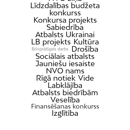
Līdzdalības budžeta
konkurss
Konkursa projekts
Sabiedrība
Atbalsts Ukrainai
LB projekts
Kultūra
Drošība
Brīvprātīgais darbs
Sociālais atbalsts
Jauniešu iesaiste
NVO nams
Rīgā notiek
Vide
Labklājība
Atbalsts biedrībām
Veselība
Finansēšanas konkurss
Izglītība