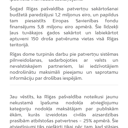
Šogad Rīgas pašvaldība patvertņu sakārtošanai
budžetā paredzējusi 1,2 miljonus eiro, un papildus
tam piesaistīts Eiropas Savienības fondu
finansējums 5,8 miljonu eiro apmērā. Šie līdzekļi
ļaus tuvākajos gados sakārtot un labiekārtot
aptuveni 150 droša patvēruma vietas visā Rīgas
teritorijā.
Rīgas dome turpinās darbu pie patvertņu sistēmas
pilnveidošanas, sadarbojoties ar valsts un
nevalstiskajiem partneriem, lai iedzīvotājiem
nodrošinātu maksimāli pieejamu un saprotamu
informāciju par drošības iespējām.
Jau vēstīts, ka Rīgas pašvaldība noteikusi jaunu
nekustamā īpašuma nodokļa atvieglojumu
kategoriju nodokļa maksātājam par publiskām
ēkām, kurās izveidotas civilās aizsardzības
prasībām atbilstošas patvertnes – 25% apmērā. Šie
atvieglojumi tiks piešķirti tikai pēc tam, kad stāsies