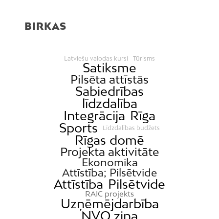
BIRKAS
Latviešu valodas kursi
Tūrisms
Satiksme
Pilsēta attīstās
Sabiedrības
līdzdalība
Integrācija
Rīga
Sports
Līdzdalības budžets
Rīgas domē
Projekta aktivitāte
Ekonomika
Attīstība; Pilsētvide
Attīstība
Pilsētvide
RAIC projekts
Uzņēmējdarbība
NVO ziņa