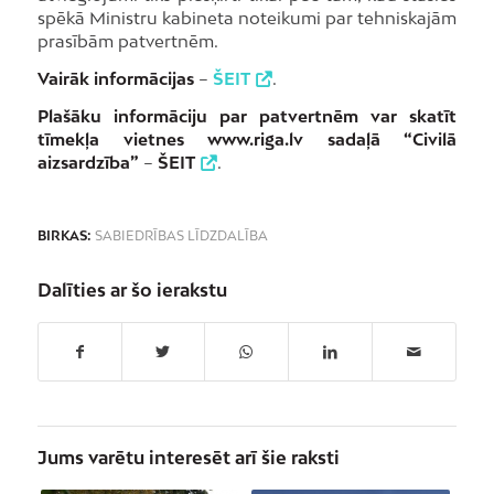
spēkā Ministru kabineta noteikumi par tehniskajām
prasībām patvertnēm.
Vairāk informācijas
–
ŠEIT
.
Plašāku informāciju par patvertnēm var skatīt
tīmekļa vietnes www.riga.lv sadaļā “Civilā
aizsardzība”
–
ŠEIT
.
BIRKAS:
SABIEDRĪBAS LĪDZDALĪBA
Dalīties ar šo ierakstu
Jums varētu interesēt arī šie raksti