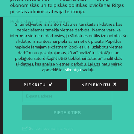
ekonomiskās un telpiskās politikas ieviešanai Rīgas
pilsētas administratīvajā teritorijā.
Piekļūstamības paziņojums
Šī tīmekļvietne izmanto sīkdatnes, tai skaitā sīkdatnes, kas
nepieciešamas tīmekļa vietnes darbībai. Ņemot vērā, ka
interneta vietne nedarbosies, ja sīkdatnes netiks izmantotas, šo
sīkdatņu izmantošanai piekrišana netiek prasīta. Papildus
nepieciešamajām sīkdatnēm (cookies), lai uzlabotu vietnes
darbību un pakalpojumus, kā arī analizētu lietotājus un
JAUNUMI E-PASTĀ
pielāgotu saturu, šajā vietnē tiek izmantotas arī analītiskās
sīkdatnes, kas analizē vietnes darbību. Lai uzzinātu vairāk
Piesakies un saņem jaunāko informāciju savā e-pastā!
apmeklējiet
sīkdatņu
sadaļu.
PIEKRĪTU
NEPIEKRĪTU