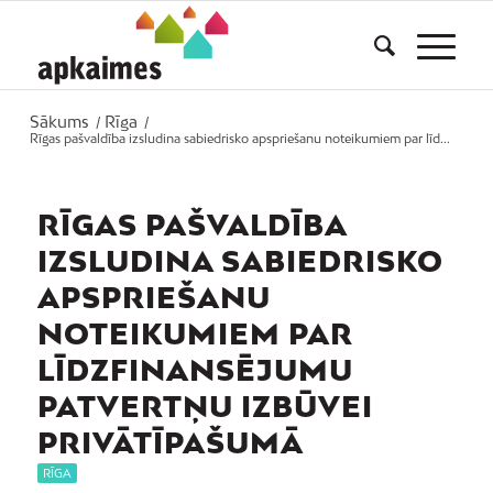
Sākums
Rīga
/
/
Rīgas pašvaldība izsludina sabiedrisko apspriešanu noteikumiem par līd...
RĪGAS PAŠVALDĪBA
IZSLUDINA SABIEDRISKO
APSPRIEŠANU
NOTEIKUMIEM PAR
LĪDZFINANSĒJUMU
PATVERTŅU IZBŪVEI
PRIVĀTĪPAŠUMĀ
RĪGA