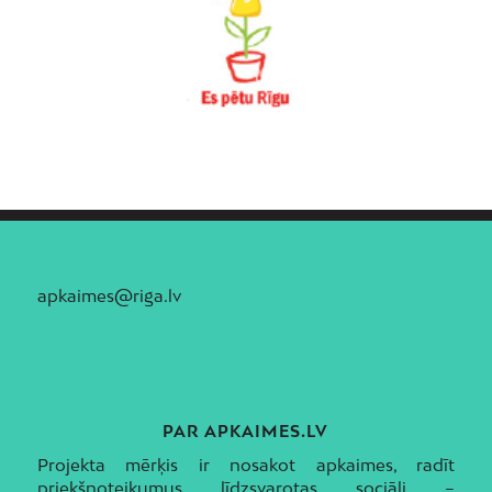
apkaimes@riga.lv
PAR APKAIMES.LV
Projekta mērķis ir nosakot apkaimes, radīt
priekšnoteikumus līdzsvarotas sociāli –