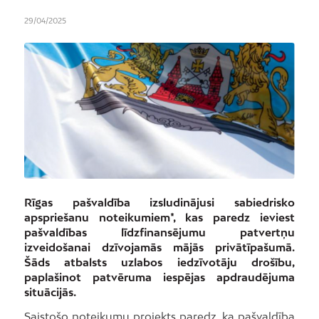
29/04/2025
Rīgas pašvaldība izsludinājusi sabiedrisko
apspriešanu noteikumiem*, kas paredz ieviest
pašvaldības līdzfinansējumu patvertņu
izveidošanai dzīvojamās mājās privātīpašumā.
Šāds atbalsts uzlabos iedzīvotāju drošību,
paplašinot patvēruma iespējas apdraudējuma
situācijās.
Saistošo noteikumu projekts paredz, ka pašvaldība