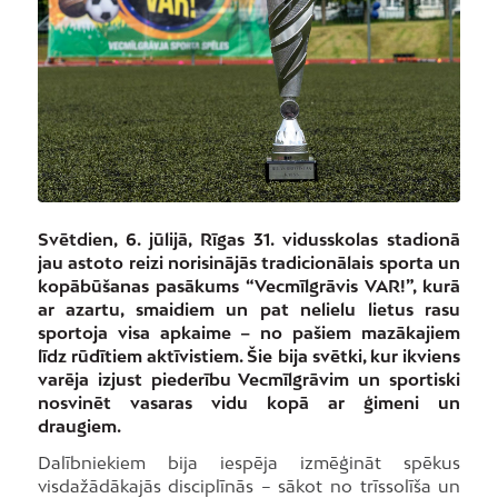
Svētdien, 6. jūlijā, Rīgas 31. vidusskolas stadionā
jau astoto reizi norisinājās tradicionālais sporta un
kopābūšanas pasākums “Vecmīlgrāvis VAR!”, kurā
ar azartu, smaidiem un pat nelielu lietus rasu
sportoja visa apkaime – no pašiem mazākajiem
līdz rūdītiem aktīvistiem. Šie bija svētki, kur ikviens
varēja izjust piederību Vecmīlgrāvim un sportiski
nosvinēt vasaras vidu kopā ar ģimeni un
draugiem.
Dalībniekiem bija iespēja izmēģināt spēkus
visdažādākajās disciplīnās – sākot no trīssolīša un