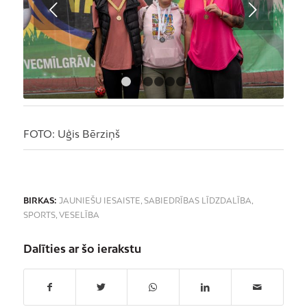
Next
1
2
3
4
5
6
FOTO: Uģis Bērziņš
BIRKAS:
JAUNIEŠU IESAISTE
,
SABIEDRĪBAS LĪDZDALĪBA
,
SPORTS
,
VESELĪBA
Dalīties ar šo ierakstu