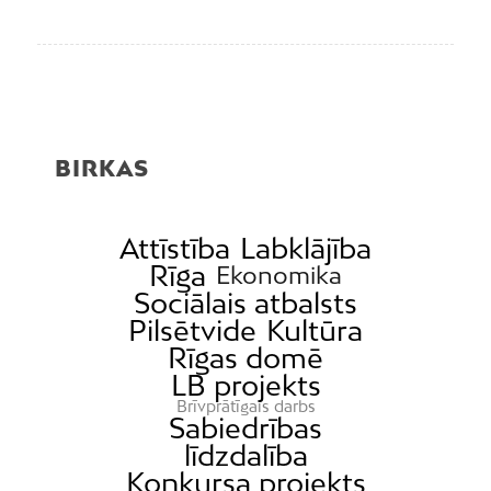
BIRKAS
Attīstība
Labklājība
Rīga
Ekonomika
Sociālais atbalsts
Pilsētvide
Kultūra
Rīgas domē
LB projekts
Brīvprātīgais darbs
Sabiedrības
līdzdalība
Konkursa projekts