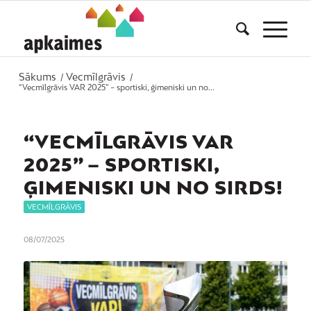
Sākums
Vecmīlgrāvis
/
/
“Vecmīlgrāvis VAR 2025” – sportiski, ģimeniski un no...
“VECMĪLGRĀVIS VAR
2025” – SPORTISKI,
ĢIMENISKI UN NO SIRDS!
VECMĪLGRĀVIS
08/07/2025