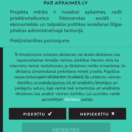
PAR APKAIMES.LV
Projekta mērķis ir nosakot apkaimes, radīt
priekšnoteikumus līdzsvarotas sociāli –
ekonomiskās un telpiskās politikas ieviešanai Rīgas
pilsētas administratīvajā teritorijā.
Piekļūstamības paziņojums
Šī tīmekļvietne izmanto sīkdatnes, tai skaitā sīkdatnes, kas
nepieciešamas tīmekļa vietnes darbībai. Ņemot vērā, ka
interneta vietne nedarbosies, ja sīkdatnes netiks izmantotas, šo
sīkdatņu izmantošanai piekrišana netiek prasīta. Papildus
JAUNUMI E-PASTĀ
nepieciešamajām sīkdatnēm (cookies), lai uzlabotu vietnes
darbību un pakalpojumus, kā arī analizētu lietotājus un
Piesakies un saņem jaunāko informāciju savā e-pastā!
pielāgotu saturu, šajā vietnē tiek izmantotas arī analītiskās
sīkdatnes, kas analizē vietnes darbību. Lai uzzinātu vairāk
apmeklējiet
sīkdatņu
sadaļu.
PIEKRĪTU
NEPIEKRĪTU