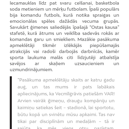
lecamauklas līdz pat svaru celšanai, basketbola
soda metieniem un mērķu futbolam. Īpaši populārs
bija komandu futbols, kurā notika spraigas un
emocionālas spēles dažādās vecuma grupās.
Savukārt ģimenes saliedējās īpašajā “Ostas kausa”
stafetē, kurā ātrums un veiklība sadevās rokās ar
komandas garu un smiekliem. Mazākie pasākuma
apmeklētāji tikmēr izlēkājās piepūšamajās
atrakcijās vai radoši darbojās darbnīcās, kamēr
sporta laukuma malās citi līdzjutēji atbalstīja
savējos ar skaļiem uzsaucieniem un
uzmundrinājumiem.
“Pasākuma apmeklētāju skaits ar katru gadu
aug, un tas mums ir pats labākais
apliecinājums, ka Vecmīlgrāvis patiešām VAR!
Arvien vairāk ģimeņu, draugu kompāniju un
kaimiņu satiekas šeit – stadionā, lai sportotu,
būtu kopā un svinētu mūsu apkaimi. Tas nav
tikai par disciplīnām un medaļām – tā ir
sajūta, ka mēs viens otru pazīstam,