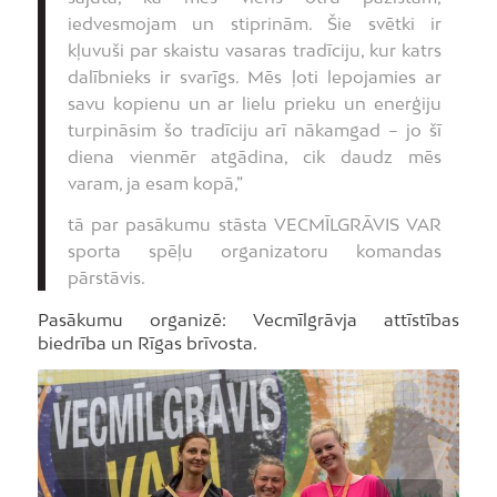
iedvesmojam un stiprinām. Šie svētki ir
kļuvuši par skaistu vasaras tradīciju, kur katrs
dalībnieks ir svarīgs. Mēs ļoti lepojamies ar
savu kopienu un ar lielu prieku un enerģiju
turpināsim šo tradīciju arī nākamgad – jo šī
diena vienmēr atgādina, cik daudz mēs
varam, ja esam kopā,”
tā par pasākumu stāsta VECMĪLGRĀVIS VAR
sporta spēļu organizatoru komandas
pārstāvis.
Pasākumu organizē: Vecmīlgrāvja attīstības
biedrība un Rīgas brīvosta.