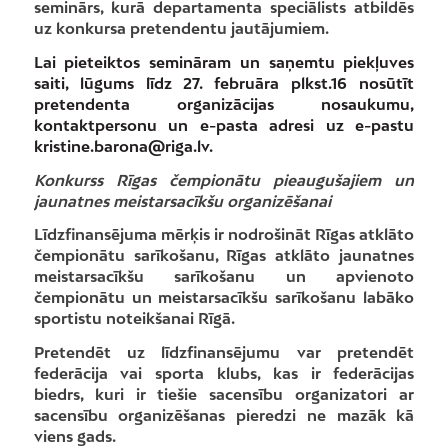
seminārs, kurā departamenta speciālists atbildēs
uz konkursa pretendentu jautājumiem.
Lai pieteiktos semināram un saņemtu piekļuves
saiti, lūgums līdz 27. februāra plkst.16 nosūtīt
pretendenta organizācijas nosaukumu,
kontaktpersonu un e-pasta adresi uz e-pastu
kristine.barona@riga.lv.
Konkurss Rīgas čempionātu pieaugušajiem un
jaunatnes meistarsacīkšu organizēšanai
Līdzfinansējuma mērķis ir nodrošināt Rīgas atklāto
čempionātu sarīkošanu, Rīgas atklāto jaunatnes
meistarsacīkšu sarīkošanu un apvienoto
čempionātu un meistarsacīkšu sarīkošanu labāko
sportistu noteikšanai Rīgā.
Pretendēt uz līdzfinansējumu var pretendēt
federācija vai sporta klubs, kas ir federācijas
biedrs, kuri ir tiešie sacensību organizatori ar
sacensību organizēšanas pieredzi ne mazāk kā
viens gads.