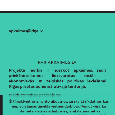
apkaimes@riga.lv
PAR APKAIMES.LV
Projekta mērķis ir nosakot apkaimes, radīt
priekšnoteikumus līdzsvarotas sociāli –
ekonomiskās un telpiskās politikas ieviešanai
Rīgas pilsētas administratīvajā teritorijā.
Piekļūstamības paziņojums
Šī tīmekļvietne izmanto sīkdatnes, tai skaitā sīkdatnes, kas
nepieciešamas tīmekļa vietnes darbībai. Ņemot vērā, ka
interneta vietne nedarbosies, ja sīkdatnes netiks