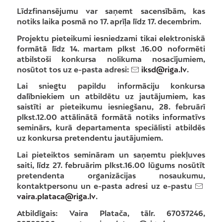
Līdzfinansējumu var saņemt sacensībām, kas
notiks laika posmā no 17. aprīļa līdz 17. decembrim.
Projektu pieteikumi iesniedzami tikai elektroniskā
formātā līdz 14. martam plkst .16.00 noformēti
atbilstoši konkursa nolikuma nosacījumiem,
nosūtot tos uz e-pasta adresi:
iksd@riga.lv
.
Lai sniegtu papildu informāciju konkursa
dalībniekiem un atbildētu uz jautājumiem, kas
saistīti ar pieteikumu iesniegšanu, 28. februārī
plkst.12.00 attālinātā formātā notiks informatīvs
seminārs, kurā departamenta speciālisti atbildēs
uz konkursa pretendentu jautājumiem.
Lai pieteiktos semināram un saņemtu piekļuves
saiti, līdz 27. februārim plkst.16.00 lūgums nosūtīt
pretendenta organizācijas nosaukumu,
kontaktpersonu un e-pasta adresi uz e-pastu
vaira.plataca@riga.lv
.
Atbildīgais: Vaira Platača, tālr. 67037246,