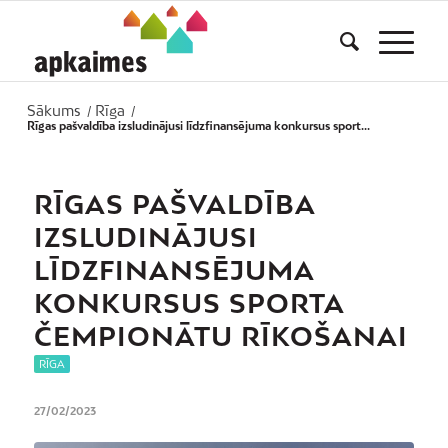
Sākums
Rīga
/
/
Rīgas pašvaldība izsludinājusi līdzfinansējuma konkursus sport...
RĪGAS PAŠVALDĪBA
IZSLUDINĀJUSI
LĪDZFINANSĒJUMA
KONKURSUS SPORTA
ČEMPIONĀTU RĪKOŠANAI
RĪGA
27/02/2023