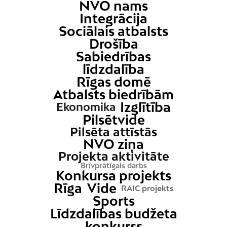
NVO nams
Integrācija
Sociālais atbalsts
Drošība
Sabiedrības
līdzdalība
Rīgas domē
Atbalsts biedrībām
Izglītība
Ekonomika
Pilsētvide
Pilsēta attīstās
NVO ziņa
Projekta aktivitāte
Brīvprātīgais darbs
Konkursa projekts
Rīga
Vide
RAIC projekts
Sports
Līdzdalības budžeta
konkurss