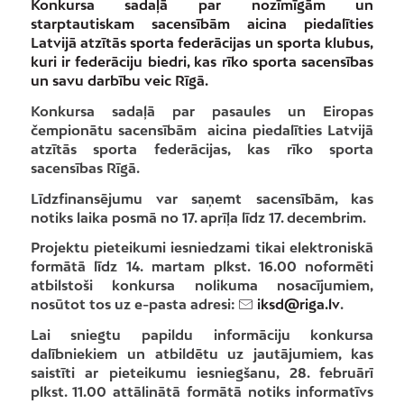
Konkursa sadaļā par nozīmīgām un
starptautiskam sacensībām aicina piedalīties
Latvijā atzītās sporta federācijas un sporta klubus,
kuri ir federāciju biedri, kas rīko sporta sacensības
un savu darbību veic Rīgā.
Konkursa sadaļā par pasaules un Eiropas
čempionātu sacensībām aicina piedalīties Latvijā
atzītās sporta federācijas, kas rīko sporta
sacensības Rīgā.
Līdzfinansējumu var saņemt sacensībām, kas
notiks laika posmā no 17. aprīļa līdz 17. decembrim.
Projektu pieteikumi iesniedzami tikai elektroniskā
formātā līdz 14. martam plkst. 16.00 noformēti
atbilstoši konkursa nolikuma nosacījumiem,
nosūtot tos uz e-pasta adresi:
iksd@riga.lv
.
Lai sniegtu papildu informāciju konkursa
dalībniekiem un atbildētu uz jautājumiem, kas
saistīti ar pieteikumu iesniegšanu, 28. februārī
plkst. 11.00 attālinātā formātā notiks informatīvs