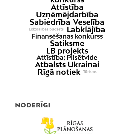
Attīstība
Uzņēmējdarbība
Sabiedrība
Veselība
Labklājība
Līdzdalības budžets
Finansēšanas konkurss
Satiksme
LB projekts
Attīstība; Pilsētvide
Atbalsts Ukrainai
Rīgā notiek
Tūrisms
NODERĪGI