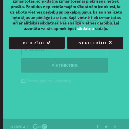
izmantotas, šo sīkdatņu izmantošanai piekrišana netiek
prasīta. Papildus nepieciešamajām sīkdatnēm (cookies), lai
uzlabotu vietnes darbību un pakalpojumus, kā arī analizētu
JAUNUMI E-PASTĀ
lietotājus un pielāgotu saturu, šajā vietnē tiek izmantotas
Piesakies un saņem jaunāko informāciju savā e-pastā!
arī analītiskās sīkdatnes, kas analizē vietnes darbību. Lai
uzzinātu vairāk apmeklējiet
sīkdatņu
sadaļu.
PIEKRĪTU
NEPIEKRĪTU
© 2026 AIC