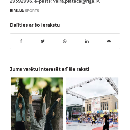
29392996, e-pasts: vaira.plataca@riga.lv.
BIRKAS:
SPORTS
Dalīties ar šo ierakstu
Jums varētu interesēt arī šie raksti