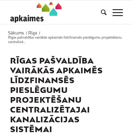
Sākums
Rīga
/
/
Rīgas pašvaldība vairākās apkaimēs līdzfinansēs pieslēgumu projektēšanu
centralizē...
RĪGAS PAŠVALDĪBA
VAIRĀKĀS APKAIMĒS
LĪDZFINANSĒS
PIESLĒGUMU
PROJEKTĒŠANU
CENTRALIZĒTAJAI
KANALIZĀCIJAS
SISTĒMAI