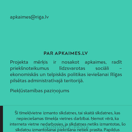
apkaimes@riga.lv
PAR APKAIMES.LV
Projekta mērķis ir nosakot apkaimes, radīt
priekšnoteikumus līdzsvarotas sociāli –
ekonomiskās un telpiskās politikas ieviešanai Rīgas
pilsētas administratīvajā teritorijā.
Piekļūstamības paziņojums
Šī tīmekļvietne izmanto sīkdatnes, tai skaitā sīkdatnes, kas
nepieciešamas tīmekļa vietnes darbībai. Ņemot vērā, ka
interneta vietne nedarbosies, ja sīkdatnes netiks izmantotas, šo
JAUNUMI E-PASTĀ
sīkdatņu izmantošanai piekrišana netiek prasīta. Papildus