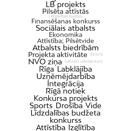
LB projekts
Pilsēta attīstās
Līdzdalības budžets
Finansēšanas konkurss
Sociālais atbalsts
Ekonomika
Attīstība; Pilsētvide
Atbalsts biedrībām
Projekta aktivitāte
Tūrisms
NVO ziņa
Latviešu valodas kursi
Rīga
Labklājība
Uzņēmējdarbība
Integrācija
Rīgā notiek
Konkursa projekts
Sports
Drošība
Vide
Līdzdalības budžeta
konkurss
Attīstība
Izglītība