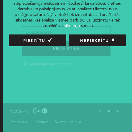
Piesakies un saņem jaunāko informāciju savā e-pastā!
nepieciešamajām sīkdatnēm (cookies), lai uzlabotu vietnes
darbību un pakalpojumus, kā arī analizētu lietotājus un
pielāgotu saturu, šajā vietnē tiek izmantotas arī analītiskās
sīkdatnes, kas analizē vietnes darbību. Lai uzzinātu vairāk
apmeklējiet
sīkdatņu
sadaļu.
PIEKRĪTU
NEPIEKRĪTU
© 2026 AIC
Par projektu
Kontakti
Sīkdatņu politika