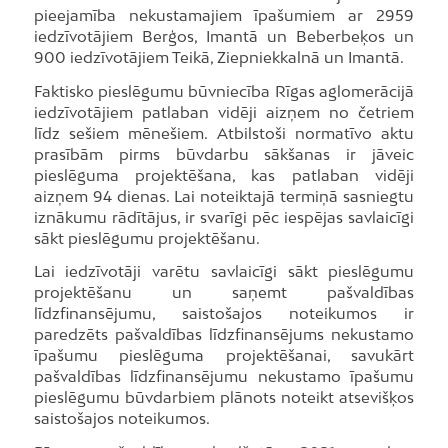
pieejamība nekustamajiem īpašumiem ar 2959
iedzīvotājiem Berģos, Imantā un Beberbeķos un
900 iedzīvotājiem Teikā, Ziepniekkalnā un Imantā.
Faktisko pieslēgumu būvniecība Rīgas aglomerācijā
iedzīvotājiem patlaban vidēji aizņem no četriem
līdz sešiem mēnešiem. Atbilstoši normatīvo aktu
prasībām pirms būvdarbu sākšanas ir jāveic
pieslēguma projektēšana, kas patlaban vidēji
aizņem 94 dienas. Lai noteiktajā termiņā sasniegtu
iznākumu rādītājus, ir svarīgi pēc iespējas savlaicīgi
sākt pieslēgumu projektēšanu.
Lai iedzīvotāji varētu savlaicīgi sākt pieslēgumu
projektēšanu un saņemt pašvaldības
līdzfinansējumu, saistošajos noteikumos ir
paredzēts pašvaldības līdzfinansējums nekustamo
īpašumu pieslēguma projektēšanai, savukārt
pašvaldības līdzfinansējumu nekustamo īpašumu
pieslēgumu būvdarbiem plānots noteikt atsevišķos
saistošajos noteikumos.