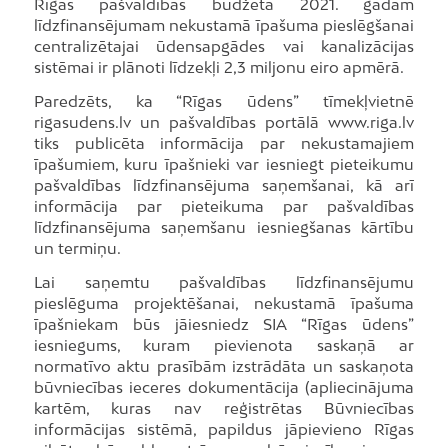
Rīgas pašvaldības budžetā 2021. gadam
līdzfinansējumam nekustamā īpašuma pieslēgšanai
centralizētajai ūdensapgādes vai kanalizācijas
sistēmai ir plānoti līdzekļi 2,3 miljonu eiro apmērā.
Paredzēts, ka “Rīgas ūdens” tīmekļvietnē
rigasudens.lv un pašvaldības portālā www.riga.lv
tiks publicēta informācija par nekustamajiem
īpašumiem, kuru īpašnieki var iesniegt pieteikumu
pašvaldības līdzfinansējuma saņemšanai, kā arī
informācija par pieteikuma par pašvaldības
līdzfinansējuma saņemšanu iesniegšanas kārtību
un termiņu.
Lai saņemtu pašvaldības līdzfinansējumu
pieslēguma projektēšanai, nekustamā īpašuma
īpašniekam būs jāiesniedz SIA “Rīgas ūdens”
iesniegums, kuram pievienota saskaņā ar
normatīvo aktu prasībām izstrādāta un saskaņota
būvniecības ieceres dokumentācija (apliecinājuma
kartēm, kuras nav reģistrētas Būvniecības
informācijas sistēmā, papildus jāpievieno Rīgas