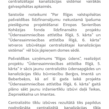
centralizētajai kanalizācijas sistēmai vairākās
galvaspilsētas apkaimēs.
Saistošie noteikumi “Par Rīgas valstspilsētas
pašvaldības līdzfinansējumu nekustamā īpašuma
pieslēguma projektēšanai Eiropas Savienības
Kohēzijas fonda līdzfinansēto projektu
“Ūdenssaimniecības attīstība Rīgā, 5. kārta” un
“Ūdenssaimniecības attīstība Rīgā, 6. kārta”
ietvaros izbūvētajai centralizētajai kanalizācijas
sistēmai” vēl būs jāpieņem domes sēdē.
Pašvaldības uzņēmums “Rīgas ūdens”, realizējot
projektu “Ūdenssaimniecības attīstība Rīgā, 5.
kārta” ir sācis jaunu centralizēto ūdensapgādes un
kanalizācijas tīklu būvniecību Berģos, Imantā un
Beberbeķos, kā arī šī gada laikā projekta
“Ūdenssaimniecības attīstība Rīgā, 6. kārta” gaitā
plāno sākt jaunu inženiertīklu izbūvi daļā Teikas,
Ziepniekkalna un Imantas.
Centralizēto tīklu izbūves rezultātā tiks papildus
nodrošināta centralizētā kanalizācijas tīkla