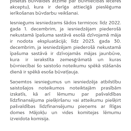
pilsētas būvvaldes atzīme par būvniecības ieceres
akceptu), kura ir derīga attiecīgā pieslēguma
ierīkošanas būvdarbu veikšanai.
Iesniegums iesniedzams šādos termiņos: līdz 2022.
gada 1. decembrim, ja iesniedzējam piederošā
nekustamā īpašuma sastāvā esošā dzīvojamā māja
ir nodota ekspluatācijā; līdz 2023. gada 30.
decembrim, ja iesniedzējam piederošā nekustamā
īpašuma sastāvā ir dzīvojamās mājas jaunbūve,
kura ir ierakstīta zemesgrāmatā un kuras
būvniecībai šo saistošo noteikumu spēkā stāšanās
dienā ir spēkā esoša būvatļauja.
Saņemtos iesniegumus un iesniedzēja atbilstību
saistošajos noteikumos noteiktajām prasībām
izskatīs, kā arī lēmumu par pašvaldības
līdzfinansējuma piešķiršanu vai atteikumu piešķirt
pašvaldības līdzfinansējumu pieņems ar Rīgas
domes Mājokļu un vides komitejas lēmumu
izveidota komisija.