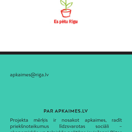
apkaimes@riga.lv
PAR APKAIMES.LV
Projekta mērķis ir nosakot apkaimes, radīt
priekšnoteikumus līdzsvarotas sociāli –