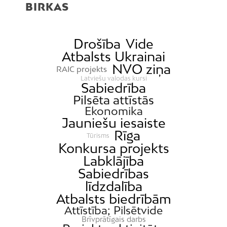
BIRKAS
Drošība
Vide
Atbalsts Ukrainai
NVO ziņa
RAIC projekts
Latviešu valodas kursi
Sabiedrība
Pilsēta attīstās
Ekonomika
Jauniešu iesaiste
Rīga
Tūrisms
Konkursa projekts
Labklājība
Sabiedrības
līdzdalība
Atbalsts biedrībām
Attīstība; Pilsētvide
Brīvprātīgais darbs