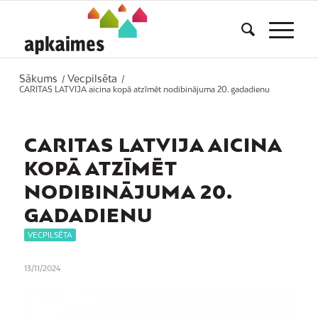
Sākums
Vecpilsēta
/
/
CARITAS LATVIJA aicina kopā atzīmēt nodibinājuma 20. gadadienu
CARITAS LATVIJA AICINA
KOPĀ ATZĪMĒT
NODIBINĀJUMA 20.
GADADIENU
VECPILSĒTA
13/11/2024