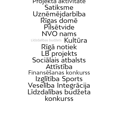
Projekta aktivitāte
Satiksme
Uzņēmējdarbība
Rīgas domē
Pilsētvide
NVO nams
Kultūra
Līdzdalības budžets
Rīgā notiek
LB projekts
Sociālais atbalsts
Attīstība
Finansēšanas konkurss
Izglītība
Sports
Veselība
Integrācija
Līdzdalības budžeta
konkurss