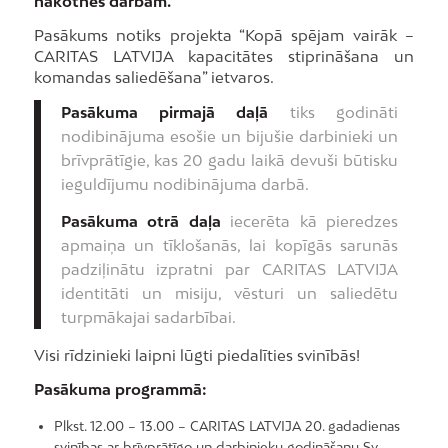
nākotnes darbam.
Pasākums notiks projekta “Kopā spējam vairāk –
CARITAS LATVIJA kapacitātes stiprināšana un
komandas saliedēšana” ietvaros.
Pasākuma pirmajā daļā
tiks godināti
nodibinājuma esošie un bijušie darbinieki un
brīvprātīgie, kas 20 gadu laikā devuši būtisku
ieguldījumu nodibinājuma darbā.
Pasākuma otrā daļa
iecerēta kā pieredzes
apmaiņa un tīklošanās, lai kopīgās sarunās
padziļinātu izpratni par CARITAS LATVIJA
identitāti un misiju, vēsturi un saliedētu
turpmākajai sadarbībai.
Visi rīdzinieki laipni lūgti piedalīties svinībās!
Pasākuma programmā:
Plkst. 12.00 – 13.00 – CARITAS LATVIJA 20. gadadienas
svinības ar brīvprātīgo un darbinieku godināšanu Sv.