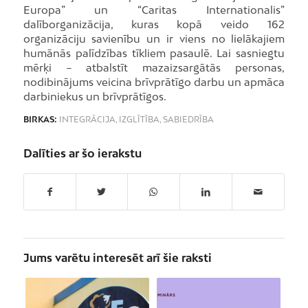
Europa” un “Caritas Internationalis”
dalīborganizācija, kuras kopā veido 162
organizāciju savienību un ir viens no lielākajiem
humānās palīdzības tīkliem pasaulē. Lai sasniegtu
mērķi – atbalstīt mazaizsargātās personas,
nodibinājums veicina brīvprātīgo darbu un apmāca
darbiniekus un brīvprātīgos.
BIRKAS:
INTEGRĀCIJA
,
IZGLĪTĪBA
,
SABIEDRĪBA
Dalīties ar šo ierakstu
Jums varētu interesēt arī šie raksti