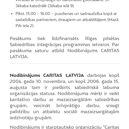
Jēkaba katedrālē (Jēkaba ielā 9).
Plkst. 13.00 – 16.00 – pusdienas un sadraudzība kopā ar
sadarbības partneriem, draugiem un atbalstītājiem (Mazā
Pils iela 2).
Pasākums tiek līdzfinansēts Rīgas pilsētas
Sabiedrības integrācijas programmas ietvaros. Par
pasākuma saturu atbild Nodibinājums CARITAS
LATVIJA.
Nodibinājums CARITAS LATVIJA
darbojas kopš
2004. gada 10. novembra, un kopš 2006. gada 15.
augusta tam ir piešķirts sabiedriskā labuma
organizācijas statuss. Nodibinājuma mērķi ir veikt
karitatīvo darbu ar mazaizsargātām sabiedrības
grupām, veicināt brīvprātīgo darbu, sniegt
palīdzību un atbalstu sociāli mazaizsargātajām
iedzīvotāju grupām.
Nodibinājums ir starptautisko organizāciju “Caritas