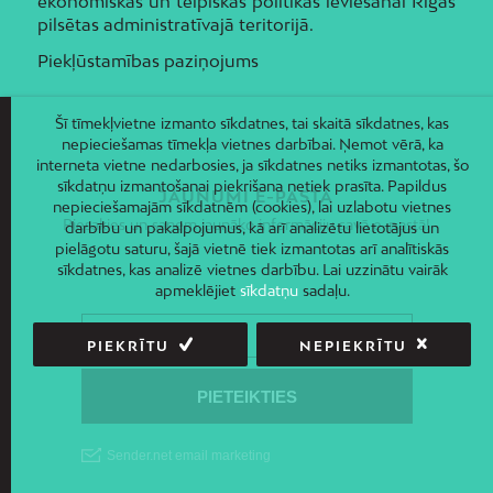
ekonomiskās un telpiskās politikas ieviešanai Rīgas
pilsētas administratīvajā teritorijā.
Piekļūstamības paziņojums
Šī tīmekļvietne izmanto sīkdatnes, tai skaitā sīkdatnes, kas
nepieciešamas tīmekļa vietnes darbībai. Ņemot vērā, ka
interneta vietne nedarbosies, ja sīkdatnes netiks izmantotas, šo
sīkdatņu izmantošanai piekrišana netiek prasīta. Papildus
JAUNUMI E-PASTĀ
nepieciešamajām sīkdatnēm (cookies), lai uzlabotu vietnes
Piesakies un saņem jaunāko informāciju savā e-pastā!
darbību un pakalpojumus, kā arī analizētu lietotājus un
pielāgotu saturu, šajā vietnē tiek izmantotas arī analītiskās
sīkdatnes, kas analizē vietnes darbību. Lai uzzinātu vairāk
apmeklējiet
sīkdatņu
sadaļu.
PIEKRĪTU
NEPIEKRĪTU