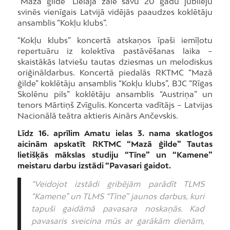
“Mazā ģilde” Lielajā zālē savu 20 gadu jubileju
svinēs vienīgais Latvijā vidējās paaudzes koklētāju
ansamblis “Kokļu klubs”.
“Kokļu klubs” koncertā atskaņos īpaši iemīļotu
repertuāru iz kolektīva pastāvēšanas laika –
skaistākās latviešu tautas dziesmas un melodiskus
oriģināldarbus. Koncertā piedalās RKTMC “Mazā
ģilde” koklētāju ansamblis “Kokļu klubs”, BJC “Rīgas
Skolēnu pils” koklētāju ansamblis “Austriņa” un
tenors Mārtiņš Zvīgulis. Koncerta vadītājs – Latvijas
Nacionālā teātra aktieris Ainārs Ančevskis.
Līdz 16. aprīlim Amatu ielas 3. nama skatlogos
aicinām apskatīt RKTMC “Mazā ģilde” Tautas
lietišķās mākslas studiju “Tīne” un “Kamene”
meistaru darbu izstādi “Pavasari gaidot.
“Veidojot izstādi gribējām parādīt TLMS
“Kamene” un TLMS “Tīne” jaunos darbus, kuri
tapuši gaidāmā pavasara noskaņās. Kad
pavasaris sveicina mūs ar garākām dienām,