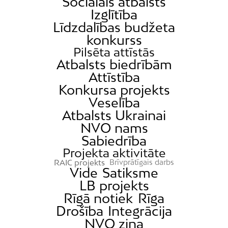
Sociālais atbalsts
Izglītība
Līdzdalības budžeta
konkurss
Pilsēta attīstās
Atbalsts biedrībām
Attīstība
Konkursa projekts
Veselība
Atbalsts Ukrainai
NVO nams
Sabiedrība
Projekta aktivitāte
RAIC projekts
Brīvprātīgais darbs
Vide
Satiksme
LB projekts
Rīgā notiek
Rīga
Drošība
Integrācija
NVO ziņa