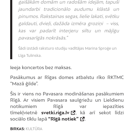
gaišākām domām un radošām idejām, tapuši
jaundarbi tradicionālo audumu klāstā un
pinumos. Rakstainas segas, lielie lakati, svētku
galdauti, dvieļi, dažāda izmēra groziņi – viss,
kas var padarīt interjeru siltu un mājīgu
pavasarīgās nokrāsās.”
Šādi izstādi raksturo studiju vadītājas Marina Sproģe un
Līga Tulinska.
Ieeja koncertos bez maksas.
Pasākumus ar Rīgas domes atbalstu rīko RKTMC
“Mazā ģilde”.
Šis ir viens no Pavasara modināšanas pasākumiem
Rīgā. Ar visiem Pavasara saulgriežu un Lieldienu
notikumiem Rīgā var iepazīties
tīmekļvietnē
svetki.riga.lv
, kā arī sekot līdzi
sociālo tīklu lapā
“Rīgā notiek”
.
BIRKAS:
KULTŪRA