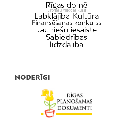
Rīgas domē
Latviešu valodas kursi
Labklājība
Kultūra
Finansēšanas konkurss
Jauniešu iesaiste
Sabiedrības
līdzdalība
NODERĪGI