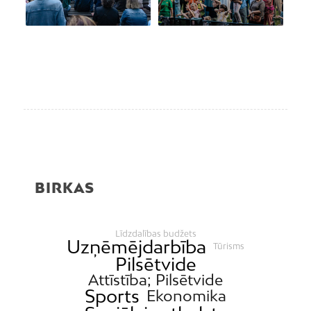
BIRKAS
Līdzdalības budžets
Uzņēmējdarbība
Tūrisms
Pilsētvide
Attīstība; Pilsētvide
Sports
Ekonomika