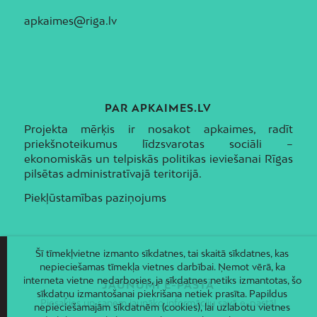
apkaimes@riga.lv
PAR APKAIMES.LV
Projekta mērķis ir nosakot apkaimes, radīt
priekšnoteikumus līdzsvarotas sociāli –
ekonomiskās un telpiskās politikas ieviešanai Rīgas
pilsētas administratīvajā teritorijā.
Piekļūstamības paziņojums
Šī tīmekļvietne izmanto sīkdatnes, tai skaitā sīkdatnes, kas
nepieciešamas tīmekļa vietnes darbībai. Ņemot vērā, ka
interneta vietne nedarbosies, ja sīkdatnes netiks izmantotas, šo
JAUNUMI E-PASTĀ
sīkdatņu izmantošanai piekrišana netiek prasīta. Papildus
Piesakies un saņem jaunāko informāciju savā e-pastā!
nepieciešamajām sīkdatnēm (cookies), lai uzlabotu vietnes