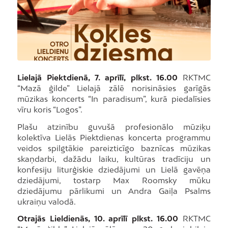
Lielajā Piektdienā, 7. aprīlī, plkst. 16.00
RKTMC
“Mazā ģilde” Lielajā zālē norisināsies garīgās
mūzikas koncerts “In paradisum”, kurā piedalīsies
vīru koris “Logos”.
Plašu atzinību guvušā profesionālo mūziķu
kolektīva Lielās Piektdienas koncerta programmu
veidos spilgtākie pareizticīgo baznīcas mūzikas
skaņdarbi, dažādu laiku, kultūras tradīciju un
konfesiju liturģiskie dziedājumi un Lielā gavēņa
dziedājumi, tostarp Max Roomsky mūku
dziedājumu pārlikumi un Andra Gaiļa Psalms
ukraiņu valodā.
Otrajās Lieldienās, 10. aprīlī plkst. 16.00
RKTMC