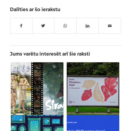
Dalīties ar šo ierakstu
Jums varētu interesēt arī šie raksti