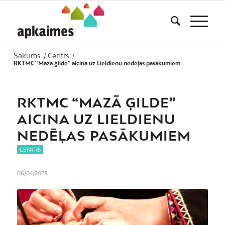
Sākums
Centrs
/
/
RKTMC “Mazā ģilde” aicina uz Lieldienu nedēļas pasākumiem
RKTMC “MAZĀ ĢILDE”
AICINA UZ LIELDIENU
NEDĒĻAS PASĀKUMIEM
CENTRS
06/04/2023