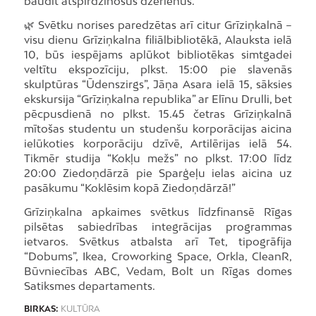
baudīt atspirdzinošus dzērienus.
🌿 Svētku norises paredzētas arī citur Grīziņkalnā –
visu dienu Grīziņkalna filiālbibliotēkā, Alauksta ielā
10, būs iespējams aplūkot bibliotēkas simtgadei
veltītu ekspozīciju, plkst. 15:00 pie slavenās
skulptūras “Ūdenszirgs”, Jāņa Asara ielā 15, sāksies
ekskursija “Grīziņkalna republika” ar Elīnu Drulli, bet
pēcpusdienā no plkst. 15.45 četras Grīziņkalnā
mītošas studentu un studenšu korporācijas aicina
ielūkoties korporāciju dzīvē, Artilērijas ielā 54.
Tikmēr studija “Kokļu mežs” no plkst. 17:00 līdz
20:00 Ziedoņdārzā pie Sparģeļu ielas aicina uz
pasākumu “Koklēsim kopā Ziedoņdārzā!”
Grīziņkalna apkaimes svētkus līdzfinansē Rīgas
pilsētas sabiedrības integrācijas programmas
ietvaros. Svētkus atbalsta arī Tet, tipogrāfija
“Dobums”, Ikea, Croworking Space, Orkla, CleanR,
Būvniecības ABC, Vedam, Bolt un Rīgas domes
Satiksmes departaments.
BIRKAS:
KULTŪRA