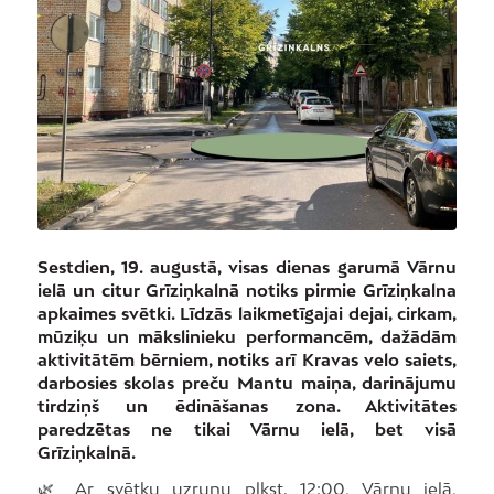
Sestdien, 19. augustā, visas dienas garumā Vārnu
ielā un citur Grīziņkalnā notiks pirmie Grīziņkalna
apkaimes svētki. Līdzās laikmetīgajai dejai, cirkam,
mūziķu un mākslinieku performancēm, dažādām
aktivitātēm bērniem, notiks arī Kravas velo saiets,
darbosies skolas preču Mantu maiņa, darinājumu
tirdziņš un ēdināšanas zona. Aktivitātes
paredzētas ne tikai Vārnu ielā, bet visā
Grīziņkalnā.
🌿 Ar svētku uzrunu plkst. 12:00, Vārnu ielā,