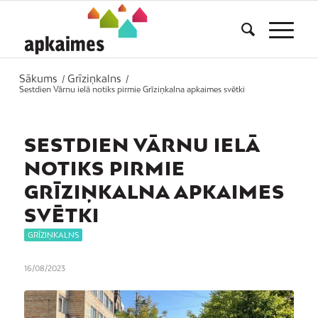
Sākums
Grīziņkalns
/
/
Sestdien Vārnu ielā notiks pirmie Grīziņkalna apkaimes svētki
SESTDIEN VĀRNU IELĀ
NOTIKS PIRMIE
GRĪZIŅKALNA APKAIMES
SVĒTKI
GRĪZIŅKALNS
16/08/2023