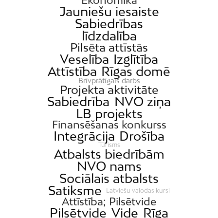
Ekonomika
Jauniešu iesaiste
Sabiedrības
līdzdalība
Pilsēta attīstās
Veselība
Izglītība
Attīstība
Rīgas domē
Brīvprātīgais darbs
Projekta aktivitāte
Sabiedrība
NVO ziņa
LB projekts
Finansēšanas konkurss
Integrācija
Drošība
Tūrisms
Atbalsts biedrībām
NVO nams
Sociālais atbalsts
Satiksme
Latviešu valodas kursi
Attīstība; Pilsētvide
Pilsētvide
Vide
Rīga