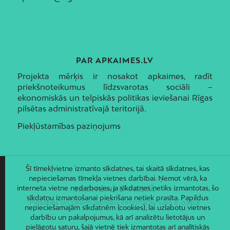
PAR APKAIMES.LV
Projekta mērķis ir nosakot apkaimes, radīt
priekšnoteikumus līdzsvarotas sociāli –
ekonomiskās un telpiskās politikas ieviešanai Rīgas
pilsētas administratīvajā teritorijā.
Piekļūstamības paziņojums
Šī tīmekļvietne izmanto sīkdatnes, tai skaitā sīkdatnes, kas
nepieciešamas tīmekļa vietnes darbībai. Ņemot vērā, ka
interneta vietne nedarbosies, ja sīkdatnes netiks izmantotas, šo
JAUNUMI E-PASTĀ
sīkdatņu izmantošanai piekrišana netiek prasīta. Papildus
Piesakies un saņem jaunāko informāciju savā e-pastā!
nepieciešamajām sīkdatnēm (cookies), lai uzlabotu vietnes
darbību un pakalpojumus, kā arī analizētu lietotājus un
pielāgotu saturu, šajā vietnē tiek izmantotas arī analītiskās