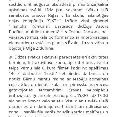
sestdien, 19. augustā, tiks atklāti pirmie Grīziņkalna
apkaimes svētki. Līdz pat vakaram svētku ielā
sanākušos priecēs Rīgas cirka skola, laikmetīgās
dejas kompānija “SIXTH”, izrāde visai ģimenei
“Hamoka Komūna”, uzstāsies dīdžejs Artūrs
Pudāns, multiinstrumentālists Oskars Jansons, bet
vakarpusē muzikālā performancē ar improvizācijas
elementiem uzstāsies pianists Ēvalds Lazarevičs un
dejotāja Olga Žitluhina.
🌿 Līdzās svētku skatuvei paredzētas arī aktivitātes
bērniem, Tet aktivitāšu zona, apskatei būs atvērta
telpa Vārnu ielā 8, kurā filmēti kadri no spēlfilmas
“Bille”, darbosies “Luste” sietspiedes darbnīca, un
notiks Bērnu mantu maiņa ar iespēju apmaiņas
ceļā atdot un iegūt skolas un pirmsskolas preces,
gatavojoties septembrim. Kravas velosipēdu
entuziastus grīziņkalnieši no plkst. 15:00 līdz 17:00
aicina uz Kravas velo saietu. Visu dienu svētku ielā
darbosies arī darinājumu tirdziņš un ēdināšanas
zona – sanākušie varēs baudīt gardas maltītes un