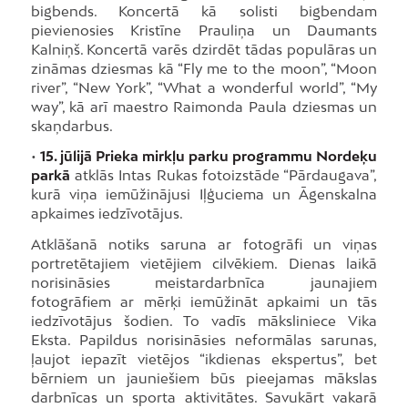
bigbends. Koncertā kā solisti bigbendam
pievienosies Kristīne Prauliņa un Daumants
Kalniņš. Koncertā varēs dzirdēt tādas populāras un
zināmas dziesmas kā “Fly me to the moon”, “Moon
river”, “New York”, “What a wonderful world”, “My
way”, kā arī maestro Raimonda Paula dziesmas un
skaņdarbus.
•
15. jūlijā Prieka mirkļu parku programmu Nordeķu
parkā
atklās Intas Rukas fotoizstāde “Pārdaugava”,
kurā viņa iemūžinājusi Iļģuciema un Āgenskalna
apkaimes iedzīvotājus.
Atklāšanā notiks saruna ar fotogrāfi un viņas
portretētajiem vietējiem cilvēkiem. Dienas laikā
norisināsies meistardarbnīca jaunajiem
fotogrāfiem ar mērķi iemūžināt apkaimi un tās
iedzīvotājus šodien. To vadīs māksliniece Vika
Eksta. Papildus norisināsies neformālas sarunas,
ļaujot iepazīt vietējos “ikdienas ekspertus”, bet
bērniem un jauniešiem būs pieejamas mākslas
darbnīcas un sporta aktivitātes. Savukārt vakarā