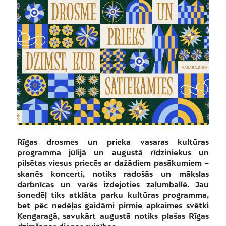
Rīgas drosmes un prieka vasaras kultūras
programma jūlijā un augustā rīdziniekus un
pilsētas viesus priecēs ar dažādiem pasākumiem –
skanēs koncerti, notiks radošās un mākslas
darbnīcas un varēs izdejoties zaļumballē. Jau
šonedēļ tiks atklāta parku kultūras programma,
bet pēc nedēļas gaidāmi pirmie apkaimes svētki
Ķengaragā, savukārt augustā notiks plašas Rīgas