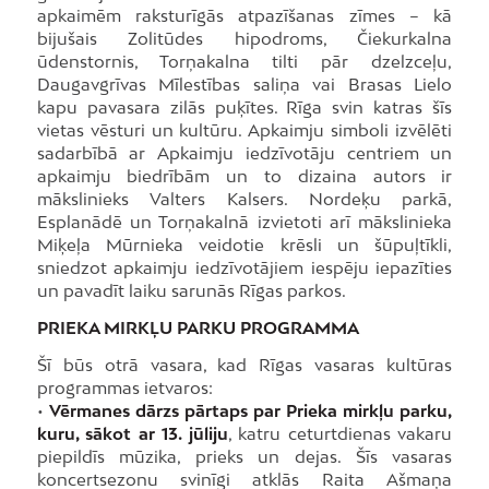
apkaimēm raksturīgās atpazīšanas zīmes – kā
bijušais Zolitūdes hipodroms, Čiekurkalna
ūdenstornis, Torņakalna tilti pār dzelzceļu,
Daugavgrīvas Mīlestības saliņa vai Brasas Lielo
kapu pavasara zilās puķītes. Rīga svin katras šīs
vietas vēsturi un kultūru. Apkaimju simboli izvēlēti
sadarbībā ar Apkaimju iedzīvotāju centriem un
apkaimju biedrībām un to dizaina autors ir
mākslinieks Valters Kalsers. Nordeķu parkā,
Esplanādē un Torņakalnā izvietoti arī mākslinieka
Miķeļa Mūrnieka veidotie krēsli un šūpuļtīkli,
sniedzot apkaimju iedzīvotājiem iespēju iepazīties
un pavadīt laiku sarunās Rīgas parkos.
PRIEKA MIRKĻU PARKU PROGRAMMA
Šī būs otrā vasara, kad Rīgas vasaras kultūras
programmas ietvaros:
•
Vērmanes dārzs pārtaps par Prieka mirkļu parku,
kuru, sākot ar 13. jūliju
, katru ceturtdienas vakaru
piepildīs mūzika, prieks un dejas. Šīs vasaras
koncertsezonu svinīgi atklās Raita Ašmaņa