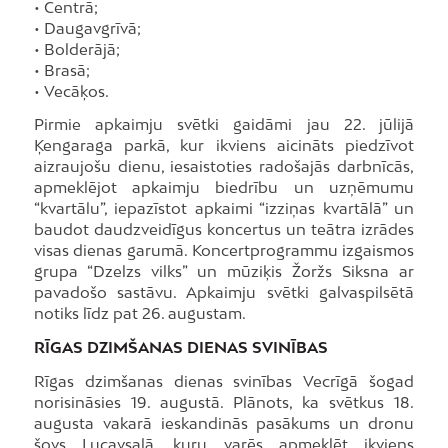
• Centrā;
• Daugavgrīvā;
• Bolderājā;
• Brasā;
• Vecāķos.
Pirmie apkaimju svētki gaidāmi jau 22. jūlijā
Ķengaraga parkā, kur ikviens aicināts piedzīvot
aizraujošu dienu, iesaistoties radošajās darbnīcās,
apmeklējot apkaimju biedrību un uzņēmumu
“kvartālu”, iepazīstot apkaimi “izziņas kvartālā” un
baudot daudzveidīgus koncertus un teātra izrādes
visas dienas garumā. Koncertprogrammu izgaismos
grupa “Dzelzs vilks” un mūziķis Žoržs Siksna ar
pavadošo sastāvu. Apkaimju svētki galvaspilsētā
notiks līdz pat 26. augustam.
RĪGAS DZIMŠANAS DIENAS SVINĪBAS
Rīgas dzimšanas dienas svinības Vecrīgā šogad
norisināsies 19. augustā. Plānots, ka svētkus 18.
augusta vakarā ieskandinās pasākums un dronu
šovs Lucavsalā, kuru varēs apmeklēt ikviens