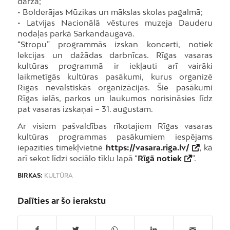
dārzā;
• Bolderājas Mūzikas un mākslas skolas pagalmā;
• Latvijas Nacionālā vēstures muzeja Dauderu
nodaļas parkā Sarkandaugavā.
“Stropu” programmās izskan koncerti, notiek
lekcijas un dažādas darbnīcas. Rīgas vasaras
kultūras programmā ir iekļauti arī vairāki
laikmetīgās kultūras pasākumi, kurus organizē
Rīgas nevalstiskās organizācijas. Šie pasākumi
Rīgas ielās, parkos un laukumos norisināsies līdz
pat vasaras izskaņai – 31. augustam.
Ar visiem pašvaldības rīkotajiem Rīgas vasaras
kultūras programmas pasākumiem iespējams
iepazīties tīmekļvietnē
https://vasara.riga.lv/
, kā
arī sekot līdzi sociālo tīklu lapā “
Rīgā notiek
”.
BIRKAS:
KULTŪRA
Dalīties ar šo ierakstu