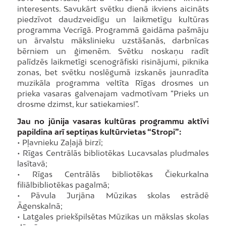
interesents. Savukārt svētku dienā ikviens aicināts
piedzīvot daudzveidīgu un laikmetīgu kultūras
programma Vecrīgā. Programmā gaidāma pašmāju
un ārvalstu mākslinieku uzstāšanās, darbnīcas
bērniem un ģimenēm. Svētku noskaņu radīt
palīdzēs laikmetīgi scenogrāfiski risinājumi, piknika
zonas, bet svētku noslēgumā izskanēs jaunradīta
muzikāla programma veltīta Rīgas drosmes un
prieka vasaras galvenajam vadmotīvam “Prieks un
drosme dzimst, kur satiekamies!”.
Jau no jūnija vasaras kultūras programmu aktīvi
papildina arī septiņas kultūrvietas “Stropi”:
• Pļavnieku Zaļajā birzī;
• Rīgas Centrālās bibliotēkas Lucavsalas pludmales
lasītavā;
• Rīgas Centrālās bibliotēkas Čiekurkalna
filiālbibliotēkas pagalmā;
• Pāvula Jurjāna Mūzikas skolas estrādē
Āgenskalnā;
• Latgales priekšpilsētas Mūzikas un mākslas skolas