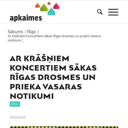
Sākums
Rīga
/
/
Ar krāšņiem koncertiem sākas Rīgas drosmes un prieka vasaras
notikumi...
AR KRĀŠŅIEM
KONCERTIEM SĀKAS
RĪGAS DROSMES UN
PRIEKA VASARAS
NOTIKUMI
RĪGA
12/07/2023