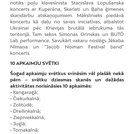
notiks poļu klavesīnista Staņislava Lopušanska
koncerts ar Kuperēna, Skarlati un Baha ģimenes
skaņdarbu atskaņojumiem. Mākslinieks piedāvā
koncertu kā daļu no savas iniciatīvas, atbalstot
Ukrainai pēc Krievijas brutālā iebrukuma tās
teritorijā. Tam sekos Simonas Orinskas un BUTŌ
Lab performance. Savukārt vakaru noslēgs Jēkaba
Nīmaņa un “Jacob Noiman Festival band”
koncerts.
10 APKAIMJU SVĒTKI
Šogad apkaimju svētkus svinēsim vēl plašāk nekā
pērn – svētku dziesmas skanēs un dažādas
aktivitātes norisināsies 10 apkaimēs:
• Ķengaragā;
• Čiekurkalnā;
• Zolitūdē;
• Dreiliņkalnā;
• Ziepniekkalnā;
• Juglā;
• Torņakalnā;