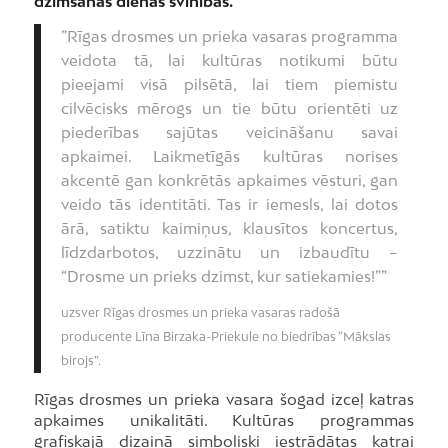
dzimšanas dienas svinības.
”Rīgas drosmes un prieka vasaras programma
veidota tā, lai kultūras notikumi būtu
pieejami visā pilsētā, lai tiem piemistu
cilvēcisks mērogs un tie būtu orientēti uz
piederības sajūtas veicināšanu savai
apkaimei. Laikmetīgās kultūras norises
akcentē gan konkrētās apkaimes vēsturi, gan
veido tās identitāti. Tas ir iemesls, lai dotos
ārā, satiktu kaimiņus, klausītos koncertus,
līdzdarbotos, uzzinātu un izbaudītu –
“Drosme un prieks dzimst, kur satiekamies!””
uzsver Rīgas drosmes un prieka vasaras radošā
producente Līna Birzaka-Priekule no biedrības “Mākslas
birojs”.
Rīgas drosmes un prieka vasara šogad izceļ katras
apkaimes unikalitāti. Kultūras programmas
grafiskajā dizainā simboliski iestrādātas katrai