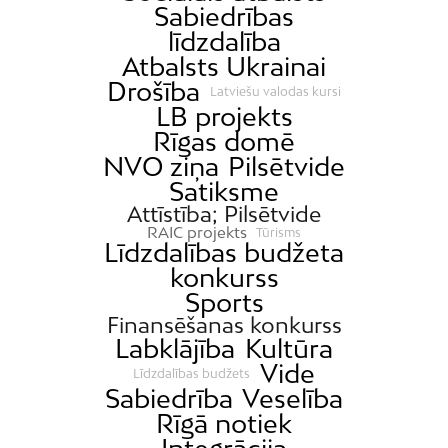
Sabiedrības
līdzdalība
Atbalsts Ukrainai
Drošība
Latviešu valodas kursi
LB projekts
Rīgas domē
NVO ziņa
Pilsētvide
Satiksme
Attīstība; Pilsētvide
RAIC projekts
Tūrisms
Līdzdalības budžeta
konkurss
Sports
Finansēšanas konkurss
Labklājība
Kultūra
Vide
Līdzdalības budžets
Sabiedrība
Veselība
Rīgā notiek