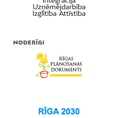
Integrācija
Uzņēmējdarbība
Izglītība
Attīstība
NODERĪGI