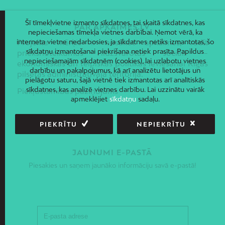
Šī tīmekļvietne izmanto sīkdatnes, tai skaitā sīkdatnes, kas
PAR APKAIMES.LV
nepieciešamas tīmekļa vietnes darbībai. Ņemot vērā, ka
Projekta mērķis ir nosakot apkaimes, radīt
interneta vietne nedarbosies, ja sīkdatnes netiks izmantotas, šo
sīkdatņu izmantošanai piekrišana netiek prasīta. Papildus
priekšnoteikumus līdzsvarotas sociāli –
nepieciešamajām sīkdatnēm (cookies), lai uzlabotu vietnes
ekonomiskās un telpiskās politikas ieviešanai Rīgas
darbību un pakalpojumus, kā arī analizētu lietotājus un
pilsētas administratīvajā teritorijā.
pielāgotu saturu, šajā vietnē tiek izmantotas arī analītiskās
sīkdatnes, kas analizē vietnes darbību. Lai uzzinātu vairāk
Piekļūstamības paziņojums
apmeklējiet
sīkdatņu
sadaļu.
PIEKRĪTU
NEPIEKRĪTU
JAUNUMI E-PASTĀ
Piesakies un saņem jaunāko informāciju savā e-pastā!