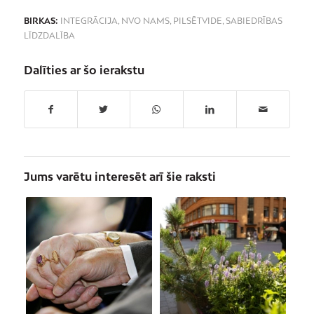
BIRKAS:
INTEGRĀCIJA
,
NVO NAMS
,
PILSĒTVIDE
,
SABIEDRĪBAS
LĪDZDALĪBA
Dalīties ar šo ierakstu
Jums varētu interesēt arī šie raksti