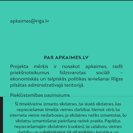
apkaimes@riga.lv
PAR APKAIMES.LV
Projekta mērķis ir nosakot apkaimes, radīt
priekšnoteikumus līdzsvarotas sociāli –
ekonomiskās un telpiskās politikas ieviešanai Rīgas
pilsētas administratīvajā teritorijā.
Piekļūstamības paziņojums
Šī tīmekļvietne izmanto sīkdatnes, tai skaitā sīkdatnes, kas
nepieciešamas tīmekļa vietnes darbībai. Ņemot vērā, ka
interneta vietne nedarbosies, ja sīkdatnes netiks izmantotas, šo
sīkdatņu izmantošanai piekrišana netiek prasīta. Papildus
nepieciešamajām sīkdatnēm (cookies), lai uzlabotu vietnes
JAUNUMI E-PASTĀ
darbību un pakalpojumus, kā arī analizētu lietotājus un