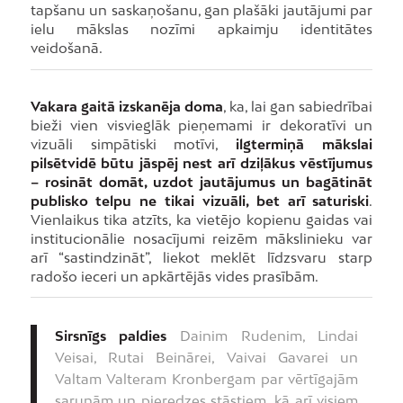
tapšanu un saskaņošanu, gan plašāki jautājumi par
ielu mākslas nozīmi apkaimju identitātes
veidošanā.
Vakara gaitā izskanēja doma
, ka, lai gan sabiedrībai
bieži vien visvieglāk pieņemami ir dekoratīvi un
vizuāli simpātiski motīvi,
ilgtermiņā mākslai
pilsētvidē būtu jāspēj nest arī dziļākus vēstījumus
– rosināt domāt, uzdot jautājumus un bagātināt
publisko telpu ne tikai vizuāli, bet arī saturiski
.
Vienlaikus tika atzīts, ka vietējo kopienu gaidas vai
institucionālie nosacījumi reizēm mākslinieku var
arī “sastindzināt”, liekot meklēt līdzsvaru starp
radošo ieceri un apkārtējās vides prasībām.
Sirsnīgs paldies
Dainim Rudenim, Lindai
Veisai, Rutai Beinārei, Vaivai Gavarei un
Valtam Valteram Kronbergam par vērtīgajām
sarunām un pieredzes stāstiem, kā arī visiem