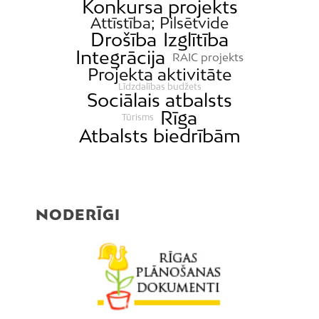
Konkursa projekts
Attīstība; Pilsētvide
Drošība
Izglītība
Integrācija
RAIC projekts
Projekta aktivitāte
Līdzdalības budžets
Sociālais atbalsts
Rīga
Tūrisms
Atbalsts biedrībām
NODERĪGI