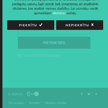
pielāgotu saturu, šajā vietnē tiek izmantotas arī analītiskās
Piesakies un saņem jaunāko informāciju savā e-pastā!
sīkdatnes, kas analizē vietnes darbību. Lai uzzinātu vairāk
apmeklējiet
sīkdatņu
sadaļu.
PIEKRĪTU
NEPIEKRĪTU
© 2026 AIC
Par projektu
Kontakti
Sīkdatņu politika