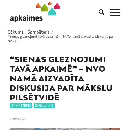
Sākums
Šampēteris
/
/
“Sienas gleznojumi Tavā apkaimē” – NVO namā aizvadīta diskusija par
māksl...
“SIENAS GLEZNOJUMI
TAVĀ APKAIMĒ” – NVO
NAMĀ AIZVADĪTA
DISKUSIJA PAR MĀKSLU
PILSĒTVIDĒ
ŠAMPĒTERIS
,
ZASULAUKS
21/05/2026