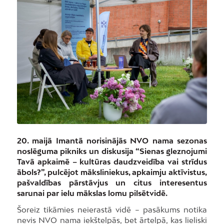
20. maijā Imantā norisinājās NVO nama sezonas
noslēguma pikniks un diskusija “Sienas gleznojumi
Tavā apkaimē – kultūras daudzveidība vai strīdus
ābols?”, pulcējot māksliniekus, apkaimju aktīvistus,
pašvaldības pārstāvjus un citus interesentus
sarunai par ielu mākslas lomu pilsētvidē.
Šoreiz tikāmies neierastā vidē – pasākums notika
nevis NVO nama iekštelpās, bet ārtelpā, kas lieliski