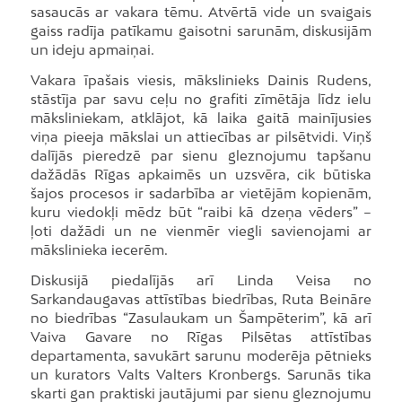
sasaucās ar vakara tēmu. Atvērtā vide un svaigais
gaiss radīja patīkamu gaisotni sarunām, diskusijām
un ideju apmaiņai.
Vakara īpašais viesis, mākslinieks Dainis Rudens,
stāstīja par savu ceļu no grafiti zīmētāja līdz ielu
māksliniekam, atklājot, kā laika gaitā mainījusies
viņa pieeja mākslai un attiecības ar pilsētvidi. Viņš
dalījās pieredzē par sienu gleznojumu tapšanu
dažādās Rīgas apkaimēs un uzsvēra, cik būtiska
šajos procesos ir sadarbība ar vietējām kopienām,
kuru viedokļi mēdz būt “raibi kā dzeņa vēders” –
ļoti dažādi un ne vienmēr viegli savienojami ar
mākslinieka iecerēm.
Diskusijā piedalījās arī Linda Veisa no
Sarkandaugavas attīstības biedrības, Ruta Beināre
no biedrības “Zasulaukam un Šampēterim”, kā arī
Vaiva Gavare no Rīgas Pilsētas attīstības
departamenta, savukārt sarunu moderēja pētnieks
un kurators Valts Valters Kronbergs. Sarunās tika
skarti gan praktiski jautājumi par sienu gleznojumu