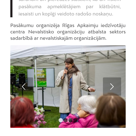
pasākuma apmeklētājiem par klātbūtni,
iesaisti un kopīgi veidoto radošo noskaņu.
Pasākumu organizēja Rīgas Apkaimju iedzīvotāju
centra Nevalstisko organizāciju atbalsta sektors
sadarbībā ar nevalstiskajām organizācijām.
Next
1
2
3
4