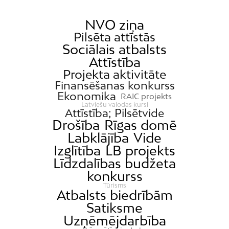
NVO ziņa
Pilsēta attīstās
Sociālais atbalsts
Attīstība
Projekta aktivitāte
Finansēšanas konkurss
Ekonomika
RAIC projekts
Latviešu valodas kursi
Attīstība; Pilsētvide
Drošība
Rīgas domē
Labklājība
Vide
Izglītība
LB projekts
Līdzdalības budžeta
konkurss
Tūrisms
Atbalsts biedrībām
Satiksme
Uzņēmējdarbība