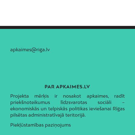
apkaimes@riga.lv
PAR APKAIMES.LV
Projekta mērķis ir nosakot apkaimes, radīt
priekšnoteikumus līdzsvarotas sociāli –
ekonomiskās un telpiskās politikas ieviešanai Rīgas
pilsētas administratīvajā teritorijā.
Piekļūstamības paziņojums