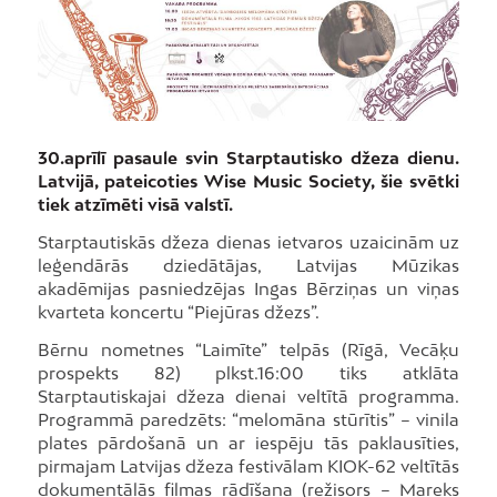
30.aprīlī pasaule svin Starptautisko džeza dienu.
Latvijā, pateicoties Wise Music Society, šie svētki
tiek atzīmēti visā valstī.
Starptautiskās džeza dienas ietvaros uzaicinām uz
leģendārās dziedātājas, Latvijas Mūzikas
akadēmijas pasniedzējas Ingas Bērziņas un viņas
kvarteta koncertu “Piejūras džezs”.
Bērnu nometnes “Laimīte” telpās (Rīgā, Vecāķu
prospekts 82) plkst.16:00 tiks atklāta
Starptautiskajai džeza dienai veltītā programma.
Programmā paredzēts: “melomāna stūrītis” – vinila
plates pārdošanā un ar iespēju tās paklausīties,
pirmajam Latvijas džeza festivālam KIOK-62 veltītās
dokumentālās filmas rādīšana (režisors – Mareks