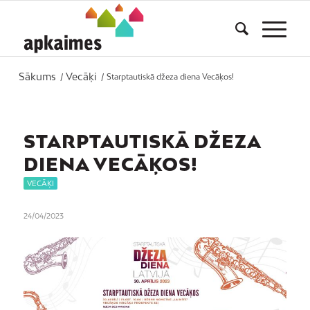
Sākums
Vecāķi
/
/
Starptautiskā džeza diena Vecāķos!
STARPTAUTISKĀ DŽEZA
DIENA VECĀĶOS!
VECĀĶI
24/04/2023