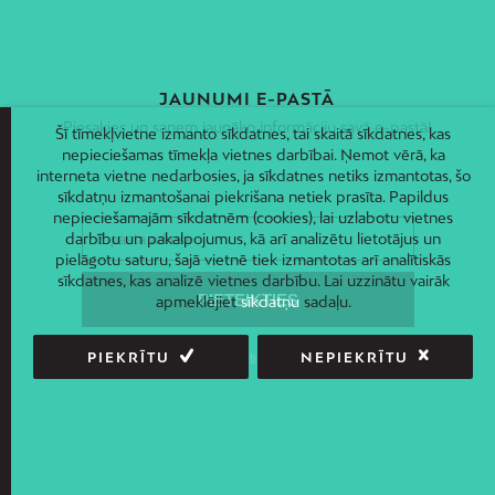
JAUNUMI E-PASTĀ
Piesakies un saņem jaunāko informāciju savā e-pastā!
Šī tīmekļvietne izmanto sīkdatnes, tai skaitā sīkdatnes, kas
nepieciešamas tīmekļa vietnes darbībai. Ņemot vērā, ka
interneta vietne nedarbosies, ja sīkdatnes netiks izmantotas, šo
sīkdatņu izmantošanai piekrišana netiek prasīta. Papildus
nepieciešamajām sīkdatnēm (cookies), lai uzlabotu vietnes
darbību un pakalpojumus, kā arī analizētu lietotājus un
pielāgotu saturu, šajā vietnē tiek izmantotas arī analītiskās
sīkdatnes, kas analizē vietnes darbību. Lai uzzinātu vairāk
apmeklējiet
sīkdatņu
sadaļu.
PIEKRĪTU
NEPIEKRĪTU