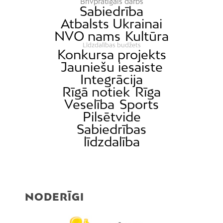
Brīvprātīgais darbs
Sabiedrība
Atbalsts Ukrainai
NVO nams
Kultūra
Līdzdalības budžets
Konkursa projekts
Jauniešu iesaiste
Integrācija
Rīgā notiek
Rīga
Veselība
Sports
Pilsētvide
Sabiedrības
līdzdalība
NODERĪGI