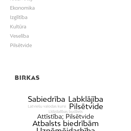
Ekonomika
Izglītība
Kultūra
Veselība
Pilsētvide
Peldvietas
Vide
BIRKAS
Sabiedrība
Labklājība
Pilsētvide
Latviešu valodas kursi
Līdzdalības budžets
Attīstība; Pilsētvide
Atbalsts biedrībām
Uzņēmējdarbība