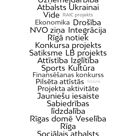
Atbalsts Ukrainai
Vide
RAIC projekts
Drošība
Ekonomika
NVO ziņa
Integrācija
Rīgā notiek
Konkursa projekts
Satiksme
LB projekts
Attīstība
Izglītība
Sports
Kultūra
Finansēšanas konkurss
Pilsēta attīstās
Tūrisms
Projekta aktivitāte
Jauniešu iesaiste
Sabiedrības
līdzdalība
Rīgas domē
Veselība
Rīga
Sociālais atbalsts