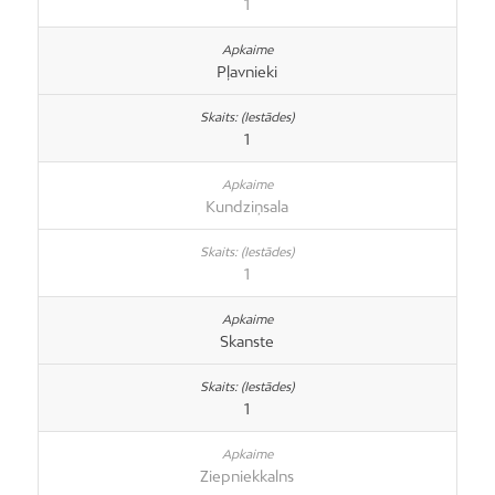
1
Pļavnieki
1
Kundziņsala
1
Skanste
1
Ziepniekkalns