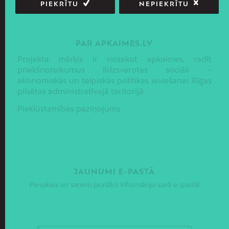
PIEKRĪTU
NEPIEKRĪTU
PAR APKAIMES.LV
Projekta mērķis ir nosakot apkaimes, radīt
priekšnoteikumus līdzsvarotas sociāli –
ekonomiskās un telpiskās politikas ieviešanai Rīgas
pilsētas administratīvajā teritorijā.
Piekļūstamības paziņojums
JAUNUMI E-PASTĀ
Piesakies un saņem jaunāko informāciju savā e-pastā!