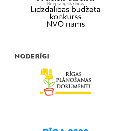
Brīvprātīgais darbs
Līdzdalības budžeta
konkurss
NVO nams
NODERĪGI