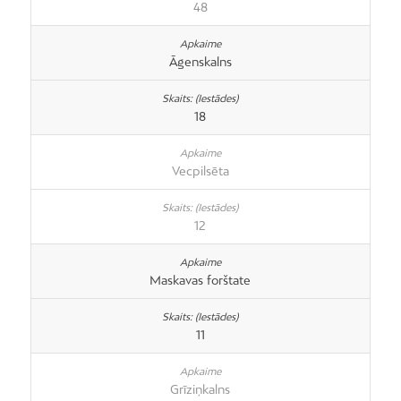
48
Āgenskalns
18
Vecpilsēta
12
Maskavas forštate
11
Grīziņkalns