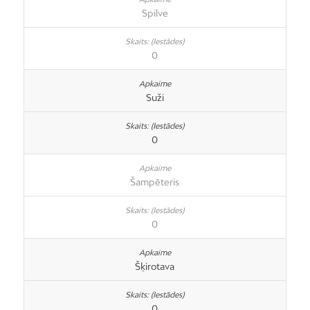
Spilve
0
Suži
0
Šampēteris
0
Šķirotava
0