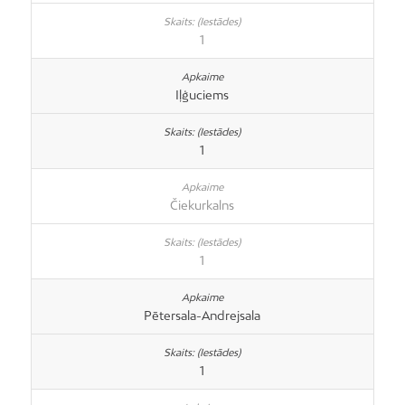
1
Iļģuciems
1
Čiekurkalns
1
Pētersala-Andrejsala
1