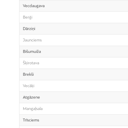
Vecdaugava
Berģi
Dārziņi
Jaunciems
Bišumuiža
Šķirotava
Brekši
Vecāķi
Atgāzene
Mangaļsala
Trīsciems