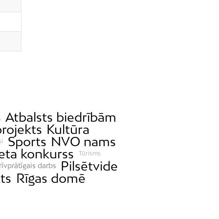
s
Atbalsts biedrībām
rojekts
Kultūra
Sports
NVO nams
si
eta konkurss
Tūrisms
Pilsētvide
rīvprātīgais darbs
ts
Rīgas domē