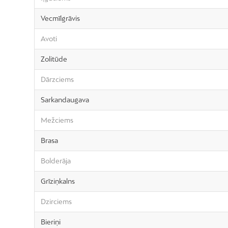
Vecmīlgrāvis
Avoti
Zolitūde
Dārzciems
Sarkandaugava
Mežciems
Brasa
Bolderāja
Grīziņkalns
Dzirciems
Bieriņi