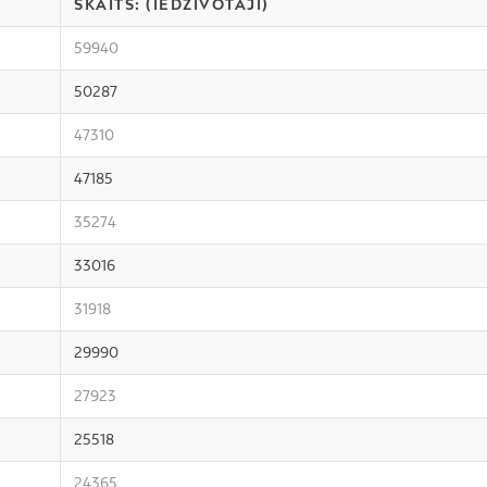
SKAITS: (IEDZĪVOTĀJI)
59940
50287
47310
47185
35274
33016
31918
29990
27923
25518
24365