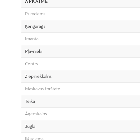
APKAIME
Purvciems
Ķengarags
Imanta
Pļavnieki
Centrs
Ziepniekkalns
Maskavas forštate
Teika
Āgenskalns
Jugla
Iļģuciems