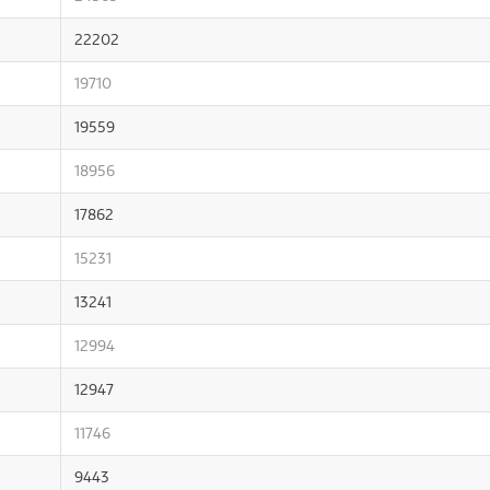
22202
19710
19559
18956
17862
15231
13241
12994
12947
11746
9443