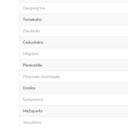
Daugavgrīva
Torņakalns
Zasulauks
Čiekurkalns
Mīlgrāvis
Pleskodāle
Pētersala-Andrejsala
Dreiliņi
Šampēteris
Mežaparks
Vecpilsēta