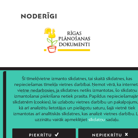
NODERĪGI
Šī tīmekļvietne izmanto sīkdatnes, tai skaitā sīkdatnes, kas
nepieciešamas tīmekļa vietnes darbībai. Ņemot vērā, ka internet
vietne nedarbosies, ja sīkdatnes netiks izmantotas, šo sīkdatņu
apkaimes@riga.lv
izmantošanai piekrišana netiek prasīta. Papildus nepieciešamaj
sīkdatnēm (cookies), lai uzlabotu vietnes darbību un pakalpojumu
kā arī analizētu lietotājus un pielāgotu saturu, šajā vietnē tiek
izmantotas arī analītiskās sīkdatnes, kas analizē vietnes darbību. L
uzzinātu vairāk apmeklējiet
sīkdatņu
sadaļu.
PIEKRĪTU
NEPIEKRĪTU