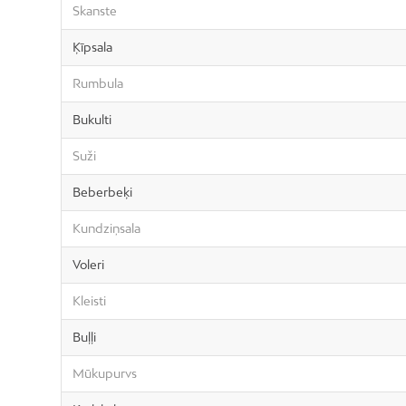
Skanste
Ķīpsala
Rumbula
Bukulti
Suži
Beberbeķi
Kundziņsala
Voleri
Kleisti
Buļļi
Mūkupurvs