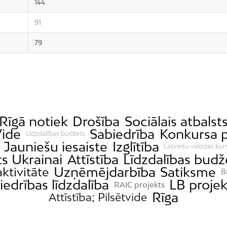
144
91
79
Rīgā notiek
Drošība
Sociālais atbalst
ide
Sabiedrība
Konkursa p
Līdzdalības budžets
Jauniešu iesaiste
Izglītība
Latviešu valodas kur
ts Ukrainai
Attīstība
Līdzdalības budž
Uzņēmējdarbība
Satiksme
aktivitāte
B
iedrības līdzdalība
LB projek
RAIC projekts
Rīga
Attīstība; Pilsētvide