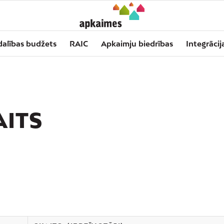
dalības budžets
RAIC
Apkaimju biedrības
Integrācij
AITS