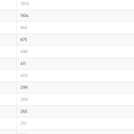
1305
1104
945
675
490
411
402
299
269
265
212