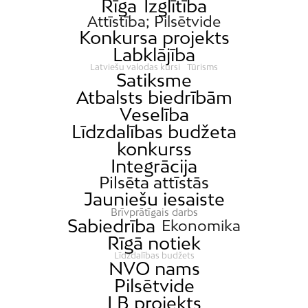
Rīga
Izglītība
Attīstība; Pilsētvide
Konkursa projekts
Labklājība
Latviešu valodas kursi
Tūrisms
Satiksme
Atbalsts biedrībām
Veselība
Līdzdalības budžeta
konkurss
Integrācija
Pilsēta attīstās
Jauniešu iesaiste
Brīvprātīgais darbs
Sabiedrība
Ekonomika
Rīgā notiek
Līdzdalības budžets
NVO nams
Pilsētvide
LB projekts