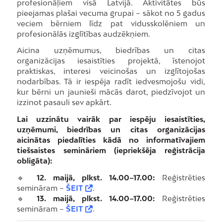
profesionāļiem visā Latvijā. Aktivitātes būs
pieejamas plašai vecuma grupai – sākot no 5 gadus
veciem bērniem līdz pat vidusskolēniem un
profesionālās izglītības audzēkņiem.
Aicina uzņēmumus, biedrības un citas
organizācijas iesaistīties projektā, īstenojot
praktiskas, interesi veicinošas un izglītojošas
nodarbības. Tā ir iespēja radīt iedvesmojošu vidi,
kur bērni un jaunieši mācās darot, piedzīvojot un
izzinot pasauli sev apkārt.
Lai uzzinātu vairāk par iespēju iesaistīties,
uzņēmumi, biedrības un citas organizācijas
aicinātas piedalīties kādā no informatīvajiem
tiešsaistes semināriem (iepriekšēja reģistrācija
obligāta):
🔹
12. maijā, plkst. 14.00–17.00:
Reģistrēties
semināram –
ŠEIT
.
🔹
13. maijā, plkst. 14.00–17.00:
Reģistrēties
semināram –
ŠEIT
.