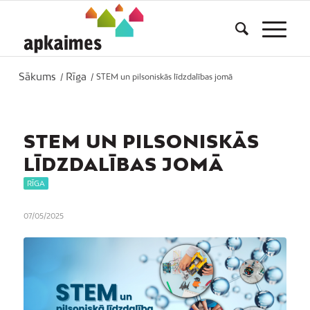
Sākums
Rīga
/
/
STEM un pilsoniskās līdzdalības jomā
STEM UN PILSONISKĀS
LĪDZDALĪBAS JOMĀ
RĪGA
07/05/2025