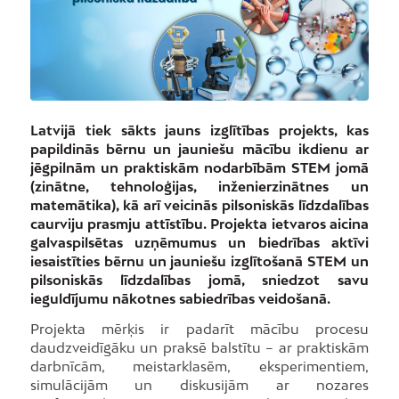
Latvijā tiek sākts jauns izglītības projekts, kas
papildinās bērnu un jauniešu mācību ikdienu ar
jēgpilnām un praktiskām nodarbībām STEM jomā
(zinātne, tehnoloģijas, inženierzinātnes un
matemātika), kā arī veicinās pilsoniskās līdzdalības
caurviju prasmju attīstību. Projekta ietvaros aicina
galvaspilsētas uzņēmumus un biedrības aktīvi
iesaistīties bērnu un jauniešu izglītošanā STEM un
pilsoniskās līdzdalības jomā, sniedzot savu
ieguldījumu nākotnes sabiedrības veidošanā.
Projekta mērķis ir padarīt mācību procesu
daudzveidīgāku un praksē balstītu – ar praktiskām
darbnīcām, meistarklasēm, eksperimentiem,
simulācijām un diskusijām ar nozares