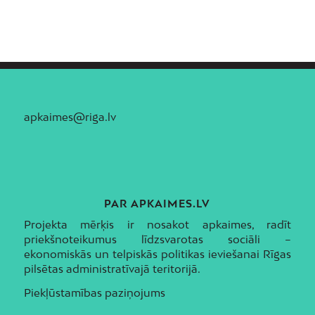
apkaimes@riga.lv
PAR APKAIMES.LV
Projekta mērķis ir nosakot apkaimes, radīt
priekšnoteikumus līdzsvarotas sociāli –
ekonomiskās un telpiskās politikas ieviešanai Rīgas
pilsētas administratīvajā teritorijā.
Piekļūstamības paziņojums