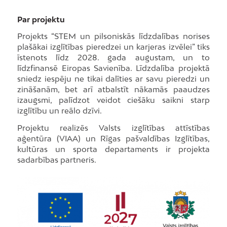
Par projektu
Projekts “STEM un pilsoniskās līdzdalības norises
plašākai izglītības pieredzei un karjeras izvēlei” tiks
īstenots līdz 2028. gada augustam, un to
līdzfinansē Eiropas Savienība. Līdzdalība projektā
sniedz iespēju ne tikai dalīties ar savu pieredzi un
zināšanām, bet arī atbalstīt nākamās paaudzes
izaugsmi, palīdzot veidot ciešāku saikni starp
izglītību un reālo dzīvi.
Projektu realizēs Valsts izglītības attīstības
aģentūra (VIAA) un Rīgas pašvaldības Izglītības,
kultūras un sporta departaments ir projekta
sadarbības partneris.