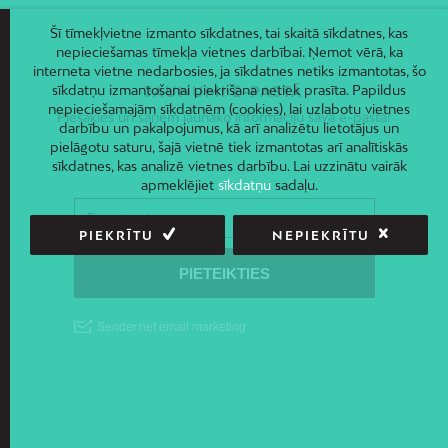
Šī tīmekļvietne izmanto sīkdatnes, tai skaitā sīkdatnes, kas
nepieciešamas tīmekļa vietnes darbībai. Ņemot vērā, ka
interneta vietne nedarbosies, ja sīkdatnes netiks izmantotas, šo
sīkdatņu izmantošanai piekrišana netiek prasīta. Papildus
JAUNUMI E-PASTĀ
nepieciešamajām sīkdatnēm (cookies), lai uzlabotu vietnes
Piesakies un saņem jaunāko informāciju savā e-pastā!
darbību un pakalpojumus, kā arī analizētu lietotājus un
pielāgotu saturu, šajā vietnē tiek izmantotas arī analītiskās
sīkdatnes, kas analizē vietnes darbību. Lai uzzinātu vairāk
apmeklējiet
sīkdatņu
sadaļu.
PIEKRĪTU
NEPIEKRĪTU