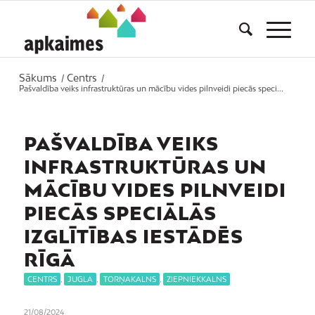
Sākums
Centrs
/
/
Pašvaldība veiks infrastruktūras un mācību vides pilnveidi piecās speci...
PAŠVALDĪBA VEIKS
INFRASTRUKTŪRAS UN
MĀCĪBU VIDES PILNVEIDI
PIECĀS SPECIĀLĀS
IZGLĪTĪBAS IESTĀDĒS
RĪGĀ
CENTRS
,
JUGLA
,
TORŅAKALNS
,
ZIEPNIEKKALNS
21/08/2024