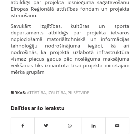
atbildīgs par projekta iesnieguma sagatavošanu
Eiropas Reģionālā attīstības fondam un projekta
īstenošanu.
Savukārt Izglītības, kultūras un sporta
departaments atbildīgs par projekta ietvaros
nepieciešamā materiāltehniskā un informācijas
tehnoloģiju nodrošinājuma iegādi, kā arī
nodrošinās, ka projektā uzlabotā infrastruktūra
vismaz piecus gadus pēc noslēguma maksājuma
veikšanas tiks izmantota tikai projektā minētājām
mērķa grupām.
BIRKAS:
ATTĪSTĪBA
,
IZGLĪTĪBA
,
PILSĒTVIDE
Dalīties ar šo ierakstu