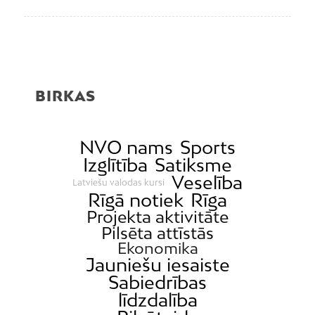
BIRKAS
NVO nams
Sports
Izglītība
Satiksme
Veselība
Latviešu valodas kursi
Rīgā notiek
Rīga
Projekta aktivitāte
Pilsēta attīstās
Ekonomika
Jauniešu iesaiste
Sabiedrības
līdzdalība