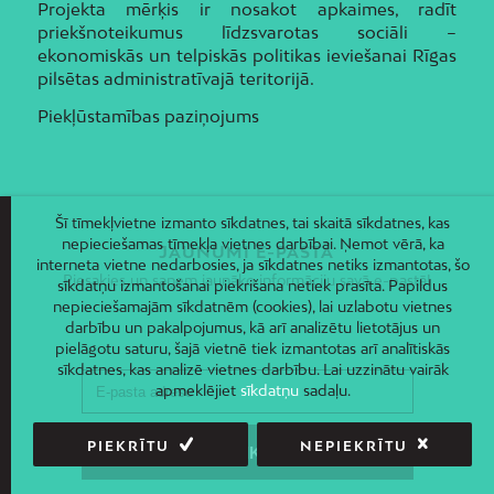
Projekta mērķis ir nosakot apkaimes, radīt
priekšnoteikumus līdzsvarotas sociāli –
ekonomiskās un telpiskās politikas ieviešanai Rīgas
pilsētas administratīvajā teritorijā.
Piekļūstamības paziņojums
Šī tīmekļvietne izmanto sīkdatnes, tai skaitā sīkdatnes, kas
nepieciešamas tīmekļa vietnes darbībai. Ņemot vērā, ka
JAUNUMI E-PASTĀ
interneta vietne nedarbosies, ja sīkdatnes netiks izmantotas, šo
Piesakies un saņem jaunāko informāciju savā e-pastā!
sīkdatņu izmantošanai piekrišana netiek prasīta. Papildus
nepieciešamajām sīkdatnēm (cookies), lai uzlabotu vietnes
darbību un pakalpojumus, kā arī analizētu lietotājus un
pielāgotu saturu, šajā vietnē tiek izmantotas arī analītiskās
sīkdatnes, kas analizē vietnes darbību. Lai uzzinātu vairāk
apmeklējiet
sīkdatņu
sadaļu.
PIEKRĪTU
NEPIEKRĪTU