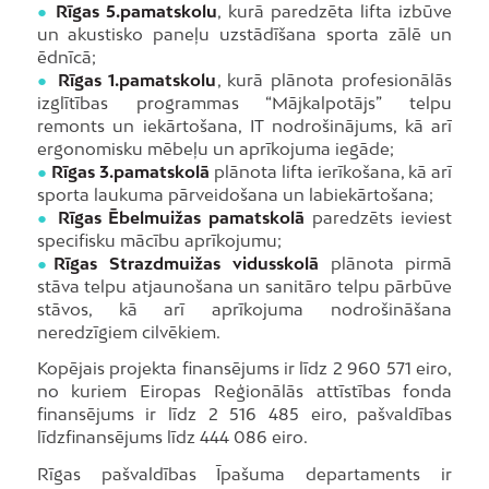
●
Rīgas 5.pamatskolu
, kurā paredzēta lifta izbūve
un akustisko paneļu uzstādīšana sporta zālē un
ēdnīcā;
●
Rīgas 1.pamatskolu
, kurā plānota profesionālās
izglītības programmas “Mājkalpotājs” telpu
remonts un iekārtošana, IT nodrošinājums, kā arī
ergonomisku mēbeļu un aprīkojuma iegāde;
●
Rīgas 3.pamatskolā
plānota lifta ierīkošana, kā arī
sporta laukuma pārveidošana un labiekārtošana;
●
Rīgas Ēbelmuižas pamatskolā
paredzēts ieviest
specifisku mācību aprīkojumu;
●
Rīgas Strazdmuižas vidusskolā
plānota pirmā
stāva telpu atjaunošana un sanitāro telpu pārbūve
stāvos, kā arī aprīkojuma nodrošināšana
neredzīgiem cilvēkiem.
Kopējais projekta finansējums ir līdz 2 960 571 eiro,
no kuriem Eiropas Reģionālās attīstības fonda
finansējums ir līdz 2 516 485 eiro, pašvaldības
līdzfinansējums līdz 444 086 eiro.
Rīgas pašvaldības Īpašuma departaments ir