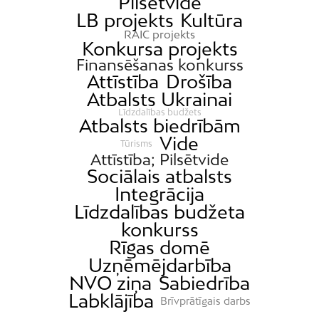
Pilsētvide
LB projekts
Kultūra
RAIC projekts
Konkursa projekts
Finansēšanas konkurss
Attīstība
Drošība
Atbalsts Ukrainai
Līdzdalības budžets
Atbalsts biedrībām
Vide
Tūrisms
Attīstība; Pilsētvide
Sociālais atbalsts
Integrācija
Līdzdalības budžeta
konkurss
Rīgas domē
Uzņēmējdarbība
NVO ziņa
Sabiedrība
Labklājība
Brīvprātīgais darbs