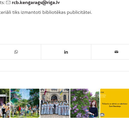
ts:
rcb.kengarags@riga.lv
iāli tiks izmantoti bibliotēkas publicitātei.