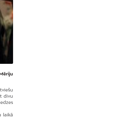
Mēriju
tviešu
t divu
iedzes
 laikā