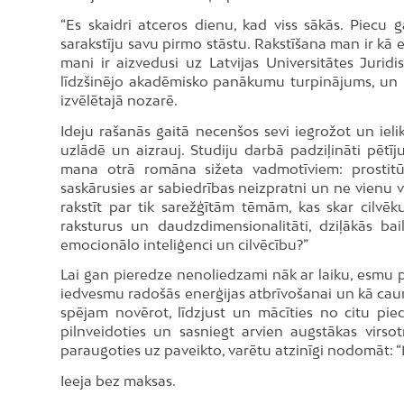
“Es skaidri atceros dienu, kad viss sākās. Piec
sarakstīju savu pirmo stāstu. Rakstīšana man ir kā e
mani ir aizvedusi uz Latvijas Universitātes Juridis
līdzšinējo akadēmisko panākumu turpinājums, un ma
izvēlētajā nozarē.
Ideju rašanās gaitā necenšos sevi iegrožot un iel
uzlādē un aizrauj. Studiju darbā padziļināti pētīju
mana otrā romāna sižeta vadmotīviem: prostit
saskārusies ar sabiedrības neizpratni un ne vienu v
rakstīt par tik sarežģītām tēmām, kas skar cilvēku
raksturus un daudzdimensionalitāti, dziļākās bai
emocionālo inteliģenci un cilvēcību?”
Lai gan pieredze nenoliedzami nāk ar laiku, esmu pā
iedvesmu radošās enerģijas atbrīvošanai un kā caur 
spējam novērot, līdzjust un mācīties no citu pi
pilnveidoties un sasniegt arvien augstākas virso
paraugoties uz paveikto, varētu atzinīgi nodomāt: “M
Ieeja bez maksas.