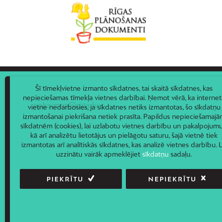
Šī tīmekļvietne izmanto sīkdatnes, tai skaitā sīkdatnes, kas
nepieciešamas tīmekļa vietnes darbībai. Ņemot vērā, ka internet
apkaimes@riga.lv
vietne nedarbosies, ja sīkdatnes netiks izmantotas, šo sīkdatņu
izmantošanai piekrišana netiek prasīta. Papildus nepieciešamaj
sīkdatnēm (cookies), lai uzlabotu vietnes darbību un pakalpojumu
kā arī analizētu lietotājus un pielāgotu saturu, šajā vietnē tiek
izmantotas arī analītiskās sīkdatnes, kas analizē vietnes darbību. L
uzzinātu vairāk apmeklējiet
sīkdatņu
sadaļu.
PIEKRĪTU
NEPIEKRĪTU