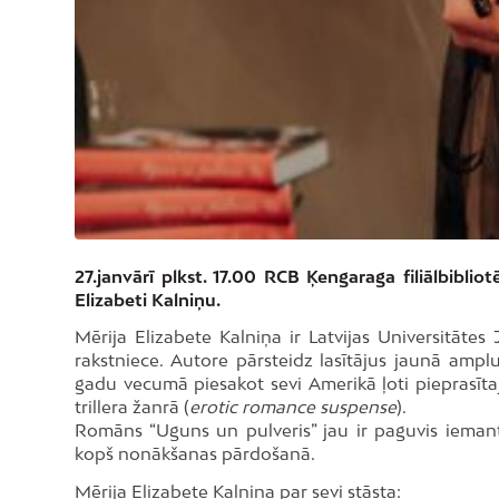
27.janvārī plkst. 17.00 RCB Ķengaraga filiālbiblio
Elizabeti Kalniņu.
Mērija Elizabete Kalniņa ir Latvijas Universitāte
rakstniece. Autore pārsteidz lasītājus jaunā amp
gadu vecumā piesakot sevi Amerikā ļoti pieprasītaj
trillera žanrā (
erotic romance suspense
).
Romāns “Uguns un pulveris” jau ir paguvis iemanto
kopš nonākšanas pārdošanā.
Mērija Elizabete Kalniņa par sevi stāsta: