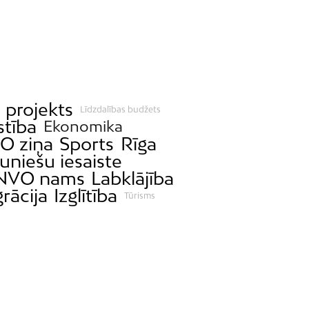
 projekts
Līdzdalības budžets
stība
Ekonomika
O ziņa
Sports
Rīga
uniešu iesaiste
NVO nams
Labklājība
rācija
Izglītība
Tūrisms