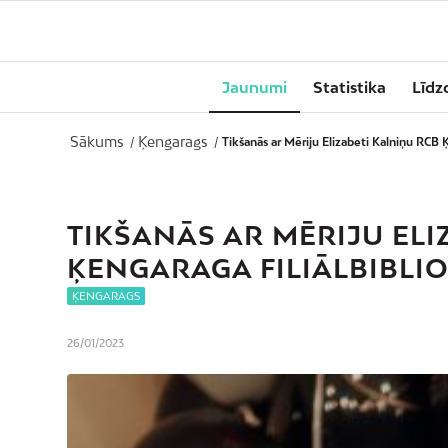
Jaunumi
Statistika
Līdz
Sākums
Ķengarags
/
/
Tikšanās ar Mēriju Elizabeti Kalniņu RCB Ķ
TIKŠANĀS AR MĒRIJU ELI
ĶENGARAGA FILIĀLBIBLI
ĶENGARAGS
26/01/2023