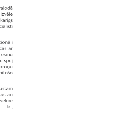
valodā
 izvēle
karīgs
ālisti
ionāli
cas ar
s esmu
e spēj
varoņu
mītošo
gūstam
et arī
 vēlme
– lai,