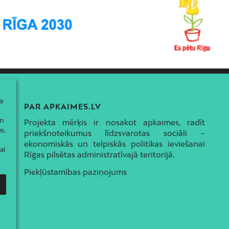
a
PAR APKAIMES.LV
ām
Projekta mērķis ir nosakot apkaimes, radīt
s,
priekšnoteikumus līdzsvarotas sociāli –
ekonomiskās un telpiskās politikas ieviešanai
ai
Rīgas pilsētas administratīvajā teritorijā.
Piekļūstamības paziņojums