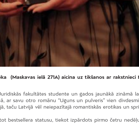
tēka (Maskavas ielā 271A) aicina uz tikšanos ar rakstnieci 
s Juridiskās fakultātes studente un gados jaunākā zināmā la
luā, ar savu otro romānu “Uguns un pulveris” vien divdesmi
ā, taču Latvijā vēl neiepazītajā romantiskās erotikas un spr
t bestsellera statusu, tiekot izpārdots pirmo četru nedēļu