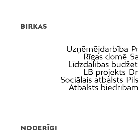
BIRKAS
Uzņēmējdarbība
Pr
Rīgas domē
S
Līdzdalības budže
LB projekts
Dr
Sociālais atbalsts
Pil
Atbalsts biedrībā
NODERĪGI