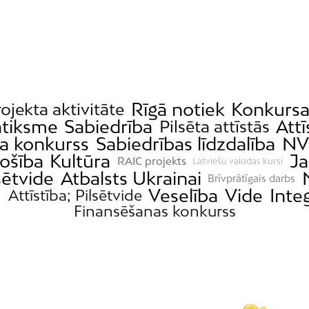
Rīgā notiek
Konkursa
ojekta aktivitāte
atiksme
Sabiedrība
Attī
Pilsēta attīstās
ta konkurss
Sabiedrības līdzdalība
NV
ošība
Kultūra
Ja
RAIC projekts
Latviešu valodas kursi
sētvide
Atbalsts Ukrainai
Brīvprātīgais darbs
m
Veselība
Vide
Integ
Attīstība; Pilsētvide
Finansēšanas konkurss