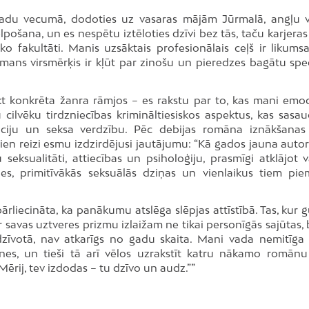
u gadu vecumā, dodoties uz vasaras mājām Jūrmalā, angļu 
lpošana, un es nespētu iztēloties dzīvi bez tās, taču karjeras
ko fakultāti. Manis uzsāktais profesionālais ceļš ir likumsa
ns virsmērķis ir kļūt par zinošu un pieredzes bagātu speci
ikt konkrēta žanra rāmjos – es rakstu par to, kas mani emoc
 cilvēku tirdzniecības krimināltiesiskos aspektus, kas sasau
ūciju un seksa verdzību. Pēc debijas romāna iznākšana
ien reizi esmu izdzirdējusi jautājumu: “Kā gados jauna autor
 seksualitāti, attiecības un psiholoģiju, prasmīgi atklājot 
les, primitīvākās seksuālās dziņas un vienlaikus tiem pie
rliecināta, ka panākumu atslēga slēpjas attīstībā. Tas, kur 
savas uztveres prizmu izlaižam ne tikai personīgās sajūtas, b
edzīvotā, nav atkarīgs no gadu skaita. Mani vada nemitīga
tnes, un tieši tā arī vēlos uzrakstīt katru nākamo romānu 
ērij, tev izdodas – tu dzīvo un audz.””