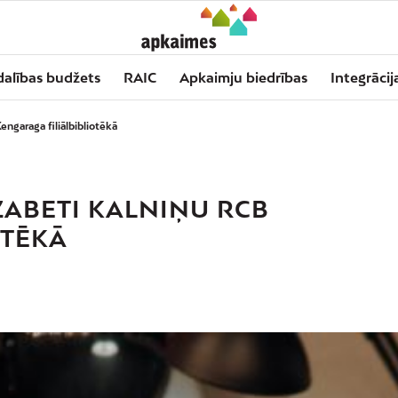
dalības budžets
RAIC
Apkaimju biedrības
Integrācij
engaraga filiālbibliotēkā
ZABETI KALNIŅU RCB
OTĒKĀ