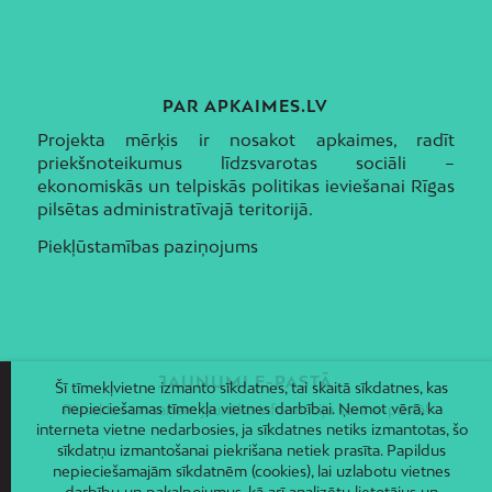
PAR APKAIMES.LV
Projekta mērķis ir nosakot apkaimes, radīt
priekšnoteikumus līdzsvarotas sociāli –
ekonomiskās un telpiskās politikas ieviešanai Rīgas
pilsētas administratīvajā teritorijā.
Piekļūstamības paziņojums
JAUNUMI E-PASTĀ
Šī tīmekļvietne izmanto sīkdatnes, tai skaitā sīkdatnes, kas
nepieciešamas tīmekļa vietnes darbībai. Ņemot vērā, ka
Piesakies un saņem jaunāko informāciju savā e-pastā!
interneta vietne nedarbosies, ja sīkdatnes netiks izmantotas, šo
sīkdatņu izmantošanai piekrišana netiek prasīta. Papildus
nepieciešamajām sīkdatnēm (cookies), lai uzlabotu vietnes