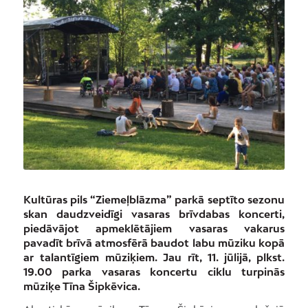
Kultūras pils “Ziemeļblāzma” parkā septīto sezonu
skan daudzveidīgi vasaras brīvdabas koncerti,
piedāvājot apmeklētājiem vasaras vakarus
pavadīt brīvā atmosfērā baudot labu mūziku kopā
ar talantīgiem mūziķiem. Jau rīt, 11. jūlijā, plkst.
19.00 parka vasaras koncertu ciklu turpinās
mūziķe Tīna Šipkēvica.