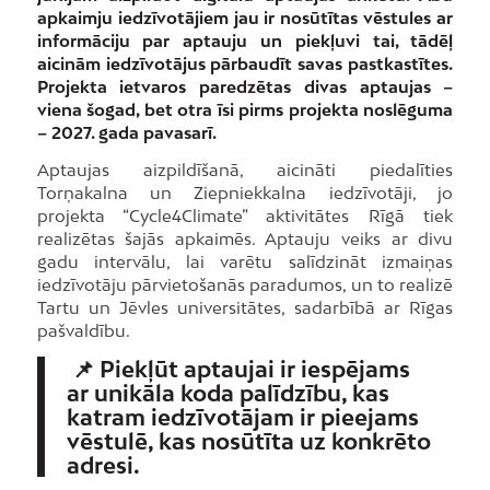
apkaimju iedzīvotājiem jau ir nosūtītas vēstules ar
informāciju par aptauju un piekļuvi tai, tādēļ
aicinām iedzīvotājus pārbaudīt savas pastkastītes.
Projekta ietvaros paredzētas divas aptaujas –
viena šogad, bet otra īsi pirms projekta noslēguma
– 2027. gada pavasarī.
Aptaujas aizpildīšanā, aicināti piedalīties
Torņakalna un Ziepniekkalna iedzīvotāji, jo
projekta “Cycle4Climate” aktivitātes Rīgā tiek
realizētas šajās apkaimēs. Aptauju veiks ar divu
gadu intervālu, lai varētu salīdzināt izmaiņas
iedzīvotāju pārvietošanās paradumos, un to realizē
Tartu un Jēvles universitātes, sadarbībā ar Rīgas
pašvaldību.
📌 Piekļūt aptaujai ir iespējams
ar unikāla koda palīdzību, kas
katram iedzīvotājam ir pieejams
vēstulē, kas nosūtīta uz konkrēto
adresi.