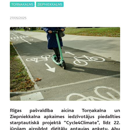
TORŅAKALNS
,
ZIEPNIEKKALNS
27/05/2025
Rīgas pašvaldība aicina Torņakalna un
Ziepniekkalna apkaimes iedzīvotājus piedalīties
starptautiskā projektā “Cycle4Climate”, līdz 22.
jūnijam aizpildot digitālu aptaujas anketu. Abu