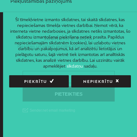
Piekļūstamības paziņojums
Šī tīmekļvietne izmanto sīkdatnes, tai skaitā sīkdatnes, kas
nepieciešamas tīmekļa vietnes darbībai. Ņemot vērā, ka
interneta vietne nedarbosies, ja sīkdatnes netiks izmantotas, šo
sīkdatņu izmantošanai piekrišana netiek prasīta. Papildus
JAUNUMI E-PASTĀ
nepieciešamajām sīkdatnēm (cookies), lai uzlabotu vietnes
Piesakies un saņem jaunāko informāciju savā e-pastā!
darbību un pakalpojumus, kā arī analizētu lietotājus un
pielāgotu saturu, šajā vietnē tiek izmantotas arī analītiskās
sīkdatnes, kas analizē vietnes darbību. Lai uzzinātu vairāk
apmeklējiet
sīkdatņu
sadaļu.
PIEKRĪTU
NEPIEKRĪTU