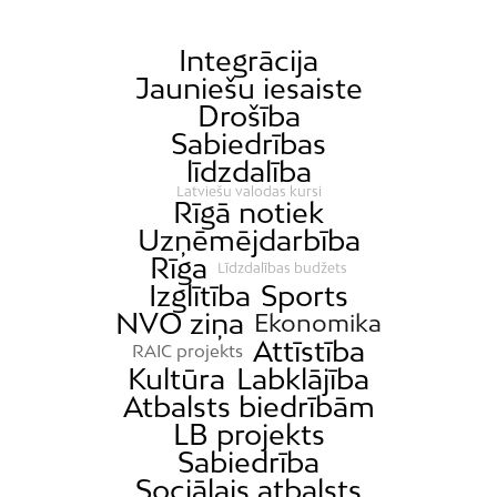
Integrācija
Jauniešu iesaiste
Drošība
Sabiedrības
līdzdalība
Latviešu valodas kursi
Rīgā notiek
Uzņēmējdarbība
Rīga
Līdzdalības budžets
Izglītība
Sports
NVO ziņa
Ekonomika
Attīstība
RAIC projekts
Kultūra
Labklājība
Atbalsts biedrībām
LB projekts
Sabiedrība
Sociālais atbalsts