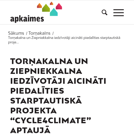
Sākums
Torņakalns
/
/
Torņakalna un Ziepniekkalna iedzīvotāji aicināti piedalīties starptautiskā
proje...
TORŅAKALNA UN
ZIEPNIEKKALNA
IEDZĪVOTĀJI AICINĀTI
PIEDALĪTIES
STARPTAUTISKĀ
PROJEKTA
“CYCLE4CLIMATE”
APTAUJĀ