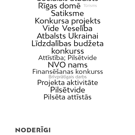
Rīgas domē
Tūrisms
Satiksme
Konkursa projekts
Vide
Veselība
Atbalsts Ukrainai
Līdzdalības budžeta
konkurss
Attīstība; Pilsētvide
NVO nams
Finansēšanas konkurss
Brīvprātīgais darbs
Projekta aktivitāte
Pilsētvide
Pilsēta attīstās
NODERĪGI