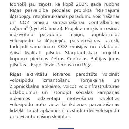
Iepriekš jau ziņots, ka kopš 2024. gada rudens
Rīgas pašvaldība piedalās projektā “Risinājumi
ilgtspējīgu riteņbraukšanas paradumu veicināšanai
un CO2 emisiju samazināšanai Centrālbaltijas
reģionā” (Cycle4Climate). Projekta mērķis ir rosināt
iedzīvotāju paradumu maiņu, popularizējot
velosipēdu kā ilgtspējīgu pārvietošanās līdzekli,
tādējādi samazinātu CO2 emisijas un uzlabojot
gaisa kvalitāti pilsētā. Starptautiskajā projektā
kopumā piedalās četras Centrālās Baltijas jūras
pilsētās – Espo, Jēvle, Pērnava un Rīga.
Rīgas aktivitāšu ietvaros paredzēts veicināt
velosipēdu izmantošanu Torņakalna un
Ziepniekkalna apkaimē, veicot veloinfrastruktūras
uzlabojumus un īstenojot sociālās kampaņas
apkaimes iedzīvotāju motivēšanai izvēlēties
velosipēdu auto vietā kā ikdienas pārvietošanās
līdzekli. Tāpat apkaimēs ir uzstādīti divi velosipēdu
un divi automašīnu skaitītāji.