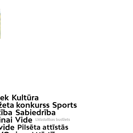
iek
Kultūra
žeta konkurss
Sports
tība
Sabiedrība
inai
Vide
Līdzdalības budžets
vide
Pilsēta attīstās