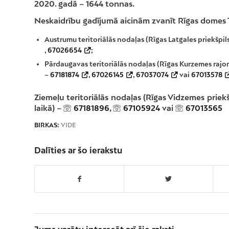
2020. gadā – 1644 tonnas.
Neskaidrību gadījumā aicinām zvanīt Rīgas domes T
Austrumu teritoriālās nodaļas (Rīgas Latgales priekšpi
,
67026654
;
Pārdaugavas teritoriālās nodaļas (Rīgas Kurzemes rajo
–
67181874
,
67026145
,
67037074
vai
67013578
Ziemeļu teritoriālās nodaļas (Rīgas Vidzemes prie
laikā) –
67181896
,
67105924
vai
67013565
BIRKAS:
VIDE
Dalīties ar šo ierakstu