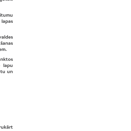
ritumu
 lapas
valdes
kšanas
iem.
unktos
– lapu
ētu un
vukārt