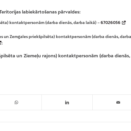
eritorijas labiekārtošanas pārvaldes:
lsēta) kontaktpersonām (darba dienās, darba laikā) –
67026056
ns un Zemgales priekšpilsēta) kontaktpersonām (darba dienās, darba
;
kšpilsēta un Ziemeļu rajons) kontaktpersonām (darba dienās,