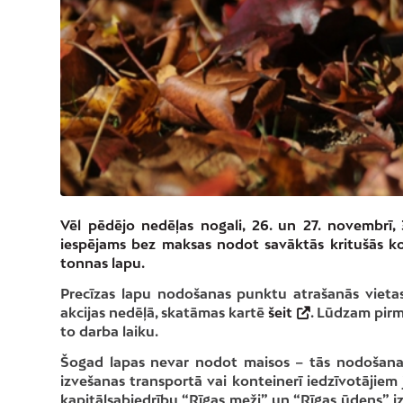
Vēl pēdējo nedēļas nogali, 26. un 27. novembrī,
iespējams bez maksas nodot savāktās kritušās ko
tonnas lapu.
Precīzas lapu nodošanas punktu atrašanās vietas
akcijas nedēļā, skatāmas kartē
šeit
. Lūdzam pirm
to darba laiku.
Šogad lapas nevar nodot maisos – tās nodošanas 
izvešanas transportā vai konteinerī iedzīvotājiem
kapitālsabiedrību “Rīgas meži” un “Rīgas ūdens” i