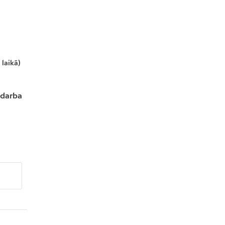
 laikā)
 darba