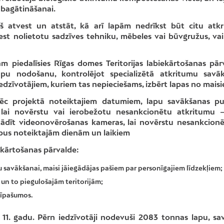
bagātināšanai.
ekš atvest un atstāt, kā arī lapām nedrīkst būt citu atk
st nolietotu sadzīves tehniku, mēbeles vai būvgružus, vai
m piedalīsies Rīgas domes Teritorijas labiekārtošanas pār
t lapu nodošanu, kontrolējot specializētā atkritumu savā
 iedzīvotājiem, kuriem tas nepieciešams, izbērt lapas no mais
 pēc projektā noteiktajiem datumiem, lapu savākšanas p
a, lai novērstu vai ierobežotu nesankcionētu atkritumu 
ādīt videonovērošanas kameras, lai novērstu nesankcion
ārpus noteiktajām dienām un laikiem
ekārtošanas pārvalde:
 savākšanai, maisi jāiegādājas pašiem par personīgajiem līdzekļiem;
un to piegulošajām teritorijām;
tīpašumos.
11. gadu. Pērn iedzīvotāji nodevuši 2083 tonnas lapu, sa