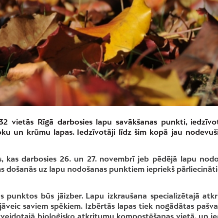
 32 vietās Rīgā darbosies lapu savākšanas punkti, iedzīvo
ku un krūmu lapas. Iedzīvotāji līdz šim kopā jau nodevuš
, kas darbosies 26. un 27. novembrī jeb pēdējā lapu nod
s došanās uz lapu nodošanas punktiem iepriekš pārliecināti
punktos būs jāizber. Lapu izkraušana specializētajā atk
 jāveic saviem spēkiem. Izbērtās lapas tiek nogādātas pašva
zveidotajā bioloģisko atkritumu kompostēšanas vietā, un ie