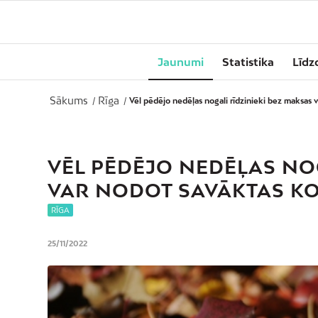
Jaunumi
Statistika
Līdz
Sākums
Rīga
/
/
Vēl pēdējo nedēļas nogali rīdzinieki bez maksas v
VĒL PĒDĒJO NEDĒĻAS NOG
VAR NODOT SAVĀKTAS K
RĪGA
25/11/2022