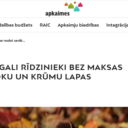
dalības budžets
RAIC
Apkaimju biedrības
Integrācij
ar nodot savāk...
ALI RĪDZINIEKI BEZ MAKSAS
OKU UN KRŪMU LAPAS