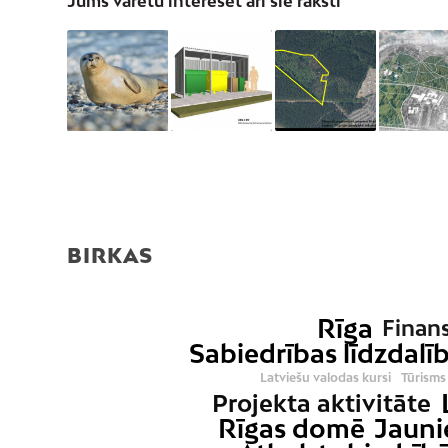
Jums varētu interesēt arī šie raksti
BIRKAS
Rīga
Finan
Sabiedrības līdzdalī
Latviešu valodas kursi
Tūrisms
Projekta aktivitāte
Rīgas domē
Jauni