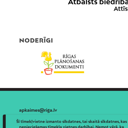
Atbalsts biedrī
Attīs
NODERĪGI
apkaimes@riga.lv
Šī tīmekļvietne izmanto sīkdatnes, tai skaitā sīkdatnes, kas
nepieciešamas tīmekļa vietnes darbībai. Ņemot vērā, ka