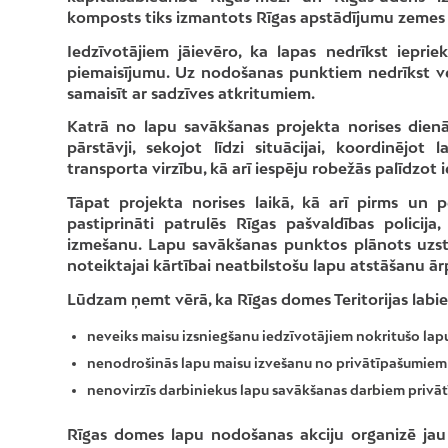
komposts tiks izmantots Rīgas apstādījumu zemes 
Iedzīvotājiem jāievēro, ka lapas nedrīkst iepri
piemaisījumu. Uz nodošanas punktiem nedrīkst ve
samaisīt ar sadzīves atkritumiem.
Katrā no lapu savākšanas projekta norises dienā
pārstāvji, sekojot līdzi situācijai, koordinējo
transporta virzību, kā arī iespēju robežās palīdzot
Tāpat projekta norises laikā, kā arī pirms un
pastiprināti patrulēs Rīgas pašvaldības policij
izmešanu. Lapu savākšanas punktos plānots uzst
noteiktajai kārtībai neatbilstošu lapu atstāšanu 
Lūdzam ņemt vērā, ka Rīgas domes Teritorijas labi
neveiks maisu izsniegšanu iedzīvotājiem nokritušo lapu
nenodrošinās lapu maisu izvešanu no privātīpašumiem 
nenovirzīs darbiniekus lapu savākšanas darbiem privā
Rīgas domes lapu nodošanas akciju organizē jau 