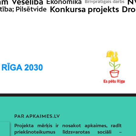
bām
Veselība
N
Ekonomika
Brīvprātīgais darbs
Konkursa projekts
Dro
tība; Pilsētvide
PAR APKAIMES.LV
Projekta mērķis ir nosakot apkaimes, radīt
priekšnoteikumus līdzsvarotas sociāli –