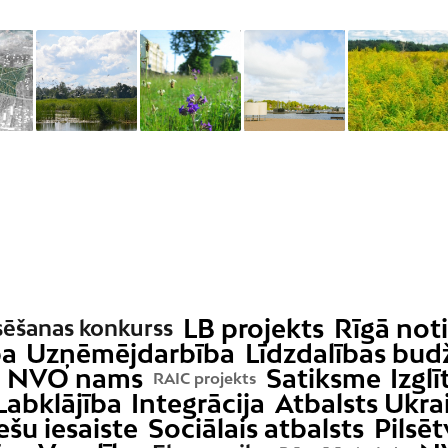
LB projekts
Rīgā not
sēšanas konkurss
ba
Uzņēmējdarbība
Līdzdalības bud
NVO nams
Satiksme
Izglī
RAIC projekts
Labklājība
Integrācija
Atbalsts Ukra
ešu iesaiste
Sociālais atbalsts
Pilsēt