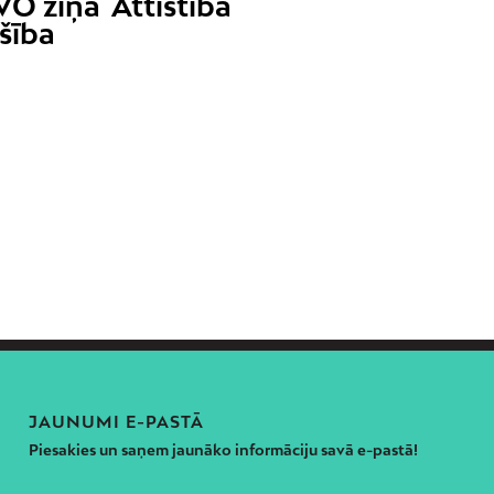
VO ziņa
Attīstība
šība
JAUNUMI E-PASTĀ
Piesakies un saņem jaunāko informāciju savā e-pastā!