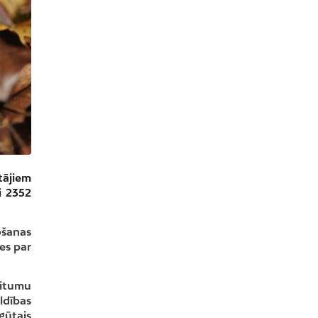
tājiem
i 2352
ošanas
es par
ritumu
ldības
gūtais